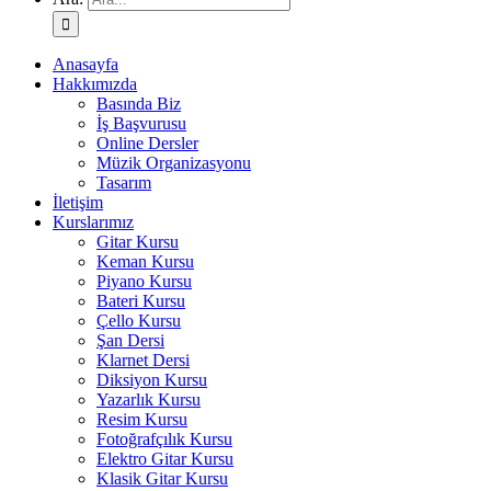
Anasayfa
Hakkımızda
Basında Biz
İş Başvurusu
Online Dersler
Müzik Organizasyonu
Tasarım
İletişim
Kurslarımız
Gitar Kursu
Keman Kursu
Piyano Kursu
Bateri Kursu
Çello Kursu
Şan Dersi
Klarnet Dersi
Diksiyon Kursu
Yazarlık Kursu
Resim Kursu
Fotoğrafçılık Kursu
Elektro Gitar Kursu
Klasik Gitar Kursu