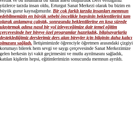
verdik ve bu insanlarla bir sanat ailesi oluşturduk Ders verdiğimiz
yüzlerce tarzda insan oldu, Erturgut Sanat Merkezi olarak bu bizim en
büyük gurur kaynağımızdır.
Bir çok farklı tarzda insanları memnun
edebilmemizin en büyük sebebi öncelikle hepsinin beklentilerini tam
olarak anlamaya çalıştık, sonrasında beklentilerine en kısa sürede
ulaştırmak adına nasıl bir yol izleyeceğimize dair temel eğitim
çerçevesinde her bireye özel programlar hazırladık, bilgisayarlarla
desteklediğimiz derslerimiz ders alan bireyler için bilginin daha kalıcı
olmasını sağladı.
İletişimimizde öğrenciyle öğretmen arasındaki çizgiyi
korumayı bilerek hem sevgi ve saygı çerçevesinde Sanat Merkezimize
gelen herkesin iyi vakit geçirmesini ve mutlu ayrılmasını sağladık,
katılan kişilerin hepsi, eğitimlerimizin sonucunda memnun ayrıldı.