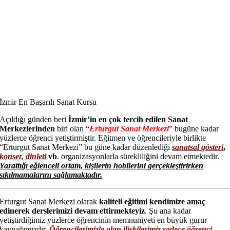
İzmir En Başarılı Sanat Kursu
Açıldığı günden beri
İzmir’in en çok tercih edilen Sanat
Merkezlerinden
biri olan “
Erturgut Sanat Merkezi
” bugüne kadar
yüzlerce öğrenci yetiştirmiştir. Eğitmen ve öğrencileriyle birlikte
“Erturgut Sanat Merkezi” bu güne kadar düzenlediği
sanatsal gösteri
,
konser, dinleti
vb
. organizasyonlarla sürekliliğini devam etmektedir.
Yarattığı eğlenceli ortam, kişilerin hobilerini gerçekleştirirken
sıkılmamalarını sağlamaktadır.
Erturgut Sanat Merkezi olarak
kaliteli eğitimi kendimize amaç
edinerek derslerimizi devam ettirmekteyiz
. Şu ana kadar
yetiştirdiğimiz yüzlerce öğrencinin memnuniyeti en büyük gurur
kaynağımızdır.
Öğrencilerimizle olan ilişkilerimiz sadece öğrenci