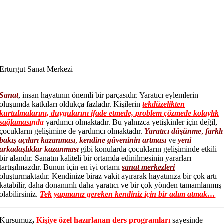
Erturgut Sanat Merkezi
Sanat
, insan hayatının önemli bir parçasıdır. Yaratıcı eylemlerin
oluşumda katkıları oldukça fazladır. Kişilerin
tekdüzelikten
kurtulmalarını, duygularını ifade etmede, problem çözmede kolaylık
sağlaması
nda
yardımcı olmaktadır. Bu yalnızca yetişkinler için değil,
çocukların gelişimine de yardımcı olmaktadır.
Yaratıcı düşünme
,
farklı
bakış açıları kazanması
,
kendine güveninin artması
ve
yeni
arkadaşlıklar kazanması
gibi konularda çocukların gelişiminde etkili
bir alandır. Sanatın kaliteli bir ortamda edinilmesinin yararları
tartışılmazdır. Bunun için en iyi ortamı
sanat merkezleri
oluşturmaktadır. Kendinize biraz vakit ayırarak hayatınıza bir çok artı
katabilir, daha donanımlı daha yaratıcı ve bir çok yönden tamamlanmış
olabilirsiniz.
Tek yapmanız gereken kendiniz için bir adım atmak…
Kursumuz
,
Kişiye özel hazırlanan ders programları
sayesinde