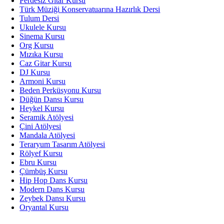
Perdesiz Gitar Kursu
Türk Müziği Konservatuarına Hazırlık Dersi
Tulum Dersi
Ukulele Kursu
Sinema Kursu
Org Kursu
Mızıka Kursu
Caz Gitar Kursu
DJ Kursu
Armoni Kursu
Beden Perküsyonu Kursu
Düğün Dansı Kursu
Heykel Kursu
Seramik Atölyesi
Çini Atölyesi
Mandala Atölyesi
Teraryum Tasarım Atölyesi
Rölyef Kursu
Ebru Kursu
Çümbüş Kursu
Hip Hop Dans Kursu
Modern Dans Kursu
Zeybek Dansı Kursu
Oryantal Kursu