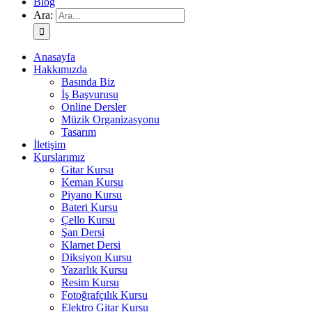
Blog
Ara:
Anasayfa
Hakkımızda
Basında Biz
İş Başvurusu
Online Dersler
Müzik Organizasyonu
Tasarım
İletişim
Kurslarımız
Gitar Kursu
Keman Kursu
Piyano Kursu
Bateri Kursu
Çello Kursu
Şan Dersi
Klarnet Dersi
Diksiyon Kursu
Yazarlık Kursu
Resim Kursu
Fotoğrafçılık Kursu
Elektro Gitar Kursu