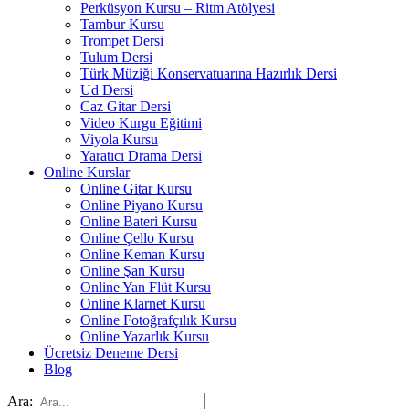
Perküsyon Kursu – Ritm Atölyesi
Tambur Kursu
Trompet Dersi
Tulum Dersi
Türk Müziği Konservatuarına Hazırlık Dersi
Ud Dersi
Caz Gitar Dersi
Video Kurgu Eğitimi
Viyola Kursu
Yaratıcı Drama Dersi
Online Kurslar
Online Gitar Kursu
Online Piyano Kursu
Online Bateri Kursu
Online Çello Kursu
Online Keman Kursu
Online Şan Kursu
Online Yan Flüt Kursu
Online Klarnet Kursu
Online Fotoğrafçılık Kursu
Online Yazarlık Kursu
Ücretsiz Deneme Dersi
Blog
Ara: