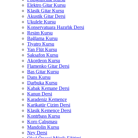
Elektro Gitar Kursu
Klasik Gitar Kursu
Akustik Gitar Dersi
Ukulele Kursu
Konservatuara Hazırlık Dersi
Resim Kursu
Bağlama Kursu
Tiyatro Kursu
Yan Flüt Kursu
Saksafon Kursu
Akordeon Kursu
Flamenko Gitar Dersi
Bas Gitar Kursu
Dans Kursu
Darbuka Kursu
Kabak Kemane Dersi
Kanun Dersi
Karadeniz Kemençe
Karikatür Çizim Dersi
Klasik Kemençe Dersi
Kontrbass Kursu
Koro Çalışması
Mandolin Kursu
Ney Dersi