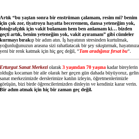
Artık “bu yaştan sonra bir enstrüman çalamam, resim mi? benim
için çok zor, tiyatroyu hayatta beceremem, dansa yeteneğim yok,
fotoğrafçılık için vakit bulamam hem ben anlamam ki… bizden
geçti artık, benim yeteneğim yok, vakit ayıramam” gibi cümleler
kurmayı bırak
ıp bir adım atın. İş hayatının stresinden kurtulmak,
yoğunluğunuzun arasına sizi rahatlatacak bir şey sıkıştırmak, hayatınız
yeni bir renk katmak için hiç geç değil, “
Tam aradığınız fırsat bu
“.
Erturgut Sanat Merkezi
olarak
3 yaşından 70 yaşına
kadar bireylerin
olduğu kocaman bir aile olarak her geçen gün dahada büyüyoruz, gelin
sanat merkezimizde derslerimize katılın izleyin, öğretmenlerimizle
görüşün, bizi birde öğrencilerimizden dinleyin ve kendiniz karar verin.
Bir adım atmak için hiç bir zaman geç değil.