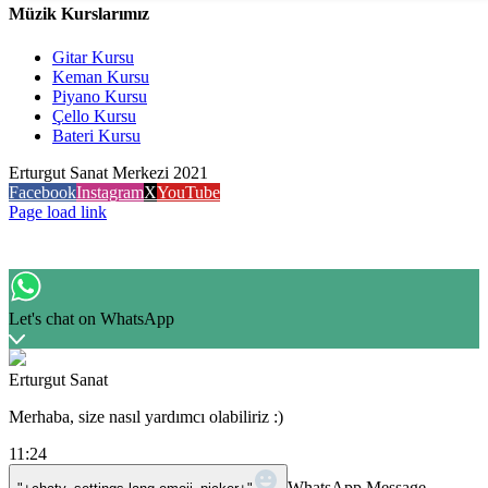
Müzik Kurslarımız
Gitar Kursu
Keman Kursu
Piyano Kursu
Çello Kursu
Bateri Kursu
Erturgut Sanat Merkezi 2021
Facebook
Instagram
X
YouTube
Page load link
Let's chat on WhatsApp
Erturgut Sanat
Merhaba, size nasıl yardımcı olabiliriz :)
11:24
WhatsApp Message