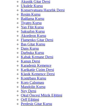
Akustik Gitar Dersi
Ukulele Kursu
Konservatuara Hazırlık Dersi
Resim Kursu
Bağlama Kursu
Tiyatro Kursu
Yan Flüt Kursu
Saksafon Kursu
Akordeon Kursu
Flamenko Gitar Dersi
Bas Gitar Kursu
Dans Kursu
Darbuka Kursu
Kabak Kemane Dersi
Kanun Dersi
Karadeniz Kemençe
Karikatür Çizim Dersi
Klasik Kemençe Dersi
Kontrbass Kursu
Koro Çalışması
Mandolin Kursu
Ney Dersi
Okul Öncesi Müzik Eğitimi
Orff Eğitimi
Perdesiz Gitar Kursu