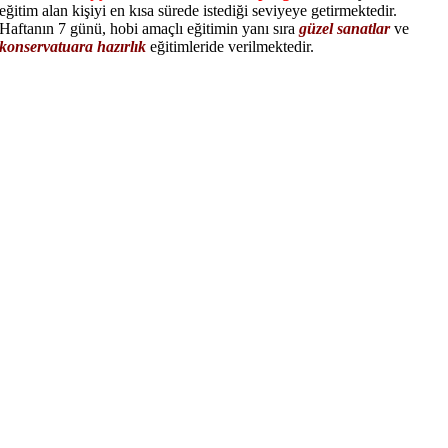
eğitim alan kişiyi en kısa sürede istediği seviyeye getirmektedir.
Haftanın 7 günü, hobi amaçlı eğitimin yanı sıra
güzel sanatlar
ve
konservatuara hazırlık
eğitimleride verilmektedir.