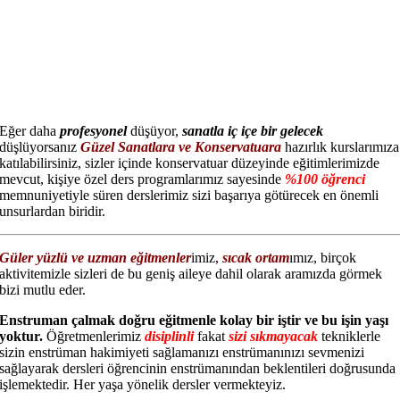
Eğer daha
profesyonel
düşüyor,
sanatla iç içe bir gelecek
düşlüyorsanız
Güzel Sanatlara ve Konservatuara
hazırlık kurslarımıza
katılabilirsiniz, sizler içinde konservatuar düzeyinde eğitimlerimizde
mevcut, kişiye özel ders programlarımız sayesinde
%100 öğrenci
memnuniyetiyle süren derslerimiz sizi başarıya götürecek en önemli
unsurlardan biridir.
Güler yüzlü ve uzman eğitmenler
imiz,
sıcak ortam
ımız, birçok
aktivitemizle sizleri de bu geniş aileye dahil olarak aramızda görmek
bizi mutlu eder.
Enstruman çalmak doğru eğitmenle kolay bir iştir ve bu işin yaşı
yoktur.
Öğretmenlerimiz
disiplinli
fakat
sizi sıkmayacak
tekniklerle
sizin enstrüman hakimiyeti sağlamanızı enstrümanınızı sevmenizi
sağlayarak dersleri öğrencinin enstrümanından beklentileri doğrusunda
işlemektedir. Her yaşa yönelik dersler vermekteyiz.