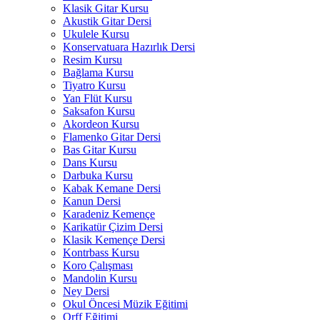
Klasik Gitar Kursu
Akustik Gitar Dersi
Ukulele Kursu
Konservatuara Hazırlık Dersi
Resim Kursu
Bağlama Kursu
Tiyatro Kursu
Yan Flüt Kursu
Saksafon Kursu
Akordeon Kursu
Flamenko Gitar Dersi
Bas Gitar Kursu
Dans Kursu
Darbuka Kursu
Kabak Kemane Dersi
Kanun Dersi
Karadeniz Kemençe
Karikatür Çizim Dersi
Klasik Kemençe Dersi
Kontrbass Kursu
Koro Çalışması
Mandolin Kursu
Ney Dersi
Okul Öncesi Müzik Eğitimi
Orff Eğitimi