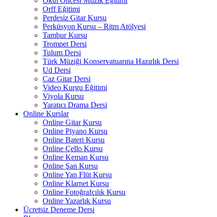
Okul Öncesi Müzik Eğitimi
Orff Eğitimi
Perdesiz Gitar Kursu
Perküsyon Kursu – Ritm Atölyesi
Tambur Kursu
Trompet Dersi
Tulum Dersi
Türk Müziği Konservatuarına Hazırlık Dersi
Ud Dersi
Caz Gitar Dersi
Video Kurgu Eğitimi
Viyola Kursu
Yaratıcı Drama Dersi
Online Kurslar
Online Gitar Kursu
Online Piyano Kursu
Online Bateri Kursu
Online Çello Kursu
Online Keman Kursu
Online Şan Kursu
Online Yan Flüt Kursu
Online Klarnet Kursu
Online Fotoğrafçılık Kursu
Online Yazarlık Kursu
Ücretsiz Deneme Dersi