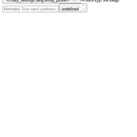
"+chaty_settings.lang.emoji_picker+"
undefined