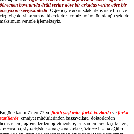
öğretmen boyutunda değil yerine göre bir arkadaş yerine göre bir
aile yakını seviyesindedir.
Öğrenciyle aramızdaki iletişimde bu ince
çizgiyi çok iyi korumayı bilerek derslerimizi mümkün olduğu şekilde
maksimum verimle işlemekteyiz.
Bugüne kadar 7’den 77’ye
farklı yaşlarda
,
farklı tarzlarda
ve
farklı
statülerde
, emniyet müdürlerinden başsavcılara, doktorlardan
hemşirelere, öğrencilerden öğretmenlere, işsizinden büyük şirketlere,
sporcusuna, siyasetçisine sanatçısına kadar yüzlerce insana eğitim