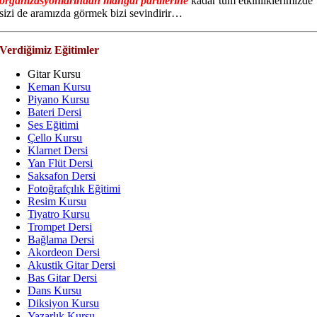
organizasyonlarından mangal partilerine
kadar tüm etkinliklerimizde
sizi de aramızda görmek bizi sevindirir…
Verdiğimiz Eğitimler
Gitar Kursu
Keman Kursu
Piyano Kursu
Bateri Dersi
Ses Eğitimi
Çello Kursu
Klarnet Dersi
Yan Flüt Dersi
Saksafon Dersi
Fotoğrafçılık Eğitimi
Resim Kursu
Tiyatro Kursu
Trompet Dersi
Bağlama Dersi
Akordeon Dersi
Akustik Gitar Dersi
Bas Gitar Dersi
Dans Kursu
Diksiyon Kursu
Yazarlık Kursu