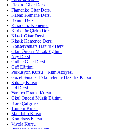
Elektro Gitar Dersi
Flamenko Gitar Dersi
Kabak Kemane Dersi
Kanun Dersi
Karadeniz Kemençe
Karikatür Çizim Dersi
Klasik Gitar Dersi
Klasik Kemençe Dersi
Konservatuara Hazırlık Dersi
Okul Öncesi Müzik Eğitimi
Ney Dersi
Online Gitar Dersi
Orff Eğitimi
Perküsyon Kursu – Ritm Atölyesi
Güzel Sanatlar Fakültelerine Hazırlık Kursu
Satranç Kursu
Ud Dersi
Yaratıcı Drama Kursu
Okul Öncesi Müzik Eğitimi
Koro Çalışması
Tambur Kursu
Mandolin Kursu
Kontrbass Kursu
Viyola Kursu