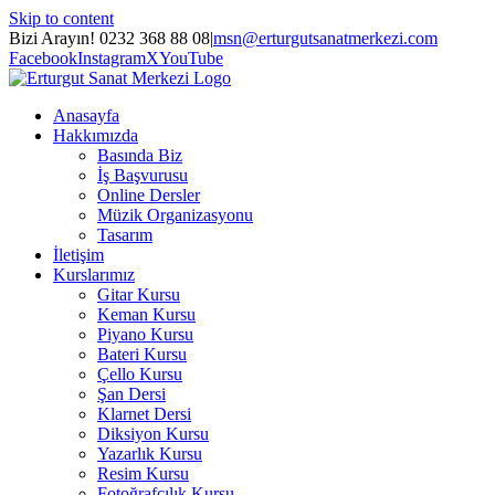
Skip to content
Bizi Arayın! 0232 368 88 08
|
msn@erturgutsanatmerkezi.com
Facebook
Instagram
X
YouTube
Anasayfa
Hakkımızda
Basında Biz
İş Başvurusu
Online Dersler
Müzik Organizasyonu
Tasarım
İletişim
Kurslarımız
Gitar Kursu
Keman Kursu
Piyano Kursu
Bateri Kursu
Çello Kursu
Şan Dersi
Klarnet Dersi
Diksiyon Kursu
Yazarlık Kursu
Resim Kursu
Fotoğrafçılık Kursu