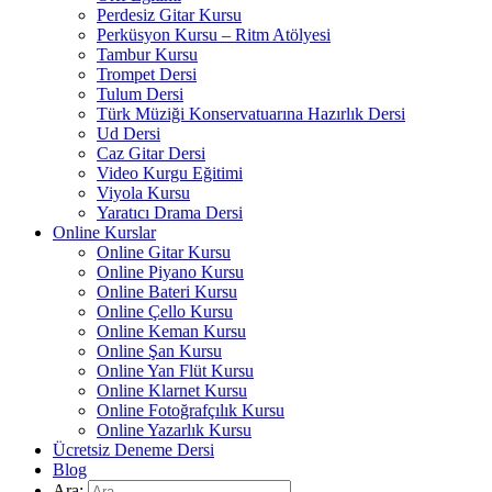
Perdesiz Gitar Kursu
Perküsyon Kursu – Ritm Atölyesi
Tambur Kursu
Trompet Dersi
Tulum Dersi
Türk Müziği Konservatuarına Hazırlık Dersi
Ud Dersi
Caz Gitar Dersi
Video Kurgu Eğitimi
Viyola Kursu
Yaratıcı Drama Dersi
Online Kurslar
Online Gitar Kursu
Online Piyano Kursu
Online Bateri Kursu
Online Çello Kursu
Online Keman Kursu
Online Şan Kursu
Online Yan Flüt Kursu
Online Klarnet Kursu
Online Fotoğrafçılık Kursu
Online Yazarlık Kursu
Ücretsiz Deneme Dersi
Blog
Ara: