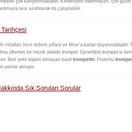
rampetle çok karıştırılmaktadır. Kendinden bıktırmayan, çok güzel b
dımıyla sesi azaltılarak da çalışılabilir.
 Tarihçesi
hi milattan önce ikibinli yıllara ve Mısır’a kadar dayanmaktadır.
ma üflemeli bir müzik aletidir trompet. Genellikle trompet si bemo
rır. İlkel şekli tüpleri olmayan basit
trompettir
. Pistonlu
trompe
in yerine almıştır.
akkında Sık Sorulan Sorular