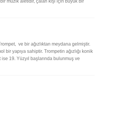
ir müzik aletidir, çalan kişi için büyük bir
 Trompet, ve bir ağızlıktan meydana gelmiştir.
l bir yapıya sahiptir. Trompetin ağızlığı konik
t
ise 19. Yüzyıl başlarında bulunmuş ve