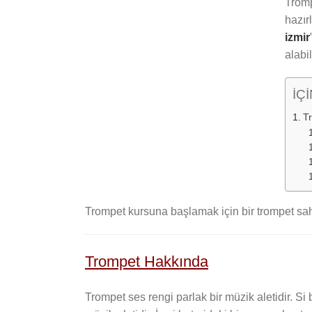
Tromp
hazır
izmir
alabil
İÇ
T
Trompet kursuna başlamak için bir trompet sahi
Trompet Hakkında
Trompet ses rengi parlak bir müzik aletidir. Si 