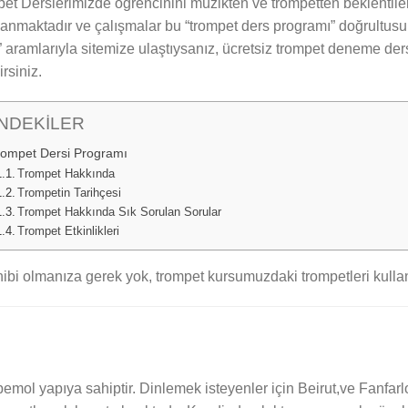
et Derslerimizde öğrencinini müzikten ve trompetten beklentiler
lanmaktadır ve çalışmalar bu “trompet ders programı” doğrultusu
” aramlarıyla sitemize ulaştıysanız, ücretsiz trompet deneme dersi
irsiniz.
İNDEKİLER
rompet Dersi Programı
Trompet Hakkında
Trompetin Tarihçesi
Trompet Hakkında Sık Sorulan Sorular
Trompet Etkinlikleri
bi olmanıza gerek yok, trompet kursumuzdaki trompetleri kullana
bemol yapıya sahiptir. Dinlemek isteyenler için Beirut,ve Fanfarlo