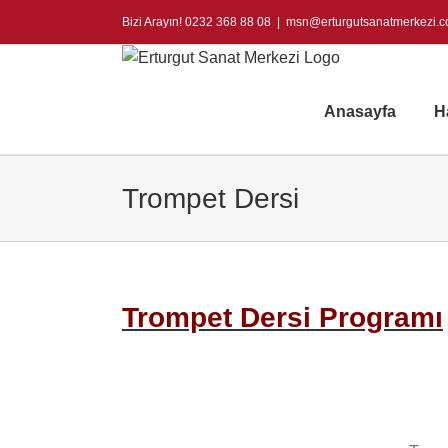
Skip
Bizi Arayın! 0232 368 88 08
|
msn@erturgutsanatmerkezi.
to
content
Anasayfa
H
Trompet Dersi
Trompet Dersi Programı