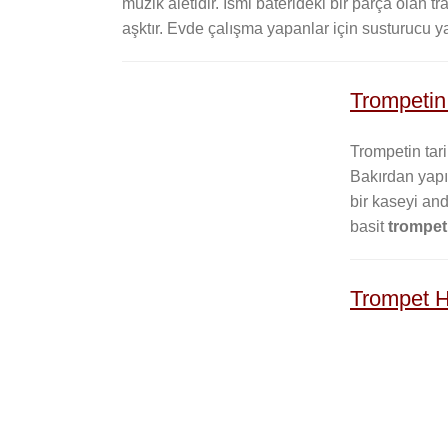
müzik aletidir. İsmi baterideki bir parça olan t
aşktır. Evde çalışma yapanlar için susturucu yar
Trompetin
Trompetin tari
Bakırdan yapıl
bir kaseyi andı
basit
trompet
Trompet H