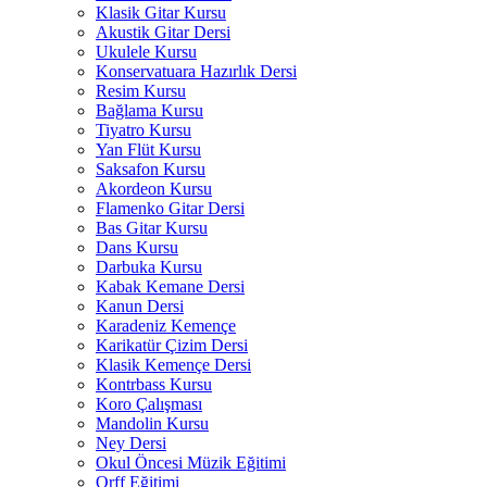
Klasik Gitar Kursu
Akustik Gitar Dersi
Ukulele Kursu
Konservatuara Hazırlık Dersi
Resim Kursu
Bağlama Kursu
Tiyatro Kursu
Yan Flüt Kursu
Saksafon Kursu
Akordeon Kursu
Flamenko Gitar Dersi
Bas Gitar Kursu
Dans Kursu
Darbuka Kursu
Kabak Kemane Dersi
Kanun Dersi
Karadeniz Kemençe
Karikatür Çizim Dersi
Klasik Kemençe Dersi
Kontrbass Kursu
Koro Çalışması
Mandolin Kursu
Ney Dersi
Okul Öncesi Müzik Eğitimi
Orff Eğitimi