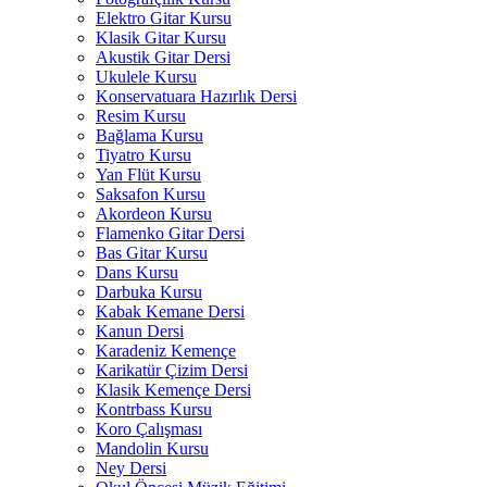
Elektro Gitar Kursu
Klasik Gitar Kursu
Akustik Gitar Dersi
Ukulele Kursu
Konservatuara Hazırlık Dersi
Resim Kursu
Bağlama Kursu
Tiyatro Kursu
Yan Flüt Kursu
Saksafon Kursu
Akordeon Kursu
Flamenko Gitar Dersi
Bas Gitar Kursu
Dans Kursu
Darbuka Kursu
Kabak Kemane Dersi
Kanun Dersi
Karadeniz Kemençe
Karikatür Çizim Dersi
Klasik Kemençe Dersi
Kontrbass Kursu
Koro Çalışması
Mandolin Kursu
Ney Dersi