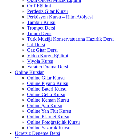
Okul Öncesi Müzik Eğitimi
Orff Eğitimi
Perdesiz Gitar Kursu
Perküsyon Kursu – Ritm Atölyesi
Tambur Kursu
Trompet Dersi
Tulum Dersi
Türk Müziği Konservatuarına Hazırlık Dersi
Ud Dersi
Caz Gitar Dersi
Video Kurgu Eğitimi
Viyola Kursu
Yaratıcı Drama Dersi
Online Kurslar
Online Gitar Kursu
Online Piyano Kursu
Online Bateri Kursu
Online Çello Kursu
Online Keman Kursu
Online Şan Kursu
Online Yan Flüt Kursu
Online Klarnet Kursu
Online Fotoğrafçılık Kursu
Online Yazarlık Kursu
Ücretsiz Deneme Dersi