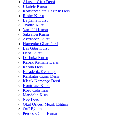
Akustik Gitar Dersi
Ukulele Kursu
Konservatuara Hazırlık Dersi
Resim Kursu
Bağlama Kursu
Tiyatro Kursu
Yan Flüt Kursu
Saksafon Kursu
Akordeon Kursu
Flamenko Gitar Dersi
Bas Gitar Kursu
Dans Kursu
Darbuka Kursu
Kabak Kemane Dersi
Kanun Dersi
Karadeniz Kemençe
Karikatür Çizim Dersi
Klasik Kemençe Dersi
Kontrbass Kursu
Koro Çalışması
Mandolin Kursu
Ney Dersi
Okul Öncesi Müzik Eğitimi
Orff Eğitimi
Perdesiz Gitar Kursu