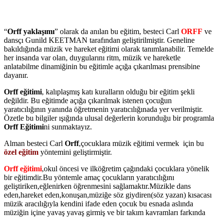
“
Orff yaklaşımı
” olarak da anılan bu eğitim, besteci Carl
ORFF
ve
dansçı Gunild KEETMAN tarafından geliştirilmiştir. Geneline
bakıldığında müzik ve hareket eğitimi olarak tanımlanabilir. Temelde
her insanda var olan, duygularını ritm, müzik ve hareketle
anlatabilme dinamiğinin bu eğitimle açığa çıkarılması prensibine
dayanır.
Orff eğitimi
, kalıplaşmış katı kuralların olduğu bir eğitim şekli
değildir. Bu eğitimde açığa çıkarılmak istenen çocuğun
yaratıcılığının yanında öğretmenin yaratıcılığınada yer verilmiştir.
Özetle bu bilgiler ışığında ulusal değerlerin korunduğu bir programla
Orff Eğitimi
ni sunmaktayız.
Alman besteci Carl
Orff
,çocuklara müzik eğitimi vermek için bu
özel eğitim
yöntemini geliştirmiştir.
Orff eğitimi
,okul öncesi ve ilköğretim çağındaki çocuklara yönelik
bir eğitimdir.Bu yöntemle amaç çocukların yaratıcılığını
geliştiriken,eğlenirken öğrenmesini sağlamaktır.Müzikle dans
eden,hareket eden,konuşan,müziğe söz giydiren(söz yazan) kısacası
müzik aracılığıyla kendini ifade eden çocuk bu esnada aslında
müziğin içine yavaş yavaş girmiş ve bir takım kavramları farkında