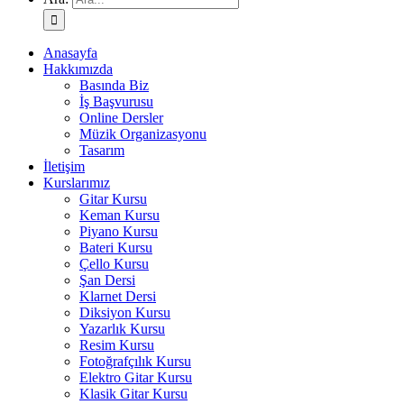
Anasayfa
Hakkımızda
Basında Biz
İş Başvurusu
Online Dersler
Müzik Organizasyonu
Tasarım
İletişim
Kurslarımız
Gitar Kursu
Keman Kursu
Piyano Kursu
Bateri Kursu
Çello Kursu
Şan Dersi
Klarnet Dersi
Diksiyon Kursu
Yazarlık Kursu
Resim Kursu
Fotoğrafçılık Kursu
Elektro Gitar Kursu
Klasik Gitar Kursu