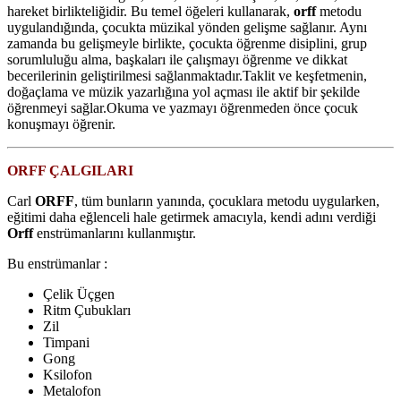
hareket birlikteliğidir. Bu temel öğeleri kullanarak,
orff
metodu
uygulandığında, çocukta müzikal yönden gelişme sağlanır. Aynı
zamanda bu gelişmeyle birlikte, çocukta öğrenme disiplini, grup
sorumluluğu alma, başkaları ile çalışmayı öğrenme ve dikkat
becerilerinin geliştirilmesi sağlanmaktadır.Taklit ve keşfetmenin,
doğaçlama ve müzik yazarlığına yol açması ile aktif bir şekilde
öğrenmeyi sağlar.Okuma ve yazmayı öğrenmeden önce çocuk
konuşmayı öğrenir.
ORFF ÇALGILARI
Carl
ORFF
, tüm bunların yanında, çocuklara metodu uygularken,
eğitimi daha eğlenceli hale getirmek amacıyla, kendi adını verdiği
Orff
enstrümanlarını kullanmıştır.
Bu enstrümanlar :
Çelik Üçgen
Ritm Çubukları
Zil
Timpani
Gong
Ksilofon
Metalofon