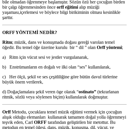
bile olmadan öğrenmeye başlamıştır. Sözün özü her çocuğun birden
bir çalgı öğrenmesinden önce
orff eğitimi
alıp müziği
yaşaması,içerlemesi ve böylece bilgi birikiminin olması kesinlikle
şarttır.
ORFF YÖNTEMİ NEDİR?
Ritm
; müzik, dans ve konuşmada doğası gereği varolan temel
öğedir. Bu temel öğe üzerine kurulu bir “ dil ” olan
Orff yöntemi
;
a) Ritm için vücut sesi ve jestler vurgulanarak,
b) Enstrümanların en doğalı ve ilki olan “ses” kullanılarak,
c) Her ölçü, şekil ve ses çeşitliliğine göre bütün davul türlerine
büyük önem verilerek,
d) Doğaçlamalara şekil veren öge olarak “
ostinato”
(tekrarlanan
ritmik, sözlü veya söylenen biçim) kullanılarak doğmuştur.
Orff
Metodu, çocuklara temel müzik eğitimi vermek için çocuğun
alışık olduğu elemanları kullanarak tamamen doğal yolla öğrenmeyi
teşvik eden, Carl
ORFF
tarafından geliştirilen bir metottur. Bu
metodun en temel öğesi, dans, müzik, konuşma, dil, vücut, ve