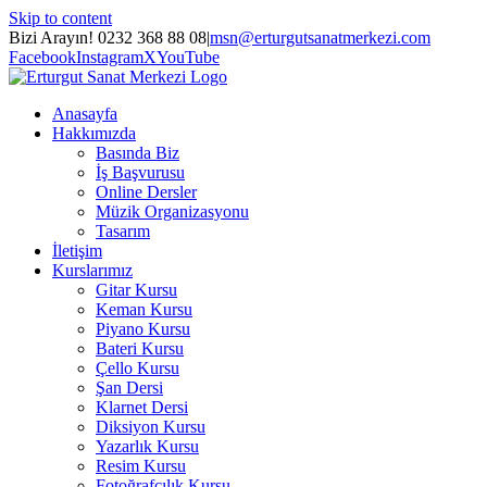
Skip to content
Bizi Arayın! 0232 368 88 08
|
msn@erturgutsanatmerkezi.com
Facebook
Instagram
X
YouTube
Anasayfa
Hakkımızda
Basında Biz
İş Başvurusu
Online Dersler
Müzik Organizasyonu
Tasarım
İletişim
Kurslarımız
Gitar Kursu
Keman Kursu
Piyano Kursu
Bateri Kursu
Çello Kursu
Şan Dersi
Klarnet Dersi
Diksiyon Kursu
Yazarlık Kursu
Resim Kursu
Fotoğrafçılık Kursu