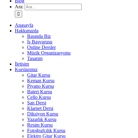
Blog
Ara:
Anasayfa
Hakkımızda
Basında Biz
İş Başvurusu
Online Dersler
Müzik Organizasyonu
Tasarım
İletişim
Kurslarımız
Gitar Kursu
Keman Kursu
Piyano Kursu
Bateri Kursu
Çello Kursu
Şan Dersi
Klarnet Dersi
Diksiyon Kursu
Yazarlık Kursu
Resim Kursu
Fotoğrafçılık Kursu
Elektro Gitar Kursu