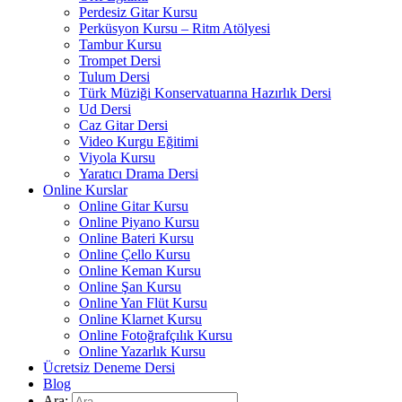
Perdesiz Gitar Kursu
Perküsyon Kursu – Ritm Atölyesi
Tambur Kursu
Trompet Dersi
Tulum Dersi
Türk Müziği Konservatuarına Hazırlık Dersi
Ud Dersi
Caz Gitar Dersi
Video Kurgu Eğitimi
Viyola Kursu
Yaratıcı Drama Dersi
Online Kurslar
Online Gitar Kursu
Online Piyano Kursu
Online Bateri Kursu
Online Çello Kursu
Online Keman Kursu
Online Şan Kursu
Online Yan Flüt Kursu
Online Klarnet Kursu
Online Fotoğrafçılık Kursu
Online Yazarlık Kursu
Ücretsiz Deneme Dersi
Blog
Ara: