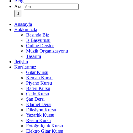
Blog
Ara:
Anasayfa
Hakkımızda
Basında Biz
İş Başvurusu
Online Dersler
Müzik Organizasyonu
Tasarım
İletişim
Kurslarımız
Gitar Kursu
Keman Kursu
Piyano Kursu
Bateri Kursu
Çello Kursu
Şan Dersi
Klarnet Dersi
Diksiyon Kursu
Yazarlık Kursu
Resim Kursu
Fotoğrafçılık Kursu
Elektro Gitar Kursu