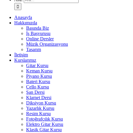
Anasayfa
Hakkımızda
Basında Biz
İş Başvurusu
Online Dersler
Müzik Organizasyonu
Tasarım
İletişim
Kurslarımız
Gitar Kursu
Keman Kursu
Piyano Kursu
Bateri Kursu
Çello Kursu
Şan Dersi
Klarnet Dersi
Diksiyon Kursu
Yazarlık Kursu
Resim Kursu
Fotoğrafçılık Kursu
Elektro Gitar Kursu
Klasik Gitar Kursu