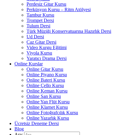
Perdesiz Gitar Kursu
Perküsyon Kursu – Ritm Atölyesi
Tambur Kursu
Trompet Dersi
Tulum Dersi
Türk Müziği Konservatuarına Hazırlık Dersi
Ud Dersi
Caz Gitar Dersi
Video Kurgu Eğitimi
Viyola Kursu
Yaratıcı Drama Dersi
Online Kurslar
Online Gitar Kursu
Online Piyano Kursu
Online Bateri Kursu
Online Çello Kursu
Online Keman Kursu
Online Şan Kursu
Online Yan Flüt Kursu
Online Klarnet Kursu
Online Fotoğrafçılık Kursu
Online Yazarlık Kursu
Ücretsiz Deneme Dersi
Blog
Ara: