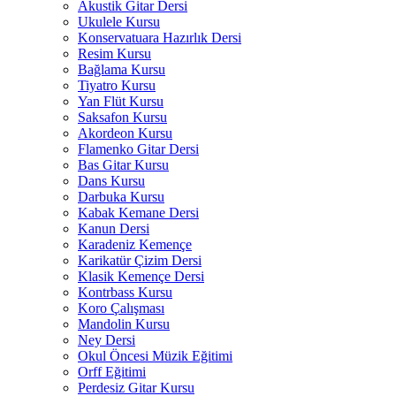
Akustik Gitar Dersi
Ukulele Kursu
Konservatuara Hazırlık Dersi
Resim Kursu
Bağlama Kursu
Tiyatro Kursu
Yan Flüt Kursu
Saksafon Kursu
Akordeon Kursu
Flamenko Gitar Dersi
Bas Gitar Kursu
Dans Kursu
Darbuka Kursu
Kabak Kemane Dersi
Kanun Dersi
Karadeniz Kemençe
Karikatür Çizim Dersi
Klasik Kemençe Dersi
Kontrbass Kursu
Koro Çalışması
Mandolin Kursu
Ney Dersi
Okul Öncesi Müzik Eğitimi
Orff Eğitimi
Perdesiz Gitar Kursu