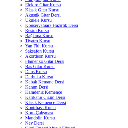
Elektro Gitar Kursu
Klasik Gitar Kursu
Akustik Gitar Dersi
Ukulele Kursu
Konservatuara Hazırlık Dersi
Resim Kursu
Bağlama Kursu
Tiyatro Kursu
Yan Flüt Kursu
Saksafon Kursu
Akordeon Kursu
Flamenko Gitar Dersi
Bas Gitar Kursu
Dans Kursu
Darbuka Kursu
Kabak Kemane Dersi
Kanun Dersi
Karadeniz Kemençe
Karikatür Çizim Dersi
Klasik Kemençe Dersi
Kontrbass Kursu
Koro Çalışması
Mandolin Kursu
Ney Dersi