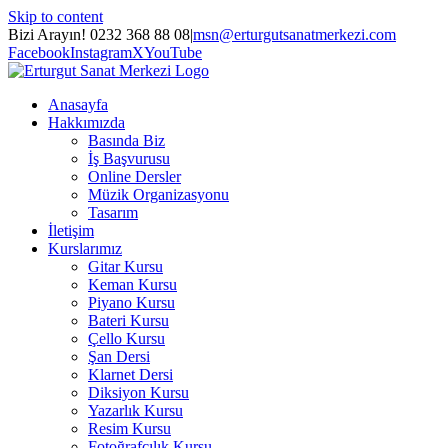
Skip to content
Bizi Arayın! 0232 368 88 08
|
msn@erturgutsanatmerkezi.com
Facebook
Instagram
X
YouTube
Anasayfa
Hakkımızda
Basında Biz
İş Başvurusu
Online Dersler
Müzik Organizasyonu
Tasarım
İletişim
Kurslarımız
Gitar Kursu
Keman Kursu
Piyano Kursu
Bateri Kursu
Çello Kursu
Şan Dersi
Klarnet Dersi
Diksiyon Kursu
Yazarlık Kursu
Resim Kursu
Fotoğrafçılık Kursu