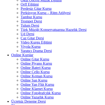
Okul Öncesi Müzik Eğitimi
Orff Eğitimi
Perdesiz Gitar Kursu
Perküsyon Kursu – Ritm Atölyesi
Tambur Kursu
Trompet Dersi
Tulum Dersi
Türk Müziği Konservatuarına Hazırlık Dersi
Ud Dersi
Caz Gitar Dersi
Video Kurgu Eğitimi
Viyola Kursu
Yaratıcı Drama Dersi
Online Kurslar
Online Gitar Kursu
Online Piyano Kursu
Online Bateri Kursu
Online Çello Kursu
Online Keman Kursu
Online Şan Kursu
Online Yan Flüt Kursu
Online Klarnet Kursu
Online Fotoğrafçılık Kursu
Online Yazarlık Kursu
Ücretsiz Deneme Dersi