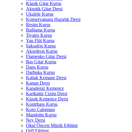
Klasik Gitar Kursu
Akustik Gitar Dersi
Ukulele Kursu
Konservatuara Hazırlık Dersi
Resim Kursu
Bağlama Kursu
Tiyatro Kursu
Yan Flüt Kursu
Saksafon Kursu
Akordeon Kursu
Flamenko Gitar Dersi
Bas Gitar Kursu
Dans Kursu
Darbuka Kursu
Kabak Kemane Dersi
Kanun Dersi
Karadeniz Kemençe
Karikatür Çizim Dersi
Klasik Kemençe Dersi
Kontrbass Kursu
Koro Çalışması
Mandolin Kursu
Ney Dersi
Okul Öncesi Müzik Eğitimi
Orff Eğitimi