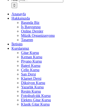
Anasayfa
Hakkımızda
Basında Biz
İş Başvurusu
Online Dersler
Müzik Organizasyonu
Tasarım
İletişim
Kurslarımız
Gitar Kursu
Keman Kursu
Piyano Kursu
Bateri Kursu
Çello Kursu
Şan Dersi
Klarnet Dersi
Diksiyon Kursu
Yazarlık Kursu
Resim Kursu
Fotoğrafçılık Kursu
Elektro Gitar Kursu
Klasik Gitar Kursu