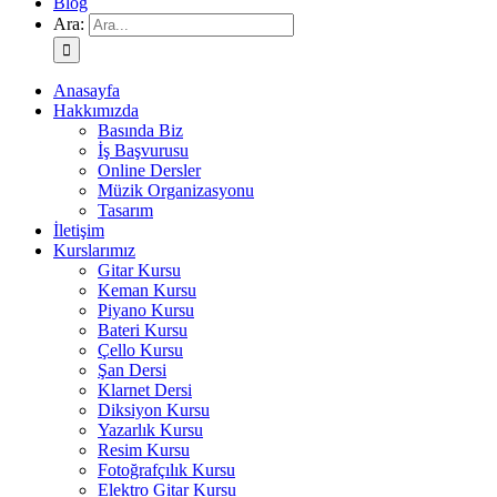
Blog
Ara:
Anasayfa
Hakkımızda
Basında Biz
İş Başvurusu
Online Dersler
Müzik Organizasyonu
Tasarım
İletişim
Kurslarımız
Gitar Kursu
Keman Kursu
Piyano Kursu
Bateri Kursu
Çello Kursu
Şan Dersi
Klarnet Dersi
Diksiyon Kursu
Yazarlık Kursu
Resim Kursu
Fotoğrafçılık Kursu
Elektro Gitar Kursu