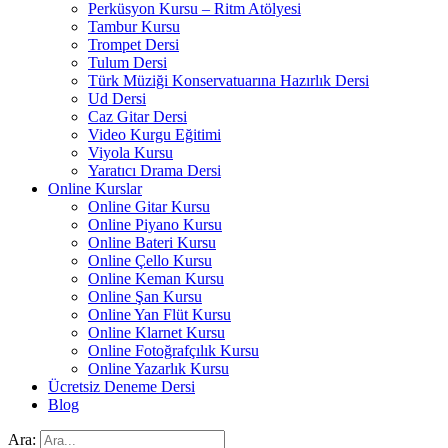
Perküsyon Kursu – Ritm Atölyesi
Tambur Kursu
Trompet Dersi
Tulum Dersi
Türk Müziği Konservatuarına Hazırlık Dersi
Ud Dersi
Caz Gitar Dersi
Video Kurgu Eğitimi
Viyola Kursu
Yaratıcı Drama Dersi
Online Kurslar
Online Gitar Kursu
Online Piyano Kursu
Online Bateri Kursu
Online Çello Kursu
Online Keman Kursu
Online Şan Kursu
Online Yan Flüt Kursu
Online Klarnet Kursu
Online Fotoğrafçılık Kursu
Online Yazarlık Kursu
Ücretsiz Deneme Dersi
Blog
Ara: