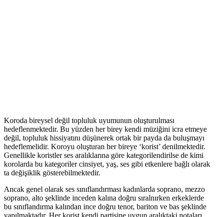
Koroda bireysel değil topluluk uyumunun oluşturulması
hedeflenmektedir. Bu yüzden her birey kendi müziğini icra etmeye
değil, topluluk hissiyatını düşünerek ortak bir payda da buluşmayı
hedeflemelidir. Koroyu oluşturan her bireye ‘korist’ denilmektedir.
Genellikle koristler ses aralıklarına göre kategorilendirilse de kimi
korolarda bu kategoriler cinsiyet, yaş, ses gibi etkenlere bağlı olarak
ta değişiklik gösterebilmektedir.
Ancak genel olarak ses sınıflandırması kadınlarda soprano, mezzo
soprano, alto şeklinde inceden kalına doğru sıralnırken erkeklerde
bu sınıflandırma kalından ince doğru tenor, bariton ve bas şeklinde
yapılmaktadır. Her korist kendi partisine uygun aralıktaki notaları