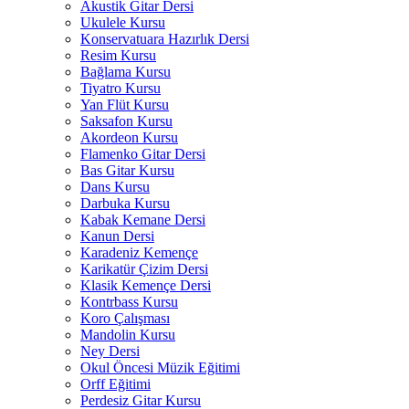
Akustik Gitar Dersi
Ukulele Kursu
Konservatuara Hazırlık Dersi
Resim Kursu
Bağlama Kursu
Tiyatro Kursu
Yan Flüt Kursu
Saksafon Kursu
Akordeon Kursu
Flamenko Gitar Dersi
Bas Gitar Kursu
Dans Kursu
Darbuka Kursu
Kabak Kemane Dersi
Kanun Dersi
Karadeniz Kemençe
Karikatür Çizim Dersi
Klasik Kemençe Dersi
Kontrbass Kursu
Koro Çalışması
Mandolin Kursu
Ney Dersi
Okul Öncesi Müzik Eğitimi
Orff Eğitimi
Perdesiz Gitar Kursu