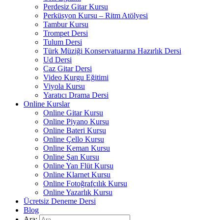
Perdesiz Gitar Kursu
Perküsyon Kursu – Ritm Atölyesi
Tambur Kursu
Trompet Dersi
Tulum Dersi
Türk Müziği Konservatuarına Hazırlık Dersi
Ud Dersi
Caz Gitar Dersi
Video Kurgu Eğitimi
Viyola Kursu
Yaratıcı Drama Dersi
Online Kurslar
Online Gitar Kursu
Online Piyano Kursu
Online Bateri Kursu
Online Çello Kursu
Online Keman Kursu
Online Şan Kursu
Online Yan Flüt Kursu
Online Klarnet Kursu
Online Fotoğrafçılık Kursu
Online Yazarlık Kursu
Ücretsiz Deneme Dersi
Blog
Ara: