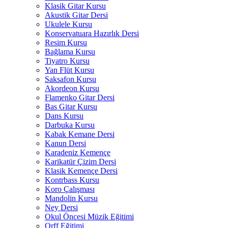
Klasik Gitar Kursu
Akustik Gitar Dersi
Ukulele Kursu
Konservatuara Hazırlık Dersi
Resim Kursu
Bağlama Kursu
Tiyatro Kursu
Yan Flüt Kursu
Saksafon Kursu
Akordeon Kursu
Flamenko Gitar Dersi
Bas Gitar Kursu
Dans Kursu
Darbuka Kursu
Kabak Kemane Dersi
Kanun Dersi
Karadeniz Kemençe
Karikatür Çizim Dersi
Klasik Kemençe Dersi
Kontrbass Kursu
Koro Çalışması
Mandolin Kursu
Ney Dersi
Okul Öncesi Müzik Eğitimi
Orff Eğitimi