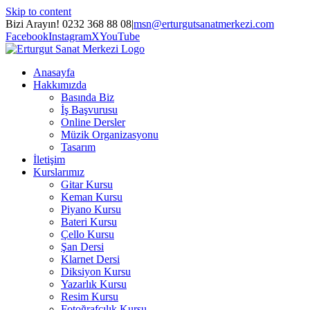
Skip to content
Bizi Arayın! 0232 368 88 08
|
msn@erturgutsanatmerkezi.com
Facebook
Instagram
X
YouTube
Anasayfa
Hakkımızda
Basında Biz
İş Başvurusu
Online Dersler
Müzik Organizasyonu
Tasarım
İletişim
Kurslarımız
Gitar Kursu
Keman Kursu
Piyano Kursu
Bateri Kursu
Çello Kursu
Şan Dersi
Klarnet Dersi
Diksiyon Kursu
Yazarlık Kursu
Resim Kursu
Fotoğrafçılık Kursu