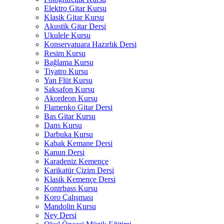
Elektro Gitar Kursu
Klasik Gitar Kursu
Akustik Gitar Dersi
Ukulele Kursu
Konservatuara Hazırlık Dersi
Resim Kursu
Bağlama Kursu
Tiyatro Kursu
Yan Flüt Kursu
Saksafon Kursu
Akordeon Kursu
Flamenko Gitar Dersi
Bas Gitar Kursu
Dans Kursu
Darbuka Kursu
Kabak Kemane Dersi
Kanun Dersi
Karadeniz Kemençe
Karikatür Çizim Dersi
Klasik Kemençe Dersi
Kontrbass Kursu
Koro Çalışması
Mandolin Kursu
Ney Dersi