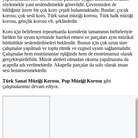
söylemekle yani seslendirmekle görevlidir. Çevrenizden de
bildiğiniz üzere bir çok koro çeşidi bulunmaktadır. Bunlar; çocuk
korosu, çok sesli koro, Türk sanat müziği korosu, Türk halk müziği
korosu, gençlik korosu vb. şeklindedir.
Koro için belirlenen repeartuarda koristlerin tamamının birbirleriyle
birlikte bir uyum içerisinde hareket etmesi ve parçaları aynı müzikal
bütünlükle seslendirilmeleri beklenilir. Bunun için çok uzun süre
çalışmalar yapılmalı ve toplu ritmik ve ezgisel uyum sağlanmalıdır.
Çalışmalar hem enstrümanlar eşliğinde hem de enstrümansız olarak
gerçekleştirilebilir. Müzik aletleri olmadan okuma yapılmasına da
acapella adı verilmektedir. Akapella parçalar da solo olarak insan
sesi benimsenmektedir.
Türk Sanat Müziği Korosu
,
Pop Müziği Korosu
gibi
çalışmalarımız devam ediyor.