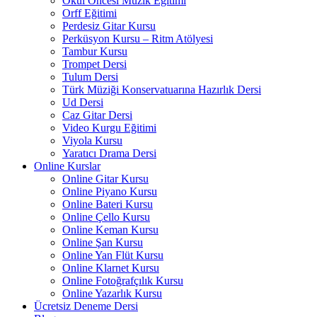
Okul Öncesi Müzik Eğitimi
Orff Eğitimi
Perdesiz Gitar Kursu
Perküsyon Kursu – Ritm Atölyesi
Tambur Kursu
Trompet Dersi
Tulum Dersi
Türk Müziği Konservatuarına Hazırlık Dersi
Ud Dersi
Caz Gitar Dersi
Video Kurgu Eğitimi
Viyola Kursu
Yaratıcı Drama Dersi
Online Kurslar
Online Gitar Kursu
Online Piyano Kursu
Online Bateri Kursu
Online Çello Kursu
Online Keman Kursu
Online Şan Kursu
Online Yan Flüt Kursu
Online Klarnet Kursu
Online Fotoğrafçılık Kursu
Online Yazarlık Kursu
Ücretsiz Deneme Dersi