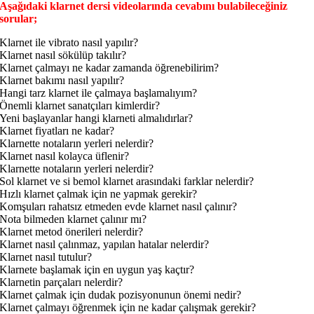
Aşağıdaki klarnet dersi videolarında cevabını bulabileceğiniz
sorular;
Klarnet ile vibrato nasıl yapılır?
Klarnet nasıl sökülüp takılır?
Klarnet çalmayı ne kadar zamanda öğrenebilirim?
Klarnet bakımı nasıl yapılır?
Hangi tarz klarnet ile çalmaya başlamalıyım?
Önemli klarnet sanatçıları kimlerdir?
Yeni başlayanlar hangi klarneti almalıdırlar?
Klarnet fiyatları ne kadar?
Klarnette notaların yerleri nelerdir?
Klarnet nasıl kolayca üflenir?
Klarnette notaların yerleri nelerdir?
Sol klarnet ve si bemol klarnet arasındaki farklar nelerdir?
Hızlı klarnet çalmak için ne yapmak gerekir?
Komşuları rahatsız etmeden evde klarnet nasıl çalınır?
Nota bilmeden klarnet çalınır mı?
Klarnet metod önerileri nelerdir?
Klarnet nasıl çalınmaz, yapılan hatalar nelerdir?
Klarnet nasıl tutulur?
Klarnete başlamak için en uygun yaş kaçtır?
Klarnetin parçaları nelerdir?
Klarnet çalmak için dudak pozisyonunun önemi nedir?
Klarnet çalmayı öğrenmek için ne kadar çalışmak gerekir?