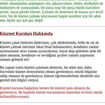
bütün sıkıntılardan uzaklaştırır sizi, şikayet etmez, dinler, dertliyken de
mutluyken de yanınızdadır, bir parça neşe bir parça hüzün barındırır
içinde, hayat gibidir klarnet. Çalması da dinlemesi de insana ayrı keyif
verir. Siz de klarnet çalmak istiyorsanız bugün kendiniz için bir adım
atın, hiçbir şey için geç değil!
Klarnet Kursları Hakkında
Klarnet çalan birilerini dinlersiniz, çok etkilenirsiniz, belki de siz de
klarnet çalmak istersiniz fakat fırsat bulamazsınız, kendinize zaman
ayırmazsanız neye zaman ayıracaksınız, hayat akıp giderken artık bir
adım atmanın, kendinize ve sevdiğiniz şeylere yatırım yapmanın
zamanı gelmedi mi?
Bu yaştan sonra klarnet çalamam demeyin, bir adım atın, daha
öncesinde klarnet deneyiminiz olması gerekmiyor, müzik bilgisine
sahip olmanız da gerekmiyor, klarnet öğretmenlerimiz derslerde size
gerekli tüm bilgiyi veriyor.
Klarnet kursuna başlarken hemen bir klarnet satın almanız da
gerekmiyor, ilk başlarda klarnet kursumuzun klarnetini ücretsiz olarak
kullanabiliyorsunuz.