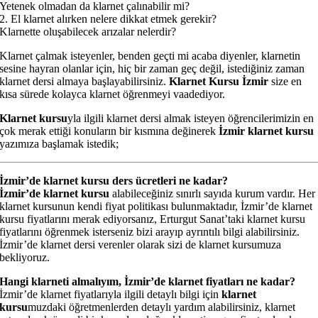
Yetenek olmadan da klarnet çalınabilir mi?
2. El klarnet alırken nelere dikkat etmek gerekir?
Klarnette oluşabilecek arızalar nelerdir?
Klarnet çalmak isteyenler, benden geçti mi acaba diyenler, klarnetin
sesine hayran olanlar için, hiç bir zaman geç değil, istediğiniz zaman
klarnet dersi almaya başlayabilirsiniz.
Klarnet Kursu İzmir
size en
kısa sürede kolayca klarnet öğrenmeyi vaadediyor.
Klarnet kursu
yla ilgili klarnet dersi almak isteyen öğrencilerimizin en
çok merak ettiği konuların bir kısmına değinerek
İzmir klarnet kursu
yazımıza başlamak istedik;
İzmir’de klarnet kursu ders ücretleri ne kadar?
İzmir’de klarnet kursu
alabileceğiniz sınırlı sayıda kurum vardır. Her
klarnet kursunun kendi fiyat politikası bulunmaktadır, İzmir’de klarnet
kursu fiyatlarını merak ediyorsanız, Erturgut Sanat’taki klarnet kursu
fiyatlarını öğrenmek isterseniz bizi arayıp ayrıntılı bilgi alabilirsiniz.
İzmir’de klarnet dersi verenler olarak sizi de klarnet kursumuza
bekliyoruz.
Hangi klarneti almalıyım, İzmir’de klarnet fiyatları ne kadar?
İzmir’de klarnet fiyatlarıyla ilgili detaylı bilgi için
klarnet
kursu
muzdaki öğretmenlerden detaylı yardım alabilirsiniz, klarnet