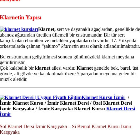
Klarnetin Yapısı
Klarnet,
sert ve dayanaklı ağaçlardan, genellikle d
abanoz ağacından üretilen üflemeli bir enstrumandır. Bir tür sert
kauçuk olan ebonitten ve metalden yapılanları da vardır. 17. Yüzyılda
orkestralarda çalınan “şalümo”
klarnet
in atası olarak adlandırılmaktadır
Bu enstrumanın geliştirilmesi sonucu günümüzdeki klarnet meydana
getirilirmiştir.
Çok kalabalık bir
klarnet
ailesi vardır.
Klarnet
genelde bek, barel, üst
gövde, alt gövde ve kalak olmak üzere 5 parçadan meydana gelen bir
müzik aletidir.
Klarnet Kursu İzmir
/
İzmir Klarnet Kursu / İzmir Klarnet Dersi / Özel Klarnet Dersi
İzmir Karşıyaka / İzmir Karşıyaka Klarnet Kursu
Klarnet Dersi
İzmir
Sol Klarnet Dersi İzmir Karşıyaka – Si Bemol Klarnet Kursu İzmir
Karşıyaka