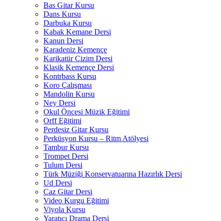
Bas Gitar Kursu
Dans Kursu
Darbuka Kursu
Kabak Kemane Dersi
Kanun Dersi
Karadeniz Kemençe
Karikatür Çizim Dersi
Klasik Kemençe Dersi
Kontrbass Kursu
Koro Çalışması
Mandolin Kursu
Ney Dersi
Okul Öncesi Müzik Eğitimi
Orff Eğitimi
Perdesiz Gitar Kursu
Perküsyon Kursu – Ritm Atölyesi
Tambur Kursu
Trompet Dersi
Tulum Dersi
Türk Müziği Konservatuarına Hazırlık Dersi
Ud Dersi
Caz Gitar Dersi
Video Kurgu Eğitimi
Viyola Kursu
Yaratıcı Drama Dersi