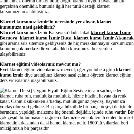
satın almak önemli bir konudur, doğru klarneti uygun fiyata almak
gerçekten önemlidir, bununla ilgili her türlü desteği klarnet
kursumuzdan alabilirsiniz.
Klarnet kursunuz İzmir’in neresinde yer alıyor, klarnet
kursunuza nasıl gelebiliriz?
Klarnet kursu
muz İzmir Karşıyaka’dadır fakat
klarnet kursu İzmir
Bornova
,
klarnet kursu İzmir Buca
,
klarnet kursu İzmir Alsancak
gibi aramalarla sitemize geldiyseniz de hiç meraklanmayın kursumuzun
konumu çok merkezidir ve rahatlıkla kursumuza her yerden
ulaşabilirsiniz.
Klarnet eğitimi videolarınız mevcut mu?
Evet klarnet eğitim videolarımız mevcut, eğer youtube a girip
klarnet
kursu izmir
diye arattığınız klarnet nasıl çalınır öğreten klarnet eğitim
ders videolarına ulaşabilirsiniz.
Sesiyle insanı sarhoş eder
klarnet, ruha ruh, mutluluğa mutluluk, hüzne hüzün, hayata da renk
katar. Canınız sıkkınken arkadaş, mutluluğunuz paydaş, hayatınıza
yoldaş olur yeri gelince. Bir parça hüznü de bir parça neşeyi de için de
barındırır, yapıldığı malzeme hiç önemli değildir, içinde ruhu vardır. Bir
çok çeşidi bulunmasına rağmen ülkemizde en çok tercih edilen türü sol
klarnettir, arkasından da si bemol klarnet gelir. 1800’lü yıllardan beri
müziğimizin bir parçasıdır.