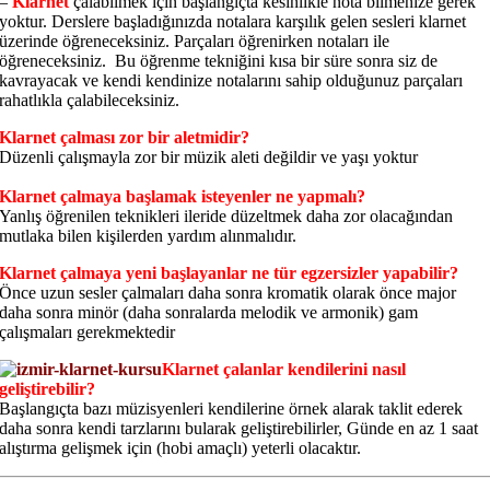
–
Klarnet
çalabilmek için başlangıçta kesinlikle nota bilmenize gerek
yoktur. Derslere başladığınızda notalara karşılık gelen sesleri klarnet
üzerinde öğreneceksiniz. Parçaları öğrenirken notaları ile
öğreneceksiniz. Bu öğrenme tekniğini kısa bir süre sonra siz de
kavrayacak ve kendi kendinize notalarını sahip olduğunuz parçaları
rahatlıkla çalabileceksiniz.
Klarnet çalması zor bir aletmidir?
Düzenli çalışmayla zor bir müzik aleti değildir ve yaşı yoktur
Klarnet çalmaya başlamak isteyenler ne yapmalı?
Yanlış öğrenilen teknikleri ileride düzeltmek daha zor olacağından
mutlaka bilen kişilerden yardım alınmalıdır.
Klarnet çalmaya yeni başlayanlar ne tür egzersizler yapabilir?
Önce uzun sesler çalmaları daha sonra kromatik olarak önce major
daha sonra minör (daha sonralarda melodik ve armonik) gam
çalışmaları gerekmektedir
Klarnet çalanlar kendilerini nasıl
geliştirebilir?
Başlangıçta bazı müzisyenleri kendilerine örnek alarak taklit ederek
daha sonra kendi tarzlarını bularak geliştirebilirler, Günde en az 1 saat
alıştırma gelişmek için (hobi amaçlı) yeterli olacaktır.