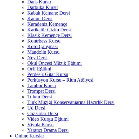
Dans Kursu
Darbuka Kursu
Kabak Kemane Dersi
Kanun Dersi
Karadeniz Kemençe
Karikatür Çizim Dersi
Klasik Kemençe Dersi
Kontrbass Kursu
Koro Çalışması
Mandolin Kursu
Ney Dersi
Okul Öncesi Müzik Eğitimi
Orff Eğitimi
Perdesiz Gitar Kursu
Perküsyon Kursu – Ritm Atölyesi
Tambur Kursu
Trompet Dersi
Tulum Dersi
Türk Müziği Konservatuarına Hazırlık Dersi
Ud Dersi
Caz Gitar Dersi
Video Kurgu Eğitimi
Viyola Kursu
Yaratıcı Drama Dersi
Online Kurslar