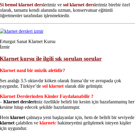
Si bemol klarnet ders
lerimiz ve
sol klarnet ders
lerimiz birebir özel
olarak, tamamı kendi alanında uzman, konservatuar eğitimli
öğretmenler tarafından işlenmektedir.
Erturgut Sanat Klarnet Kursu
İzmir
Klarnet kursu ile ilgili sık sorulan sorular
Klarnet nasıl bir müzik aletidir?
Ses aralığı 3.5 oktavdır köken olarak fransa’dır ve avrupada çok
yaygındır, Türkiye’de
sol klarnet
olarak dile gelmiştir.
Klarnet Derslerinden Kimler Faydalanabilir ?
–
Klarnet dersleri
miz özellikle belirli bir kesim için hazırlanmamış her
kesime hitap edecek şekilde hazırlanmıştır.
Hem
klarnet
çalmaya yeni başlayanlar için, hem de belirli bir seviyede
klarnet
çalabilen ve
klarnet
e
hakimeyetini geliştirmek isteyen kişiler
için uygundur.