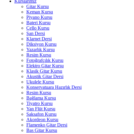
Kurslarımız
Gitar Kursu
Keman Kursu
Piyano Kursu
Bateri Kursu
Çello Kursu
Şan Dersi
Klarnet Dersi
Diksiyon Kursu
Yazarlık Kursu
Resim Kursu
Fotoğrafçılık Kursu
Elektro Gitar Kursu
Klasik Gitar Kursu
Akustik Gitar Dersi
Ukulele Kursu
Konservatuara Hazırlık Dersi
Resim Kursu
Bağlama Kursu
Tiyatro Kursu
Yan Flüt Kursu
Saksafon Kursu
Akordeon Kursu
Flamenko Gitar Dersi
Bas Gitar Kursu