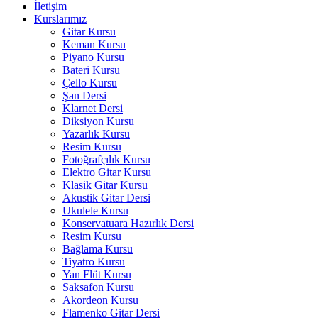
İletişim
Kurslarımız
Gitar Kursu
Keman Kursu
Piyano Kursu
Bateri Kursu
Çello Kursu
Şan Dersi
Klarnet Dersi
Diksiyon Kursu
Yazarlık Kursu
Resim Kursu
Fotoğrafçılık Kursu
Elektro Gitar Kursu
Klasik Gitar Kursu
Akustik Gitar Dersi
Ukulele Kursu
Konservatuara Hazırlık Dersi
Resim Kursu
Bağlama Kursu
Tiyatro Kursu
Yan Flüt Kursu
Saksafon Kursu
Akordeon Kursu
Flamenko Gitar Dersi