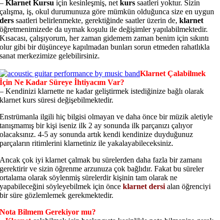
–
Klarnet Kursu
için kesinleşmiş, net
kurs
saatleri yoktur. Sizin
çalışma, iş, okul durumunuza göre mümkün olduğunca size en uygun
ders
saatleri belirlenmekte, gerektiğinde saatler üzerin de,
klarnet
öğretmenimizede da uymak koşulu ile değişimler yapılabilmektedir.
Kısacası, çalışıyorum, her zaman gidemem zaman benim için sıkıntı
olur gibi bir düşünceye kapılmadan bunları sorun etmeden rahatlıkla
sanat merkezimize gelebilirsiniz.
Klarnet Çalabilmek
İçin Ne Kadar Süreye İhtiyacım Var?
– Kendinizi klarnette ne kadar geliştirmek istediğinize bağlı olarak
klarnet kurs süresi değişebilmektedir.
Enstrümanla ilgili hiç bilgisi olmayan ve daha önce bir müzik aletiyle
tanışmamış bir kişi iseniz ilk 2 ay sonunda ilk parçanızı çalıyor
olacaksınız. 4-5 ay sonunda artık kendi kendinize duyduğunuz
parçaların ritimlerini klarnetiniz ile yakalayabileceksiniz.
Ancak çok iyi klarnet çalmak bu sürelerden daha fazla bir zamanı
gerektirir ve sizin öğrenme arzunuza çok bağlıdır. Fakat bu süreler
ortalama olarak söylenmiş sürelerdir kişinin tam olarak ne
yapabileceğini söyleyebilmek için önce
klarnet dersi
alan öğrenciyi
bir süre gözlemlemek gerekmektedir.
Nota Bilmem Gerekiyor mu?