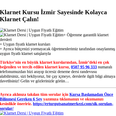
Klarnet Kursu İzmir Sayesinde Kolayca
Klarnet Çalın!
+ Öğrenme garantili klarnet
dersleri
+ Uygun fiyatlı klarnet kursları
+ Ayrıca bütçenizi yormayacak öğretmenlerimiz tarafından onaylanmış
uygun fiyatlı klarnet satışlarıyla
Türkiye’nin en büyük klarnet kurslarından, İzmir’deki en çok
beğenilen ve tercih edilen klarnet kursu
,
0507 95 96 333
numaralı
telefonumuzdan bizi arayıp ücresiz deneme dersi randevusu
alabilirsiniz, sizi bekliyoruz, bir çay içmeye, derslerle ilgili bilgi almaya
davetlisiniz! Gelin ve gözlerinizle görün…
Ayrıca aklınıza takılan tüm sorular için
Kursa Başlamadan Önce
Bilinmesi Gereken 6 Şey
yazımıza tıklamanızı ve okumanızı
kesinlikle öneririz.
https://erturgutsanatmerkezi.com/sik-sorulan-
sorular/