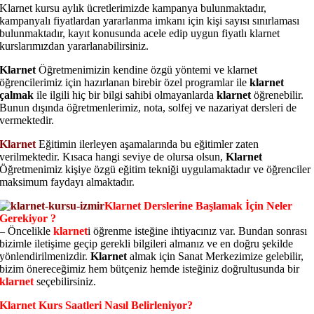
Klarnet kursu aylık ücretlerimizde kampanya bulunmaktadır,
kampanyalı fiyatlardan yararlanma imkanı için kişi sayısı sınırlaması
bulunmaktadır, kayıt konusunda acele edip uygun fiyatlı klarnet
kurslarımızdan yararlanabilirsiniz.
Klarnet
Öğretmenimizin kendine özgü yöntemi ve klarnet
öğrencilerimiz için hazırlanan birebir özel programlar ile
klarnet
çalmak
ile ilgili hiç bir bilgi sahibi olmayanlarda
klarnet
öğrenebilir.
Bunun dışında öğretmenlerimiz, nota, solfej ve nazariyat dersleri de
vermektedir.
Klarnet
Eğitimin ilerleyen aşamalarında bu eğitimler zaten
verilmektedir. Kısaca hangi seviye de olursa olsun,
Klarnet
Öğretmenimiz kişiye özgü eğitim tekniği uygulamaktadır ve öğrenciler
maksimum faydayı almaktadır.
Klarnet Derslerine Başlamak İçin Neler
Gerekiyor ?
– Öncelikle
klarnet
i öğrenme isteğine ihtiyacınız var. Bundan sonrası
bizimle iletişime geçip gerekli bilgileri almanız ve en doğru şekilde
yönlendirilmenizdir.
Klarnet
almak için Sanat Merkezimize gelebilir,
bizim önereceğimiz hem bütçeniz hemde isteğiniz doğrultusunda bir
klarnet
seçebilirsiniz.
Klarnet Kurs Saatleri Nasıl Belirleniyor?