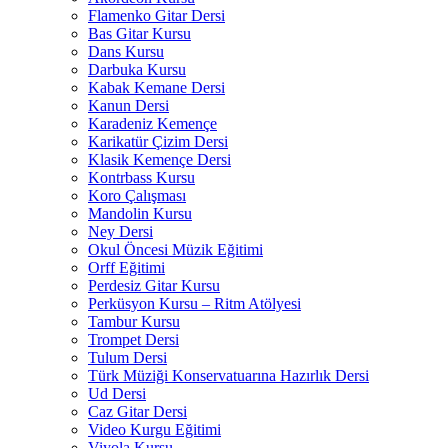
Flamenko Gitar Dersi
Bas Gitar Kursu
Dans Kursu
Darbuka Kursu
Kabak Kemane Dersi
Kanun Dersi
Karadeniz Kemençe
Karikatür Çizim Dersi
Klasik Kemençe Dersi
Kontrbass Kursu
Koro Çalışması
Mandolin Kursu
Ney Dersi
Okul Öncesi Müzik Eğitimi
Orff Eğitimi
Perdesiz Gitar Kursu
Perküsyon Kursu – Ritm Atölyesi
Tambur Kursu
Trompet Dersi
Tulum Dersi
Türk Müziği Konservatuarına Hazırlık Dersi
Ud Dersi
Caz Gitar Dersi
Video Kurgu Eğitimi
Viyola Kursu