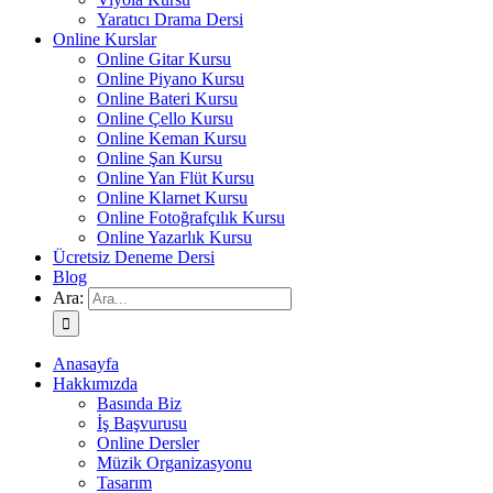
Yaratıcı Drama Dersi
Online Kurslar
Online Gitar Kursu
Online Piyano Kursu
Online Bateri Kursu
Online Çello Kursu
Online Keman Kursu
Online Şan Kursu
Online Yan Flüt Kursu
Online Klarnet Kursu
Online Fotoğrafçılık Kursu
Online Yazarlık Kursu
Ücretsiz Deneme Dersi
Blog
Ara:
Anasayfa
Hakkımızda
Basında Biz
İş Başvurusu
Online Dersler
Müzik Organizasyonu
Tasarım