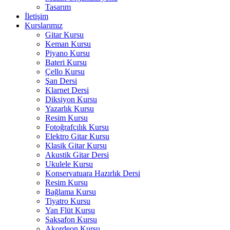
Tasarım
İletişim
Kurslarımız
Gitar Kursu
Keman Kursu
Piyano Kursu
Bateri Kursu
Çello Kursu
Şan Dersi
Klarnet Dersi
Diksiyon Kursu
Yazarlık Kursu
Resim Kursu
Fotoğrafçılık Kursu
Elektro Gitar Kursu
Klasik Gitar Kursu
Akustik Gitar Dersi
Ukulele Kursu
Konservatuara Hazırlık Dersi
Resim Kursu
Bağlama Kursu
Tiyatro Kursu
Yan Flüt Kursu
Saksafon Kursu
Akordeon Kursu