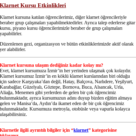
Klarnet Kursu Etkinlikleri
Klarnet kursuna katılan öğrencilerimiz, diğer klarnet öğrencileriyle
beraber grup çalışmaları yapabilmektedirler. Ayrıca talep ederlerse gitar
kursu, piyano kursu öğrencilerimizle beraber de grup çalışmaları
yapabilirler.
Düzenlenen gezi, organizasyon ve bütün etkinliklerimizde aktif olarak
yer alabilirler.
Klarnet kursuna ulaşım dediğiniz kadar kolay mı?
Evet, klarnet kursumuza İzmir’in her yerinden ulaşmak çok kolaydır.
Klarnet kursumuz İzmir’in en köklü klarnet kurslarından biri olduğu
için sadece Karşıyaka’dan değil, Hatay, Balçova, Narlıdere, Yeşilyurt,
Karabağlar, Güzelyalı, Göztepe, Bornova, Buca, Alsancak, Urla,
Aliağa, Menemen gibi yerlerden de gelen bir çok öğrencimiz
bulunmaktadır, ayrıca kursumuzun adını duyup bizden eğitim almaya
gelen ve Manisa’da, Aydın’da ikamet eden de bir çok öğrencimiz
bulunmaktadır. Kursumuza metroyla, otobüsle veya vapurla kolayca
ulaşabilirsiniz.
Klarnetle ilgili ayrıntılı bilgiler için “
klarnet
” kategorisine
tıklayınız.