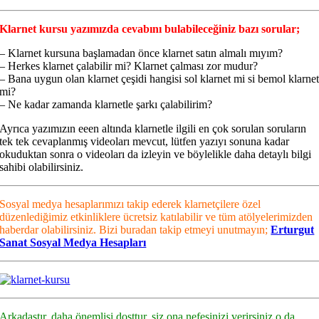
Klarnet kursu yazımızda cevabını bulabileceğiniz bazı sorular;
– Klarnet kursuna başlamadan önce klarnet satın almalı mıyım?
– Herkes klarnet çalabilir mi? Klarnet çalması zor mudur?
– Bana uygun olan klarnet çeşidi hangisi sol klarnet mi si bemol klarne
mi?
– Ne kadar zamanda klarnetle şarkı çalabilirim?
Ayrıca yazımızın eeen altında klarnetle ilgili en çok sorulan soruların
tek tek cevaplanmış videoları mevcut, lütfen yazıyı sonuna kadar
okuduktan sonra o videoları da izleyin ve böylelikle daha detaylı bilgi
sahibi olabilirsiniz.
Sosyal medya hesaplarımızı takip ederek klarnetçilere özel
düzenlediğimiz etkinliklere ücretsiz katılabilir ve tüm atölyelerimizden
haberdar olabilirsiniz. Bizi buradan takip etmeyi unutmayın;
Erturgut
Sanat Sosyal Medya Hesapları
Arkadaştır, daha önemlisi dosttur, siz ona nefesinizi verirsiniz o da