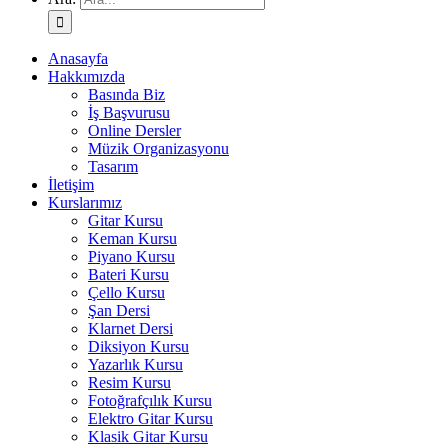
Anasayfa
Hakkımızda
Basında Biz
İş Başvurusu
Online Dersler
Müzik Organizasyonu
Tasarım
İletişim
Kurslarımız
Gitar Kursu
Keman Kursu
Piyano Kursu
Bateri Kursu
Çello Kursu
Şan Dersi
Klarnet Dersi
Diksiyon Kursu
Yazarlık Kursu
Resim Kursu
Fotoğrafçılık Kursu
Elektro Gitar Kursu
Klasik Gitar Kursu