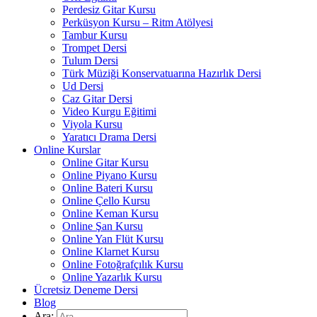
Perdesiz Gitar Kursu
Perküsyon Kursu – Ritm Atölyesi
Tambur Kursu
Trompet Dersi
Tulum Dersi
Türk Müziği Konservatuarına Hazırlık Dersi
Ud Dersi
Caz Gitar Dersi
Video Kurgu Eğitimi
Viyola Kursu
Yaratıcı Drama Dersi
Online Kurslar
Online Gitar Kursu
Online Piyano Kursu
Online Bateri Kursu
Online Çello Kursu
Online Keman Kursu
Online Şan Kursu
Online Yan Flüt Kursu
Online Klarnet Kursu
Online Fotoğrafçılık Kursu
Online Yazarlık Kursu
Ücretsiz Deneme Dersi
Blog
Ara: