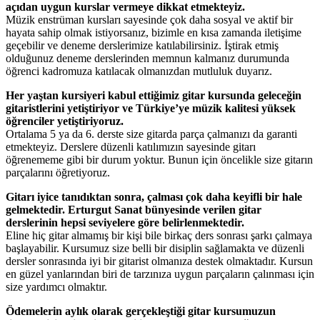
açıdan uygun kurslar vermeye dikkat etmekteyiz.
Müzik enstrüman kursları sayesinde çok daha sosyal ve aktif bir
hayata sahip olmak istiyorsanız, bizimle en kısa zamanda iletişime
geçebilir ve deneme derslerimize katılabilirsiniz. İştirak etmiş
olduğunuz deneme derslerinden memnun kalmanız durumunda
öğrenci kadromuza katılacak olmanızdan mutluluk duyarız.
Her yaştan kursiyeri kabul ettiğimiz gitar kursunda geleceğin
gitaristlerini yetiştiriyor ve Türkiye’ye müzik kalitesi yüksek
öğrenciler yetiştiriyoruz.
Ortalama 5 ya da 6. derste size gitarda parça çalmanızı da garanti
etmekteyiz. Derslere düzenli katılımızın sayesinde gitarı
öğrenememe gibi bir durum yoktur. Bunun için öncelikle size gitarın
parçalarını öğretiyoruz.
Gitarı iyice tanıdıktan sonra, çalması çok daha keyifli bir hale
gelmektedir. Erturgut Sanat bünyesinde verilen gitar
derslerinin hepsi seviyelere göre belirlenmektedir.
Eline hiç gitar almamış bir kişi bile birkaç ders sonrası şarkı çalmaya
başlayabilir. Kursumuz size belli bir disiplin sağlamakta ve düzenli
dersler sonrasında iyi bir gitarist olmanıza destek olmaktadır. Kursun
en güzel yanlarından biri de tarzınıza uygun parçaların çalınması için
size yardımcı olmaktır.
Ödemelerin aylık olarak gerçekleştiği gitar kursumuzun