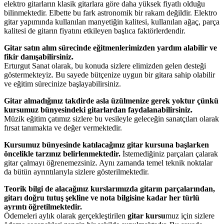
elektro gitarların klasik gitarlara göre daha yüksek fiyatlı olduğu
bilinmektedir. Elbette bu fark astronomik bir rakam değildir. Elektro
gitar yapımında kullanılan manyetiğin kalitesi, kullanılan ağaç, parça
kalitesi de gitarın fiyatını etkileyen başlıca faktörlerdendir.
Gitar satın alım sürecinde eğitmenlerimizden yardım alabilir ve
fikir danışabilirsiniz.
Erturgut Sanat olarak, bu konuda sizlere elimizden gelen desteği
göstermekteyiz. Bu sayede bütçenize uygun bir gitara sahip olabilir
ve eğitim sürecinize başlayabilirsiniz.
Gitar almadığınız takdirde asla üzülmenize gerek yoktur çünkü
kursumuz bünyesindeki gitarlardan faydalanabilirsiniz.
Müzik eğitim çatımız sizlere bu vesileyle geleceğin sanatçıları olarak
fırsat tanımakta ve değer vermektedir.
Kursumuz bünyesinde katılacağınız gitar kursuna başlarken
öncelikle tarzınız belirlenmektedir.
İstemediğiniz parçaları çalarak
gitar çalmayı öğrenemezsiniz. Aynı zamanda temel teknik noktalar
da bütün ayrıntılarıyla sizlere gösterilmektedir.
Teorik bilgi de alacağınız kurslarımızda gitarın parçalarından,
gitarı doğru tutuş şekline ve nota bilgisine kadar her türlü
ayrıntı öğretilmektedir.
Ödemeleri aylık olarak gerçekleştirilen
gitar kursu
muz için sizlere