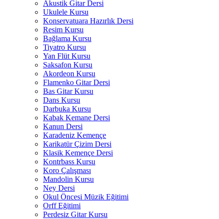
Akustik Gitar Dersi
Ukulele Kursu
Konservatuara Hazırlık Dersi
Resim Kursu
Bağlama Kursu
Tiyatro Kursu
Yan Flüt Kursu
Saksafon Kursu
Akordeon Kursu
Flamenko Gitar Dersi
Bas Gitar Kursu
Dans Kursu
Darbuka Kursu
Kabak Kemane Dersi
Kanun Dersi
Karadeniz Kemençe
Karikatür Çizim Dersi
Klasik Kemençe Dersi
Kontrbass Kursu
Koro Çalışması
Mandolin Kursu
Ney Dersi
Okul Öncesi Müzik Eğitimi
Orff Eğitimi
Perdesiz Gitar Kursu