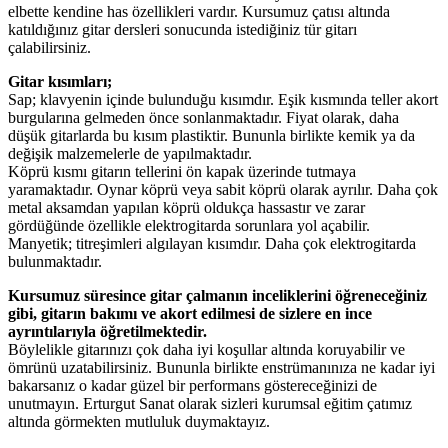
elbette kendine has özellikleri vardır. Kursumuz çatısı altında
katıldığınız gitar dersleri sonucunda istediğiniz tür gitarı
çalabilirsiniz.
Gitar kısımları;
Sap; klavyenin içinde bulunduğu kısımdır. Eşik kısmında teller akort
burgularına gelmeden önce sonlanmaktadır. Fiyat olarak, daha
düşük gitarlarda bu kısım plastiktir. Bununla birlikte kemik ya da
değişik malzemelerle de yapılmaktadır.
Köprü kısmı gitarın tellerini ön kapak üzerinde tutmaya
yaramaktadır. Oynar köprü veya sabit köprü olarak ayrılır. Daha çok
metal aksamdan yapılan köprü oldukça hassastır ve zarar
gördüğünde özellikle elektrogitarda sorunlara yol açabilir.
Manyetik; titreşimleri algılayan kısımdır. Daha çok elektrogitarda
bulunmaktadır.
Kursumuz süresince gitar çalmanın inceliklerini öğreneceğiniz
gibi, gitarın bakımı ve akort edilmesi de sizlere en ince
ayrıntılarıyla öğretilmektedir.
Böylelikle gitarınızı çok daha iyi koşullar altında koruyabilir ve
ömrünü uzatabilirsiniz. Bununla birlikte enstrümanınıza ne kadar iyi
bakarsanız o kadar güzel bir performans göstereceğinizi de
unutmayın. Erturgut Sanat olarak sizleri kurumsal eğitim çatımız
altında görmekten mutluluk duymaktayız.