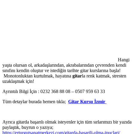
Hangi
yaşta olursan ol, arkadaşlarından, akrabalarından çevrenden kendi
sınıfını kendin oluştur ve istediğin tarihte gitar kurslarına başla!
Monotonluktan kurtulmak, hayatına
gitar
la renk katmak, stresten
uzaklaşmak için!
Ayrıntılı Bilgi İçin : 0232 368 88 08 – 0507 959 63 33
Tüm detaylar burada hemen tıkla;
Gitar Kursu İzmir
Ayrıca gitarda başarılı olmak isteyenler için tüm sırlarımızı bir yazıda
paylaştık, buyrun o yazıya;
https://erturgutsanatmerkezi.com/gitarda-basarili-olma-ipuclari/