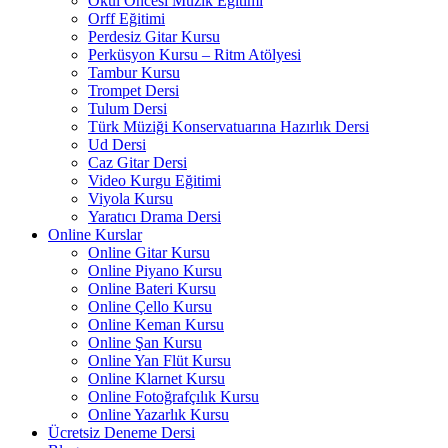
Okul Öncesi Müzik Eğitimi
Orff Eğitimi
Perdesiz Gitar Kursu
Perküsyon Kursu – Ritm Atölyesi
Tambur Kursu
Trompet Dersi
Tulum Dersi
Türk Müziği Konservatuarına Hazırlık Dersi
Ud Dersi
Caz Gitar Dersi
Video Kurgu Eğitimi
Viyola Kursu
Yaratıcı Drama Dersi
Online Kurslar
Online Gitar Kursu
Online Piyano Kursu
Online Bateri Kursu
Online Çello Kursu
Online Keman Kursu
Online Şan Kursu
Online Yan Flüt Kursu
Online Klarnet Kursu
Online Fotoğrafçılık Kursu
Online Yazarlık Kursu
Ücretsiz Deneme Dersi