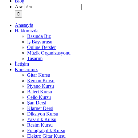
Blog
Ara:
Anasayfa
Hakkımızda
Basında Biz
İş Başvurusu
Online Dersler
Müzik Organizasyonu
Tasarım
İletişim
Kurslarımız
Gitar Kursu
Keman Kursu
Piyano Kursu
Bateri Kursu
Çello Kursu
Şan Dersi
Klarnet Dersi
Diksiyon Kursu
Yazarlık Kursu
Resim Kursu
Fotoğrafçılık Kursu
Elektro Gitar Kursu