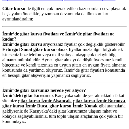
Gitar kursu
ile ilgili en çok merak edilen bazı soruları cevaplayarak
başlayalım öncelikle, yazımızın devamında da tüm soruları
ayrıntılandıralım;
İzmir’de gitar kursu fiyatları ve İzmir’de gitar fiyatları ne
kadar?
İzmir’de gitar kursu
arıyorsanız fiyatlar çok değişiklik gösterebilir,
Erturgut Sanat gitar kursu
olarak fiyatlarımızla ilgili bilgi almak
isterseniz bize telefon veya mail yoluyla ulaşıp çok detaylı bilgi
almanız mümkündür. Ayrıca gitar almayı da düşünüyorsanız kendi
bütçenize ve kendi tarzınıza en uygun gitarı en uygun fiyata almanız
konusunda da yardımcı oluyoruz. İzmir’de gitar fiyatları konusunda
en hesaplı gitar alışverişini yapmanızı sağlıyoruz.
İzmir’de gitar kursunuz nerede yer alıyor?
İzmir’deki gitar kursu
muz Karşıyaka sahilde yer almaktadır fakat
sitemize
gitar kursu İzmir Alsancak
,
gitar kursu İzmir Bornova
,
gitar kursu İzmir Buca
,
gitar kursu İzmir Konak
gibi aramalarla
geldiyseniz de Karşıyaka’daki gitar kursumuza ulaşımı rahat ve
kolayca sağlayabilirsiniz, tüm toplu ulaşım araçlarına çok yakın bir
konumdayız.