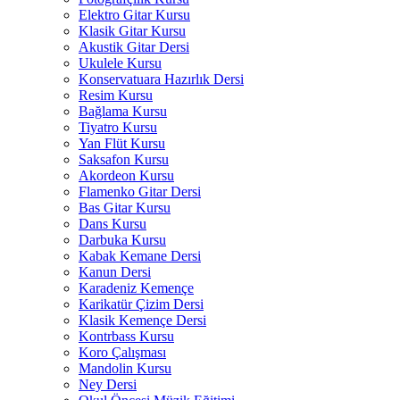
Elektro Gitar Kursu
Klasik Gitar Kursu
Akustik Gitar Dersi
Ukulele Kursu
Konservatuara Hazırlık Dersi
Resim Kursu
Bağlama Kursu
Tiyatro Kursu
Yan Flüt Kursu
Saksafon Kursu
Akordeon Kursu
Flamenko Gitar Dersi
Bas Gitar Kursu
Dans Kursu
Darbuka Kursu
Kabak Kemane Dersi
Kanun Dersi
Karadeniz Kemençe
Karikatür Çizim Dersi
Klasik Kemençe Dersi
Kontrbass Kursu
Koro Çalışması
Mandolin Kursu
Ney Dersi