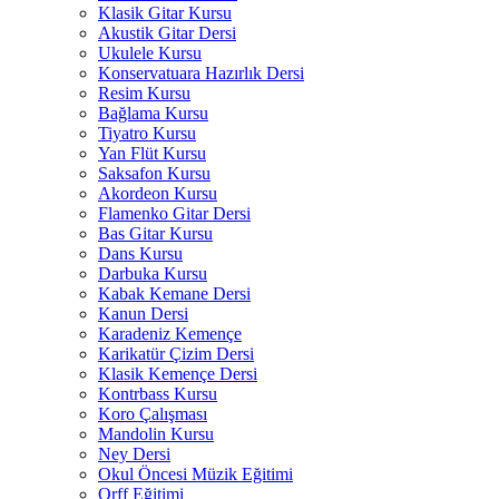
Klasik Gitar Kursu
Akustik Gitar Dersi
Ukulele Kursu
Konservatuara Hazırlık Dersi
Resim Kursu
Bağlama Kursu
Tiyatro Kursu
Yan Flüt Kursu
Saksafon Kursu
Akordeon Kursu
Flamenko Gitar Dersi
Bas Gitar Kursu
Dans Kursu
Darbuka Kursu
Kabak Kemane Dersi
Kanun Dersi
Karadeniz Kemençe
Karikatür Çizim Dersi
Klasik Kemençe Dersi
Kontrbass Kursu
Koro Çalışması
Mandolin Kursu
Ney Dersi
Okul Öncesi Müzik Eğitimi
Orff Eğitimi