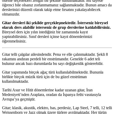
ödeme seçenekleri zengin bir şekilde sunulmaktadır. Bu sayede
öğrenci bile olsanız zorlanmamanız sağlanmaktadır. Bunun amacı da
derslerinizi düzenli olarak takip etme fırsatını yakalayabilecek
olmanızdır.
Gitar dersleri iki şekilde gerçekleşmektedir. İsterseniz bireysel
olarak ders alabilir isterseniz de grup derslerine katılabilirsiniz.
Bireysel ders için yılın istediğiniz bir zamanında kayıt
yaptırabilirsiniz. Sınıf dersleri içinse kayıt dönemlerimizi
öğrenmelisiniz.
Gitar telli çalgılar ailesindendir. Pena ve elle çalınmaktadır. Şekli 8
rakamını andıran perdeli bir enstrümandır. Genelde 6 adet teli
bulunur ancak bazı durumlarda bu sayı değişkenlik gösterebilir.
Gitar yapımında birçok ağaç türü kullanılabilmektedir. Bununla
birlikte birçok müzik türü için de bu güzel enstrüman
kullanılmaktadır.
Tarihi Asur ve Hitit dönemlerine kadar uzanan gitar, İran
Medeniyeti’nden Araplara, oradan da İspanya fethi vasıtasıyla
Avrupa’ya geçmiştir.
Gitar; klasik, akustik, elektro, bas, perdesiz, Lap Steel, 7 telli, 12 telli
Weissenborn ve Jazz olmak üzere türlere ayrılmaktadır. Her türün