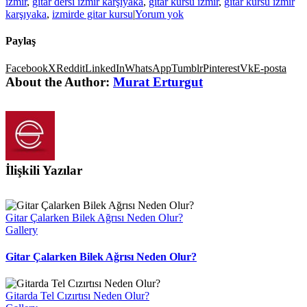
izmir
,
gitar dersi izmir karşıyaka
,
gitar kursu izmir
,
gitar kursu izmir
karşıyaka
,
izmirde gitar kursu
|
Yorum yok
Paylaş
Facebook
X
Reddit
LinkedIn
WhatsApp
Tumblr
Pinterest
Vk
E-posta
About the Author:
Murat Erturgut
İlişkili Yazılar
Gitar Çalarken Bilek Ağrısı Neden Olur?
Gallery
Gitar Çalarken Bilek Ağrısı Neden Olur?
Gitarda Tel Cızırtısı Neden Olur?