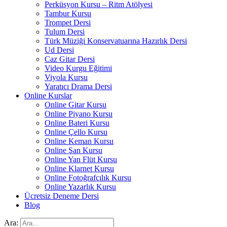
Perküsyon Kursu – Ritm Atölyesi
Tambur Kursu
Trompet Dersi
Tulum Dersi
Türk Müziği Konservatuarına Hazırlık Dersi
Ud Dersi
Caz Gitar Dersi
Video Kurgu Eğitimi
Viyola Kursu
Yaratıcı Drama Dersi
Online Kurslar
Online Gitar Kursu
Online Piyano Kursu
Online Bateri Kursu
Online Çello Kursu
Online Keman Kursu
Online Şan Kursu
Online Yan Flüt Kursu
Online Klarnet Kursu
Online Fotoğrafçılık Kursu
Online Yazarlık Kursu
Ücretsiz Deneme Dersi
Blog
Ara: