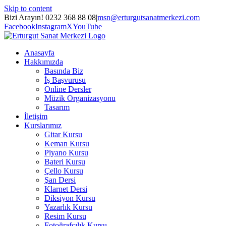
Skip to content
Bizi Arayın! 0232 368 88 08
|
msn@erturgutsanatmerkezi.com
Facebook
Instagram
X
YouTube
Anasayfa
Hakkımızda
Basında Biz
İş Başvurusu
Online Dersler
Müzik Organizasyonu
Tasarım
İletişim
Kurslarımız
Gitar Kursu
Keman Kursu
Piyano Kursu
Bateri Kursu
Çello Kursu
Şan Dersi
Klarnet Dersi
Diksiyon Kursu
Yazarlık Kursu
Resim Kursu
Fotoğrafçılık Kursu