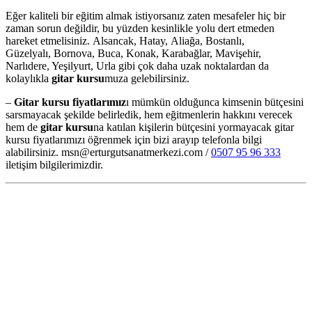
Eğer kaliteli bir eğitim almak istiyorsanız zaten mesafeler hiç bir
zaman sorun değildir, bu yüzden kesinlikle yolu dert etmeden
hareket etmelisiniz. Alsancak, Hatay, Aliağa, Bostanlı,
Güzelyalı, Bornova, Buca, Konak, Karabağlar, Mavişehir,
Narlıdere, Yeşilyurt, Urla gibi çok daha uzak noktalardan da
kolaylıkla
gitar kursu
muza gelebilirsiniz.
–
Gitar kursu fiyatlarımız
ı mümkün olduğunca kimsenin bütçesini
sarsmayacak şekilde belirledik, hem eğitmenlerin hakkını verecek
hem de
gitar kursu
na katılan kişilerin bütçesini yormayacak gitar
kursu fiyatlarımızı öğrenmek için bizi arayıp telefonla bilgi
alabilirsiniz. msn@erturgutsanatmerkezi.com /
0507 95 96 333
iletişim bilgilerimizdir.