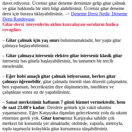
davet ediyoruz. Ücretsiz gitar deneme dersimize gelip gitar çalmak
ve gitar hakkında bir sürü bilgi alabilirsiniz. Ücretsiz gitar deneme
dersi için buraya tıklayabilirsiniz. –>
Deneme Dersi Nedir, Deneme
Dersi Randevusu
Gitar dersi isteyenlerin aklını kurcalayan soruların hızlıca
cevapları
–
Gitar çalmak için yaş sınırı
bulunmamaktadır, her yaşta gitar
çalmaya başlayabilirsiniz.
–
Gitar çalmaya isterseniz elektro gitar isterseniz klasik gitar
isterseniz bas gitarla başlayabilirsiniz, bu tamamen bir tercih
meselesidir.
–
Eğer hobi amaçlı gitar çalmak istiyorsanız, herkes gitar
çalmayı öğrenebilir
, gitar çalmada önemli olan düzenli çalışmaktır,
ben yapamam, beceriksizim diye düşünmeyim, istedikten ve
çalıştıktan sonra siz de yapabilirsiniz.
–
Sanat merkezimiz haftanın 7 günü hizmet vermektedir, hem
de saat 23.00’e kadar
. Derslere gelmek için vakit sıkıntısı
yaşamazsınız. Eğer Karşıyaka dışından gelecekseniz yolu da sıkıntı
etmenize gerek yok.
Gitar kursu
muz Karşıyaka sahilde çok
merkezi bir konumda yer almaktadır, otobüsle, vapurla, metroyla,
toplu taşımayla kolaylıkla gitar kursumuza ulaşabilirsiniz.