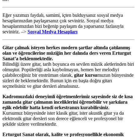
Eğer yazımızı faydalı, samimi, içten bulduysanız sosyal medya
hesaplarınızdan paylaşırsanız çok seviniriz. Sosyal medya
hesaplarımızdan bizi beğenip paylaşım da yaparsanız fazlasıyla
seviniriz. –>
Sosyal Medya Hesapları
Gitar çalmak isteyen herkes modern şartlar altında çatılanmış
olan ve öğrencilerine müziğin her dalında ders veren Erturgut
Sanat’a beklenmektedir.
Bilindiği üzere gitar, tarih boyunca en sevilen müzik aletlerinden biri
olmuştur. Popülerliği asla kaybolmayan, hemen her melodiyi
çalabileceğiniz bir enstrüman olarak,
gitar kursu
muzun bünyesinde
sizleri de beklemektedir. Bunun için en başta doğru gitarı
seçmelisiniz ve gitar dersleri almalısınız.
Kadromuzdaki deneyimli öğretmenlerimiz sayesinde siz de kısa
zamanda gitar çalmanın inceliklerini öğrenebilir ve şarkılara
eşlik edebilir hatta kendi orkestranızı kurabilirsiniz
.
Kursumuz bünyesinde ister klasik gitar, ister akustik gitar ya da
elektronik gitar dersleri son derece eğlenceli ve profesyonel bir
şekilde sizlere verilmektedir.
Erturgut Sanat olarak, kalite ve profesyonellikle ekonomik