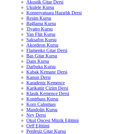
Akustik Gitar Dersi
Ukulele Kursu
Konservatuara Hazırlık Dersi
Resim Kursu
Bağlama Kursu
Tiyatro Kursu
Yan Flüt Kursu
Saksafon Kursu
Akordeon Kursu
Flamenko Gitar Dersi
Bas Gitar Kursu
Dans Kursu
Darbuka Kursu
Kabak Kemane Dersi
Kanun Dersi
Karadeniz Kemençe
Karikatür Çizim Dersi
Klasik Kemençe Dersi
Kontrbass Kursu
Koro Çalışması
Mandolin Kursu
Ney Dersi
Okul Öncesi Müzik Eğitimi
Orff Eğitimi
Perdesiz Gitar Kursu