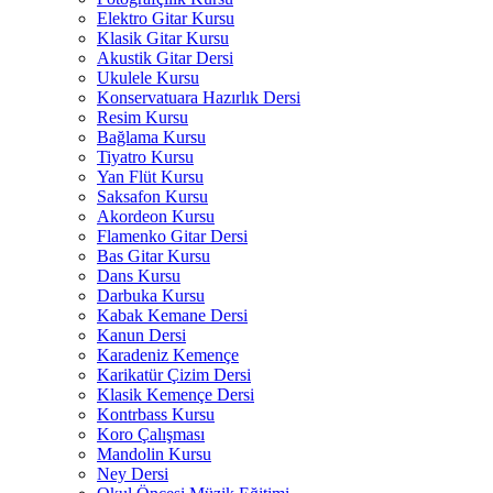
Elektro Gitar Kursu
Klasik Gitar Kursu
Akustik Gitar Dersi
Ukulele Kursu
Konservatuara Hazırlık Dersi
Resim Kursu
Bağlama Kursu
Tiyatro Kursu
Yan Flüt Kursu
Saksafon Kursu
Akordeon Kursu
Flamenko Gitar Dersi
Bas Gitar Kursu
Dans Kursu
Darbuka Kursu
Kabak Kemane Dersi
Kanun Dersi
Karadeniz Kemençe
Karikatür Çizim Dersi
Klasik Kemençe Dersi
Kontrbass Kursu
Koro Çalışması
Mandolin Kursu
Ney Dersi