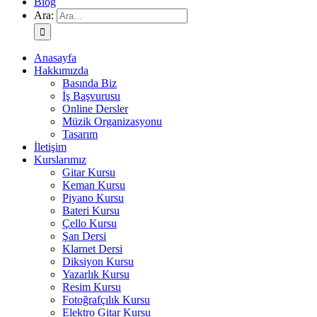
Blog
Ara:
Anasayfa
Hakkımızda
Basında Biz
İş Başvurusu
Online Dersler
Müzik Organizasyonu
Tasarım
İletişim
Kurslarımız
Gitar Kursu
Keman Kursu
Piyano Kursu
Bateri Kursu
Çello Kursu
Şan Dersi
Klarnet Dersi
Diksiyon Kursu
Yazarlık Kursu
Resim Kursu
Fotoğrafçılık Kursu
Elektro Gitar Kursu