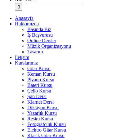
Anasayfa
Hakkımızda
Basında Biz
İş Başvurusu
Online Dersler
Müzik Organizasyonu
Tasarım
İletişim
Kurslarımız
Gitar Kursu
Keman Kursu
Piyano Kursu
Bateri Kursu
Çello Kursu
Şan Dersi
Klarnet Dersi
Diksiyon Kursu
Yazarlık Kursu
Resim Kursu
Fotoğrafçılık Kursu
Elektro Gitar Kursu
Klasik Gitar Kursu