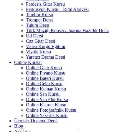
Perdesiz Gitar Kursu
Perküsyon Kursu – Ritm Atölyesi
Tambur Kursu
Trompet Dersi
Tulum Dersi
Türk Müziği Konservatuarına Hazırlık Dersi
Ud Dersi
Caz Gitar Dersi
Video Kurgu Eğitimi
Viyola Kursu
Yaratıcı Drama Dersi
Online Kurslar
Online Gitar Kursu
Online Piyano Kursu
Online Bateri Kursu
Online Çello Kursu
Online Keman Kursu
Online Şan Kursu
Online Yan Flüt Kursu
Online Klarnet Kursu
Online Fotoğrafçılık Kursu
Online Yazarlık Kursu
Ücretsiz Deneme Dersi
Blog
Ara: