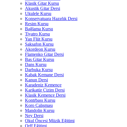
Klasik Gitar Kursu
Akustik Gitar Dersi
Ukulele Kursu
Konservatuara Hazırlık Dersi
Resim Kursu
Bağlama Kursu
Tiyatro Kursu
Yan Flüt Kursu
Saksafon Kursu
Akordeon Kursu
Flamenko Gitar Dersi
Bas Gitar Kursu
Dans Kursu
Darbuka Kursu
Kabak Kemane Dersi
Kanun Dersi
Karadeniz Kemençe
Karikatür Çizim Dersi
Klasik Kemençe Dersi
Kontrbass Kursu
Koro Çalışması
Mandolin Kursu
Ney Dersi
Okul Öncesi Müzik Eğitimi
Orff Eğitimi