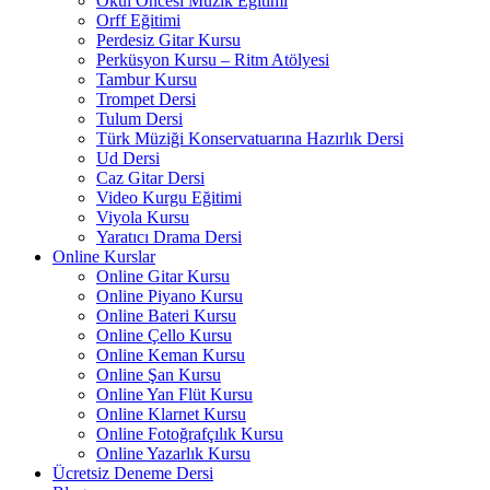
Okul Öncesi Müzik Eğitimi
Orff Eğitimi
Perdesiz Gitar Kursu
Perküsyon Kursu – Ritm Atölyesi
Tambur Kursu
Trompet Dersi
Tulum Dersi
Türk Müziği Konservatuarına Hazırlık Dersi
Ud Dersi
Caz Gitar Dersi
Video Kurgu Eğitimi
Viyola Kursu
Yaratıcı Drama Dersi
Online Kurslar
Online Gitar Kursu
Online Piyano Kursu
Online Bateri Kursu
Online Çello Kursu
Online Keman Kursu
Online Şan Kursu
Online Yan Flüt Kursu
Online Klarnet Kursu
Online Fotoğrafçılık Kursu
Online Yazarlık Kursu
Ücretsiz Deneme Dersi