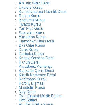
Akustik Gitar Dersi
Ukulele Kursu
Konservatuara Hazırlık Dersi
Resim Kursu
Bağlama Kursu
Tiyatro Kursu
Yan Flüt Kursu
Saksafon Kursu
Akordeon Kursu
Flamenko Gitar Dersi
Bas Gitar Kursu
Dans Kursu
Darbuka Kursu
Kabak Kemane Dersi
Kanun Dersi
Karadeniz Kemençe
Karikatür Çizim Dersi
Klasik Kemençe Dersi
Kontrbass Kursu
Koro Çalışması
Mandolin Kursu
Ney Dersi
Okul Öncesi Müzik Eğitimi
Orff Eğitimi
Perdesiz Gitar Kursu