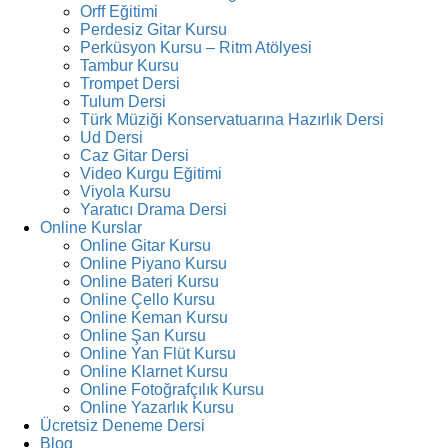
Orff Eğitimi
Perdesiz Gitar Kursu
Perküsyon Kursu – Ritm Atölyesi
Tambur Kursu
Trompet Dersi
Tulum Dersi
Türk Müziği Konservatuarına Hazırlık Dersi
Ud Dersi
Caz Gitar Dersi
Video Kurgu Eğitimi
Viyola Kursu
Yaratıcı Drama Dersi
Online Kurslar
Online Gitar Kursu
Online Piyano Kursu
Online Bateri Kursu
Online Çello Kursu
Online Keman Kursu
Online Şan Kursu
Online Yan Flüt Kursu
Online Klarnet Kursu
Online Fotoğrafçılık Kursu
Online Yazarlık Kursu
Ücretsiz Deneme Dersi
Blog