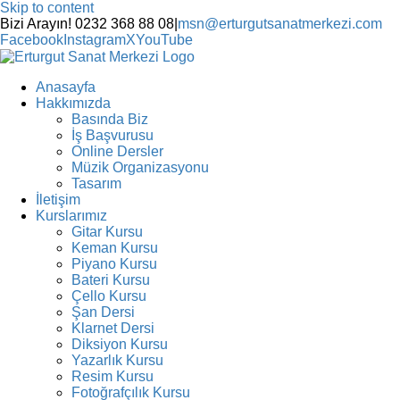
Skip to content
Bizi Arayın! 0232 368 88 08
|
msn@erturgutsanatmerkezi.com
Facebook
Instagram
X
YouTube
Anasayfa
Hakkımızda
Basında Biz
İş Başvurusu
Online Dersler
Müzik Organizasyonu
Tasarım
İletişim
Kurslarımız
Gitar Kursu
Keman Kursu
Piyano Kursu
Bateri Kursu
Çello Kursu
Şan Dersi
Klarnet Dersi
Diksiyon Kursu
Yazarlık Kursu
Resim Kursu
Fotoğrafçılık Kursu