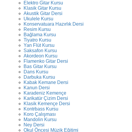
Elektro Gitar Kursu
Klasik Gitar Kursu
Akustik Gitar Dersi
Ukulele Kursu
Konservatuara Hazırlık Dersi
Resim Kursu
Bağlama Kursu
Tiyatro Kursu
Yan Flüt Kursu
Saksafon Kursu
Akordeon Kursu
Flamenko Gitar Dersi
Bas Gitar Kursu
Dans Kursu
Darbuka Kursu
Kabak Kemane Dersi
Kanun Dersi
Karadeniz Kemençe
Karikatür Çizim Dersi
Klasik Kemençe Dersi
Kontrbass Kursu
Koro Çalışması
Mandolin Kursu
Ney Dersi
Okul Öncesi Müzik Eğitimi