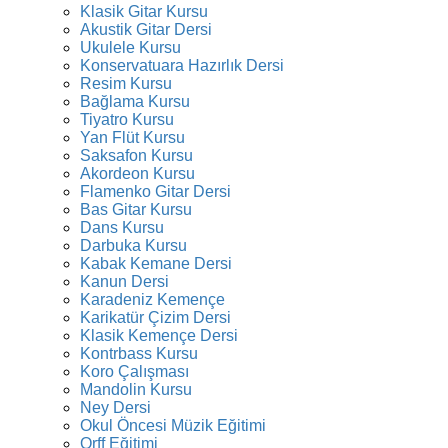
Klasik Gitar Kursu
Akustik Gitar Dersi
Ukulele Kursu
Konservatuara Hazırlık Dersi
Resim Kursu
Bağlama Kursu
Tiyatro Kursu
Yan Flüt Kursu
Saksafon Kursu
Akordeon Kursu
Flamenko Gitar Dersi
Bas Gitar Kursu
Dans Kursu
Darbuka Kursu
Kabak Kemane Dersi
Kanun Dersi
Karadeniz Kemençe
Karikatür Çizim Dersi
Klasik Kemençe Dersi
Kontrbass Kursu
Koro Çalışması
Mandolin Kursu
Ney Dersi
Okul Öncesi Müzik Eğitimi
Orff Eğitimi