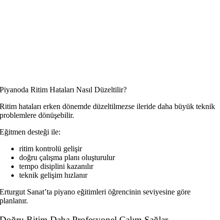
Piyanoda Ritim Hataları Nasıl Düzeltilir?
Ritim hataları erken dönemde düzeltilmezse ileride daha büyük teknik
problemlere dönüşebilir.
Eğitmen desteği ile:
ritim kontrolü gelişir
doğru çalışma planı oluşturulur
tempo disiplini kazanılır
teknik gelişim hızlanır
Erturgut Sanat’ta piyano eğitimleri öğrencinin seviyesine göre
planlanır.
Doğru Ritim Daha Profesyonel Çalım Sağlar