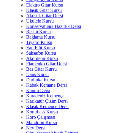
Elektro Gitar Kursu
Klasik Gitar Kursu
Akustik Gitar Dersi
Ukulele Kursu
Konservatuara Hazırlık Dersi
Resim Kursu
Bağlama Kursu
Tiyatro Kursu
Yan Flüt Kursu
Saksafon Kursu
Akordeon Kursu
Flamenko Gitar Dersi
Bas Gitar Kursu
Dans Kursu
Darbuka Kursu
Kabak Kemane Dersi
Kanun Dersi
Karadeniz Kemençe
Karikatür Çizim Dersi
Klasik Kemençe Dersi
Kontrbass Kursu
Koro Çalışması
Mandolin Kursu
Ney Dersi