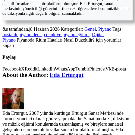
önemli fırsatlar sunan bir platform olmuştur. Eda Erturgut, sanat
merkezinin yöneticiliği görevini üstlenerek, öğrencilere hem müzikle hem
de diksiyonla ilgili değerli bilgiler sunmaktadır.
&s tarafından.
|
8 Haziran 2026
|
Kategoriler:
Genel
,
Piyano
|
Tags:
bostanlı piyano dersi
,
çocuk ve piyano eğitimi
,
Dijital
Piyano
|
Piyanoda Ritim Hataları Nasıl Düzeltilir? için
yorumlar
kapalı
Paylaş
Facebook
X
Reddit
LinkedIn
WhatsApp
Tumblr
Pinterest
Vk
E-posta
About the Author:
Eda Erturgut
Eda Erturgut, 2007 yılında kurduğu Erturgut Sanat Merkezi'nde
kurucu yönetici olarak görev yapmaktadır. Sanat merkezi, diksiyon
ve müzik eğitimi konularında uzmanlaşmış ve bireylere sanatsal
gelişimleri için önemli fırsatlar sunan bir platform olmuştur. Eda
Erturgut, sanat merkezinin yöneticiliği görevini üstlenerek,