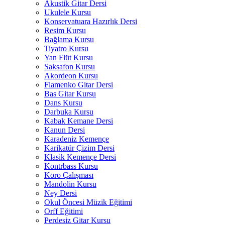
Akustik Gitar Dersi
Ukulele Kursu
Konservatuara Hazırlık Dersi
Resim Kursu
Bağlama Kursu
Tiyatro Kursu
Yan Flüt Kursu
Saksafon Kursu
Akordeon Kursu
Flamenko Gitar Dersi
Bas Gitar Kursu
Dans Kursu
Darbuka Kursu
Kabak Kemane Dersi
Kanun Dersi
Karadeniz Kemençe
Karikatür Çizim Dersi
Klasik Kemençe Dersi
Kontrbass Kursu
Koro Çalışması
Mandolin Kursu
Ney Dersi
Okul Öncesi Müzik Eğitimi
Orff Eğitimi
Perdesiz Gitar Kursu