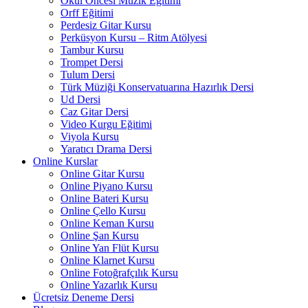
Okul Öncesi Müzik Eğitimi
Orff Eğitimi
Perdesiz Gitar Kursu
Perküsyon Kursu – Ritm Atölyesi
Tambur Kursu
Trompet Dersi
Tulum Dersi
Türk Müziği Konservatuarına Hazırlık Dersi
Ud Dersi
Caz Gitar Dersi
Video Kurgu Eğitimi
Viyola Kursu
Yaratıcı Drama Dersi
Online Kurslar
Online Gitar Kursu
Online Piyano Kursu
Online Bateri Kursu
Online Çello Kursu
Online Keman Kursu
Online Şan Kursu
Online Yan Flüt Kursu
Online Klarnet Kursu
Online Fotoğrafçılık Kursu
Online Yazarlık Kursu
Ücretsiz Deneme Dersi