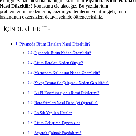
Erturgut Sanat ailesi olarak bugün sizler için
Piyanoda Ritim Hataları
Nasıl Düzeltilir?
konusunu ele alacağız. Bu yazıda ritim
problemlerinin nedenlerini, çözüm yöntemlerini ve ritim gelişimini
hızlandıran egzersizleri detaylı şekilde öğreneceksiniz.
İÇİNDEKİLER
Piyanoda Ritim Hataları Nasıl Düzeltilir?
Piyanoda Ritim Neden Önemlidir?
Ritim Hataları Neden Oluşur?
Metronom Kullanımı Neden Önemlidir?
Yavaş Tempo ile Çalışmak Neden Gereklidir?
İki El Koordinasyonu Ritmi Etkiler mi?
Nota Süreleri Nasıl Daha İyi Öğrenilir?
En Sık Yapılan Hatalar
Ritim Geliştiren Egzersizler
Sayarak Çalmak Faydalı mı?