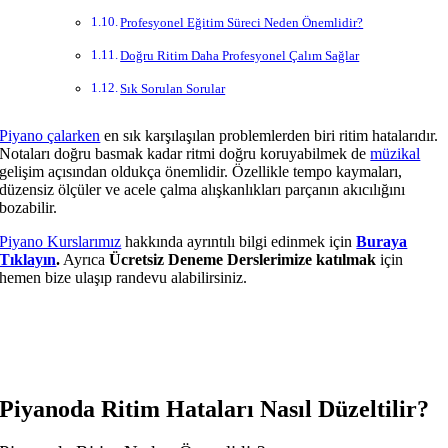
Profesyonel Eğitim Süreci Neden Önemlidir?
Doğru Ritim Daha Profesyonel Çalım Sağlar
Sık Sorulan Sorular
Piyano çalarken
en sık karşılaşılan problemlerden biri ritim hatalarıdır.
Notaları doğru basmak kadar ritmi doğru koruyabilmek de
müzikal
gelişim açısından oldukça önemlidir. Özellikle tempo kaymaları,
düzensiz ölçüler ve acele çalma alışkanlıkları parçanın akıcılığını
bozabilir.
Piyano Kurslarımız
hakkında ayrıntılı bilgi edinmek için
Buraya
Tıklayın
.
Ayrıca
Ücretsiz Deneme Derslerimize katılmak
için
hemen bize ulaşıp randevu alabilirsiniz.
Piyanoda Ritim Hataları Nasıl Düzeltilir?