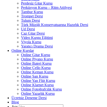
Perdesiz Gitar Kursu
Perküsyon Kursu – Ritm Atölyesi
Tambur Kursu
Trompet Dersi
Tulum Dersi
Türk Müziği Konservatuarına Hazırlık Dersi
Ud Dersi
Caz Gitar Dersi
Video Kurgu Eğitimi
Viyola Kursu
Yaratıcı Drama Dersi
Online Kurslar
Online Gitar Kursu
Online Piyano Kursu
Online Bateri Kursu
Online Çello Kursu
Online Keman Kursu
Online Şan Kursu
Online Yan Flüt Kursu
Online Klarnet Kursu
Online Fotoğrafçılık Kursu
Online Yazarlık Kursu
Ücretsiz Deneme Dersi
Blog
Ara: