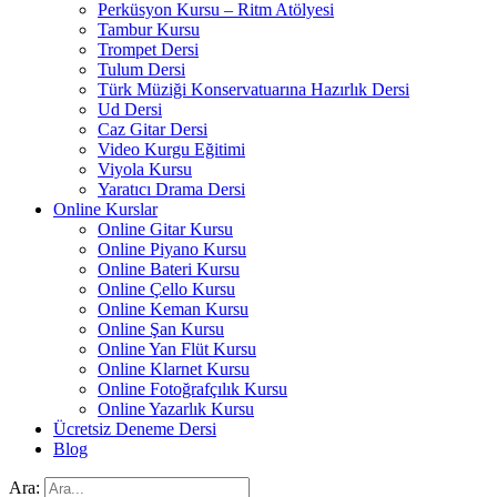
Perküsyon Kursu – Ritm Atölyesi
Tambur Kursu
Trompet Dersi
Tulum Dersi
Türk Müziği Konservatuarına Hazırlık Dersi
Ud Dersi
Caz Gitar Dersi
Video Kurgu Eğitimi
Viyola Kursu
Yaratıcı Drama Dersi
Online Kurslar
Online Gitar Kursu
Online Piyano Kursu
Online Bateri Kursu
Online Çello Kursu
Online Keman Kursu
Online Şan Kursu
Online Yan Flüt Kursu
Online Klarnet Kursu
Online Fotoğrafçılık Kursu
Online Yazarlık Kursu
Ücretsiz Deneme Dersi
Blog
Ara: