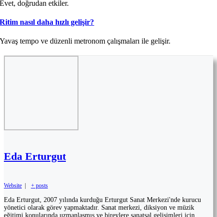
Evet, doğrudan etkiler.
Ritim nasıl daha hızlı gelişir?
Yavaş tempo ve düzenli metronom çalışmaları ile gelişir.
Eda Erturgut
Website
|
+ posts
Eda Erturgut, 2007 yılında kurduğu Erturgut Sanat Merkezi'nde kurucu
yönetici olarak görev yapmaktadır. Sanat merkezi, diksiyon ve müzik
eğitimi konularında uzmanlaşmış ve bireylere sanatsal gelişimleri için