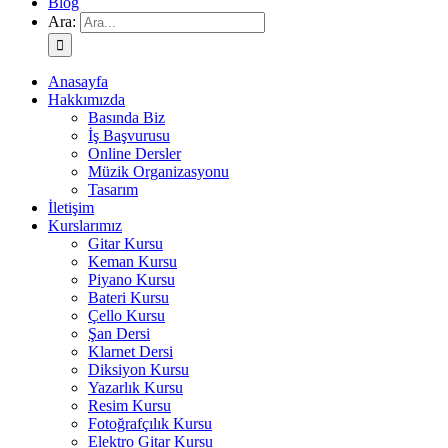
Blog
Ara:
Anasayfa
Hakkımızda
Basında Biz
İş Başvurusu
Online Dersler
Müzik Organizasyonu
Tasarım
İletişim
Kurslarımız
Gitar Kursu
Keman Kursu
Piyano Kursu
Bateri Kursu
Çello Kursu
Şan Dersi
Klarnet Dersi
Diksiyon Kursu
Yazarlık Kursu
Resim Kursu
Fotoğrafçılık Kursu
Elektro Gitar Kursu