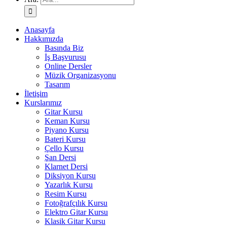
Anasayfa
Hakkımızda
Basında Biz
İş Başvurusu
Online Dersler
Müzik Organizasyonu
Tasarım
İletişim
Kurslarımız
Gitar Kursu
Keman Kursu
Piyano Kursu
Bateri Kursu
Çello Kursu
Şan Dersi
Klarnet Dersi
Diksiyon Kursu
Yazarlık Kursu
Resim Kursu
Fotoğrafçılık Kursu
Elektro Gitar Kursu
Klasik Gitar Kursu