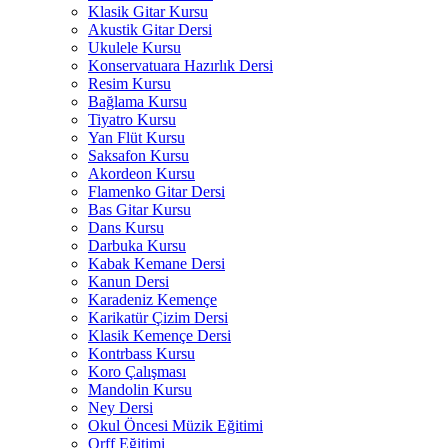
Klasik Gitar Kursu
Akustik Gitar Dersi
Ukulele Kursu
Konservatuara Hazırlık Dersi
Resim Kursu
Bağlama Kursu
Tiyatro Kursu
Yan Flüt Kursu
Saksafon Kursu
Akordeon Kursu
Flamenko Gitar Dersi
Bas Gitar Kursu
Dans Kursu
Darbuka Kursu
Kabak Kemane Dersi
Kanun Dersi
Karadeniz Kemençe
Karikatür Çizim Dersi
Klasik Kemençe Dersi
Kontrbass Kursu
Koro Çalışması
Mandolin Kursu
Ney Dersi
Okul Öncesi Müzik Eğitimi
Orff Eğitimi