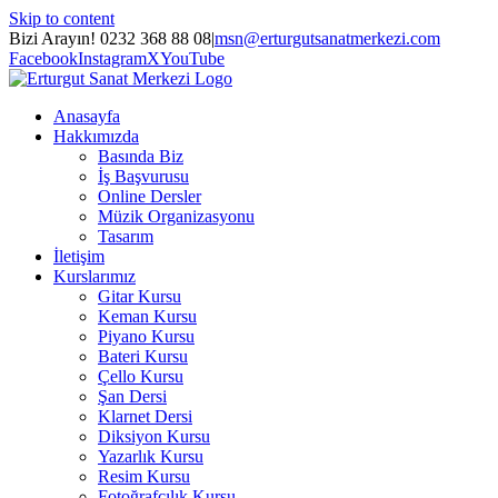
Skip to content
Bizi Arayın! 0232 368 88 08
|
msn@erturgutsanatmerkezi.com
Facebook
Instagram
X
YouTube
Anasayfa
Hakkımızda
Basında Biz
İş Başvurusu
Online Dersler
Müzik Organizasyonu
Tasarım
İletişim
Kurslarımız
Gitar Kursu
Keman Kursu
Piyano Kursu
Bateri Kursu
Çello Kursu
Şan Dersi
Klarnet Dersi
Diksiyon Kursu
Yazarlık Kursu
Resim Kursu
Fotoğrafçılık Kursu