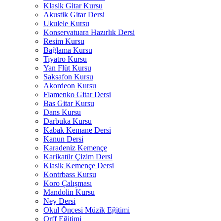
Klasik Gitar Kursu
Akustik Gitar Dersi
Ukulele Kursu
Konservatuara Hazırlık Dersi
Resim Kursu
Bağlama Kursu
Tiyatro Kursu
Yan Flüt Kursu
Saksafon Kursu
Akordeon Kursu
Flamenko Gitar Dersi
Bas Gitar Kursu
Dans Kursu
Darbuka Kursu
Kabak Kemane Dersi
Kanun Dersi
Karadeniz Kemençe
Karikatür Çizim Dersi
Klasik Kemençe Dersi
Kontrbass Kursu
Koro Çalışması
Mandolin Kursu
Ney Dersi
Okul Öncesi Müzik Eğitimi
Orff Eğitimi