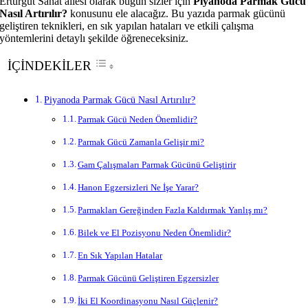
Erturgut Sanat ailesi olarak bugün sizler için
Piyanoda Parmak Gücü
Nasıl Artırılır?
konusunu ele alacağız. Bu yazıda parmak gücünü
geliştiren teknikleri, en sık yapılan hataları ve etkili çalışma
yöntemlerini detaylı şekilde öğreneceksiniz.
İÇİNDEKİLER
Piyanoda Parmak Gücü Nasıl Artırılır?
Parmak Gücü Neden Önemlidir?
Parmak Gücü Zamanla Gelişir mi?
Gam Çalışmaları Parmak Gücünü Geliştirir
Hanon Egzersizleri Ne İşe Yarar?
Parmakları Gereğinden Fazla Kaldırmak Yanlış mı?
Bilek ve El Pozisyonu Neden Önemlidir?
En Sık Yapılan Hatalar
Parmak Gücünü Geliştiren Egzersizler
İki El Koordinasyonu Nasıl Güçlenir?