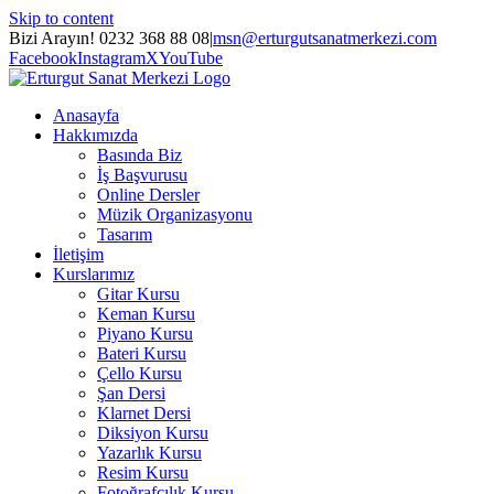
Skip to content
Bizi Arayın! 0232 368 88 08
|
msn@erturgutsanatmerkezi.com
Facebook
Instagram
X
YouTube
Anasayfa
Hakkımızda
Basında Biz
İş Başvurusu
Online Dersler
Müzik Organizasyonu
Tasarım
İletişim
Kurslarımız
Gitar Kursu
Keman Kursu
Piyano Kursu
Bateri Kursu
Çello Kursu
Şan Dersi
Klarnet Dersi
Diksiyon Kursu
Yazarlık Kursu
Resim Kursu
Fotoğrafçılık Kursu