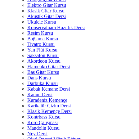
Elektro Gitar Kursu
Klasik Gitar Kursu
Akustik Gitar Dersi
Ukulele Kursu
Konservatuara Hazırlık Dersi
Resim Kursu
Bağlama Kursu
Tiyatro Kursu
Yan Flüt Kursu
Saksafon Kursu
Akordeon Kursu
Flamenko Gitar Dersi
Bas Gitar Kursu
Dans Kursu
Darbuka Kursu
Kabak Kemane Dersi
Kanun Dersi
Karadeniz Kemençe
Karikatür Çizim Dersi
Klasik Kemençe Dersi
Kontrbass Kursu
Koro Çalışması
Mandolin Kursu
Ney Dersi