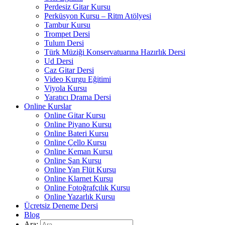
Perdesiz Gitar Kursu
Perküsyon Kursu – Ritm Atölyesi
Tambur Kursu
Trompet Dersi
Tulum Dersi
Türk Müziği Konservatuarına Hazırlık Dersi
Ud Dersi
Caz Gitar Dersi
Video Kurgu Eğitimi
Viyola Kursu
Yaratıcı Drama Dersi
Online Kurslar
Online Gitar Kursu
Online Piyano Kursu
Online Bateri Kursu
Online Çello Kursu
Online Keman Kursu
Online Şan Kursu
Online Yan Flüt Kursu
Online Klarnet Kursu
Online Fotoğrafçılık Kursu
Online Yazarlık Kursu
Ücretsiz Deneme Dersi
Blog
Ara: