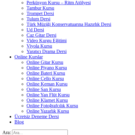
Perküsyon Kursu – Ritm Atölyesi
Tambur Kursu
Trompet Dersi
Tulum Dersi
Türk Müziği Konservatuarına Hazırlık Dersi
Ud Dersi
Caz Gitar Dersi
Video Kurgu Eğitimi
Viyola Kursu
Yaratıcı Drama Dersi
Online Kurslar
Online Gitar Kursu
Online Piyano Kursu
Online Bateri Kursu
Online Çello Kursu
Online Keman Kursu
Online Şan Kursu
Online Yan Flüt Kursu
Online Klarnet Kursu
Online Fotoğrafçılık Kursu
Online Yazarlık Kursu
Ücretsiz Deneme Dersi
Blog
Ara: