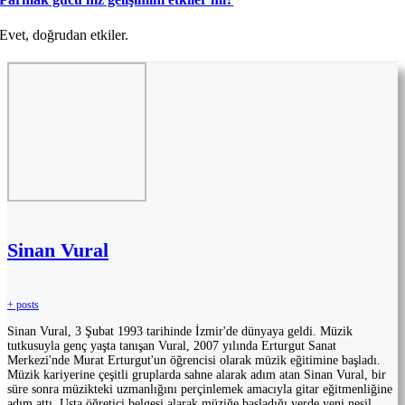
Evet, doğrudan etkiler.
Sinan Vural
+ posts
Sinan Vural, 3 Şubat 1993 tarihinde İzmir'de dünyaya geldi. Müzik
tutkusuyla genç yaşta tanışan Vural, 2007 yılında Erturgut Sanat
Merkezi'nde Murat Erturgut'un öğrencisi olarak müzik eğitimine başladı.
Müzik kariyerine çeşitli gruplarda sahne alarak adım atan Sinan Vural, bir
süre sonra müzikteki uzmanlığını perçinlemek amacıyla gitar eğitmenliğine
adım attı. Usta öğretici belgesi alarak müziğe başladığı yerde yeni nesil