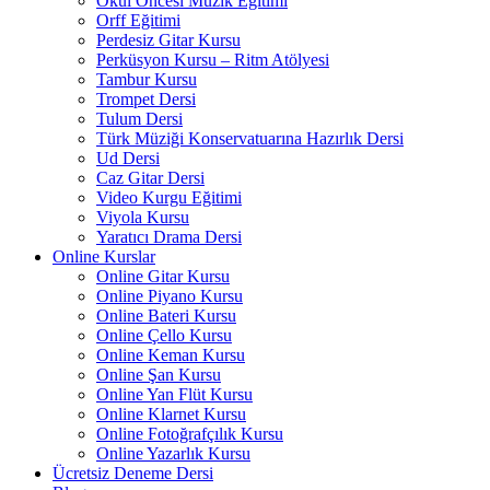
Okul Öncesi Müzik Eğitimi
Orff Eğitimi
Perdesiz Gitar Kursu
Perküsyon Kursu – Ritm Atölyesi
Tambur Kursu
Trompet Dersi
Tulum Dersi
Türk Müziği Konservatuarına Hazırlık Dersi
Ud Dersi
Caz Gitar Dersi
Video Kurgu Eğitimi
Viyola Kursu
Yaratıcı Drama Dersi
Online Kurslar
Online Gitar Kursu
Online Piyano Kursu
Online Bateri Kursu
Online Çello Kursu
Online Keman Kursu
Online Şan Kursu
Online Yan Flüt Kursu
Online Klarnet Kursu
Online Fotoğrafçılık Kursu
Online Yazarlık Kursu
Ücretsiz Deneme Dersi