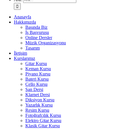
Anasayfa
Hakkımızda
Basında Biz
İş Başvurusu
Online Dersler
Müzik Organizasyonu
Tasarım
İletişim
Kurslarımız
Gitar Kursu
Keman Kursu
Piyano Kursu
Bateri Kursu
Çello Kursu
Şan Dersi
Klarnet Dersi
Diksiyon Kursu
Yazarlık Kursu
Resim Kursu
Fotoğrafçılık Kursu
Elektro Gitar Kursu
Klasik Gitar Kursu