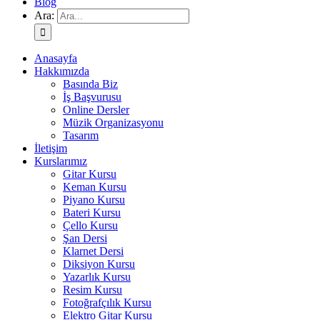
Blog
Ara:
Anasayfa
Hakkımızda
Basında Biz
İş Başvurusu
Online Dersler
Müzik Organizasyonu
Tasarım
İletişim
Kurslarımız
Gitar Kursu
Keman Kursu
Piyano Kursu
Bateri Kursu
Çello Kursu
Şan Dersi
Klarnet Dersi
Diksiyon Kursu
Yazarlık Kursu
Resim Kursu
Fotoğrafçılık Kursu
Elektro Gitar Kursu