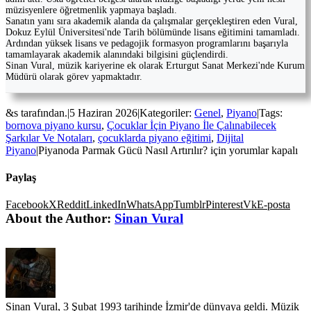
müzisyenlere öğretmenlik yapmaya başladı.
Sanatın yanı sıra akademik alanda da çalışmalar gerçekleştiren eden Vural,
Dokuz Eylül Üniversitesi'nde Tarih bölümünde lisans eğitimini tamamladı.
Ardından yüksek lisans ve pedagojik formasyon programlarını başarıyla
tamamlayarak akademik alanındaki bilgisini güçlendirdi.
Sinan Vural, müzik kariyerine ek olarak Erturgut Sanat Merkezi'nde Kurum
Müdürü olarak görev yapmaktadır.
&s tarafından.
|
5 Haziran 2026
|
Kategoriler:
Genel
,
Piyano
|
Tags:
bornova piyano kursu
,
Çocuklar İçin Piyano İle Çalınabilecek
Şarkılar Ve Notaları
,
çocuklarda piyano eğitimi
,
Dijital
Piyano
|
Piyanoda Parmak Gücü Nasıl Artırılır? için
yorumlar kapalı
Paylaş
Facebook
X
Reddit
LinkedIn
WhatsApp
Tumblr
Pinterest
Vk
E-posta
About the Author:
Sinan Vural
Sinan Vural, 3 Şubat 1993 tarihinde İzmir'de dünyaya geldi. Müzik