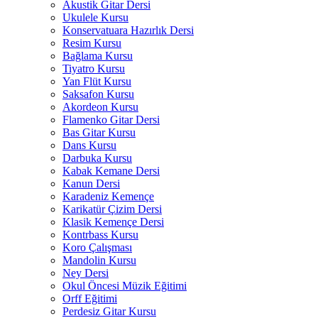
Akustik Gitar Dersi
Ukulele Kursu
Konservatuara Hazırlık Dersi
Resim Kursu
Bağlama Kursu
Tiyatro Kursu
Yan Flüt Kursu
Saksafon Kursu
Akordeon Kursu
Flamenko Gitar Dersi
Bas Gitar Kursu
Dans Kursu
Darbuka Kursu
Kabak Kemane Dersi
Kanun Dersi
Karadeniz Kemençe
Karikatür Çizim Dersi
Klasik Kemençe Dersi
Kontrbass Kursu
Koro Çalışması
Mandolin Kursu
Ney Dersi
Okul Öncesi Müzik Eğitimi
Orff Eğitimi
Perdesiz Gitar Kursu