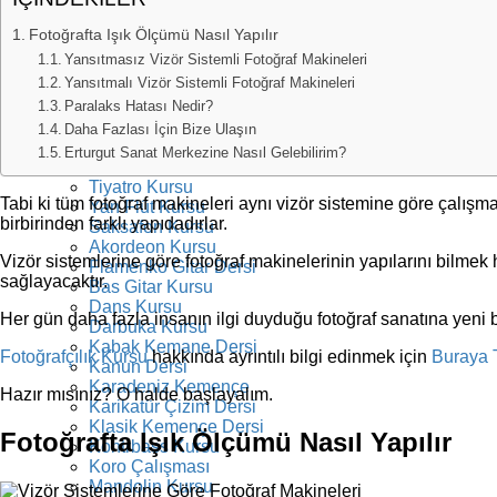
Resim Kursu
Fotoğrafçılık Kursu
Fotoğrafta Işık Ölçümü Nasıl Yapılır
Elektro Gitar Kursu
Yansıtmasız Vizör Sistemli Fotoğraf Makineleri
Klasik Gitar Kursu
Yansıtmalı Vizör Sistemli Fotoğraf Makineleri
Akustik Gitar Dersi
Ukulele Kursu
Paralaks Hatası Nedir?
Konservatuara Hazırlık Dersi
Daha Fazlası İçin Bize Ulaşın
Resim Kursu
Erturgut Sanat Merkezine Nasıl Gelebilirim?
Bağlama Kursu
Tiyatro Kursu
Tabi ki tüm fotoğraf makineleri aynı vizör sistemine göre çalışm
Yan Flüt Kursu
birbirinden farklı yapıdadırlar.
Saksafon Kursu
Akordeon Kursu
Vizör sistemlerine göre fotoğraf makinelerinin yapılarını bilm
Flamenko Gitar Dersi
sağlayacaktır.
Bas Gitar Kursu
Dans Kursu
Her gün daha fazla insanın ilgi duyduğu fotoğraf sanatına yeni b
Darbuka Kursu
Kabak Kemane Dersi
Fotoğrafçılık Kursu
hakkında ayrıntılı bilgi edinmek için
Buraya
Kanun Dersi
Karadeniz Kemençe
Hazır mısınız? O halde başlayalım.
Karikatür Çizim Dersi
Klasik Kemençe Dersi
Fotoğrafta Işık Ölçümü Nasıl Yapılır
Kontrbass Kursu
Koro Çalışması
Mandolin Kursu