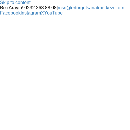
Skip to content
Bizi Arayın! 0232 368 88 08
|
msn@erturgutsanatmerkezi.com
Facebook
Instagram
X
YouTube