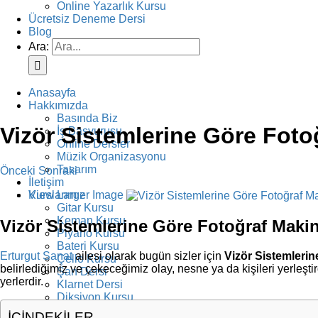
Online Yazarlık Kursu
Ücretsiz Deneme Dersi
Blog
Ara:
Anasayfa
Hakkımızda
Basında Biz
Vizör Sistemlerine Göre Foto
İş Başvurusu
Online Dersler
Müzik Organizasyonu
Tasarım
Önceki
Sonraki
İletişim
Kurslarımız
View Larger Image
Gitar Kursu
Keman Kursu
Vizör Sistemlerine Göre Fotoğraf Makin
Piyano Kursu
Bateri Kursu
Erturgut Sanat
ailesi olarak bugün sizler için
Vizör Sistemlerin
Çello Kursu
belirlediğimiz ve çekeceğimiz olay, nesne ya da kişileri yerleş
Şan Dersi
yerlerdir.
Klarnet Dersi
Diksiyon Kursu
Yazarlık Kursu
İÇİNDEKİLER