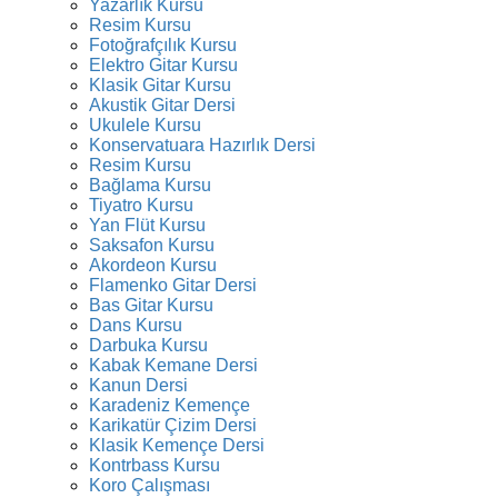
Yazarlık Kursu
Resim Kursu
Fotoğrafçılık Kursu
Elektro Gitar Kursu
Klasik Gitar Kursu
Akustik Gitar Dersi
Ukulele Kursu
Konservatuara Hazırlık Dersi
Resim Kursu
Bağlama Kursu
Tiyatro Kursu
Yan Flüt Kursu
Saksafon Kursu
Akordeon Kursu
Flamenko Gitar Dersi
Bas Gitar Kursu
Dans Kursu
Darbuka Kursu
Kabak Kemane Dersi
Kanun Dersi
Karadeniz Kemençe
Karikatür Çizim Dersi
Klasik Kemençe Dersi
Kontrbass Kursu
Koro Çalışması