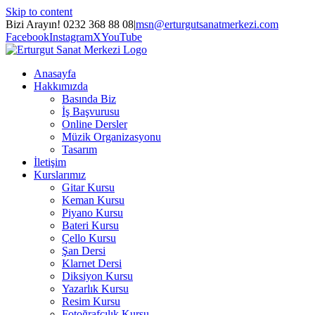
Skip to content
Bizi Arayın! 0232 368 88 08
|
msn@erturgutsanatmerkezi.com
Facebook
Instagram
X
YouTube
Anasayfa
Hakkımızda
Basında Biz
İş Başvurusu
Online Dersler
Müzik Organizasyonu
Tasarım
İletişim
Kurslarımız
Gitar Kursu
Keman Kursu
Piyano Kursu
Bateri Kursu
Çello Kursu
Şan Dersi
Klarnet Dersi
Diksiyon Kursu
Yazarlık Kursu
Resim Kursu
Fotoğrafçılık Kursu