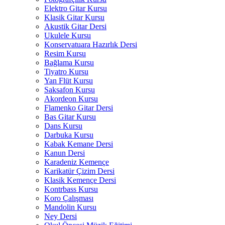
Elektro Gitar Kursu
Klasik Gitar Kursu
Akustik Gitar Dersi
Ukulele Kursu
Konservatuara Hazırlık Dersi
Resim Kursu
Bağlama Kursu
Tiyatro Kursu
Yan Flüt Kursu
Saksafon Kursu
Akordeon Kursu
Flamenko Gitar Dersi
Bas Gitar Kursu
Dans Kursu
Darbuka Kursu
Kabak Kemane Dersi
Kanun Dersi
Karadeniz Kemençe
Karikatür Çizim Dersi
Klasik Kemençe Dersi
Kontrbass Kursu
Koro Çalışması
Mandolin Kursu
Ney Dersi