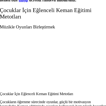
hemen bize
ulaşıp
ücretsiz randevu alabilirsiniz.
Çocuklar İçin Eğlenceli Keman Eğitimi
Metotları
Müzikle Oyunları Birleştirmek
Çocuklar İçin Eğlenceli Keman Eğitimi Metotları
Çocukların öğrenme sürecinde oyunlar, güçlü bir motivasyon