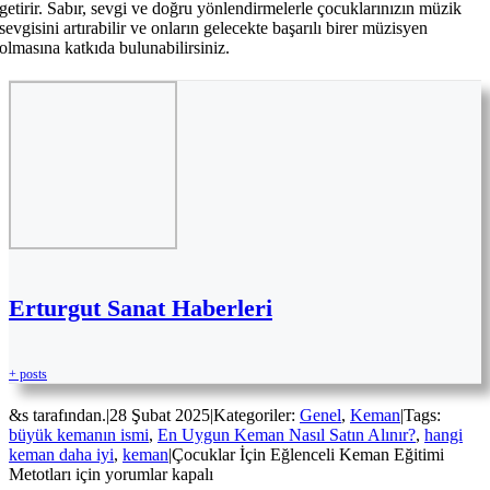
getirir. Sabır, sevgi ve doğru yönlendirmelerle çocuklarınızın müzik
sevgisini artırabilir ve onların gelecekte başarılı birer müzisyen
olmasına katkıda bulunabilirsiniz.
Erturgut Sanat Haberleri
+ posts
&s tarafından.
|
28 Şubat 2025
|
Kategoriler:
Genel
,
Keman
|
Tags:
büyük kemanın ismi
,
En Uygun Keman Nasıl Satın Alınır?
,
hangi
keman daha iyi
,
keman
|
Çocuklar İçin Eğlenceli Keman Eğitimi
Metotları için
yorumlar kapalı