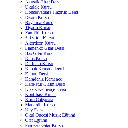
Akustik Gitar Dersi
Ukulele Kursu
Konservatuara Hazırlık Dersi
Resim Kursu
Bağlama Kursu
Tiyatro Kursu
Yan Flüt Kursu
Saksafon Kursu
Akordeon Kursu
Flamenko Gitar Dersi
Bas Gitar Kursu
Dans Kursu
Darbuka Kursu
Kabak Kemane Dersi
Kanun Dersi
Karadeniz Kemençe
Karikatür Çizim Dersi
Klasik Kemençe Dersi
Kontrbass Kursu
Koro Çalışması
Mandolin Kursu
Ney Dersi
Okul Öncesi Müzik Eğitimi
Orff Eğitimi
Perdesiz Gitar Kursu