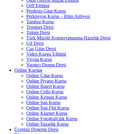
Okul Öncesi Müzik Eğitimi
Orff Eğitimi
Perdesiz Gitar Kursu
Perküsyon Kursu – Ritm Atölyesi
Tambur Kursu
Trompet Dersi
Tulum Dersi
Türk Müziği Konservatuarına Hazırlık Dersi
Ud Dersi
Caz Gitar Dersi
Video Kurgu Eğitimi
Viyola Kursu
Yaratıcı Drama Dersi
Online Kurslar
Online Gitar Kursu
Online Piyano Kursu
Online Bateri Kursu
Online Çello Kursu
Online Keman Kursu
Online Şan Kursu
Online Yan Flüt Kursu
Online Klarnet Kursu
Online Fotoğrafçılık Kursu
Online Yazarlık Kursu
Ücretsiz Deneme Dersi