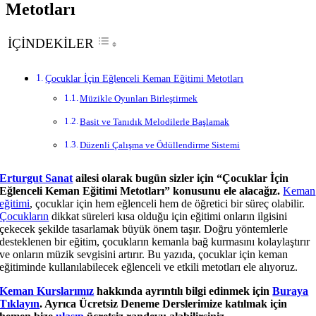
Metotları
İÇİNDEKİLER
Çocuklar İçin Eğlenceli Keman Eğitimi Metotları
Müzikle Oyunları Birleştirmek
Basit ve Tanıdık Melodilerle Başlamak
Düzenli Çalışma ve Ödüllendirme Sistemi
Erturgut Sanat
ailesi olarak bugün sizler için “Çocuklar İçin
Eğlenceli Keman Eğitimi Metotları” konusunu ele alacağız.
Keman
eğitimi
, çocuklar için hem eğlenceli hem de öğretici bir süreç olabilir.
Çocukların
dikkat süreleri kısa olduğu için eğitimi onların ilgisini
çekecek şekilde tasarlamak büyük önem taşır. Doğru yöntemlerle
desteklenen bir eğitim, çocukların kemanla bağ kurmasını kolaylaştırır
ve onların müzik sevgisini artırır. Bu yazıda, çocuklar için keman
eğitiminde kullanılabilecek eğlenceli ve etkili metotları ele alıyoruz.
Keman Kurslarımız
hakkında ayrıntılı bilgi edinmek için
Buraya
Tıklayın
. Ayrıca Ücretsiz Deneme Derslerimize katılmak için