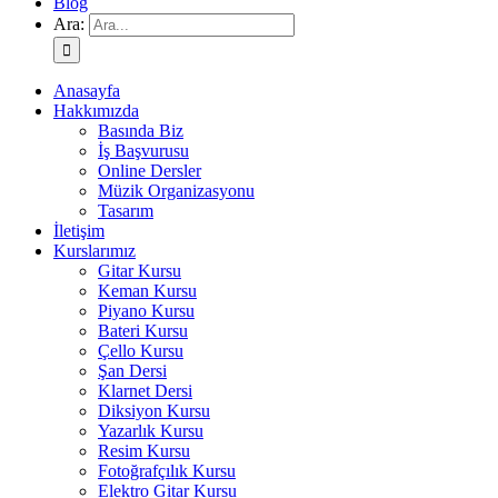
Blog
Ara:
Anasayfa
Hakkımızda
Basında Biz
İş Başvurusu
Online Dersler
Müzik Organizasyonu
Tasarım
İletişim
Kurslarımız
Gitar Kursu
Keman Kursu
Piyano Kursu
Bateri Kursu
Çello Kursu
Şan Dersi
Klarnet Dersi
Diksiyon Kursu
Yazarlık Kursu
Resim Kursu
Fotoğrafçılık Kursu
Elektro Gitar Kursu