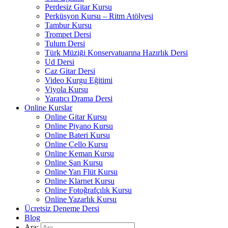
Perdesiz Gitar Kursu
Perküsyon Kursu – Ritm Atölyesi
Tambur Kursu
Trompet Dersi
Tulum Dersi
Türk Müziği Konservatuarına Hazırlık Dersi
Ud Dersi
Caz Gitar Dersi
Video Kurgu Eğitimi
Viyola Kursu
Yaratıcı Drama Dersi
Online Kurslar
Online Gitar Kursu
Online Piyano Kursu
Online Bateri Kursu
Online Çello Kursu
Online Keman Kursu
Online Şan Kursu
Online Yan Flüt Kursu
Online Klarnet Kursu
Online Fotoğrafçılık Kursu
Online Yazarlık Kursu
Ücretsiz Deneme Dersi
Blog
Ara: