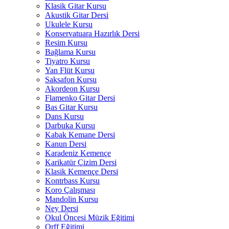
Klasik Gitar Kursu
Akustik Gitar Dersi
Ukulele Kursu
Konservatuara Hazırlık Dersi
Resim Kursu
Bağlama Kursu
Tiyatro Kursu
Yan Flüt Kursu
Saksafon Kursu
Akordeon Kursu
Flamenko Gitar Dersi
Bas Gitar Kursu
Dans Kursu
Darbuka Kursu
Kabak Kemane Dersi
Kanun Dersi
Karadeniz Kemençe
Karikatür Çizim Dersi
Klasik Kemençe Dersi
Kontrbass Kursu
Koro Çalışması
Mandolin Kursu
Ney Dersi
Okul Öncesi Müzik Eğitimi
Orff Eğitimi