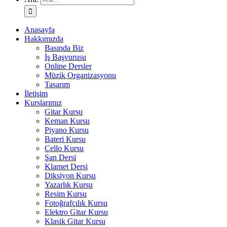
Anasayfa
Hakkımızda
Basında Biz
İş Başvurusu
Online Dersler
Müzik Organizasyonu
Tasarım
İletişim
Kurslarımız
Gitar Kursu
Keman Kursu
Piyano Kursu
Bateri Kursu
Çello Kursu
Şan Dersi
Klarnet Dersi
Diksiyon Kursu
Yazarlık Kursu
Resim Kursu
Fotoğrafçılık Kursu
Elektro Gitar Kursu
Klasik Gitar Kursu