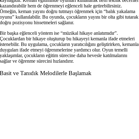
kaynağıdır. Keman eğitiminde oyunları kullanarak hem teknik beceriler
kazandırabilir hem de öğrenmeyi eğlenceli hale getirebilirsiniz.
Örneğin, keman yayını doğru tutmayı öğrenmek için “balık yakalama
oyunu” kullanılabilir. Bu oyunda, çocukların yayını bir olta gibi tutarak
doğru pozisyonu hissetmeleri sağlanır.
Bir başka eğlenceli yöntem ise “müzikal hikaye anlatımıdır”.
Çocuklardan bir hikaye oluşturup bu hikayeyi kemanla ifade etmeleri
istenebilir. Bu uygulama, çocukların yaratıcılığını geliştirirken, kemanla
duyguları ifade etmeyi öğrenmelerine yardımcı olur. Oyun temelli
yaklaşımlar, çocukların eğitim sürecine daha hevesle katılmalarını
sağlar ve öğrenme sürecini hızlandırır.
Basit ve Tanıdık Melodilerle Başlamak