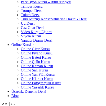
Perküsyon Kursu – Ritm Atölyesi
Tambur Kursu
Trompet Dersi
Tulum Dersi
Türk Müziği Konservatuarına Hazırlık Dersi
Ud Dersi
Caz Gitar Dersi
Video Kurgu Eğitimi
Viyola Kursu
Yaratıcı Drama Dersi
Online Kurslar
Online Gitar Kursu
Online Piyano Kursu
Online Bateri Kursu
Online Çello Kursu
Online Keman Kursu
Online Şan Kursu
Online Yan Flüt Kursu
Online Klarnet Kursu
Online Fotoğrafçılık Kursu
Online Yazarlık Kursu
Ücretsiz Deneme Dersi
Blog
Ara: