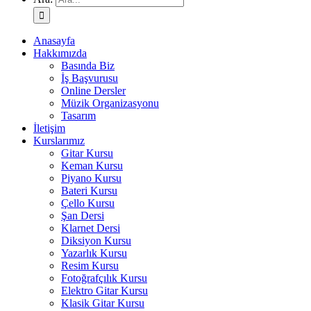
Anasayfa
Hakkımızda
Basında Biz
İş Başvurusu
Online Dersler
Müzik Organizasyonu
Tasarım
İletişim
Kurslarımız
Gitar Kursu
Keman Kursu
Piyano Kursu
Bateri Kursu
Çello Kursu
Şan Dersi
Klarnet Dersi
Diksiyon Kursu
Yazarlık Kursu
Resim Kursu
Fotoğrafçılık Kursu
Elektro Gitar Kursu
Klasik Gitar Kursu