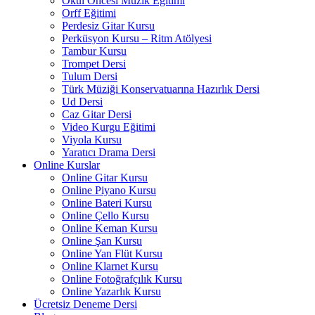
Okul Öncesi Müzik Eğitimi
Orff Eğitimi
Perdesiz Gitar Kursu
Perküsyon Kursu – Ritm Atölyesi
Tambur Kursu
Trompet Dersi
Tulum Dersi
Türk Müziği Konservatuarına Hazırlık Dersi
Ud Dersi
Caz Gitar Dersi
Video Kurgu Eğitimi
Viyola Kursu
Yaratıcı Drama Dersi
Online Kurslar
Online Gitar Kursu
Online Piyano Kursu
Online Bateri Kursu
Online Çello Kursu
Online Keman Kursu
Online Şan Kursu
Online Yan Flüt Kursu
Online Klarnet Kursu
Online Fotoğrafçılık Kursu
Online Yazarlık Kursu
Ücretsiz Deneme Dersi