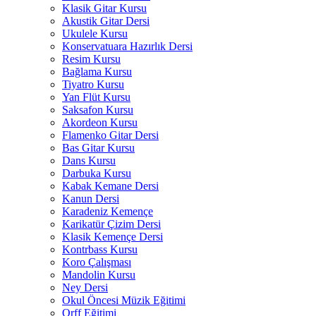
Klasik Gitar Kursu
Akustik Gitar Dersi
Ukulele Kursu
Konservatuara Hazırlık Dersi
Resim Kursu
Bağlama Kursu
Tiyatro Kursu
Yan Flüt Kursu
Saksafon Kursu
Akordeon Kursu
Flamenko Gitar Dersi
Bas Gitar Kursu
Dans Kursu
Darbuka Kursu
Kabak Kemane Dersi
Kanun Dersi
Karadeniz Kemençe
Karikatür Çizim Dersi
Klasik Kemençe Dersi
Kontrbass Kursu
Koro Çalışması
Mandolin Kursu
Ney Dersi
Okul Öncesi Müzik Eğitimi
Orff Eğitimi