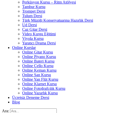
Perküsyon Kursu – Ritm Atölyesi
Tambur Kursu
Trompet Dersi
Tulum Dersi
Türk Müziği Konservatuarına Hazırlık Dersi
Ud Dersi
Caz Gitar Dersi
Video Kurgu Eğitimi
Viyola Kursu
Yaratıcı Drama Dersi
Online Kurslar
Online Gitar Kursu
Online Piyano Kursu
Online Bateri Kursu
Online Çello Kursu
Online Keman Kursu
Online Şan Kursu
Online Yan Flüt Kursu
Online Klarnet Kursu
Online Fotoğrafçılık Kursu
Online Yazarlık Kursu
Ücretsiz Deneme Dersi
Blog
Ara: