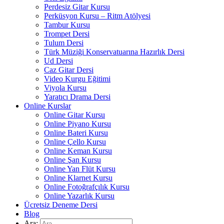
Perdesiz Gitar Kursu
Perküsyon Kursu – Ritm Atölyesi
Tambur Kursu
Trompet Dersi
Tulum Dersi
Türk Müziği Konservatuarına Hazırlık Dersi
Ud Dersi
Caz Gitar Dersi
Video Kurgu Eğitimi
Viyola Kursu
Yaratıcı Drama Dersi
Online Kurslar
Online Gitar Kursu
Online Piyano Kursu
Online Bateri Kursu
Online Çello Kursu
Online Keman Kursu
Online Şan Kursu
Online Yan Flüt Kursu
Online Klarnet Kursu
Online Fotoğrafçılık Kursu
Online Yazarlık Kursu
Ücretsiz Deneme Dersi
Blog
Ara: