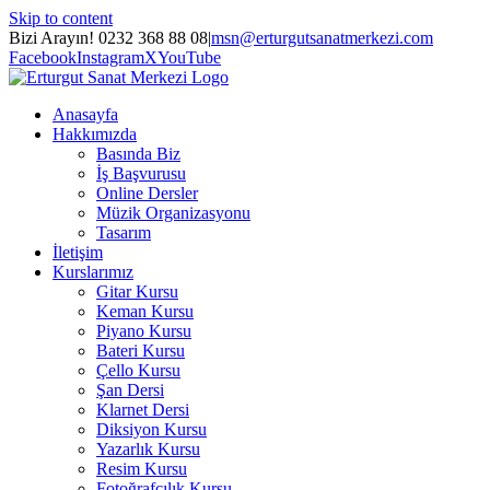
Skip to content
Bizi Arayın! 0232 368 88 08
|
msn@erturgutsanatmerkezi.com
Facebook
Instagram
X
YouTube
Anasayfa
Hakkımızda
Basında Biz
İş Başvurusu
Online Dersler
Müzik Organizasyonu
Tasarım
İletişim
Kurslarımız
Gitar Kursu
Keman Kursu
Piyano Kursu
Bateri Kursu
Çello Kursu
Şan Dersi
Klarnet Dersi
Diksiyon Kursu
Yazarlık Kursu
Resim Kursu
Fotoğrafçılık Kursu