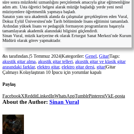
süre sonra müzikteki uzmanlığını perçinlemek amacıyla gitar eğitmenliğine
adım attı. Usta öğretici belgesi alarak müziğe başladığı yerde yeni nesil
müzisyenlere öğretmenlik yapmaya başladı.
Sanatın yanı sıra akademik alanda da çalışmalar gerçekleştiren eden Vural,
Dokuz Eylül Üniversitesi'nde Tarih bölümünde lisans eğitimini tamamladı.
Ardından yüksek lisans ve pedagojik formasyon programlarını başarıyla
tamamlayarak akademik alanındaki bilgisini güçlendirdi.
Sinan Vural, müzik kariyerine ek olarak Erturgut Sanat Merkezi'nde Kurum
Müdürü olarak görev yapmaktadır.
&s tarafından.
|
5 Temmuz 2024
|
Kategoriler:
Genel
,
Gitar
|
Tags:
akustik gitar alma
,
akustik gitar telleri
,
akustik gitar ve klasik gitar
arasındaki farklar
,
elektro gitar
,
elektro gitar dersi
,
gitar
|
Gitar
Çalmayı Kolaylaştıran 10 İpucu için
yorumlar kapalı
Paylaş
Facebook
X
Reddit
LinkedIn
WhatsApp
Tumblr
Pinterest
Vk
E-posta
About the Author:
Sinan Vural