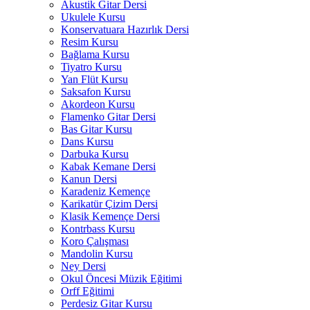
Akustik Gitar Dersi
Ukulele Kursu
Konservatuara Hazırlık Dersi
Resim Kursu
Bağlama Kursu
Tiyatro Kursu
Yan Flüt Kursu
Saksafon Kursu
Akordeon Kursu
Flamenko Gitar Dersi
Bas Gitar Kursu
Dans Kursu
Darbuka Kursu
Kabak Kemane Dersi
Kanun Dersi
Karadeniz Kemençe
Karikatür Çizim Dersi
Klasik Kemençe Dersi
Kontrbass Kursu
Koro Çalışması
Mandolin Kursu
Ney Dersi
Okul Öncesi Müzik Eğitimi
Orff Eğitimi
Perdesiz Gitar Kursu