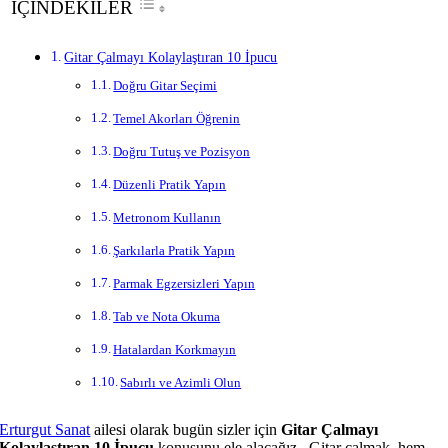
İÇİNDEKİLER
Gitar Çalmayı Kolaylaştıran 10 İpucu
Doğru Gitar Seçimi
Temel Akorları Öğrenin
Doğru Tutuş ve Pozisyon
Düzenli Pratik Yapın
Metronom Kullanın
Şarkılarla Pratik Yapın
Parmak Egzersizleri Yapın
Tab ve Nota Okuma
Hatalardan Korkmayın
Sabırlı ve Azimli Olun
Erturgut Sanat
ailesi olarak bugün sizler için
Gitar Çalmayı
Kolaylaştıran 10 İpucu
konusunu ele alacağız.. Gitar çalmak, hem