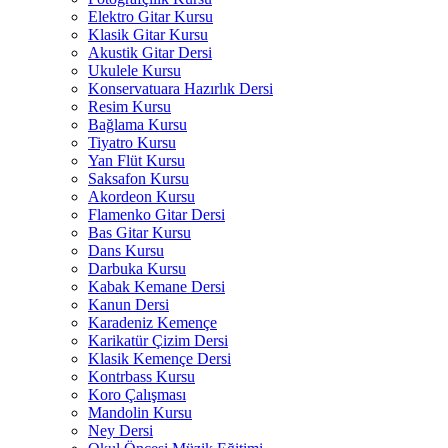
Elektro Gitar Kursu
Klasik Gitar Kursu
Akustik Gitar Dersi
Ukulele Kursu
Konservatuara Hazırlık Dersi
Resim Kursu
Bağlama Kursu
Tiyatro Kursu
Yan Flüt Kursu
Saksafon Kursu
Akordeon Kursu
Flamenko Gitar Dersi
Bas Gitar Kursu
Dans Kursu
Darbuka Kursu
Kabak Kemane Dersi
Kanun Dersi
Karadeniz Kemençe
Karikatür Çizim Dersi
Klasik Kemençe Dersi
Kontrbass Kursu
Koro Çalışması
Mandolin Kursu
Ney Dersi