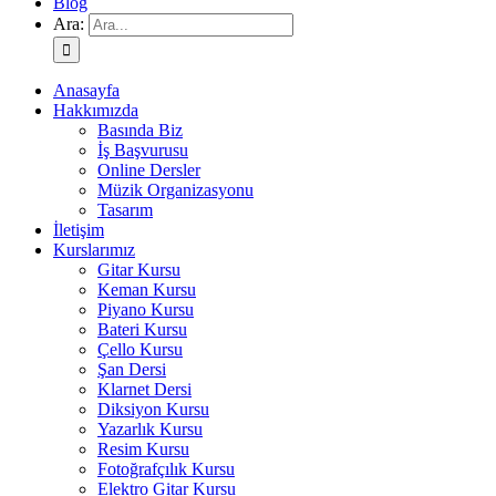
Blog
Ara:
Anasayfa
Hakkımızda
Basında Biz
İş Başvurusu
Online Dersler
Müzik Organizasyonu
Tasarım
İletişim
Kurslarımız
Gitar Kursu
Keman Kursu
Piyano Kursu
Bateri Kursu
Çello Kursu
Şan Dersi
Klarnet Dersi
Diksiyon Kursu
Yazarlık Kursu
Resim Kursu
Fotoğrafçılık Kursu
Elektro Gitar Kursu