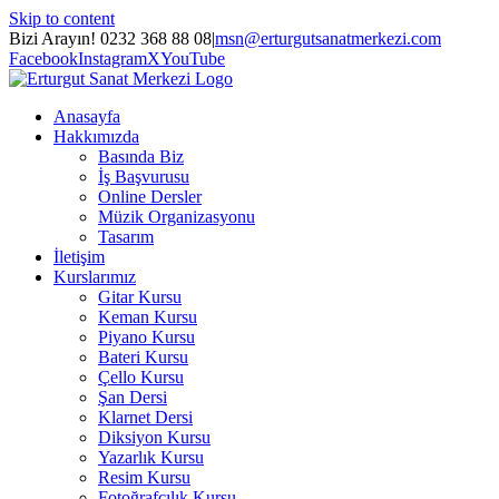
Skip to content
Bizi Arayın! 0232 368 88 08
|
msn@erturgutsanatmerkezi.com
Facebook
Instagram
X
YouTube
Anasayfa
Hakkımızda
Basında Biz
İş Başvurusu
Online Dersler
Müzik Organizasyonu
Tasarım
İletişim
Kurslarımız
Gitar Kursu
Keman Kursu
Piyano Kursu
Bateri Kursu
Çello Kursu
Şan Dersi
Klarnet Dersi
Diksiyon Kursu
Yazarlık Kursu
Resim Kursu
Fotoğrafçılık Kursu