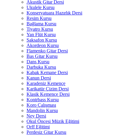
Akustik Gitar Dersi
Ukulele Kursu
Konservatuara Hazırlık Dersi
Resim Kursu
Bağlama Kursu
Tiyatro Kursu
Yan Flüt Kursu
Saksafon Kursu
Akordeon Kursu
Flamenko Gitar Dersi
Bas Gitar Kursu
Dans Kursu
Darbuka Kursu
Kabak Kemane Dersi
Kanun Dersi
Karadeniz Kemençe
Karikatür Çizim Dersi
Klasik Kemençe Dersi
Kontrbass Kursu
Koro Çalışması
Mandolin Kursu
Ney Dersi
Okul Öncesi Müzik Eğitimi
Orff Eğitimi
Perdesiz Gitar Kursu