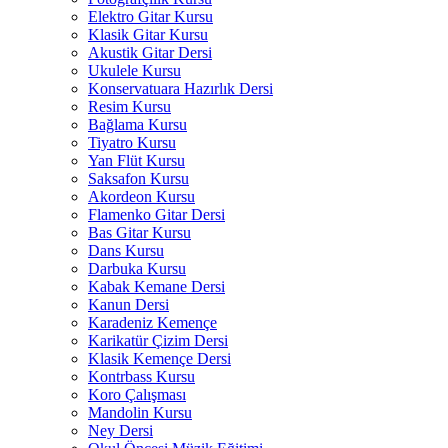
Elektro Gitar Kursu
Klasik Gitar Kursu
Akustik Gitar Dersi
Ukulele Kursu
Konservatuara Hazırlık Dersi
Resim Kursu
Bağlama Kursu
Tiyatro Kursu
Yan Flüt Kursu
Saksafon Kursu
Akordeon Kursu
Flamenko Gitar Dersi
Bas Gitar Kursu
Dans Kursu
Darbuka Kursu
Kabak Kemane Dersi
Kanun Dersi
Karadeniz Kemençe
Karikatür Çizim Dersi
Klasik Kemençe Dersi
Kontrbass Kursu
Koro Çalışması
Mandolin Kursu
Ney Dersi