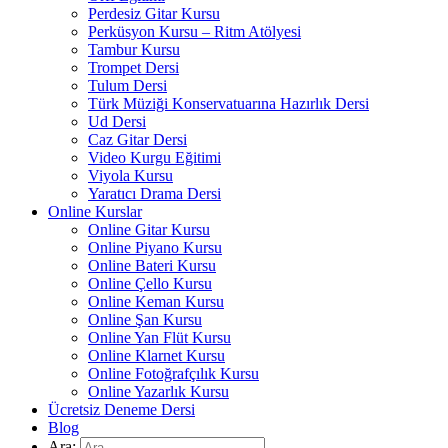
Perdesiz Gitar Kursu
Perküsyon Kursu – Ritm Atölyesi
Tambur Kursu
Trompet Dersi
Tulum Dersi
Türk Müziği Konservatuarına Hazırlık Dersi
Ud Dersi
Caz Gitar Dersi
Video Kurgu Eğitimi
Viyola Kursu
Yaratıcı Drama Dersi
Online Kurslar
Online Gitar Kursu
Online Piyano Kursu
Online Bateri Kursu
Online Çello Kursu
Online Keman Kursu
Online Şan Kursu
Online Yan Flüt Kursu
Online Klarnet Kursu
Online Fotoğrafçılık Kursu
Online Yazarlık Kursu
Ücretsiz Deneme Dersi
Blog
Ara: