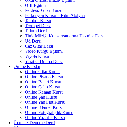
Okul Öncesi Müzik Eğitimi
Orff Eğitimi
Perdesiz Gitar Kursu
Perküsyon Kursu – Ritm Atölyesi
Tambur Kursu
Trompet Dersi
Tulum Dersi
Türk Müziği Konservatuarına Hazırlık Dersi
Ud Dersi
Caz Gitar Dersi
Video Kurgu Eğitimi
Viyola Kursu
Yaratıcı Drama Dersi
Online Kurslar
Online Gitar Kursu
Online Piyano Kursu
Online Bateri Kursu
Online Çello Kursu
Online Keman Kursu
Online Şan Kursu
Online Yan Flüt Kursu
Online Klarnet Kursu
Online Fotoğrafçılık Kursu
Online Yazarlık Kursu
Ücretsiz Deneme Dersi