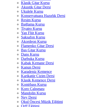
Klasik Gitar Kursu
Akustik Gitar Dersi
Ukulele Kursu
Konservatuara Hazırlık Dersi
Resim Kursu
Bağlama Kursu
Tiyatro Kursu
Yan Flüt Kursu
Saksafon Kursu
Akordeon Kursu
Flamenko Gitar Dersi
Bas Gitar Kursu
Dans Kursu
Darbuka Kursu
Kabak Kemane Dersi
Kanun Dersi
Karadeniz Kemençe
Karikatür Çizim Dersi
Klasik Kemençe Dersi
Kontrbass Kursu
Koro Çalışması
Mandolin Kursu
Ney Dersi
Okul Öncesi Müzik Eğitimi
Orff Eğitimi