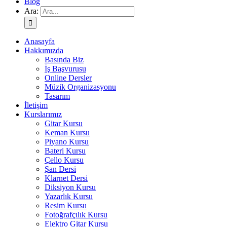
Blog
Ara:
Anasayfa
Hakkımızda
Basında Biz
İş Başvurusu
Online Dersler
Müzik Organizasyonu
Tasarım
İletişim
Kurslarımız
Gitar Kursu
Keman Kursu
Piyano Kursu
Bateri Kursu
Çello Kursu
Şan Dersi
Klarnet Dersi
Diksiyon Kursu
Yazarlık Kursu
Resim Kursu
Fotoğrafçılık Kursu
Elektro Gitar Kursu