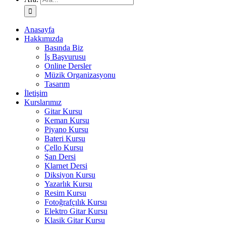
Anasayfa
Hakkımızda
Basında Biz
İş Başvurusu
Online Dersler
Müzik Organizasyonu
Tasarım
İletişim
Kurslarımız
Gitar Kursu
Keman Kursu
Piyano Kursu
Bateri Kursu
Çello Kursu
Şan Dersi
Klarnet Dersi
Diksiyon Kursu
Yazarlık Kursu
Resim Kursu
Fotoğrafçılık Kursu
Elektro Gitar Kursu
Klasik Gitar Kursu