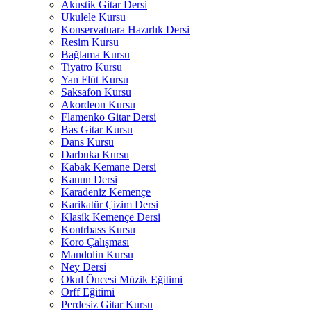
Akustik Gitar Dersi
Ukulele Kursu
Konservatuara Hazırlık Dersi
Resim Kursu
Bağlama Kursu
Tiyatro Kursu
Yan Flüt Kursu
Saksafon Kursu
Akordeon Kursu
Flamenko Gitar Dersi
Bas Gitar Kursu
Dans Kursu
Darbuka Kursu
Kabak Kemane Dersi
Kanun Dersi
Karadeniz Kemençe
Karikatür Çizim Dersi
Klasik Kemençe Dersi
Kontrbass Kursu
Koro Çalışması
Mandolin Kursu
Ney Dersi
Okul Öncesi Müzik Eğitimi
Orff Eğitimi
Perdesiz Gitar Kursu