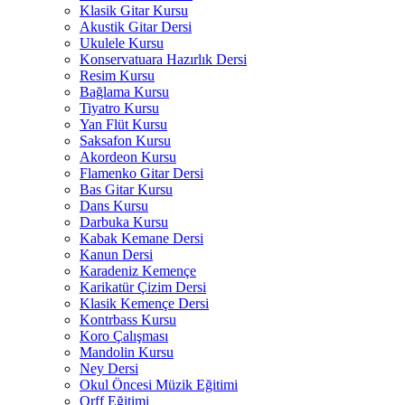
Klasik Gitar Kursu
Akustik Gitar Dersi
Ukulele Kursu
Konservatuara Hazırlık Dersi
Resim Kursu
Bağlama Kursu
Tiyatro Kursu
Yan Flüt Kursu
Saksafon Kursu
Akordeon Kursu
Flamenko Gitar Dersi
Bas Gitar Kursu
Dans Kursu
Darbuka Kursu
Kabak Kemane Dersi
Kanun Dersi
Karadeniz Kemençe
Karikatür Çizim Dersi
Klasik Kemençe Dersi
Kontrbass Kursu
Koro Çalışması
Mandolin Kursu
Ney Dersi
Okul Öncesi Müzik Eğitimi
Orff Eğitimi