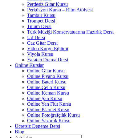
Perdesiz Gitar Kursu
Perküsyon Kursu – Ritm Atölyesi
Tambur Kursu
Trompet Dersi
Tulum Dersi
Türk Müziği Konservatuarına Hazırlık Dersi
Ud Dersi
Caz Gitar Dersi
Video Kurgu Eğitimi
Viyola Kursu
Yaratıcı Drama Dersi
Online Kurslar
Online Gitar Kursu
Online Piyano Kursu
Online Bateri Kursu
Online Çello Kursu
Online Keman Kursu
Online Şan Kursu
Online Yan Flüt Kursu
Online Klarnet Kursu
Online Fotoğrafçılık Kursu
Online Yazarlık Kursu
Ücretsiz Deneme Dersi
Blog
Ara: