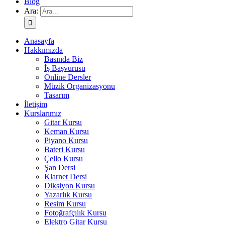
Blog
Ara:
Anasayfa
Hakkımızda
Basında Biz
İş Başvurusu
Online Dersler
Müzik Organizasyonu
Tasarım
İletişim
Kurslarımız
Gitar Kursu
Keman Kursu
Piyano Kursu
Bateri Kursu
Çello Kursu
Şan Dersi
Klarnet Dersi
Diksiyon Kursu
Yazarlık Kursu
Resim Kursu
Fotoğrafçılık Kursu
Elektro Gitar Kursu