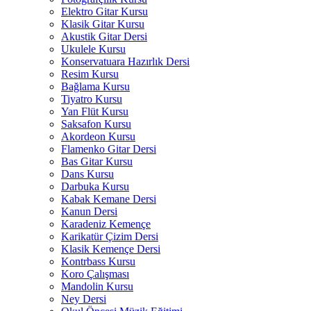
Elektro Gitar Kursu
Klasik Gitar Kursu
Akustik Gitar Dersi
Ukulele Kursu
Konservatuara Hazırlık Dersi
Resim Kursu
Bağlama Kursu
Tiyatro Kursu
Yan Flüt Kursu
Saksafon Kursu
Akordeon Kursu
Flamenko Gitar Dersi
Bas Gitar Kursu
Dans Kursu
Darbuka Kursu
Kabak Kemane Dersi
Kanun Dersi
Karadeniz Kemençe
Karikatür Çizim Dersi
Klasik Kemençe Dersi
Kontrbass Kursu
Koro Çalışması
Mandolin Kursu
Ney Dersi