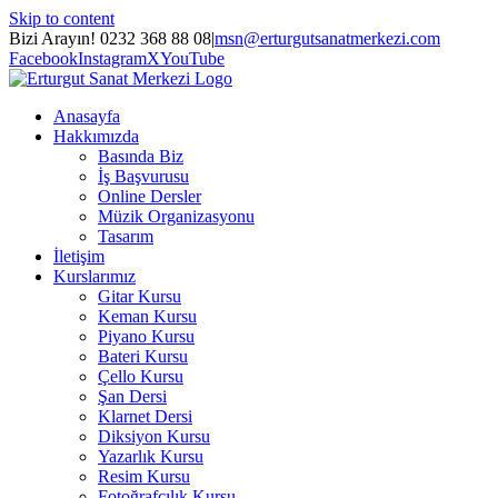
Skip to content
Bizi Arayın! 0232 368 88 08
|
msn@erturgutsanatmerkezi.com
Facebook
Instagram
X
YouTube
Anasayfa
Hakkımızda
Basında Biz
İş Başvurusu
Online Dersler
Müzik Organizasyonu
Tasarım
İletişim
Kurslarımız
Gitar Kursu
Keman Kursu
Piyano Kursu
Bateri Kursu
Çello Kursu
Şan Dersi
Klarnet Dersi
Diksiyon Kursu
Yazarlık Kursu
Resim Kursu
Fotoğrafçılık Kursu