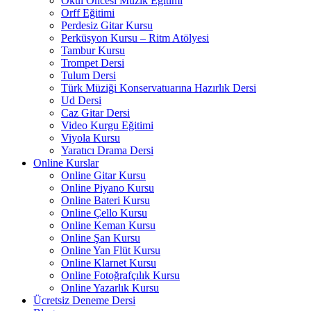
Okul Öncesi Müzik Eğitimi
Orff Eğitimi
Perdesiz Gitar Kursu
Perküsyon Kursu – Ritm Atölyesi
Tambur Kursu
Trompet Dersi
Tulum Dersi
Türk Müziği Konservatuarına Hazırlık Dersi
Ud Dersi
Caz Gitar Dersi
Video Kurgu Eğitimi
Viyola Kursu
Yaratıcı Drama Dersi
Online Kurslar
Online Gitar Kursu
Online Piyano Kursu
Online Bateri Kursu
Online Çello Kursu
Online Keman Kursu
Online Şan Kursu
Online Yan Flüt Kursu
Online Klarnet Kursu
Online Fotoğrafçılık Kursu
Online Yazarlık Kursu
Ücretsiz Deneme Dersi