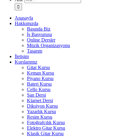
Anasayfa
Hakkımızda
Basında Biz
İş Başvurusu
Online Dersler
Müzik Organizasyonu
Tasarım
İletişim
Kurslarımız
Gitar Kursu
Keman Kursu
Piyano Kursu
Bateri Kursu
Çello Kursu
Şan Dersi
Klarnet Dersi
Diksiyon Kursu
Yazarlık Kursu
Resim Kursu
Fotoğrafçılık Kursu
Elektro Gitar Kursu
Klasik Gitar Kursu