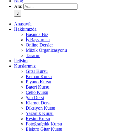
Blog
Ara:
Anasayfa
Hakkımızda
Basında Biz
İş Başvurusu
Online Dersler
Müzik Organizasyonu
Tasarım
İletişim
Kurslarımız
Gitar Kursu
Keman Kursu
Piyano Kursu
Bateri Kursu
Çello Kursu
Şan Dersi
Klarnet Dersi
Diksiyon Kursu
Yazarlık Kursu
Resim Kursu
Fotoğrafçılık Kursu
Elektro Gitar Kursu