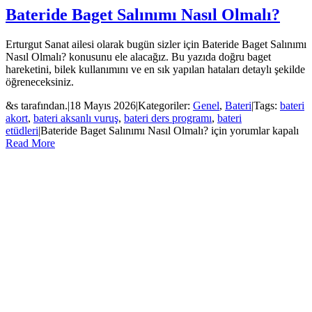
Bateride Baget Salınımı Nasıl Olmalı?
Erturgut Sanat ailesi olarak bugün sizler için Bateride Baget Salınımı
Nasıl Olmalı? konusunu ele alacağız. Bu yazıda doğru baget
hareketini, bilek kullanımını ve en sık yapılan hataları detaylı şekilde
öğreneceksiniz.
&s tarafından.
|
18 Mayıs 2026
|
Kategoriler:
Genel
,
Bateri
|
Tags:
bateri
akort
,
bateri aksanlı vuruş
,
bateri ders programı
,
bateri
etüdleri
|
Bateride Baget Salınımı Nasıl Olmalı? için
yorumlar kapalı
Read More