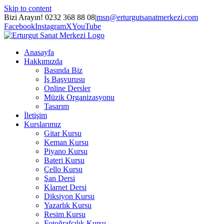
Skip to content
Bizi Arayın! 0232 368 88 08
|
msn@erturgutsanatmerkezi.com
Facebook
Instagram
X
YouTube
Anasayfa
Hakkımızda
Basında Biz
İş Başvurusu
Online Dersler
Müzik Organizasyonu
Tasarım
İletişim
Kurslarımız
Gitar Kursu
Keman Kursu
Piyano Kursu
Bateri Kursu
Çello Kursu
Şan Dersi
Klarnet Dersi
Diksiyon Kursu
Yazarlık Kursu
Resim Kursu
Fotoğrafçılık Kursu