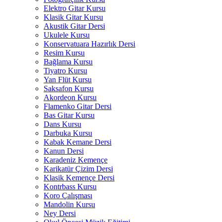
Elektro Gitar Kursu
Klasik Gitar Kursu
Akustik Gitar Dersi
Ukulele Kursu
Konservatuara Hazırlık Dersi
Resim Kursu
Bağlama Kursu
Tiyatro Kursu
Yan Flüt Kursu
Saksafon Kursu
Akordeon Kursu
Flamenko Gitar Dersi
Bas Gitar Kursu
Dans Kursu
Darbuka Kursu
Kabak Kemane Dersi
Kanun Dersi
Karadeniz Kemençe
Karikatür Çizim Dersi
Klasik Kemençe Dersi
Kontrbass Kursu
Koro Çalışması
Mandolin Kursu
Ney Dersi