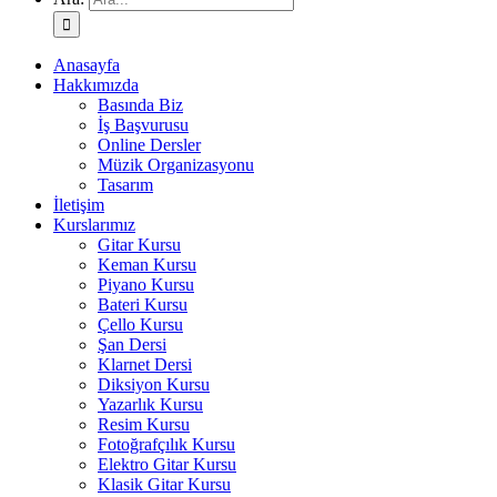
Anasayfa
Hakkımızda
Basında Biz
İş Başvurusu
Online Dersler
Müzik Organizasyonu
Tasarım
İletişim
Kurslarımız
Gitar Kursu
Keman Kursu
Piyano Kursu
Bateri Kursu
Çello Kursu
Şan Dersi
Klarnet Dersi
Diksiyon Kursu
Yazarlık Kursu
Resim Kursu
Fotoğrafçılık Kursu
Elektro Gitar Kursu
Klasik Gitar Kursu