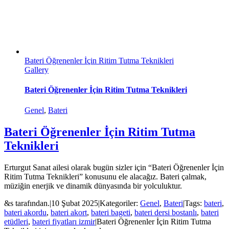
Bateri Öğrenenler İçin Ritim Tutma Teknikleri
Gallery
Bateri Öğrenenler İçin Ritim Tutma Teknikleri
Genel
,
Bateri
Bateri Öğrenenler İçin Ritim Tutma
Teknikleri
Erturgut Sanat ailesi olarak bugün sizler için “Bateri Öğrenenler İçin
Ritim Tutma Teknikleri” konusunu ele alacağız. Bateri çalmak,
müziğin enerjik ve dinamik dünyasında bir yolculuktur.
&s tarafından.
|
10 Şubat 2025
|
Kategoriler:
Genel
,
Bateri
|
Tags:
bateri
,
bateri akordu
,
bateri akort
,
bateri bageti
,
bateri dersi bostanlı
,
bateri
etüdleri
,
bateri fiyatları izmir
|
Bateri Öğrenenler İçin Ritim Tutma