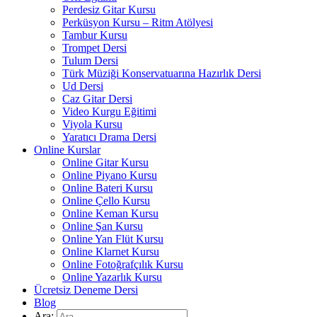
Perdesiz Gitar Kursu
Perküsyon Kursu – Ritm Atölyesi
Tambur Kursu
Trompet Dersi
Tulum Dersi
Türk Müziği Konservatuarına Hazırlık Dersi
Ud Dersi
Caz Gitar Dersi
Video Kurgu Eğitimi
Viyola Kursu
Yaratıcı Drama Dersi
Online Kurslar
Online Gitar Kursu
Online Piyano Kursu
Online Bateri Kursu
Online Çello Kursu
Online Keman Kursu
Online Şan Kursu
Online Yan Flüt Kursu
Online Klarnet Kursu
Online Fotoğrafçılık Kursu
Online Yazarlık Kursu
Ücretsiz Deneme Dersi
Blog
Ara: