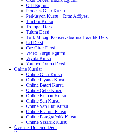
Okul Öncesi Müzik Eğitimi
Orff Eğitimi
Perdesiz Gitar Kursu
Perküsyon Kursu – Ritm Atölyesi
Tambur Kursu
Trompet Dersi
Tulum Dersi
Türk Müziği Konservatuarına Hazırlık Dersi
Ud Dersi
Caz Gitar Dersi
Video Kurgu Eğitimi
Viyola Kursu
Yaratıcı Drama Dersi
Online Kurslar
Online Gitar Kursu
Online Piyano Kursu
Online Bateri Kursu
Online Çello Kursu
Online Keman Kursu
Online Şan Kursu
Online Yan Flüt Kursu
Online Klarnet Kursu
Online Fotoğrafçılık Kursu
Online Yazarlık Kursu
Ücretsiz Deneme Dersi