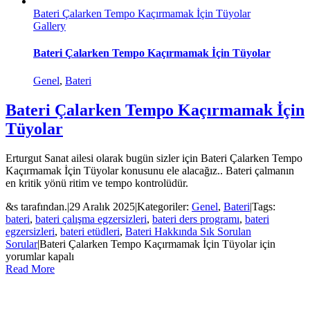
Bateri Çalarken Tempo Kaçırmamak İçin Tüyolar
Gallery
Bateri Çalarken Tempo Kaçırmamak İçin Tüyolar
Genel
,
Bateri
Bateri Çalarken Tempo Kaçırmamak İçin
Tüyolar
Erturgut Sanat ailesi olarak bugün sizler için Bateri Çalarken Tempo
Kaçırmamak İçin Tüyolar konusunu ele alacağız.. Bateri çalmanın
en kritik yönü ritim ve tempo kontrolüdür.
&s tarafından.
|
29 Aralık 2025
|
Kategoriler:
Genel
,
Bateri
|
Tags:
bateri
,
bateri çalışma egzersizleri
,
bateri ders programı
,
bateri
egzersizleri
,
bateri etüdleri
,
Bateri Hakkında Sık Sorulan
Sorular
|
Bateri Çalarken Tempo Kaçırmamak İçin Tüyolar için
yorumlar kapalı
Read More