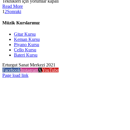
Teknikleri için
yorumlar kapalı
Read More
1
2
Sonraki
Müzik Kurslarımız
Gitar Kursu
Keman Kursu
Piyano Kursu
Çello Kursu
Bateri Kursu
Erturgut Sanat Merkezi 2021
Facebook
Instagram
X
YouTube
Page load link