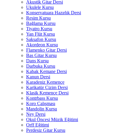
Akustik Gitar Dersi
Ukulele Kursu
Konservatuara Hazırlık Dersi
Resim Kursu
Bağlama Kursu
Tiyatro Kursu
Yan Flüt Kursu
Saksafon Kursu
Akordeon Kursu
Flamenko Gitar Dersi
Bas Gitar Kursu
Dans Kursu
Darbuka Kursu
Kabak Kemane Dersi
Kanun Dersi
Karadeniz Kemençe
Karikatür Çizim Dersi
Klasik Kemençe Dersi
Kontrbass Kursu
Koro Çalışması
Mandolin Kursu
Ney Dersi
Okul Öncesi Müzik Eğitimi
Orff Eğitimi
Perdesiz Gitar Kursu