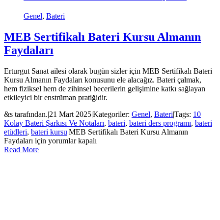
Genel
,
Bateri
MEB Sertifikalı Bateri Kursu Almanın
Faydaları
Erturgut Sanat ailesi olarak bugün sizler için MEB Sertifikalı Bateri
Kursu Almanın Faydaları konusunu ele alacağız. Bateri çalmak,
hem fiziksel hem de zihinsel becerilerin gelişimine katkı sağlayan
etkileyici bir enstrüman pratiğidir.
&s tarafından.
|
21 Mart 2025
|
Kategoriler:
Genel
,
Bateri
|
Tags:
10
Kolay Bateri Şarkısı Ve Notaları
,
bateri
,
bateri ders programı
,
bateri
etüdleri
,
bateri kursu
|
MEB Sertifikalı Bateri Kursu Almanın
Faydaları için
yorumlar kapalı
Read More