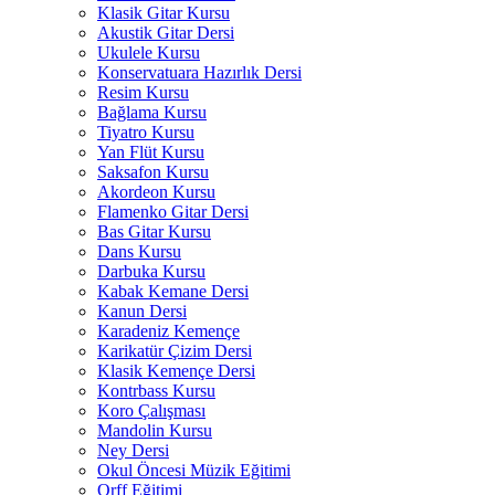
Klasik Gitar Kursu
Akustik Gitar Dersi
Ukulele Kursu
Konservatuara Hazırlık Dersi
Resim Kursu
Bağlama Kursu
Tiyatro Kursu
Yan Flüt Kursu
Saksafon Kursu
Akordeon Kursu
Flamenko Gitar Dersi
Bas Gitar Kursu
Dans Kursu
Darbuka Kursu
Kabak Kemane Dersi
Kanun Dersi
Karadeniz Kemençe
Karikatür Çizim Dersi
Klasik Kemençe Dersi
Kontrbass Kursu
Koro Çalışması
Mandolin Kursu
Ney Dersi
Okul Öncesi Müzik Eğitimi
Orff Eğitimi