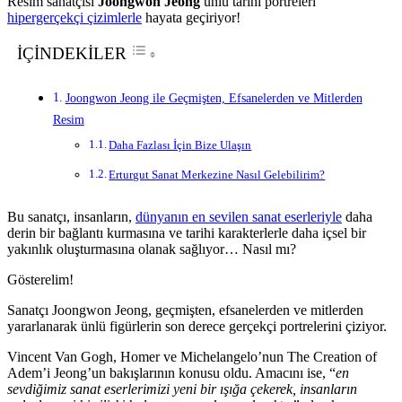
Resim sanatçısı
Joongwon Jeong
ünlü tarihi portreleri
hipergerçekçi çizimlerle
hayata geçiriyor!
İÇİNDEKİLER
Joongwon Jeong ile Geçmişten, Efsanelerden ve Mitlerden
Resim
Daha Fazlası İçin Bize Ulaşın
Erturgut Sanat Merkezine Nasıl Gelebilirim?
Bu sanatçı, insanların,
dünyanın en sevilen sanat eserleriyle
daha
derin bir bağlantı kurmasına ve tarihi karakterlerle daha içsel bir
yakınlık oluşturmasına olanak sağlıyor… Nasıl mı?
Gösterelim!
Sanatçı Joongwon Jeong, geçmişten, efsanelerden ve mitlerden
yararlanarak ünlü figürlerin son derece gerçekçi portrelerini çiziyor.
Vincent Van Gogh, Homer ve Michelangelo’nun The Creation of
Adem’i Jeong’un bakışlarının konusu oldu. Amacını ise, “
en
sevdiğimiz sanat eserlerimizi yeni bir ışığa çekerek, insanların