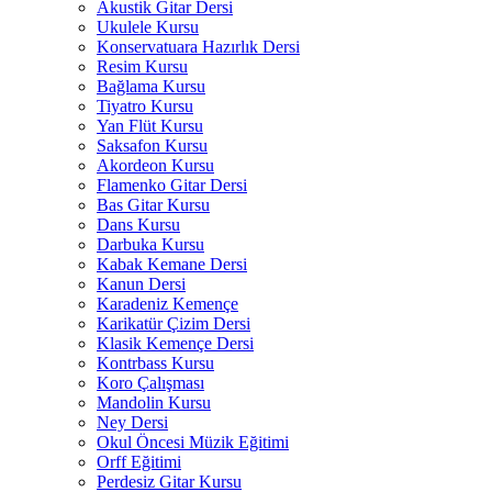
Akustik Gitar Dersi
Ukulele Kursu
Konservatuara Hazırlık Dersi
Resim Kursu
Bağlama Kursu
Tiyatro Kursu
Yan Flüt Kursu
Saksafon Kursu
Akordeon Kursu
Flamenko Gitar Dersi
Bas Gitar Kursu
Dans Kursu
Darbuka Kursu
Kabak Kemane Dersi
Kanun Dersi
Karadeniz Kemençe
Karikatür Çizim Dersi
Klasik Kemençe Dersi
Kontrbass Kursu
Koro Çalışması
Mandolin Kursu
Ney Dersi
Okul Öncesi Müzik Eğitimi
Orff Eğitimi
Perdesiz Gitar Kursu