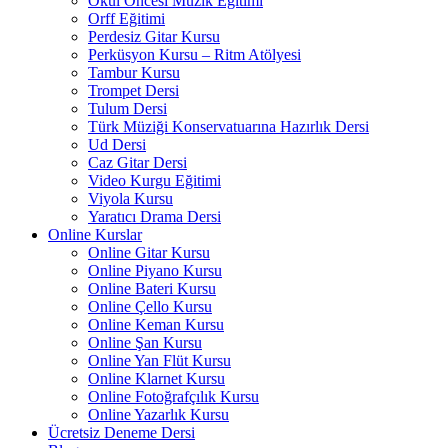
Okul Öncesi Müzik Eğitimi
Orff Eğitimi
Perdesiz Gitar Kursu
Perküsyon Kursu – Ritm Atölyesi
Tambur Kursu
Trompet Dersi
Tulum Dersi
Türk Müziği Konservatuarına Hazırlık Dersi
Ud Dersi
Caz Gitar Dersi
Video Kurgu Eğitimi
Viyola Kursu
Yaratıcı Drama Dersi
Online Kurslar
Online Gitar Kursu
Online Piyano Kursu
Online Bateri Kursu
Online Çello Kursu
Online Keman Kursu
Online Şan Kursu
Online Yan Flüt Kursu
Online Klarnet Kursu
Online Fotoğrafçılık Kursu
Online Yazarlık Kursu
Ücretsiz Deneme Dersi