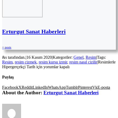
Erturgut Sanat Haberleri
+ posts
&s tarafından.
|
16 Kasım 2020
|
Kategoriler:
Genel
,
Resim
|
Tags:
Resim
,
resim çizmek
,
resim kursu izmir
,
resim nasıl çizilir
|
Resimlerle
Hipergerçekçi Tarih için
yorumlar kapalı
Paylaş
Facebook
X
Reddit
LinkedIn
WhatsApp
Tumblr
Pinterest
Vk
E-posta
About the Author:
Erturgut Sanat Haberleri