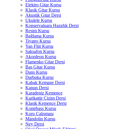
Elektro Gitar Kursu
Klasik Gitar Kursu
Akustik Gitar Dersi
Ukulele Kursu
Konservatuara Hazırlık Dersi
Resim Kursu
Bağlama Kursu
Tiyatro Kursu
Yan Flüt Kursu
Saksafon Kursu
Akordeon Kursu
Flamenko Gitar Dersi
Bas Gitar Kursu
Dans Kursu
Darbuka Kursu
Kabak Kemane Dersi
Kanun Dersi
Karadeniz Kemençe
Karikatür Çizim Dersi
Klasik Kemençe Dersi
Kontrbass Kursu
Koro Çalışması
Mandolin Kursu
Ney Dersi