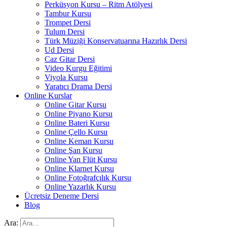
Perküsyon Kursu – Ritm Atölyesi
Tambur Kursu
Trompet Dersi
Tulum Dersi
Türk Müziği Konservatuarına Hazırlık Dersi
Ud Dersi
Caz Gitar Dersi
Video Kurgu Eğitimi
Viyola Kursu
Yaratıcı Drama Dersi
Online Kurslar
Online Gitar Kursu
Online Piyano Kursu
Online Bateri Kursu
Online Çello Kursu
Online Keman Kursu
Online Şan Kursu
Online Yan Flüt Kursu
Online Klarnet Kursu
Online Fotoğrafçılık Kursu
Online Yazarlık Kursu
Ücretsiz Deneme Dersi
Blog
Ara: