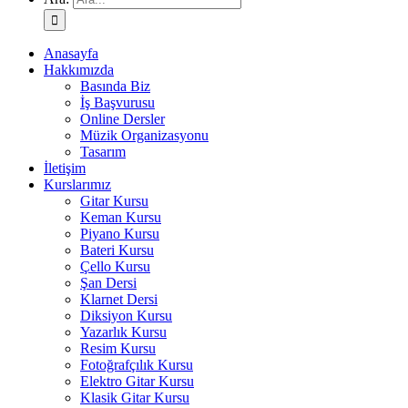
Anasayfa
Hakkımızda
Basında Biz
İş Başvurusu
Online Dersler
Müzik Organizasyonu
Tasarım
İletişim
Kurslarımız
Gitar Kursu
Keman Kursu
Piyano Kursu
Bateri Kursu
Çello Kursu
Şan Dersi
Klarnet Dersi
Diksiyon Kursu
Yazarlık Kursu
Resim Kursu
Fotoğrafçılık Kursu
Elektro Gitar Kursu
Klasik Gitar Kursu