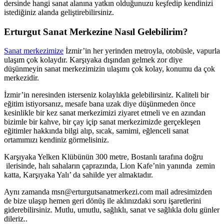
dersinde hangi sanat alanına yatkın olduğunuzu keşfedip kendinizi
istediğiniz alanda geliştirebilirsiniz.
Erturgut Sanat Merkezine Nasıl Gelebilirim?
Sanat merkezimize
İzmir’in her yerinden metroyla, otobüsle, vapurla
ulaşım çok kolaydır. Karşıyaka dışından gelmek zor diye
düşünmeyin sanat merkezimizin ulaşımı çok kolay, konumu da çok
merkezidir.
İzmir’in neresinden isterseniz kolaylıkla gelebilirsiniz. Kaliteli bir
eğitim istiyorsanız, mesafe bana uzak diye düşünmeden önce
kesinlikle bir kez sanat merkezimizi ziyaret etmeli ve en azından
bizimle bir kahve, bir çay içip sanat merkezimizde gerçekleşen
eğitimler hakkında bilgi alıp, sıcak, samimi, eğlenceli sanat
ortamımızı kendiniz görmelisiniz.
Karşıyaka Yelken Klübünün 300 metre, Bostanlı tarafına doğru
ilerisinde, halı sahaların çaprazında, Lion Kafe’nin yanında zemin
katta, Karşıyaka Yalı’ da sahilde yer almaktadır.
Aynı zamanda msn@erturgutsanatmerkezi.com mail adresimizden
de bize ulaşıp hemen geri dönüş ile aklınızdaki soru işaretlerini
giderebilirsiniz. Mutlu, umutlu, sağlıklı, sanat ve sağlıkla dolu günler
dileriz..