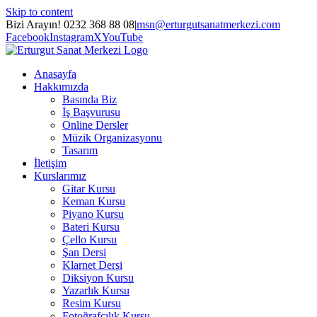
Skip to content
Bizi Arayın! 0232 368 88 08
|
msn@erturgutsanatmerkezi.com
Facebook
Instagram
X
YouTube
Anasayfa
Hakkımızda
Basında Biz
İş Başvurusu
Online Dersler
Müzik Organizasyonu
Tasarım
İletişim
Kurslarımız
Gitar Kursu
Keman Kursu
Piyano Kursu
Bateri Kursu
Çello Kursu
Şan Dersi
Klarnet Dersi
Diksiyon Kursu
Yazarlık Kursu
Resim Kursu
Fotoğrafçılık Kursu