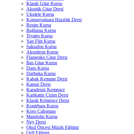
Klasik Gitar Kursu
Akustik Gitar Dersi
Ukulele Kursu
Konservatuara Hazırlık Dersi
Resim Kursu
Bağlama Kursu
Tiyatro Kursu
Yan Flüt Kursu
Saksafon Kursu
Akordeon Kursu
Flamenko Gitar Dersi
Bas Gitar Kursu
Dans Kursu
Darbuka Kursu
Kabak Kemane Dersi
Kanun Dersi
Karadeniz Kemençe
Karikatür Çizim Dersi
Klasik Kemençe Dersi
Kontrbass Kursu
Koro Çalışması
Mandolin Kursu
Ney Dersi
Okul Öncesi Müzik Eğitimi
Orff Eğitimi