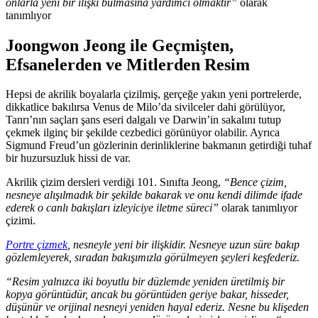
onlarla yeni bir ilişki bulmasına yardımcı olmaktır”
olarak
tanımlıyor
Joongwon Jeong ile Geçmişten,
Efsanelerden ve Mitlerden Resim
Hepsi de akrilik boyalarla çizilmiş, gerçeğe yakın yeni portrelerde,
dikkatlice bakılırsa Venus de Milo’da sivilceler dahi görülüyor,
Tanrı’nın saçları şans eseri dalgalı ve Darwin’in sakalını tutup
çekmek ilginç bir şekilde cezbedici görünüyor olabilir. Ayrıca
Sigmund Freud’un gözlerinin derinliklerine bakmanın getirdiği tuhaf
bir huzursuzluk hissi de var.
Akrilik çizim dersleri verdiği 101. Sınıfta Jeong,
“Bence çizim,
nesneye alışılmadık bir şekilde bakarak ve onu kendi dilimde ifade
ederek o canlı bakışları izleyiciye iletme süreci”
olarak tanımlıyor
çizimi.
Portre çizmek
, nesneyle yeni bir ilişkidir. Nesneye uzun süre bakıp
gözlemleyerek, sıradan bakışımızla görülmeyen şeyleri keşfederiz.
“Resim yalnızca iki boyutlu bir düzlemde yeniden üretilmiş bir
kopya görüntüdür, ancak bu görüntüden geriye bakar, hisseder,
düşünür ve orijinal nesneyi yeniden hayal ederiz. Nesne bu klişeden