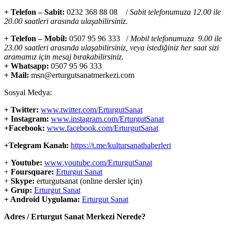
+ Telefon – Sabit:
0232 368 88 08 /
Sabit telefonumuza 12.00 ile
20.00 saatleri arasında ulaşabilirsiniz.
+ Telefon – Mobil:
0507 95 96 333 /
Mobil telefonumuza 9.00 ile
23.00 saatleri arasında ulaşabilirsiniz, veya istediğiniz her saat sizi
aramamız için mesaj bırakabilirsiniz.
+ Whatsapp:
0507 95 96 333
+ Mail:
msn@erturgutsanatmerkezi.com
Sosyal Medya:
+ Twitter:
www.twitter.com/ErturgutSanat
+ Instagram:
www.instagram.com/ErturgutSanat
+Facebook:
www.facebook.com/ErturgutSanat
+Telegram Kanalı:
https://t.me/kultursanathaberleri
+
Youtube:
www.youtube.com/ErturgutSanat
+
Foursquare:
Erturgut Sanat
+
Skype:
erturgutsanat (online dersler için)
+ Grup:
Erturgut Sanat
+ Android Uygulama:
Erturgut Sanat
Adres / Erturgut Sanat Merkezi Nerede?