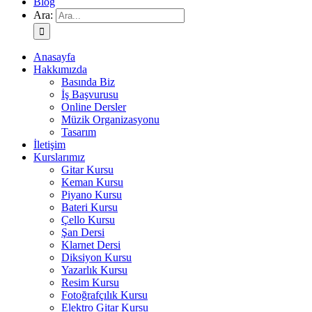
Blog
Ara:
Anasayfa
Hakkımızda
Basında Biz
İş Başvurusu
Online Dersler
Müzik Organizasyonu
Tasarım
İletişim
Kurslarımız
Gitar Kursu
Keman Kursu
Piyano Kursu
Bateri Kursu
Çello Kursu
Şan Dersi
Klarnet Dersi
Diksiyon Kursu
Yazarlık Kursu
Resim Kursu
Fotoğrafçılık Kursu
Elektro Gitar Kursu