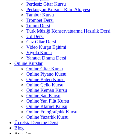
Perdesiz Gitar Kursu
Perküsyon Kursu – Ritm Atölyesi
Tambur Kursu
Trompet Dersi
Tulum Dersi
Türk Müziği Konservatuarına Hazırlık Dersi
Ud Dersi
Caz Gitar Dersi
Video Kurgu Eğitimi
Viyola Kursu
Yaratıcı Drama Dersi
Online Kurslar
Online Gitar Kursu
Online Piyano Kursu
Online Bateri Kursu
Online Çello Kursu
Online Keman Kursu
Online Şan Kursu
Online Yan Flüt Kursu
Online Klarnet Kursu
Online Fotoğrafçılık Kursu
Online Yazarlık Kursu
Ücretsiz Deneme Dersi
Blog
Ara: