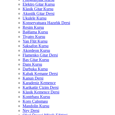
Elektro Gitar Kursu
Klasik Gitar Kursu
Akustik Gitar Dersi
Ukulele Kursu
Konservatuara Hazırlık Dersi
Resim Kursu
Bağlama Kursu
Tiyatro Kursu
Yan Flüt Kursu
Saksafon Kursu
Akordeon Kursu
Flamenko Gitar Dersi
Bas Gitar Kursu
Dans Kursu
Darbuka Kursu
Kabak Kemane Dersi
Kanun Dersi
Karadeniz Kemençe
Karikatür Çizim Dersi
Klasik Kemençe Dersi
Kontrbass Kursu
Koro Çalışması
Mandolin Kursu
Ney Dersi