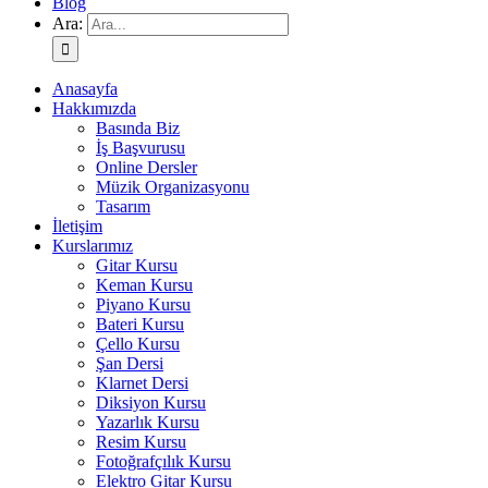
Blog
Ara:
Anasayfa
Hakkımızda
Basında Biz
İş Başvurusu
Online Dersler
Müzik Organizasyonu
Tasarım
İletişim
Kurslarımız
Gitar Kursu
Keman Kursu
Piyano Kursu
Bateri Kursu
Çello Kursu
Şan Dersi
Klarnet Dersi
Diksiyon Kursu
Yazarlık Kursu
Resim Kursu
Fotoğrafçılık Kursu
Elektro Gitar Kursu