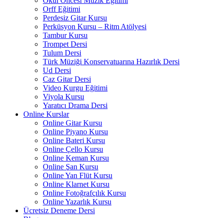
Okul Öncesi Müzik Eğitimi
Orff Eğitimi
Perdesiz Gitar Kursu
Perküsyon Kursu – Ritm Atölyesi
Tambur Kursu
Trompet Dersi
Tulum Dersi
Türk Müziği Konservatuarına Hazırlık Dersi
Ud Dersi
Caz Gitar Dersi
Video Kurgu Eğitimi
Viyola Kursu
Yaratıcı Drama Dersi
Online Kurslar
Online Gitar Kursu
Online Piyano Kursu
Online Bateri Kursu
Online Çello Kursu
Online Keman Kursu
Online Şan Kursu
Online Yan Flüt Kursu
Online Klarnet Kursu
Online Fotoğrafçılık Kursu
Online Yazarlık Kursu
Ücretsiz Deneme Dersi