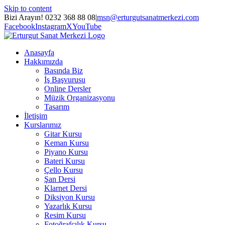
Skip to content
Bizi Arayın! 0232 368 88 08
|
msn@erturgutsanatmerkezi.com
Facebook
Instagram
X
YouTube
Anasayfa
Hakkımızda
Basında Biz
İş Başvurusu
Online Dersler
Müzik Organizasyonu
Tasarım
İletişim
Kurslarımız
Gitar Kursu
Keman Kursu
Piyano Kursu
Bateri Kursu
Çello Kursu
Şan Dersi
Klarnet Dersi
Diksiyon Kursu
Yazarlık Kursu
Resim Kursu
Fotoğrafçılık Kursu