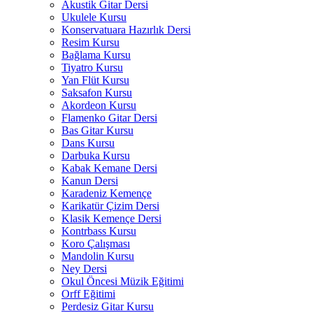
Akustik Gitar Dersi
Ukulele Kursu
Konservatuara Hazırlık Dersi
Resim Kursu
Bağlama Kursu
Tiyatro Kursu
Yan Flüt Kursu
Saksafon Kursu
Akordeon Kursu
Flamenko Gitar Dersi
Bas Gitar Kursu
Dans Kursu
Darbuka Kursu
Kabak Kemane Dersi
Kanun Dersi
Karadeniz Kemençe
Karikatür Çizim Dersi
Klasik Kemençe Dersi
Kontrbass Kursu
Koro Çalışması
Mandolin Kursu
Ney Dersi
Okul Öncesi Müzik Eğitimi
Orff Eğitimi
Perdesiz Gitar Kursu