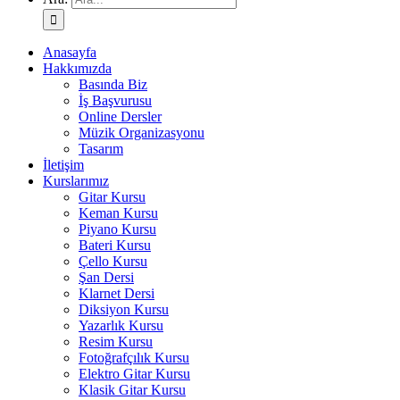
Anasayfa
Hakkımızda
Basında Biz
İş Başvurusu
Online Dersler
Müzik Organizasyonu
Tasarım
İletişim
Kurslarımız
Gitar Kursu
Keman Kursu
Piyano Kursu
Bateri Kursu
Çello Kursu
Şan Dersi
Klarnet Dersi
Diksiyon Kursu
Yazarlık Kursu
Resim Kursu
Fotoğrafçılık Kursu
Elektro Gitar Kursu
Klasik Gitar Kursu