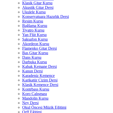
Klasik Gitar Kursu
Akustik Gitar Dersi
Ukulele Kursu
Konservatuara Hazırlık Dersi
Resim Kursu
Bağlama Kursu
Tiyatro Kursu
Yan Flüt Kursu
Saksafon Kursu
Akordeon Kursu
Flamenko Gitar Dersi
Bas Gitar Kursu
Dans Kursu
Darbuka Kursu
Kabak Kemane Dersi
Kanun Dersi
Karadeniz Kemençe
Karikatür Çizim Dersi
Klasik Kemençe Dersi
Kontrbass Kursu
Koro Çalışması
Mandolin Kursu
Ney Dersi
Okul Öncesi Müzik Eğitimi
Orff Eğitimi