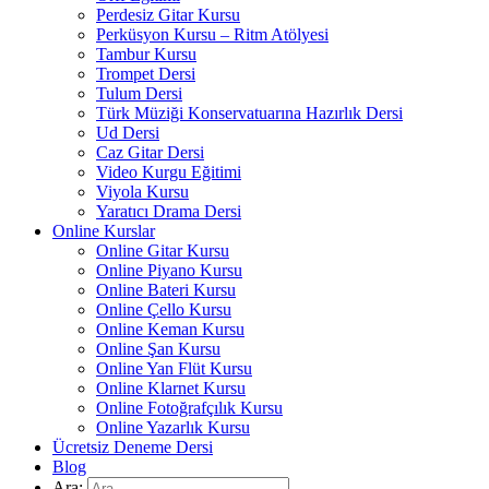
Perdesiz Gitar Kursu
Perküsyon Kursu – Ritm Atölyesi
Tambur Kursu
Trompet Dersi
Tulum Dersi
Türk Müziği Konservatuarına Hazırlık Dersi
Ud Dersi
Caz Gitar Dersi
Video Kurgu Eğitimi
Viyola Kursu
Yaratıcı Drama Dersi
Online Kurslar
Online Gitar Kursu
Online Piyano Kursu
Online Bateri Kursu
Online Çello Kursu
Online Keman Kursu
Online Şan Kursu
Online Yan Flüt Kursu
Online Klarnet Kursu
Online Fotoğrafçılık Kursu
Online Yazarlık Kursu
Ücretsiz Deneme Dersi
Blog
Ara: