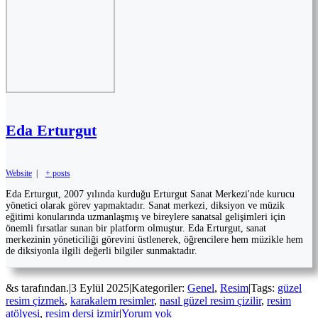
Eda Erturgut
Website
|
+ posts
Eda Erturgut, 2007 yılında kurduğu Erturgut Sanat Merkezi'nde kurucu
yönetici olarak görev yapmaktadır. Sanat merkezi, diksiyon ve müzik
eğitimi konularında uzmanlaşmış ve bireylere sanatsal gelişimleri için
önemli fırsatlar sunan bir platform olmuştur. Eda Erturgut, sanat
merkezinin yöneticiliği görevini üstlenerek, öğrencilere hem müzikle hem
de diksiyonla ilgili değerli bilgiler sunmaktadır.
&s tarafından.
|
3 Eylül 2025
|
Kategoriler:
Genel
,
Resim
|
Tags:
güzel
resim çizmek
,
karakalem resimler
,
nasıl güzel resim çizilir
,
resim
atölyesi
,
resim dersi izmir
|
Yorum yok