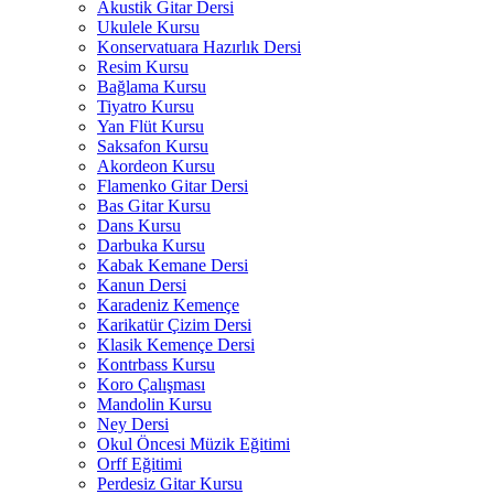
Akustik Gitar Dersi
Ukulele Kursu
Konservatuara Hazırlık Dersi
Resim Kursu
Bağlama Kursu
Tiyatro Kursu
Yan Flüt Kursu
Saksafon Kursu
Akordeon Kursu
Flamenko Gitar Dersi
Bas Gitar Kursu
Dans Kursu
Darbuka Kursu
Kabak Kemane Dersi
Kanun Dersi
Karadeniz Kemençe
Karikatür Çizim Dersi
Klasik Kemençe Dersi
Kontrbass Kursu
Koro Çalışması
Mandolin Kursu
Ney Dersi
Okul Öncesi Müzik Eğitimi
Orff Eğitimi
Perdesiz Gitar Kursu