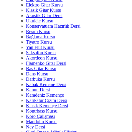
Elektro Gitar Kursu
Klasik Gitar Kursu
Akustik Gitar Dersi
Ukulele Kursu
Konservatuara Hazırlık Dersi
Resim Kursu
Bağlama Kursu
Tiyatro Kursu
Yan Flüt Kursu
Saksafon Kursu
Akordeon Kursu
Flamenko Gitar Dersi
Bas Gitar Kursu
Dans Kursu
Darbuka Kursu
Kabak Kemane Dersi
Kanun Dersi
Karadeniz Kemençe
Karikatür Çizim Dersi
Klasik Kemençe Dersi
Kontrbass Kursu
Koro Çalışması
Mandolin Kursu
Ney Dersi