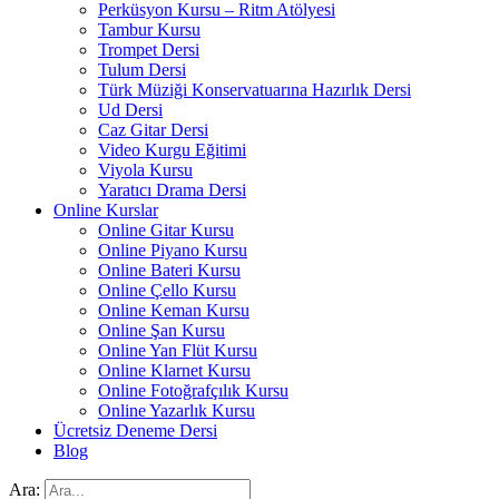
Perküsyon Kursu – Ritm Atölyesi
Tambur Kursu
Trompet Dersi
Tulum Dersi
Türk Müziği Konservatuarına Hazırlık Dersi
Ud Dersi
Caz Gitar Dersi
Video Kurgu Eğitimi
Viyola Kursu
Yaratıcı Drama Dersi
Online Kurslar
Online Gitar Kursu
Online Piyano Kursu
Online Bateri Kursu
Online Çello Kursu
Online Keman Kursu
Online Şan Kursu
Online Yan Flüt Kursu
Online Klarnet Kursu
Online Fotoğrafçılık Kursu
Online Yazarlık Kursu
Ücretsiz Deneme Dersi
Blog
Ara: