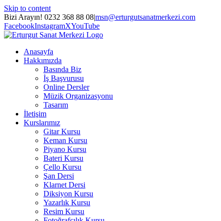
Skip to content
Bizi Arayın! 0232 368 88 08
|
msn@erturgutsanatmerkezi.com
Facebook
Instagram
X
YouTube
Anasayfa
Hakkımızda
Basında Biz
İş Başvurusu
Online Dersler
Müzik Organizasyonu
Tasarım
İletişim
Kurslarımız
Gitar Kursu
Keman Kursu
Piyano Kursu
Bateri Kursu
Çello Kursu
Şan Dersi
Klarnet Dersi
Diksiyon Kursu
Yazarlık Kursu
Resim Kursu
Fotoğrafçılık Kursu