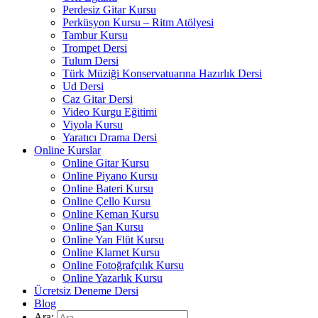
Perdesiz Gitar Kursu
Perküsyon Kursu – Ritm Atölyesi
Tambur Kursu
Trompet Dersi
Tulum Dersi
Türk Müziği Konservatuarına Hazırlık Dersi
Ud Dersi
Caz Gitar Dersi
Video Kurgu Eğitimi
Viyola Kursu
Yaratıcı Drama Dersi
Online Kurslar
Online Gitar Kursu
Online Piyano Kursu
Online Bateri Kursu
Online Çello Kursu
Online Keman Kursu
Online Şan Kursu
Online Yan Flüt Kursu
Online Klarnet Kursu
Online Fotoğrafçılık Kursu
Online Yazarlık Kursu
Ücretsiz Deneme Dersi
Blog
Ara: