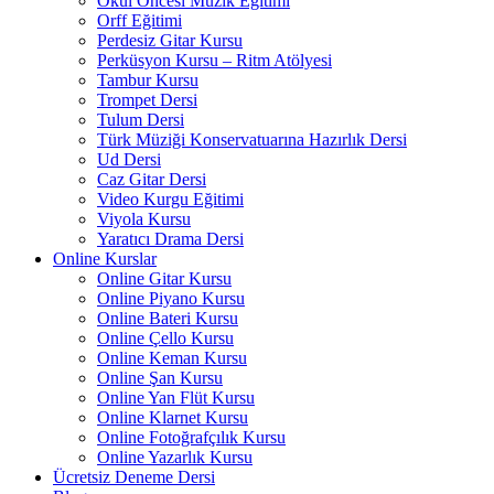
Okul Öncesi Müzik Eğitimi
Orff Eğitimi
Perdesiz Gitar Kursu
Perküsyon Kursu – Ritm Atölyesi
Tambur Kursu
Trompet Dersi
Tulum Dersi
Türk Müziği Konservatuarına Hazırlık Dersi
Ud Dersi
Caz Gitar Dersi
Video Kurgu Eğitimi
Viyola Kursu
Yaratıcı Drama Dersi
Online Kurslar
Online Gitar Kursu
Online Piyano Kursu
Online Bateri Kursu
Online Çello Kursu
Online Keman Kursu
Online Şan Kursu
Online Yan Flüt Kursu
Online Klarnet Kursu
Online Fotoğrafçılık Kursu
Online Yazarlık Kursu
Ücretsiz Deneme Dersi