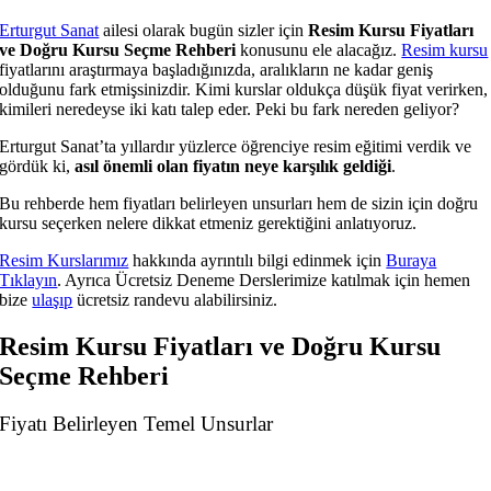
Erturgut Sanat
ailesi olarak bugün sizler için
Resim Kursu Fiyatları
ve Doğru Kursu Seçme Rehberi
konusunu ele alacağız.
Resim kursu
fiyatlarını araştırmaya başladığınızda, aralıkların ne kadar geniş
olduğunu fark etmişsinizdir. Kimi kurslar oldukça düşük fiyat verirken,
kimileri neredeyse iki katı talep eder. Peki bu fark nereden geliyor?
Erturgut Sanat’ta yıllardır yüzlerce öğrenciye resim eğitimi verdik ve
gördük ki,
asıl önemli olan fiyatın neye karşılık geldiği
.
Bu rehberde hem fiyatları belirleyen unsurları hem de sizin için doğru
kursu seçerken nelere dikkat etmeniz gerektiğini anlatıyoruz.
Resim Kurslarımız
hakkında ayrıntılı bilgi edinmek için
Buraya
Tıklayın
. Ayrıca Ücretsiz Deneme Derslerimize katılmak için hemen
bize
ulaşıp
ücretsiz randevu alabilirsiniz.
Resim Kursu Fiyatları ve Doğru Kursu
Seçme Rehberi
Fiyatı Belirleyen Temel Unsurlar