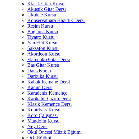
Klasik Gitar Kursu
Akustik Gitar Dersi
Ukulele Kursu
Konservatuara Hazırlık Dersi
Resim Kursu
Bağlama Kursu
Tiyatro Kursu
Yan Flüt Kursu
Saksafon Kursu
Akordeon Kursu
Flamenko Gitar Dersi
Bas Gitar Kursu
Dans Kursu
Darbuka Kursu
Kabak Kemane Dersi
Kanun Dersi
Karadeniz Kemençe
Karikatür Çizim Dersi
Klasik Kemençe Dersi
Kontrbass Kursu
Koro Çalışması
Mandolin Kursu
Ney Dersi
Okul Öncesi Müzik Eğitimi
Orff Eğitimi