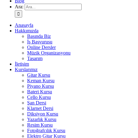
Blog
Ara:
Anasayfa
Hakkımızda
Basında Biz
İş Başvurusu
Online Dersler
Müzik Organizasyonu
Tasarım
İletişim
Kurslarımız
Gitar Kursu
Keman Kursu
Piyano Kursu
Bateri Kursu
Çello Kursu
Şan Dersi
Klarnet Dersi
Diksiyon Kursu
Yazarlık Kursu
Resim Kursu
Fotoğrafçılık Kursu
Elektro Gitar Kursu