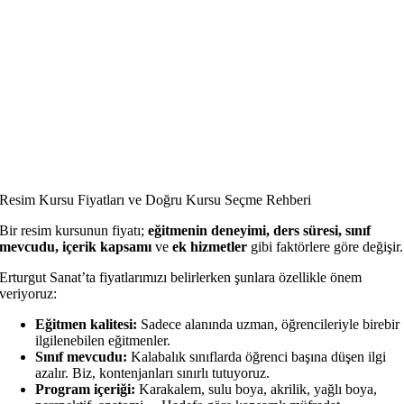
Resim Kursu Fiyatları ve Doğru Kursu Seçme Rehberi
Bir resim kursunun fiyatı;
eğitmenin deneyimi, ders süresi, sınıf
mevcudu, içerik kapsamı
ve
ek hizmetler
gibi faktörlere göre değişir.
Erturgut Sanat’ta fiyatlarımızı belirlerken şunlara özellikle önem
veriyoruz:
Eğitmen kalitesi:
Sadece alanında uzman, öğrencileriyle birebir
ilgilenebilen eğitmenler.
Sınıf mevcudu:
Kalabalık sınıflarda öğrenci başına düşen ilgi
azalır. Biz, kontenjanları sınırlı tutuyoruz.
Program içeriği:
Karakalem, sulu boya, akrilik, yağlı boya,