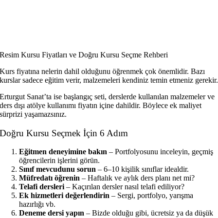
Resim Kursu Fiyatları ve Doğru Kursu Seçme Rehberi
Kurs fiyatına nelerin dahil olduğunu öğrenmek çok önemlidir. Bazı
kurslar sadece eğitim verir, malzemeleri kendiniz temin etmeniz gerekir
Erturgut Sanat’ta ise başlangıç seti, derslerde kullanılan malzemeler ve
ders dışı atölye kullanımı fiyatın içine dahildir. Böylece ek maliyet
sürprizi yaşamazsınız.
Doğru Kursu Seçmek İçin 6 Adım
Eğitmen deneyimine bakın
– Portfolyosunu inceleyin, geçmiş
öğrencilerin işlerini görün.
Sınıf mevcudunu sorun
– 6–10 kişilik sınıflar idealdir.
Müfredatı öğrenin
– Haftalık ve aylık ders planı net mi?
Telafi dersleri
– Kaçırılan dersler nasıl telafi ediliyor?
Ek hizmetleri değerlendirin
– Sergi, portfolyo, yarışma
hazırlığı vb.
Deneme dersi yapın
– Bizde olduğu gibi, ücretsiz ya da düşük