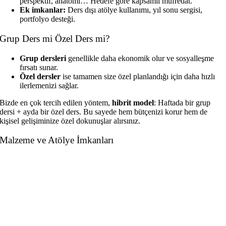
perspektif, anatomi… Hedefe göre kapsamlı müfredat.
Ek imkanlar:
Ders dışı atölye kullanımı, yıl sonu sergisi,
portfolyo desteği.
Grup Ders mi Özel Ders mi?
Grup dersleri
genellikle daha ekonomik olur ve sosyalleşme
fırsatı sunar.
Özel dersler
ise tamamen size özel planlandığı için daha hızlı
ilerlemenizi sağlar.
Bizde en çok tercih edilen yöntem,
hibrit model
: Haftada bir grup
dersi + ayda bir özel ders. Bu sayede hem bütçenizi korur hem de
kişisel gelişiminize özel dokunuşlar alırsınız.
Malzeme ve Atölye İmkanları