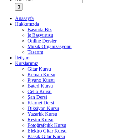
Anasayfa
Hakkımızda
Basında Biz
İş Başvurusu
Online Dersler
Müzik Organizasyonu
Tasarım
İletişim
Kurslarımız
Gitar Kursu
Keman Kursu
Piyano Kursu
Bateri Kursu
Çello Kursu
Şan Dersi
Klarnet Dersi
Diksiyon Kursu
Yazarlık Kursu
Resim Kursu
Fotoğrafçılık Kursu
Elektro Gitar Kursu
Klasik Gitar Kursu