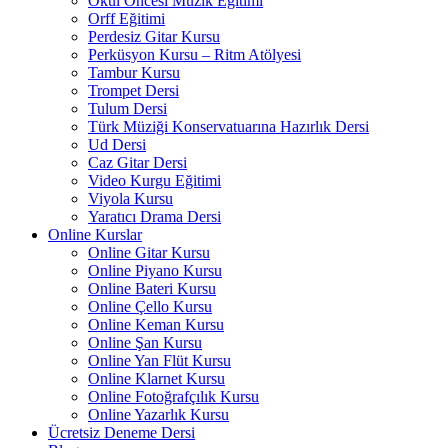
Okul Öncesi Müzik Eğitimi
Orff Eğitimi
Perdesiz Gitar Kursu
Perküsyon Kursu – Ritm Atölyesi
Tambur Kursu
Trompet Dersi
Tulum Dersi
Türk Müziği Konservatuarına Hazırlık Dersi
Ud Dersi
Caz Gitar Dersi
Video Kurgu Eğitimi
Viyola Kursu
Yaratıcı Drama Dersi
Online Kurslar
Online Gitar Kursu
Online Piyano Kursu
Online Bateri Kursu
Online Çello Kursu
Online Keman Kursu
Online Şan Kursu
Online Yan Flüt Kursu
Online Klarnet Kursu
Online Fotoğrafçılık Kursu
Online Yazarlık Kursu
Ücretsiz Deneme Dersi