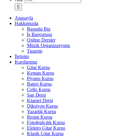
Anasayfa
Hakkımızda
Basında Biz
İş Başvurusu
Online Dersler
Müzik Organizasyonu
Tasarım
İletişim
Kurslarımız
Gitar Kursu
Keman Kursu
Piyano Kursu
Bateri Kursu
Çello Kursu
Şan Dersi
Klarnet Dersi
Diksiyon Kursu
Yazarlık Kursu
Resim Kursu
Fotoğrafçılık Kursu
Elektro Gitar Kursu
Klasik Gitar Kursu