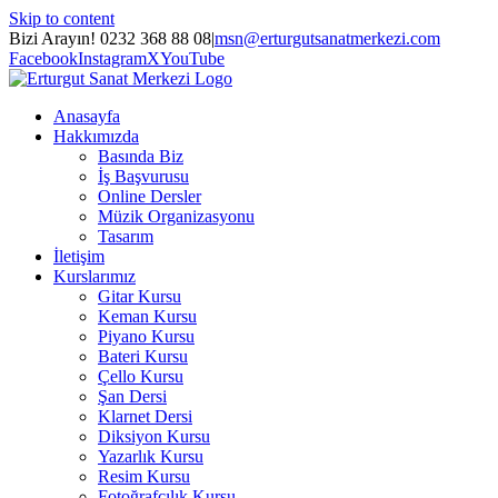
Skip to content
Bizi Arayın! 0232 368 88 08
|
msn@erturgutsanatmerkezi.com
Facebook
Instagram
X
YouTube
Anasayfa
Hakkımızda
Basında Biz
İş Başvurusu
Online Dersler
Müzik Organizasyonu
Tasarım
İletişim
Kurslarımız
Gitar Kursu
Keman Kursu
Piyano Kursu
Bateri Kursu
Çello Kursu
Şan Dersi
Klarnet Dersi
Diksiyon Kursu
Yazarlık Kursu
Resim Kursu
Fotoğrafçılık Kursu