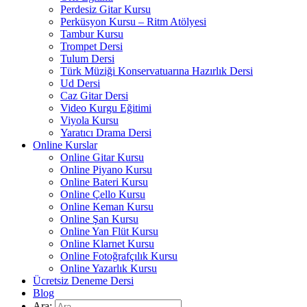
Perdesiz Gitar Kursu
Perküsyon Kursu – Ritm Atölyesi
Tambur Kursu
Trompet Dersi
Tulum Dersi
Türk Müziği Konservatuarına Hazırlık Dersi
Ud Dersi
Caz Gitar Dersi
Video Kurgu Eğitimi
Viyola Kursu
Yaratıcı Drama Dersi
Online Kurslar
Online Gitar Kursu
Online Piyano Kursu
Online Bateri Kursu
Online Çello Kursu
Online Keman Kursu
Online Şan Kursu
Online Yan Flüt Kursu
Online Klarnet Kursu
Online Fotoğrafçılık Kursu
Online Yazarlık Kursu
Ücretsiz Deneme Dersi
Blog
Ara: