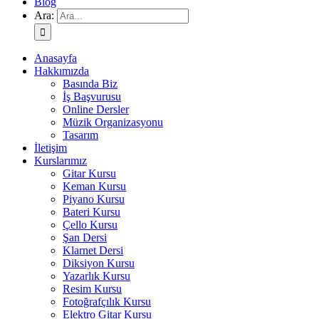
Blog
Ara:
Anasayfa
Hakkımızda
Basında Biz
İş Başvurusu
Online Dersler
Müzik Organizasyonu
Tasarım
İletişim
Kurslarımız
Gitar Kursu
Keman Kursu
Piyano Kursu
Bateri Kursu
Çello Kursu
Şan Dersi
Klarnet Dersi
Diksiyon Kursu
Yazarlık Kursu
Resim Kursu
Fotoğrafçılık Kursu
Elektro Gitar Kursu