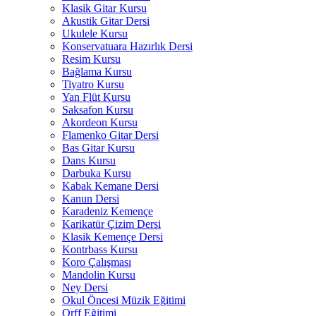
Klasik Gitar Kursu
Akustik Gitar Dersi
Ukulele Kursu
Konservatuara Hazırlık Dersi
Resim Kursu
Bağlama Kursu
Tiyatro Kursu
Yan Flüt Kursu
Saksafon Kursu
Akordeon Kursu
Flamenko Gitar Dersi
Bas Gitar Kursu
Dans Kursu
Darbuka Kursu
Kabak Kemane Dersi
Kanun Dersi
Karadeniz Kemençe
Karikatür Çizim Dersi
Klasik Kemençe Dersi
Kontrbass Kursu
Koro Çalışması
Mandolin Kursu
Ney Dersi
Okul Öncesi Müzik Eğitimi
Orff Eğitimi