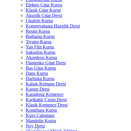
Elektro Gitar Kursu
Klasik Gitar Kursu
Akustik Gitar Dersi
Ukulele Kursu
Konservatuara Hazırlık Dersi
Resim Kursu
Bağlama Kursu
Tiyatro Kursu
Yan Flüt Kursu
Saksafon Kursu
Akordeon Kursu
Flamenko Gitar Dersi
Bas Gitar Kursu
Dans Kursu
Darbuka Kursu
Kabak Kemane Dersi
Kanun Dersi
Karadeniz Kemençe
Karikatür Çizim Dersi
Klasik Kemençe Dersi
Kontrbass Kursu
Koro Çalışması
Mandolin Kursu
Ney Dersi