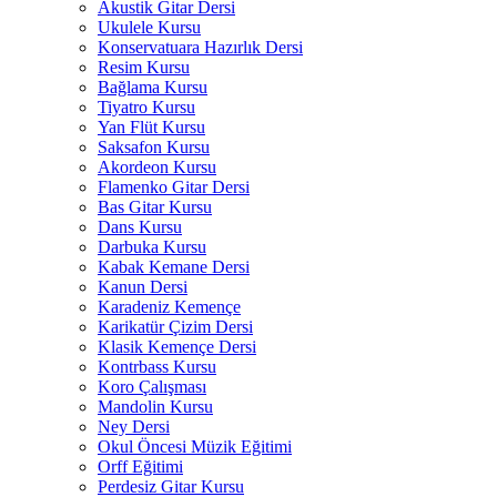
Akustik Gitar Dersi
Ukulele Kursu
Konservatuara Hazırlık Dersi
Resim Kursu
Bağlama Kursu
Tiyatro Kursu
Yan Flüt Kursu
Saksafon Kursu
Akordeon Kursu
Flamenko Gitar Dersi
Bas Gitar Kursu
Dans Kursu
Darbuka Kursu
Kabak Kemane Dersi
Kanun Dersi
Karadeniz Kemençe
Karikatür Çizim Dersi
Klasik Kemençe Dersi
Kontrbass Kursu
Koro Çalışması
Mandolin Kursu
Ney Dersi
Okul Öncesi Müzik Eğitimi
Orff Eğitimi
Perdesiz Gitar Kursu