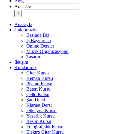
Blog
Ara:
Anasayfa
Hakkımızda
Basında Biz
İş Başvurusu
Online Dersler
Müzik Organizasyonu
Tasarım
İletişim
Kurslarımız
Gitar Kursu
Keman Kursu
Piyano Kursu
Bateri Kursu
Çello Kursu
Şan Dersi
Klarnet Dersi
Diksiyon Kursu
Yazarlık Kursu
Resim Kursu
Fotoğrafçılık Kursu
Elektro Gitar Kursu