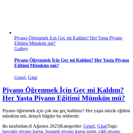
Piyano Öğrenmek İçin Geç mi Kaldım? Her Yaşta Piyano
Eğitimi Mümkün mü?
Gallery
Piyano Öğrenmek İçin Geç mi Kaldım? Her Yaşta Piyano
Eğitimi Mümkün mü?
Genel
,
Gitar
Piyano Öğrenmek İçin Geç mi Kaldım?
Her Yaşta Piyano Eğitimi Mümkün mü?
Piyano öğrenmek için çok mu geç kaldınız? Her yaşta müzik eğitimi
mümkün mü, detaylı bilgiler bu rehberde.
&s tarafından.
|
6 Ağustos 2025
|
Kategoriler:
Genel
,
Gitar
|
Tags:
bayraklı piyano kursu
,
bostanlı piyano kursu izmir
,
çiğli piyano