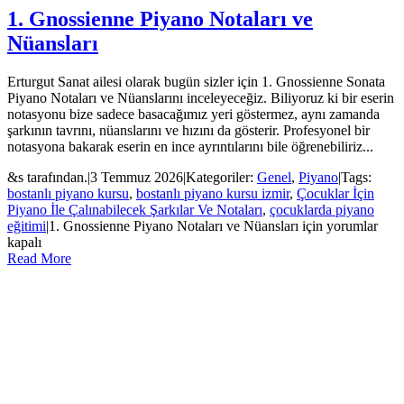
1. Gnossienne Piyano Notaları ve
Nüansları
Erturgut Sanat ailesi olarak bugün sizler için 1. Gnossienne Sonata
Piyano Notaları ve Nüanslarını inceleyeceğiz. Biliyoruz ki bir eserin
notasyonu bize sadece basacağımız yeri göstermez, aynı zamanda
şarkının tavrını, nüanslarını ve hızını da gösterir. Profesyonel bir
notasyona bakarak eserin en ince ayrıntılarını bile öğrenebiliriz...
&s tarafından.
|
3 Temmuz 2026
|
Kategoriler:
Genel
,
Piyano
|
Tags:
bostanlı piyano kursu
,
bostanlı piyano kursu izmir
,
Çocuklar İçin
Piyano İle Çalınabilecek Şarkılar Ve Notaları
,
çocuklarda piyano
eğitimi
|
1. Gnossienne Piyano Notaları ve Nüansları için
yorumlar
kapalı
Read More