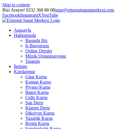
Skip to content
Bizi Arayın! 0232 368 88 08
|
msn@erturgutsanatmerkezi.com
Facebook
Instagram
X
YouTube
Anasayfa
Hakkımızda
Basında Biz
İş Başvurusu
Online Dersler
Müzik Organizasyonu
Tasarım
İletişim
Kurslarımız
Gitar Kursu
Keman Kursu
Piyano Kursu
Bateri Kursu
Çello Kursu
Şan Dersi
Klarnet Dersi
Diksiyon Kursu
Yazarlık Kursu
Resim Kursu
Fotoğrafçılık Kursu