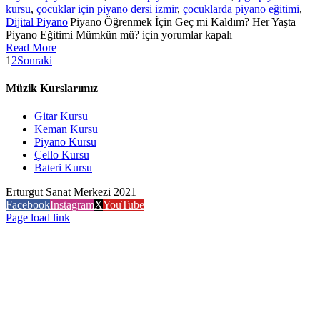
kursu
,
çocuklar için piyano dersi izmir
,
çocuklarda piyano eğitimi
,
Dijital Piyano
|
Piyano Öğrenmek İçin Geç mi Kaldım? Her Yaşta
Piyano Eğitimi Mümkün mü? için
yorumlar kapalı
Read More
1
2
Sonraki
Müzik Kurslarımız
Gitar Kursu
Keman Kursu
Piyano Kursu
Çello Kursu
Bateri Kursu
Erturgut Sanat Merkezi 2021
Facebook
Instagram
X
YouTube
Page load link