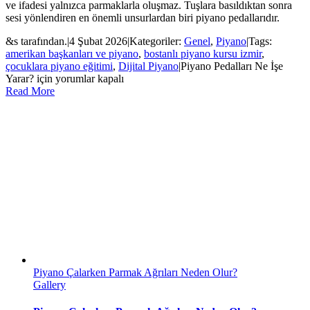
ve ifadesi yalnızca parmaklarla oluşmaz. Tuşlara basıldıktan sonra
sesi yönlendiren en önemli unsurlardan biri piyano pedallarıdır.
&s tarafından.
|
4 Şubat 2026
|
Kategoriler:
Genel
,
Piyano
|
Tags:
amerikan başkanları ve piyano
,
bostanlı piyano kursu izmir
,
çocuklara piyano eğitimi
,
Dijital Piyano
|
Piyano Pedalları Ne İşe
Yarar? için
yorumlar kapalı
Read More
Piyano Çalarken Parmak Ağrıları Neden Olur?
Gallery