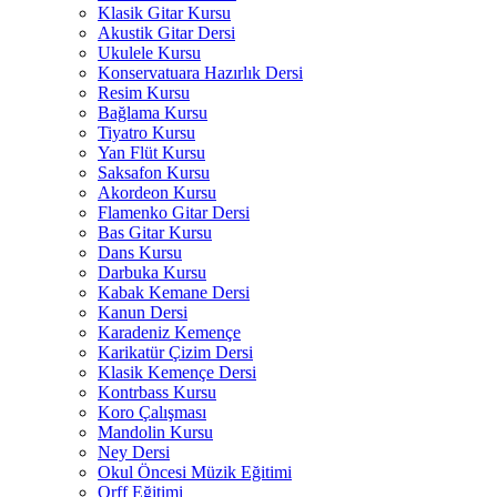
Klasik Gitar Kursu
Akustik Gitar Dersi
Ukulele Kursu
Konservatuara Hazırlık Dersi
Resim Kursu
Bağlama Kursu
Tiyatro Kursu
Yan Flüt Kursu
Saksafon Kursu
Akordeon Kursu
Flamenko Gitar Dersi
Bas Gitar Kursu
Dans Kursu
Darbuka Kursu
Kabak Kemane Dersi
Kanun Dersi
Karadeniz Kemençe
Karikatür Çizim Dersi
Klasik Kemençe Dersi
Kontrbass Kursu
Koro Çalışması
Mandolin Kursu
Ney Dersi
Okul Öncesi Müzik Eğitimi
Orff Eğitimi