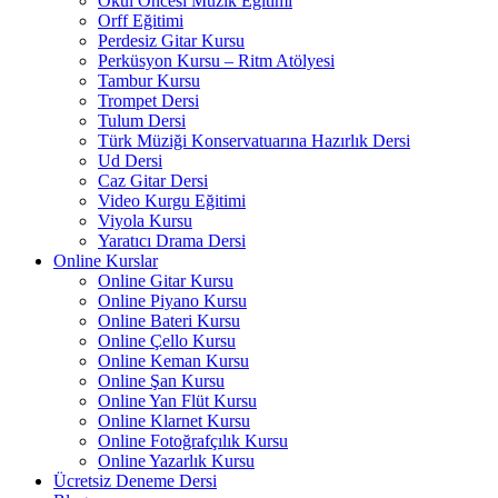
Okul Öncesi Müzik Eğitimi
Orff Eğitimi
Perdesiz Gitar Kursu
Perküsyon Kursu – Ritm Atölyesi
Tambur Kursu
Trompet Dersi
Tulum Dersi
Türk Müziği Konservatuarına Hazırlık Dersi
Ud Dersi
Caz Gitar Dersi
Video Kurgu Eğitimi
Viyola Kursu
Yaratıcı Drama Dersi
Online Kurslar
Online Gitar Kursu
Online Piyano Kursu
Online Bateri Kursu
Online Çello Kursu
Online Keman Kursu
Online Şan Kursu
Online Yan Flüt Kursu
Online Klarnet Kursu
Online Fotoğrafçılık Kursu
Online Yazarlık Kursu
Ücretsiz Deneme Dersi