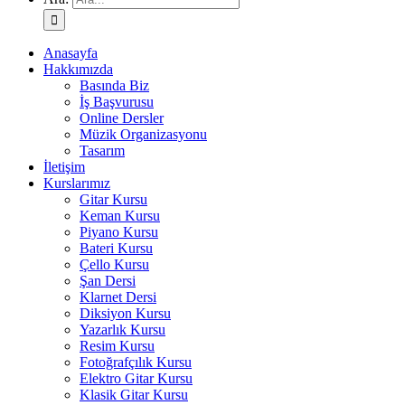
Anasayfa
Hakkımızda
Basında Biz
İş Başvurusu
Online Dersler
Müzik Organizasyonu
Tasarım
İletişim
Kurslarımız
Gitar Kursu
Keman Kursu
Piyano Kursu
Bateri Kursu
Çello Kursu
Şan Dersi
Klarnet Dersi
Diksiyon Kursu
Yazarlık Kursu
Resim Kursu
Fotoğrafçılık Kursu
Elektro Gitar Kursu
Klasik Gitar Kursu