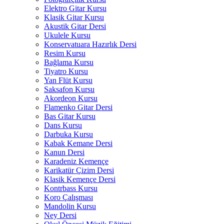
Elektro Gitar Kursu
Klasik Gitar Kursu
Akustik Gitar Dersi
Ukulele Kursu
Konservatuara Hazırlık Dersi
Resim Kursu
Bağlama Kursu
Tiyatro Kursu
Yan Flüt Kursu
Saksafon Kursu
Akordeon Kursu
Flamenko Gitar Dersi
Bas Gitar Kursu
Dans Kursu
Darbuka Kursu
Kabak Kemane Dersi
Kanun Dersi
Karadeniz Kemençe
Karikatür Çizim Dersi
Klasik Kemençe Dersi
Kontrbass Kursu
Koro Çalışması
Mandolin Kursu
Ney Dersi