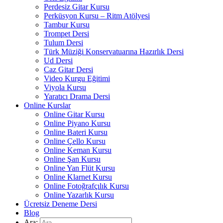
Perdesiz Gitar Kursu
Perküsyon Kursu – Ritm Atölyesi
Tambur Kursu
Trompet Dersi
Tulum Dersi
Türk Müziği Konservatuarına Hazırlık Dersi
Ud Dersi
Caz Gitar Dersi
Video Kurgu Eğitimi
Viyola Kursu
Yaratıcı Drama Dersi
Online Kurslar
Online Gitar Kursu
Online Piyano Kursu
Online Bateri Kursu
Online Çello Kursu
Online Keman Kursu
Online Şan Kursu
Online Yan Flüt Kursu
Online Klarnet Kursu
Online Fotoğrafçılık Kursu
Online Yazarlık Kursu
Ücretsiz Deneme Dersi
Blog
Ara: