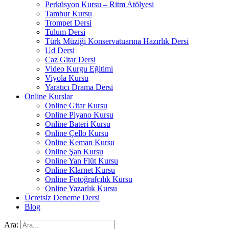
Perküsyon Kursu – Ritm Atölyesi
Tambur Kursu
Trompet Dersi
Tulum Dersi
Türk Müziği Konservatuarına Hazırlık Dersi
Ud Dersi
Caz Gitar Dersi
Video Kurgu Eğitimi
Viyola Kursu
Yaratıcı Drama Dersi
Online Kurslar
Online Gitar Kursu
Online Piyano Kursu
Online Bateri Kursu
Online Çello Kursu
Online Keman Kursu
Online Şan Kursu
Online Yan Flüt Kursu
Online Klarnet Kursu
Online Fotoğrafçılık Kursu
Online Yazarlık Kursu
Ücretsiz Deneme Dersi
Blog
Ara: