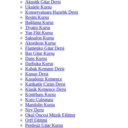
Akustik Gitar Dersi
Ukulele Kursu
Konservatuara Hazırlık Dersi
Resim Kursu
Bağlama Kursu
Tiyatro Kursu
Yan Flüt Kursu
Saksafon Kursu
Akordeon Kursu
Flamenko Gitar Dersi
Bas Gitar Kursu
Dans Kursu
Darbuka Kursu
Kabak Kemane Dersi
Kanun Dersi
Karadeniz Kemençe
Karikatür Çizim Dersi
Klasik Kemençe Dersi
Kontrbass Kursu
Koro Çalışması
Mandolin Kursu
Ney Dersi
Okul Öncesi Müzik Eğitimi
Orff Eğitimi
Perdesiz Gitar Kursu