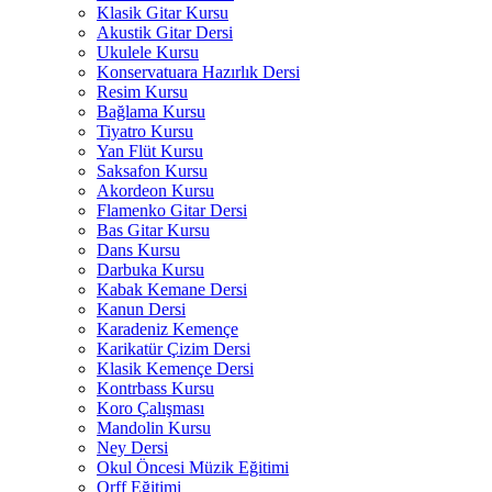
Klasik Gitar Kursu
Akustik Gitar Dersi
Ukulele Kursu
Konservatuara Hazırlık Dersi
Resim Kursu
Bağlama Kursu
Tiyatro Kursu
Yan Flüt Kursu
Saksafon Kursu
Akordeon Kursu
Flamenko Gitar Dersi
Bas Gitar Kursu
Dans Kursu
Darbuka Kursu
Kabak Kemane Dersi
Kanun Dersi
Karadeniz Kemençe
Karikatür Çizim Dersi
Klasik Kemençe Dersi
Kontrbass Kursu
Koro Çalışması
Mandolin Kursu
Ney Dersi
Okul Öncesi Müzik Eğitimi
Orff Eğitimi