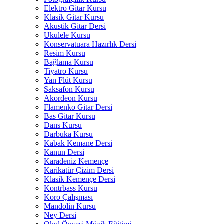
Elektro Gitar Kursu
Klasik Gitar Kursu
Akustik Gitar Dersi
Ukulele Kursu
Konservatuara Hazırlık Dersi
Resim Kursu
Bağlama Kursu
Tiyatro Kursu
Yan Flüt Kursu
Saksafon Kursu
Akordeon Kursu
Flamenko Gitar Dersi
Bas Gitar Kursu
Dans Kursu
Darbuka Kursu
Kabak Kemane Dersi
Kanun Dersi
Karadeniz Kemençe
Karikatür Çizim Dersi
Klasik Kemençe Dersi
Kontrbass Kursu
Koro Çalışması
Mandolin Kursu
Ney Dersi