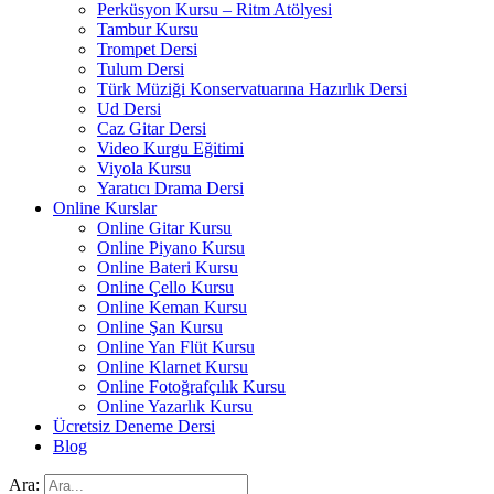
Perküsyon Kursu – Ritm Atölyesi
Tambur Kursu
Trompet Dersi
Tulum Dersi
Türk Müziği Konservatuarına Hazırlık Dersi
Ud Dersi
Caz Gitar Dersi
Video Kurgu Eğitimi
Viyola Kursu
Yaratıcı Drama Dersi
Online Kurslar
Online Gitar Kursu
Online Piyano Kursu
Online Bateri Kursu
Online Çello Kursu
Online Keman Kursu
Online Şan Kursu
Online Yan Flüt Kursu
Online Klarnet Kursu
Online Fotoğrafçılık Kursu
Online Yazarlık Kursu
Ücretsiz Deneme Dersi
Blog
Ara: