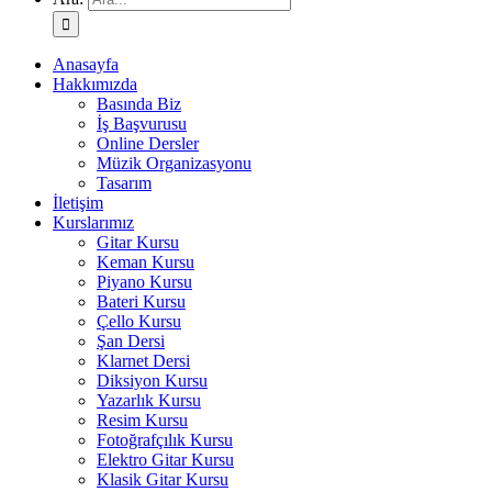
Anasayfa
Hakkımızda
Basında Biz
İş Başvurusu
Online Dersler
Müzik Organizasyonu
Tasarım
İletişim
Kurslarımız
Gitar Kursu
Keman Kursu
Piyano Kursu
Bateri Kursu
Çello Kursu
Şan Dersi
Klarnet Dersi
Diksiyon Kursu
Yazarlık Kursu
Resim Kursu
Fotoğrafçılık Kursu
Elektro Gitar Kursu
Klasik Gitar Kursu