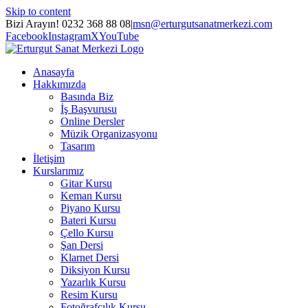
Skip to content
Bizi Arayın! 0232 368 88 08
|
msn@erturgutsanatmerkezi.com
Facebook
Instagram
X
YouTube
Anasayfa
Hakkımızda
Basında Biz
İş Başvurusu
Online Dersler
Müzik Organizasyonu
Tasarım
İletişim
Kurslarımız
Gitar Kursu
Keman Kursu
Piyano Kursu
Bateri Kursu
Çello Kursu
Şan Dersi
Klarnet Dersi
Diksiyon Kursu
Yazarlık Kursu
Resim Kursu
Fotoğrafçılık Kursu