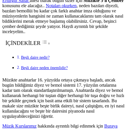
Erturgut Sanat
ailesi olarak bugün sizler için
Müzikte 5’li Çember
konusunu ele alacağız..
Notaları okurken
, neden bazıları diyezli,
bazıları bemollüi bu kadar çok farklı anahtar imza olduğunu ve
müzisyenlerin hangisini ne zaman kullanacaklarını tam olarak nasıl
bildiklerini merak etmeye başlamış olabilirsiniz. Cevap, beşinci
çember dediğimiz şeyde yatıyor. Haydi ayrıntılı bir şekilde
inceleyelim..
İÇİNDEKİLER
Beşli daire nedir?
Beşli daire neden önemlidir?
Müzikte anahtarlar 16. yüzyılda ortaya çıkmaya başladı, ancak
bugün bildiğimiz diyez ve bemol sistemi 17. yüzyılın ortalarına
kadar tam olarak standartlaştırılmamıştı. Anahtarda diyez ve bemol
kullanarak herhangi bir tuştan diğer herhangi bir tuşa doğru ve hızlı
bir şekilde geçmek için basit ama etkili bir sistem tasarlandı. Bu
makale size müzikte beşte birlik daireyi, nasıl çalıştığını, en iyi nasıl
kullanılacağını ve beşte bir dairesini piyanoda nasıl
uygulayabileceğinizi öğretir.
Müzik Kurslarımız
hakkında ayrıntılı bilgi edinmek için
Buraya