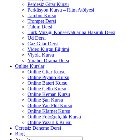
Perdesiz Gitar Kursu
Perküsyon Kursu – Ritm Atölyesi
Tambur Kursu
Trompet Dersi
Tulum Dersi
Türk Müziği Konservatuarına Hazırlık Dersi
Ud Dersi
Caz Gitar Dersi
Video Kurgu Eğitimi
Viyola Kursu
Yaratıcı Drama Dersi
Online Kurslar
Online Gitar Kursu
Online Piyano Kursu
Online Bateri Kursu
Online Çello Kursu
Online Keman Kursu
Online Şan Kursu
Online Yan Flüt Kursu
Online Klarnet Kursu
Online Fotoğrafçılık Kursu
Online Yazarlık Kursu
Ücretsiz Deneme Dersi
Blog
Ara: