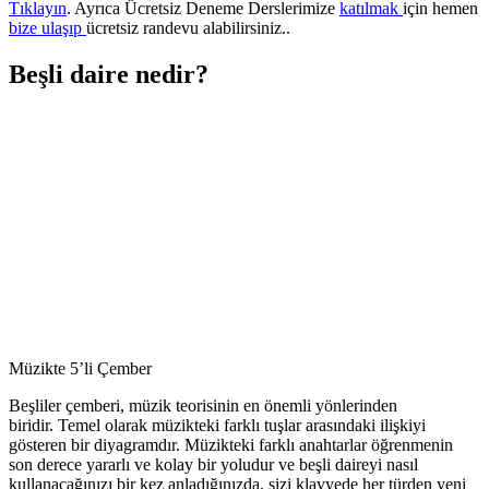
Tıklayın
. Ayrıca Ücretsiz Deneme Derslerimize
katılmak
için hemen
bize ulaşıp
ücretsiz randevu alabilirsiniz..
Beşli daire nedir?
Müzikte 5’li Çember
Beşliler çemberi, müzik teorisinin en önemli yönlerinden
biridir. Temel olarak müzikteki farklı tuşlar arasındaki ilişkiyi
gösteren bir diyagramdır. Müzikteki farklı anahtarlar öğrenmenin
son derece yararlı ve kolay bir yoludur ve beşli daireyi nasıl
kullanacağınızı bir kez anladığınızda, sizi klavyede her türden yeni