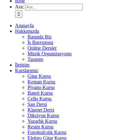
Blog
Ara:
Anasayfa
Hakkımızda
Basında Biz
İş Başvurusu
Online Dersler
Müzik Organizasyonu
Tasarım
İletişim
Kurslarımız
Gitar Kursu
Keman Kursu
Piyano Kursu
Bateri Kursu
Çello Kursu
Şan Dersi
Klarnet Dersi
Diksiyon Kursu
Yazarlık Kursu
Resim Kursu
Fotoğrafçılık Kursu
Elektro Gitar Kursu