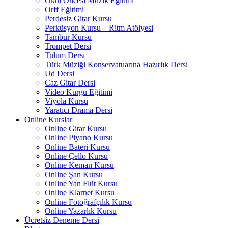
Okul Öncesi Müzik Eğitimi
Orff Eğitimi
Perdesiz Gitar Kursu
Perküsyon Kursu – Ritm Atölyesi
Tambur Kursu
Trompet Dersi
Tulum Dersi
Türk Müziği Konservatuarına Hazırlık Dersi
Ud Dersi
Caz Gitar Dersi
Video Kurgu Eğitimi
Viyola Kursu
Yaratıcı Drama Dersi
Online Kurslar
Online Gitar Kursu
Online Piyano Kursu
Online Bateri Kursu
Online Çello Kursu
Online Keman Kursu
Online Şan Kursu
Online Yan Flüt Kursu
Online Klarnet Kursu
Online Fotoğrafçılık Kursu
Online Yazarlık Kursu
Ücretsiz Deneme Dersi