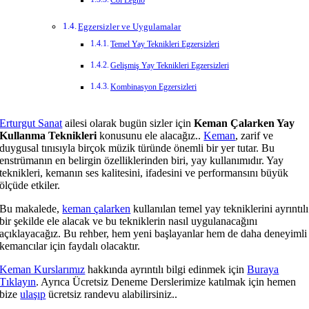
Col Legno
Egzersizler ve Uygulamalar
Temel Yay Teknikleri Egzersizleri
Gelişmiş Yay Teknikleri Egzersizleri
Kombinasyon Egzersizleri
Erturgut Sanat
ailesi olarak bugün sizler için
Keman Çalarken Yay
Kullanma Teknikleri
konusunu ele alacağız..
Keman
, zarif ve
duygusal tınısıyla birçok müzik türünde önemli bir yer tutar. Bu
enstrümanın en belirgin özelliklerinden biri, yay kullanımıdır. Yay
teknikleri, kemanın ses kalitesini, ifadesini ve performansını büyük
ölçüde etkiler.
Bu makalede,
keman çalarken
kullanılan temel yay tekniklerini ayrıntılı
bir şekilde ele alacak ve bu tekniklerin nasıl uygulanacağını
açıklayacağız. Bu rehber, hem yeni başlayanlar hem de daha deneyimli
kemancılar için faydalı olacaktır.
Keman Kurslarımız
hakkında ayrıntılı bilgi edinmek için
Buraya
Tıklayın
. Ayrıca Ücretsiz Deneme Derslerimize katılmak için hemen
bize
ulaşıp
ücretsiz randevu alabilirsiniz..