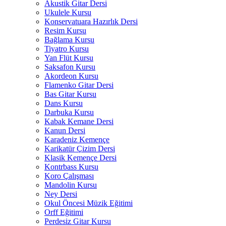
Akustik Gitar Dersi
Ukulele Kursu
Konservatuara Hazırlık Dersi
Resim Kursu
Bağlama Kursu
Tiyatro Kursu
Yan Flüt Kursu
Saksafon Kursu
Akordeon Kursu
Flamenko Gitar Dersi
Bas Gitar Kursu
Dans Kursu
Darbuka Kursu
Kabak Kemane Dersi
Kanun Dersi
Karadeniz Kemençe
Karikatür Çizim Dersi
Klasik Kemençe Dersi
Kontrbass Kursu
Koro Çalışması
Mandolin Kursu
Ney Dersi
Okul Öncesi Müzik Eğitimi
Orff Eğitimi
Perdesiz Gitar Kursu