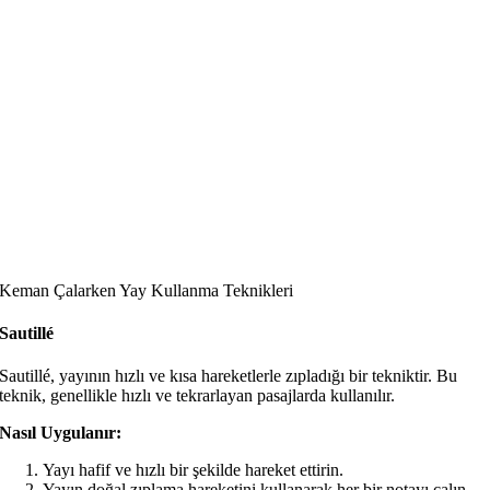
Keman Çalarken Yay Kullanma Teknikleri
Sautillé
Sautillé, yayının hızlı ve kısa hareketlerle zıpladığı bir tekniktir. Bu
teknik, genellikle hızlı ve tekrarlayan pasajlarda kullanılır.
Nasıl Uygulanır:
Yayı hafif ve hızlı bir şekilde hareket ettirin.
Yayın doğal zıplama hareketini kullanarak her bir notayı çalın.