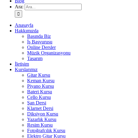
Blog
Ara:
Anasayfa
Hakkımızda
Basında Biz
İş Başvurusu
Online Dersler
Müzik Organizasyonu
Tasarım
İletişim
Kurslarımız
Gitar Kursu
Keman Kursu
Piyano Kursu
Bateri Kursu
Çello Kursu
Şan Dersi
Klarnet Dersi
Diksiyon Kursu
Yazarlık Kursu
Resim Kursu
Fotoğrafçılık Kursu
Elektro Gitar Kursu