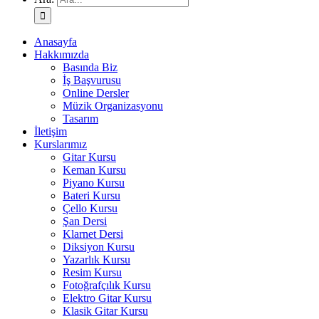
Anasayfa
Hakkımızda
Basında Biz
İş Başvurusu
Online Dersler
Müzik Organizasyonu
Tasarım
İletişim
Kurslarımız
Gitar Kursu
Keman Kursu
Piyano Kursu
Bateri Kursu
Çello Kursu
Şan Dersi
Klarnet Dersi
Diksiyon Kursu
Yazarlık Kursu
Resim Kursu
Fotoğrafçılık Kursu
Elektro Gitar Kursu
Klasik Gitar Kursu