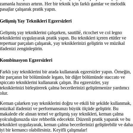
zamanla hızınızı artırın. Her bir teknik için farklı gamlar ve melodik
pasajlar çalışarak pratik yapın.
Gelişmiş Yay Teknikleri Egzersizleri
Gelişmiş yay tekniklerini çalışırken, sautillé, ricochet ve col legno
tekniklerini uygulayarak pratik yapın. Bu teknikleri içeren etütler ve
repertuar parçaları çalışarak, yay tekniklerinizi geliştirin ve müzikal
ifadenizi zenginleştirin.
Kombinasyon Egzersizleri
Farklı yay tekniklerini bir arada kullanarak egzersizler yapın. Örneğin,
bir parçanın bir bölümünde legato, bir diğer bölümünde staccato ve
spiccato tekniklerini kullanarak çalışın. Bu egzersizler, yay
tekniklerinizi birleştirerek çalma becerilerinizi geliştirmenize yardımcı
olur.
Keman çalarken yay tekniklerini doğru ve etkili bir şekilde kullanmak,
müzikal ifadenizi ve performansınızı büyük ölçüde geliştirir. Bu
makalede ele alınan temel ve gelişmiş yay teknikleri, keman çalma
yolculuğunuzda size rehberlik edecektir. Düzenli pratik yaparak ve bu
teknikleri uygulayarak, keman çalma becerilerinizi geliştirebilir ve daha
iyi bir kemancı olabilirsiniz. Keyifli çalışmalar!