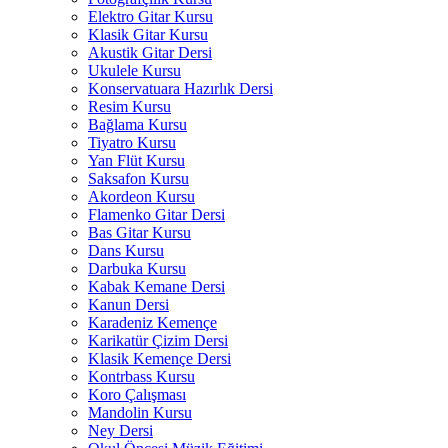
Elektro Gitar Kursu
Klasik Gitar Kursu
Akustik Gitar Dersi
Ukulele Kursu
Konservatuara Hazırlık Dersi
Resim Kursu
Bağlama Kursu
Tiyatro Kursu
Yan Flüt Kursu
Saksafon Kursu
Akordeon Kursu
Flamenko Gitar Dersi
Bas Gitar Kursu
Dans Kursu
Darbuka Kursu
Kabak Kemane Dersi
Kanun Dersi
Karadeniz Kemençe
Karikatür Çizim Dersi
Klasik Kemençe Dersi
Kontrbass Kursu
Koro Çalışması
Mandolin Kursu
Ney Dersi