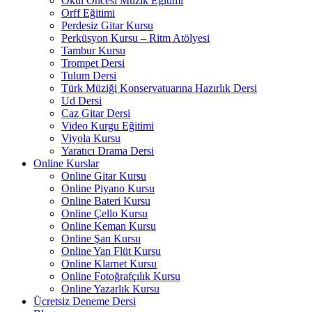
Okul Öncesi Müzik Eğitimi
Orff Eğitimi
Perdesiz Gitar Kursu
Perküsyon Kursu – Ritm Atölyesi
Tambur Kursu
Trompet Dersi
Tulum Dersi
Türk Müziği Konservatuarına Hazırlık Dersi
Ud Dersi
Caz Gitar Dersi
Video Kurgu Eğitimi
Viyola Kursu
Yaratıcı Drama Dersi
Online Kurslar
Online Gitar Kursu
Online Piyano Kursu
Online Bateri Kursu
Online Çello Kursu
Online Keman Kursu
Online Şan Kursu
Online Yan Flüt Kursu
Online Klarnet Kursu
Online Fotoğrafçılık Kursu
Online Yazarlık Kursu
Ücretsiz Deneme Dersi