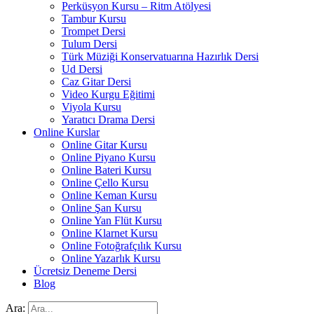
Perküsyon Kursu – Ritm Atölyesi
Tambur Kursu
Trompet Dersi
Tulum Dersi
Türk Müziği Konservatuarına Hazırlık Dersi
Ud Dersi
Caz Gitar Dersi
Video Kurgu Eğitimi
Viyola Kursu
Yaratıcı Drama Dersi
Online Kurslar
Online Gitar Kursu
Online Piyano Kursu
Online Bateri Kursu
Online Çello Kursu
Online Keman Kursu
Online Şan Kursu
Online Yan Flüt Kursu
Online Klarnet Kursu
Online Fotoğrafçılık Kursu
Online Yazarlık Kursu
Ücretsiz Deneme Dersi
Blog
Ara: