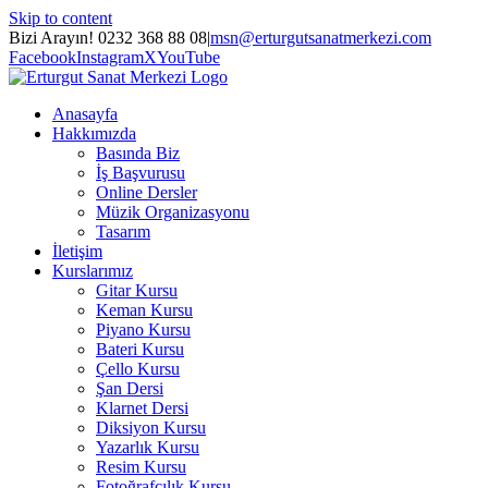
Skip to content
Bizi Arayın! 0232 368 88 08
|
msn@erturgutsanatmerkezi.com
Facebook
Instagram
X
YouTube
Anasayfa
Hakkımızda
Basında Biz
İş Başvurusu
Online Dersler
Müzik Organizasyonu
Tasarım
İletişim
Kurslarımız
Gitar Kursu
Keman Kursu
Piyano Kursu
Bateri Kursu
Çello Kursu
Şan Dersi
Klarnet Dersi
Diksiyon Kursu
Yazarlık Kursu
Resim Kursu
Fotoğrafçılık Kursu