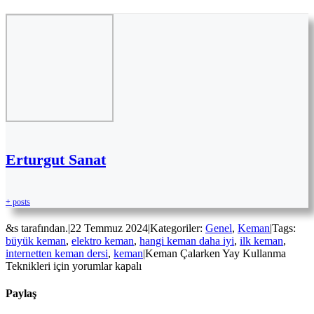
Erturgut Sanat
+ posts
&s tarafından.
|
22 Temmuz 2024
|
Kategoriler:
Genel
,
Keman
|
Tags:
büyük keman
,
elektro keman
,
hangi keman daha iyi
,
ilk keman
,
internetten keman dersi
,
keman
|
Keman Çalarken Yay Kullanma
Teknikleri için
yorumlar kapalı
Paylaş