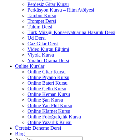
Perdesiz Gitar Kursu
Perküsyon Kursu – Ritm Atölyesi
Tambur Kursu
Trompet Dersi
Tulum Dersi
Türk Müziği Konservatuarına Hazırlık Dersi
Ud Dersi
Caz Gitar Dersi
Video Kurgu Eğitimi
Viyola Kursu
Yaratıcı Drama Dersi
Online Kurslar
Online Gitar Kursu
Online Piyano Kursu
Online Bateri Kursu
Online Çello Kursu
Online Keman Kursu
Online Şan Kursu
Online Yan Flüt Kursu
Online Klarnet Kursu
Online Fotoğrafçılık Kursu
Online Yazarlık Kursu
Ücretsiz Deneme Dersi
Blog
Ara: