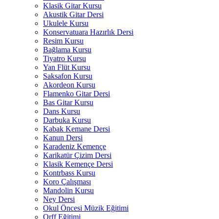
Klasik Gitar Kursu
Akustik Gitar Dersi
Ukulele Kursu
Konservatuara Hazırlık Dersi
Resim Kursu
Bağlama Kursu
Tiyatro Kursu
Yan Flüt Kursu
Saksafon Kursu
Akordeon Kursu
Flamenko Gitar Dersi
Bas Gitar Kursu
Dans Kursu
Darbuka Kursu
Kabak Kemane Dersi
Kanun Dersi
Karadeniz Kemençe
Karikatür Çizim Dersi
Klasik Kemençe Dersi
Kontrbass Kursu
Koro Çalışması
Mandolin Kursu
Ney Dersi
Okul Öncesi Müzik Eğitimi
Orff Eğitimi