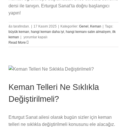
dersi ile tanışın. Erturgut Sanat’ta doğru başlangıcı
yapın!
&s tarafından.
|
17 Kasım 2025
|
Kategoriler:
Genel
,
Keman
|
Tags:
büyük keman
,
hangi keman daha iyi
,
hangi kemanı satın almalıyım
,
ilk
Ücretsiz
keman
|
yorumlar kapalı
Keman
Read More
Deneme
Dersi
Faydaları
için
Keman Telleri Ne Sıklıkla
Değiştirilmeli?
Erturgut Sanat ailesi olarak bugün sizler için keman
telleri ne sıklıkla değiştirilmeli konusunu ele alacağız.