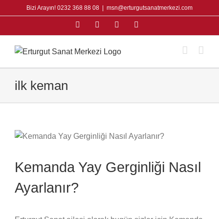
Skip
Bizi Arayın! 0232 368 88 08
|
msn@erturgutsanatmerkezi.com
to
Facebook
Instagram
X
YouTube
content
ilk keman
Kemanda Yay Gerginliği Nasıl
Ayarlanır?