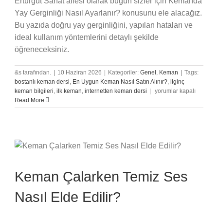
Erturgut Sanat ailesi olarak bugün sizler için Kemanda
Yay Gerginliği Nasıl Ayarlanır? konusunu ele alacağız.
Bu yazıda doğru yay gerginliğini, yapılan hataları ve
ideal kullanım yöntemlerini detaylı şekilde
öğreneceksiniz.
&s tarafından.
|
10 Haziran 2026
|
Kategoriler:
Genel
,
Keman
|
Tags:
bostanlı keman dersi
,
En Uygun Keman Nasıl Satın Alınır?
,
ilginç
Kemanda
keman bilgileri
,
ilk keman
,
internetten keman dersi
|
yorumlar kapalı
Yay
Read More
Gerginliği
Nasıl
Ayarlanır?
için
Keman Çalarken Temiz Ses
Nasıl Elde Edilir?