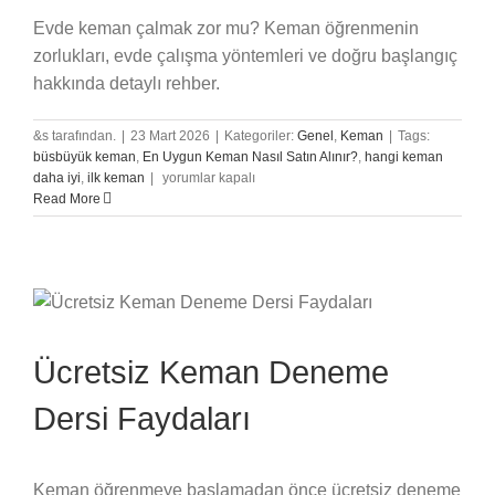
Evde keman çalmak zor mu? Keman öğrenmenin
zorlukları, evde çalışma yöntemleri ve doğru başlangıç
hakkında detaylı rehber.
&s tarafından.
|
23 Mart 2026
|
Kategoriler:
Genel
,
Keman
|
Tags:
büsbüyük keman
,
En Uygun Keman Nasıl Satın Alınır?
,
hangi keman
Evde
daha iyi
,
ilk keman
|
yorumlar kapalı
Keman
Read More
Çalmak
Zor
Mu?
için
Ücretsiz Keman Deneme
Dersi Faydaları
Keman öğrenmeye başlamadan önce ücretsiz deneme