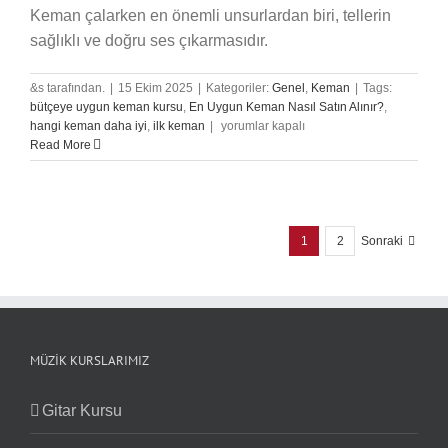
Keman çalarken en önemli unsurlardan biri, tellerin
sağlıklı ve doğru ses çıkarmasıdır.
&s tarafından.
|
15 Ekim 2025
|
Kategoriler:
Genel
,
Keman
|
Tags:
bütçeye uygun keman kursu
,
En Uygun Keman Nasıl Satın Alınır?
,
Keman
hangi keman daha iyi
,
ilk keman
|
yorumlar kapalı
Telleri
Read More
Ne
Sıklıkla
Değiştirilmeli?
için
1
2
Sonraki
MÜZIK KURSLARIMIZ
Gitar Kursu