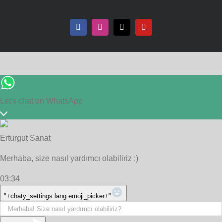
Facebook
Instagram
X
YouTube
Let's chat on WhatsApp
Erturgut Sanat
Merhaba, size nasıl yardımcı olabiliriz :)
03:34
WhatsApp
"+chaty_settings.lang.emoji_picker+"
Message