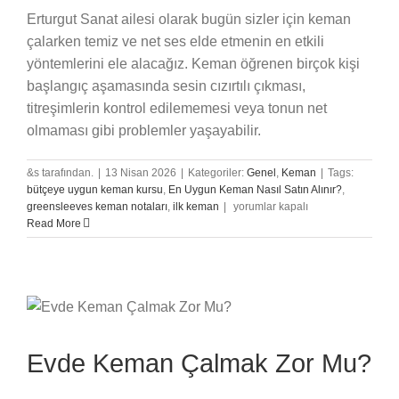
Erturgut Sanat ailesi olarak bugün sizler için keman
çalarken temiz ve net ses elde etmenin en etkili
yöntemlerini ele alacağız. Keman öğrenen birçok kişi
başlangıç aşamasında sesin cızırtılı çıkması,
titreşimlerin kontrol edilememesi veya tonun net
olmaması gibi problemler yaşayabilir.
&s tarafından.
|
13 Nisan 2026
|
Kategoriler:
Genel
,
Keman
|
Tags:
bütçeye uygun keman kursu
,
En Uygun Keman Nasıl Satın Alınır?
,
Keman
greensleeves keman notaları
,
ilk keman
|
yorumlar kapalı
Çalarken
Read More
Temiz
Ses
Nasıl
Elde
Edilir?
için
Evde Keman Çalmak Zor Mu?