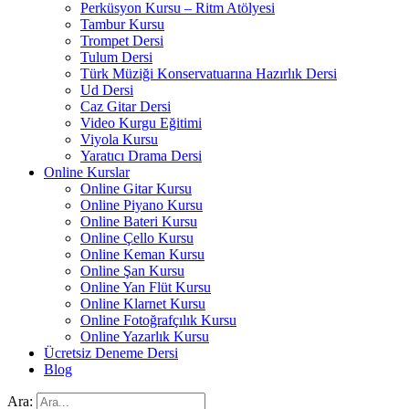
Perküsyon Kursu – Ritm Atölyesi
Tambur Kursu
Trompet Dersi
Tulum Dersi
Türk Müziği Konservatuarına Hazırlık Dersi
Ud Dersi
Caz Gitar Dersi
Video Kurgu Eğitimi
Viyola Kursu
Yaratıcı Drama Dersi
Online Kurslar
Online Gitar Kursu
Online Piyano Kursu
Online Bateri Kursu
Online Çello Kursu
Online Keman Kursu
Online Şan Kursu
Online Yan Flüt Kursu
Online Klarnet Kursu
Online Fotoğrafçılık Kursu
Online Yazarlık Kursu
Ücretsiz Deneme Dersi
Blog
Ara: