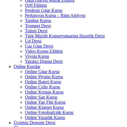
Okul Öncesi Müzik Eğitimi
Orff Eğitimi
Perdesiz Gitar Kursu
Perküsyon Kursu – Ritm Atölyesi
Tambur Kursu
Trompet Dersi
Tulum Dersi
Türk Müziği Konservatuarına Hazırlık Dersi
Ud Dersi
Caz Gitar Dersi
Video Kurgu Eğitimi
Viyola Kursu
Yaratıcı Drama Dersi
Online Kurslar
Online Gitar Kursu
Online Piyano Kursu
Online Bateri Kursu
Online Çello Kursu
Online Keman Kursu
Online Şan Kursu
Online Yan Flüt Kursu
Online Klarnet Kursu
Online Fotoğrafçılık Kursu
Online Yazarlık Kursu
Ücretsiz Deneme Dersi