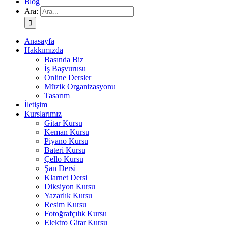
Blog
Ara:
Anasayfa
Hakkımızda
Basında Biz
İş Başvurusu
Online Dersler
Müzik Organizasyonu
Tasarım
İletişim
Kurslarımız
Gitar Kursu
Keman Kursu
Piyano Kursu
Bateri Kursu
Çello Kursu
Şan Dersi
Klarnet Dersi
Diksiyon Kursu
Yazarlık Kursu
Resim Kursu
Fotoğrafçılık Kursu
Elektro Gitar Kursu