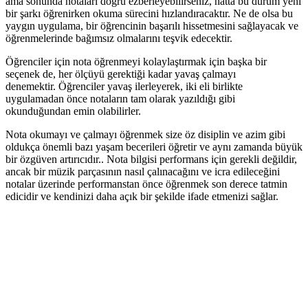
ama sonunda notaları doğru ezberleyebilirseniz, hatta bu durum yeni
bir şarkı öğrenirken okuma sürecini hızlandıracaktır. Ne de olsa bu
yaygın uygulama, bir öğrencinin başarılı hissetmesini sağlayacak ve
öğrenmelerinde bağımsız olmalarını teşvik edecektir.
Öğrenciler için nota öğrenmeyi kolaylaştırmak için başka bir
seçenek de, her ölçüyü gerektiği kadar yavaş çalmayı
denemektir. Öğrenciler yavaş ilerleyerek, iki eli birlikte
uygulamadan önce notaların tam olarak yazıldığı gibi
okunduğundan emin olabilirler.
Nota okumayı ve çalmayı öğrenmek size öz disiplin ve azim gibi
oldukça önemli bazı yaşam becerileri öğretir ve aynı zamanda büyük
bir özgüven artırıcıdır.. Nota bilgisi performans için gerekli değildir,
ancak bir müzik parçasının nasıl çalınacağını ve icra edileceğini
notalar üzerinde performanstan önce öğrenmek son derece tatmin
edicidir ve kendinizi daha açık bir şekilde ifade etmenizi sağlar.