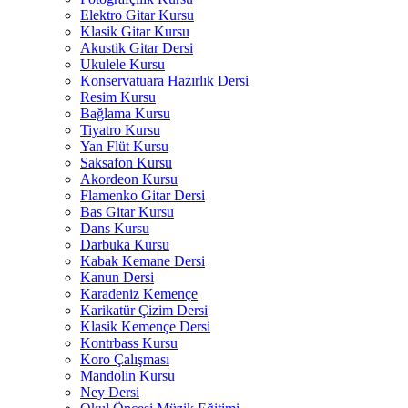
Elektro Gitar Kursu
Klasik Gitar Kursu
Akustik Gitar Dersi
Ukulele Kursu
Konservatuara Hazırlık Dersi
Resim Kursu
Bağlama Kursu
Tiyatro Kursu
Yan Flüt Kursu
Saksafon Kursu
Akordeon Kursu
Flamenko Gitar Dersi
Bas Gitar Kursu
Dans Kursu
Darbuka Kursu
Kabak Kemane Dersi
Kanun Dersi
Karadeniz Kemençe
Karikatür Çizim Dersi
Klasik Kemençe Dersi
Kontrbass Kursu
Koro Çalışması
Mandolin Kursu
Ney Dersi