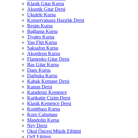
Klasik Gitar Kursu
Akustik Gitar Dersi
Ukulele Kursu
Konservatuara Hazırlık Dersi
Resim Kursu
Bağlama Kursu
Tiyatro Kursu
Yan Flüt Kursu
Saksafon Kursu
Akordeon Kursu
Flamenko Gitar Dersi
Bas Gitar Kursu
Dans Kursu
Darbuka Kursu
Kabak Kemane Dersi
Kanun Dersi
Karadeniz Kemençe
Karikatür Çizim Dersi
Klasik Kemençe Dersi
Kontrbass Kursu
Koro Çalışması
Mandolin Kursu
Ney Dersi
Okul Öncesi Müzik Eğitimi
Orff Eğitimi