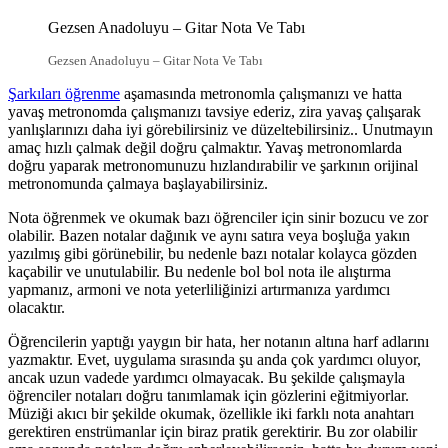
Gezsen Anadoluyu – Gitar Nota Ve Tabı
Gezsen Anadoluyu – Gitar Nota Ve Tabı
Şarkıları öğrenme
aşamasında metronomla çalışmanızı ve hatta
yavaş metronomda çalışmanızı tavsiye ederiz, zira yavaş çalışarak
yanlışlarınızı daha iyi görebilirsiniz ve düzeltebilirsiniz.. Unutmayın
amaç hızlı çalmak değil doğru çalmaktır. Yavaş metronomlarda
doğru yaparak metronomunuzu hızlandırabilir ve şarkının orijinal
metronomunda çalmaya başlayabilirsiniz.
Nota öğrenmek ve okumak bazı öğrenciler için sinir bozucu ve zor
olabilir. Bazen notalar dağınık ve aynı satıra veya boşluğa yakın
yazılmış gibi görünebilir, bu nedenle bazı notalar kolayca gözden
kaçabilir ve unutulabilir. Bu nedenle bol bol nota ile alıştırma
yapmanız, armoni ve nota yeterliliğinizi artırmanıza yardımcı
olacaktır.
Öğrencilerin yaptığı yaygın bir hata, her notanın altına harf adlarını
yazmaktır. Evet, uygulama sırasında şu anda çok yardımcı oluyor,
ancak uzun vadede yardımcı olmayacak. Bu şekilde çalışmayla
öğrenciler notaları doğru tanımlamak için gözlerini eğitmiyorlar.
Müziği akıcı bir şekilde okumak, özellikle iki farklı nota anahtarı
gerektiren enstrümanlar için biraz pratik gerektirir. Bu zor olabilir