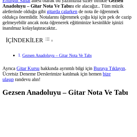
Erturgut Sanat
ailesi olarak bu yazımızda sizler birlikte
Gezsen
Anadoluyu – Gitar Nota Ve Tabı
nı ele alacağız.. Tüm müzik
aletlerinde olduğu gibi
gitarda çalarken
de nota ile öğrenmek
oldukça önemlidir. Notalarını öğrenmek çoğu kişi için pek de cazip
gelmeyebilir ancak nota öğrenerek eğitiminize kesinlikle işinizi
inanılmaz kolaylaştıracaktır..
İÇİNDEKİLER
Gezsen Anadoluyu – Gitar Nota Ve Tabı
Ayrıca
Gitar Kursu
hakkında ayrıntılı bilgi için
Buraya Tıklayın
.
Ücretsiz Deneme Derslerimize katılmak için hemen
bize
ulaşıp
randevu alın!
Gezsen Anadoluyu – Gitar Nota Ve Tabı