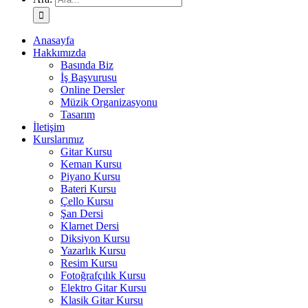
Anasayfa
Hakkımızda
Basında Biz
İş Başvurusu
Online Dersler
Müzik Organizasyonu
Tasarım
İletişim
Kurslarımız
Gitar Kursu
Keman Kursu
Piyano Kursu
Bateri Kursu
Çello Kursu
Şan Dersi
Klarnet Dersi
Diksiyon Kursu
Yazarlık Kursu
Resim Kursu
Fotoğrafçılık Kursu
Elektro Gitar Kursu
Klasik Gitar Kursu