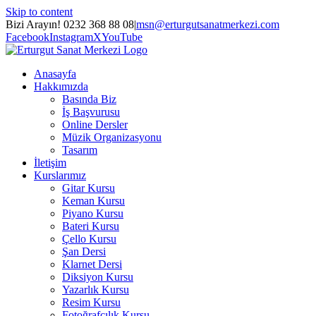
Skip to content
Bizi Arayın! 0232 368 88 08
|
msn@erturgutsanatmerkezi.com
Facebook
Instagram
X
YouTube
Anasayfa
Hakkımızda
Basında Biz
İş Başvurusu
Online Dersler
Müzik Organizasyonu
Tasarım
İletişim
Kurslarımız
Gitar Kursu
Keman Kursu
Piyano Kursu
Bateri Kursu
Çello Kursu
Şan Dersi
Klarnet Dersi
Diksiyon Kursu
Yazarlık Kursu
Resim Kursu
Fotoğrafçılık Kursu