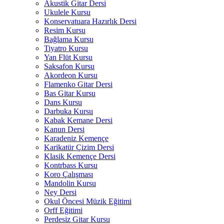
Akustik Gitar Dersi
Ukulele Kursu
Konservatuara Hazırlık Dersi
Resim Kursu
Bağlama Kursu
Tiyatro Kursu
Yan Flüt Kursu
Saksafon Kursu
Akordeon Kursu
Flamenko Gitar Dersi
Bas Gitar Kursu
Dans Kursu
Darbuka Kursu
Kabak Kemane Dersi
Kanun Dersi
Karadeniz Kemençe
Karikatür Çizim Dersi
Klasik Kemençe Dersi
Kontrbass Kursu
Koro Çalışması
Mandolin Kursu
Ney Dersi
Okul Öncesi Müzik Eğitimi
Orff Eğitimi
Perdesiz Gitar Kursu