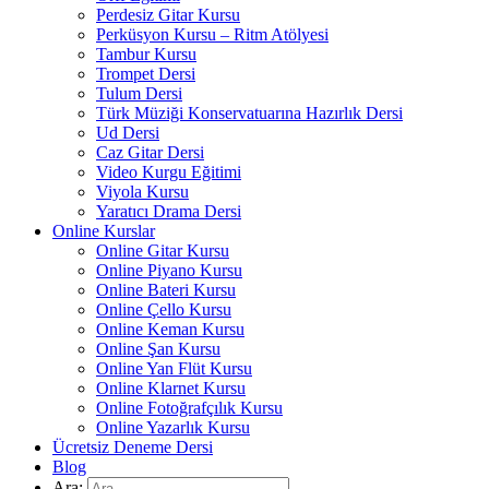
Perdesiz Gitar Kursu
Perküsyon Kursu – Ritm Atölyesi
Tambur Kursu
Trompet Dersi
Tulum Dersi
Türk Müziği Konservatuarına Hazırlık Dersi
Ud Dersi
Caz Gitar Dersi
Video Kurgu Eğitimi
Viyola Kursu
Yaratıcı Drama Dersi
Online Kurslar
Online Gitar Kursu
Online Piyano Kursu
Online Bateri Kursu
Online Çello Kursu
Online Keman Kursu
Online Şan Kursu
Online Yan Flüt Kursu
Online Klarnet Kursu
Online Fotoğrafçılık Kursu
Online Yazarlık Kursu
Ücretsiz Deneme Dersi
Blog
Ara: