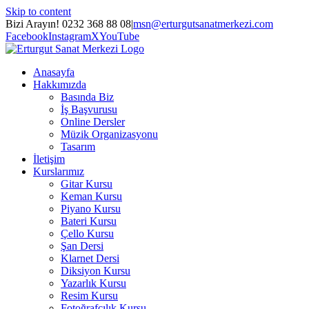
Skip to content
Bizi Arayın! 0232 368 88 08
|
msn@erturgutsanatmerkezi.com
Facebook
Instagram
X
YouTube
Anasayfa
Hakkımızda
Basında Biz
İş Başvurusu
Online Dersler
Müzik Organizasyonu
Tasarım
İletişim
Kurslarımız
Gitar Kursu
Keman Kursu
Piyano Kursu
Bateri Kursu
Çello Kursu
Şan Dersi
Klarnet Dersi
Diksiyon Kursu
Yazarlık Kursu
Resim Kursu
Fotoğrafçılık Kursu