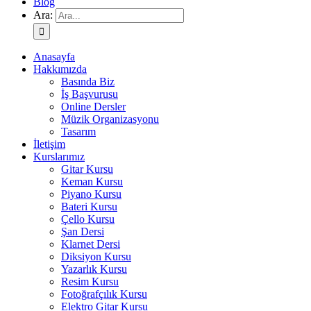
Blog
Ara:
Anasayfa
Hakkımızda
Basında Biz
İş Başvurusu
Online Dersler
Müzik Organizasyonu
Tasarım
İletişim
Kurslarımız
Gitar Kursu
Keman Kursu
Piyano Kursu
Bateri Kursu
Çello Kursu
Şan Dersi
Klarnet Dersi
Diksiyon Kursu
Yazarlık Kursu
Resim Kursu
Fotoğrafçılık Kursu
Elektro Gitar Kursu