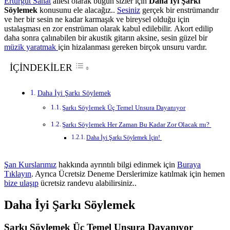
Erturgut Sanat
ailesi olarak bugün sizler için
Daha İyi Şarkı
Söylemek
konusunu ele alacağız..
Sesiniz
gerçek bir enstrümandır
ve her bir sesin ne kadar karmaşık ve bireysel olduğu için
ustalaşması en zor enstrüman olarak kabul edilebilir. Akort edilip
daha sonra çalınabilen bir akustik gitarın aksine, sesin güzel bir
müzik yaratmak
için hizalanması gereken birçok unsuru vardır.
İÇİNDEKİLER
Daha İyi Şarkı Söylemek
Şarkı Söylemek Üç Temel Unsura Dayanıyor
Şarkı Söylemek Her Zaman Bu Kadar Zor Olacak mı?
Daha İyi Şarkı Söylemek İçin!
Şan Kurslarımız
hakkında ayrıntılı bilgi edinmek için
Buraya
Tıklayın
. Ayrıca Ücretsiz Deneme Derslerimize katılmak için hemen
bize ulaşıp
ücretsiz randevu alabilirsiniz..
Daha İyi Şarkı Söylemek
Şarkı Söylemek Üç Temel Unsura Dayanıyor