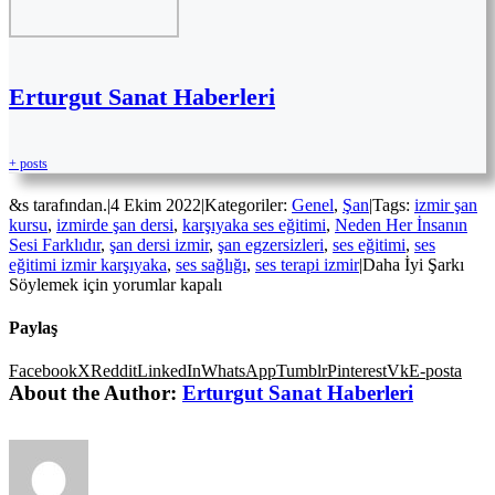
Erturgut Sanat Haberleri
+ posts
&s tarafından.
|
4 Ekim 2022
|
Kategoriler:
Genel
,
Şan
|
Tags:
izmir şan
kursu
,
izmirde şan dersi
,
karşıyaka ses eğitimi
,
Neden Her İnsanın
Sesi Farklıdır
,
şan dersi izmir
,
şan egzersizleri
,
ses eğitimi
,
ses
eğitimi izmir karşıyaka
,
ses sağlığı
,
ses terapi izmir
|
Daha İyi Şarkı
Söylemek için
yorumlar kapalı
Paylaş
Facebook
X
Reddit
LinkedIn
WhatsApp
Tumblr
Pinterest
Vk
E-posta
About the Author:
Erturgut Sanat Haberleri