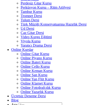
Perdesiz Gitar Kursu
Perküsyon Kursu – Ritm Atölyesi
Tambur Kursu
Trompet Dersi
Tulum Dersi
Türk Müziği Konservatuarına Hazırlık Dersi
Ud Dersi
Caz Gitar Dersi
Video Kurgu Eğitimi
Viyola Kursu
Yaratıcı Drama Dersi
Online Kurslar
Online Gitar Kursu
Online Piyano Kursu
Online Bateri Kursu
Online Çello Kursu
Online Keman Kursu
Online Şan Kursu
Online Yan Flüt Kursu
Online Klarnet Kursu
Online Fotoğrafçılık Kursu
Online Yazarlık Kursu
Ücretsiz Deneme Dersi
Blog
Ara: