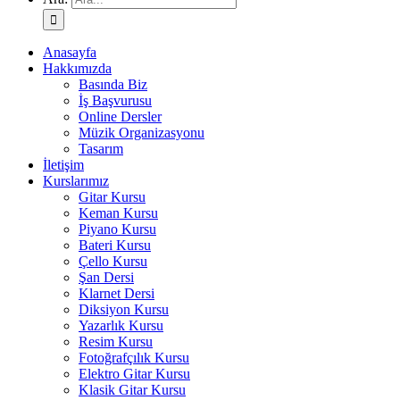
Anasayfa
Hakkımızda
Basında Biz
İş Başvurusu
Online Dersler
Müzik Organizasyonu
Tasarım
İletişim
Kurslarımız
Gitar Kursu
Keman Kursu
Piyano Kursu
Bateri Kursu
Çello Kursu
Şan Dersi
Klarnet Dersi
Diksiyon Kursu
Yazarlık Kursu
Resim Kursu
Fotoğrafçılık Kursu
Elektro Gitar Kursu
Klasik Gitar Kursu