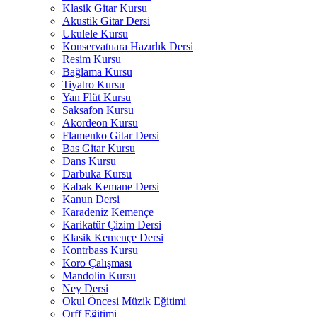
Klasik Gitar Kursu
Akustik Gitar Dersi
Ukulele Kursu
Konservatuara Hazırlık Dersi
Resim Kursu
Bağlama Kursu
Tiyatro Kursu
Yan Flüt Kursu
Saksafon Kursu
Akordeon Kursu
Flamenko Gitar Dersi
Bas Gitar Kursu
Dans Kursu
Darbuka Kursu
Kabak Kemane Dersi
Kanun Dersi
Karadeniz Kemençe
Karikatür Çizim Dersi
Klasik Kemençe Dersi
Kontrbass Kursu
Koro Çalışması
Mandolin Kursu
Ney Dersi
Okul Öncesi Müzik Eğitimi
Orff Eğitimi