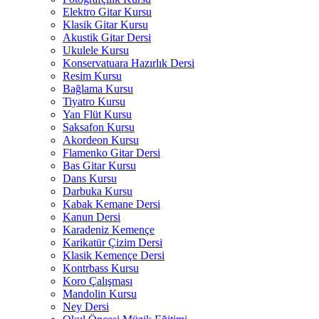
Elektro Gitar Kursu
Klasik Gitar Kursu
Akustik Gitar Dersi
Ukulele Kursu
Konservatuara Hazırlık Dersi
Resim Kursu
Bağlama Kursu
Tiyatro Kursu
Yan Flüt Kursu
Saksafon Kursu
Akordeon Kursu
Flamenko Gitar Dersi
Bas Gitar Kursu
Dans Kursu
Darbuka Kursu
Kabak Kemane Dersi
Kanun Dersi
Karadeniz Kemençe
Karikatür Çizim Dersi
Klasik Kemençe Dersi
Kontrbass Kursu
Koro Çalışması
Mandolin Kursu
Ney Dersi