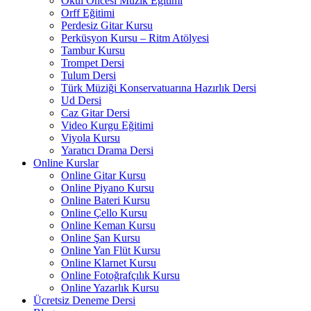
Okul Öncesi Müzik Eğitimi
Orff Eğitimi
Perdesiz Gitar Kursu
Perküsyon Kursu – Ritm Atölyesi
Tambur Kursu
Trompet Dersi
Tulum Dersi
Türk Müziği Konservatuarına Hazırlık Dersi
Ud Dersi
Caz Gitar Dersi
Video Kurgu Eğitimi
Viyola Kursu
Yaratıcı Drama Dersi
Online Kurslar
Online Gitar Kursu
Online Piyano Kursu
Online Bateri Kursu
Online Çello Kursu
Online Keman Kursu
Online Şan Kursu
Online Yan Flüt Kursu
Online Klarnet Kursu
Online Fotoğrafçılık Kursu
Online Yazarlık Kursu
Ücretsiz Deneme Dersi