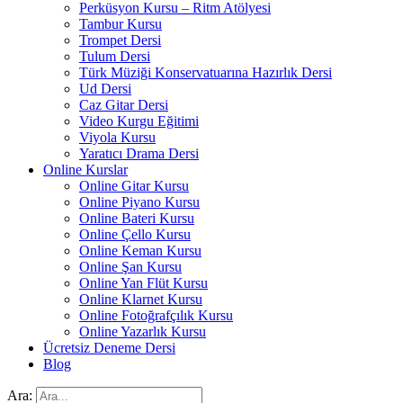
Perküsyon Kursu – Ritm Atölyesi
Tambur Kursu
Trompet Dersi
Tulum Dersi
Türk Müziği Konservatuarına Hazırlık Dersi
Ud Dersi
Caz Gitar Dersi
Video Kurgu Eğitimi
Viyola Kursu
Yaratıcı Drama Dersi
Online Kurslar
Online Gitar Kursu
Online Piyano Kursu
Online Bateri Kursu
Online Çello Kursu
Online Keman Kursu
Online Şan Kursu
Online Yan Flüt Kursu
Online Klarnet Kursu
Online Fotoğrafçılık Kursu
Online Yazarlık Kursu
Ücretsiz Deneme Dersi
Blog
Ara: