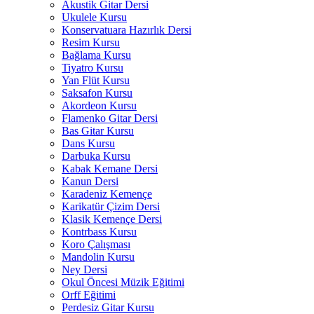
Akustik Gitar Dersi
Ukulele Kursu
Konservatuara Hazırlık Dersi
Resim Kursu
Bağlama Kursu
Tiyatro Kursu
Yan Flüt Kursu
Saksafon Kursu
Akordeon Kursu
Flamenko Gitar Dersi
Bas Gitar Kursu
Dans Kursu
Darbuka Kursu
Kabak Kemane Dersi
Kanun Dersi
Karadeniz Kemençe
Karikatür Çizim Dersi
Klasik Kemençe Dersi
Kontrbass Kursu
Koro Çalışması
Mandolin Kursu
Ney Dersi
Okul Öncesi Müzik Eğitimi
Orff Eğitimi
Perdesiz Gitar Kursu