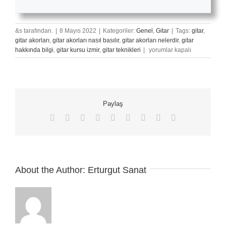
&s tarafından.
|
8 Mayıs 2022
|
Kategoriler:
Genel
,
Gitar
|
Tags:
gitar
,
gitar akorları
,
gitar akorları nasıl basılır
,
gitar akorları nelerdir
,
gitar
Zifiri
hakkında bilgi
,
gitar kursu izmir
,
gitar teknikleri
|
yorumlar kapalı
–
Gitar
Nota
Ve
Tabı
Paylaş
için
Facebook
X
Reddit
LinkedIn
WhatsApp
Tumblr
Pinterest
Vk
E-
posta
About the Author:
Erturgut Sanat