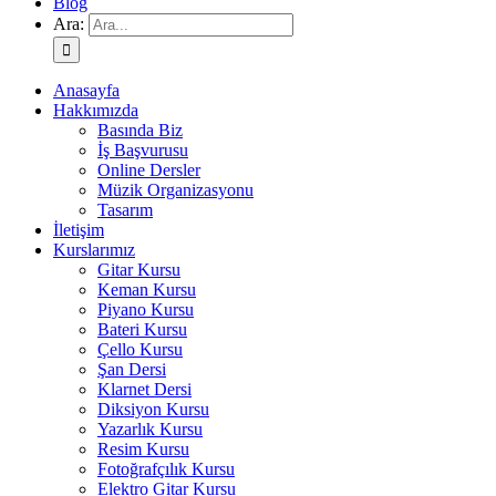
Blog
Ara:
Anasayfa
Hakkımızda
Basında Biz
İş Başvurusu
Online Dersler
Müzik Organizasyonu
Tasarım
İletişim
Kurslarımız
Gitar Kursu
Keman Kursu
Piyano Kursu
Bateri Kursu
Çello Kursu
Şan Dersi
Klarnet Dersi
Diksiyon Kursu
Yazarlık Kursu
Resim Kursu
Fotoğrafçılık Kursu
Elektro Gitar Kursu