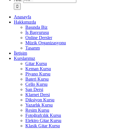
Anasayfa
Hakkımızda
Basında Biz
İş Başvurusu
Online Dersler
Müzik Organizasyonu
Tasarım
İletişim
Kurslarımız
Gitar Kursu
Keman Kursu
Piyano Kursu
Bateri Kursu
Çello Kursu
Şan Dersi
Klarnet Dersi
Diksiyon Kursu
Yazarlık Kursu
Resim Kursu
Fotoğrafçılık Kursu
Elektro Gitar Kursu
Klasik Gitar Kursu