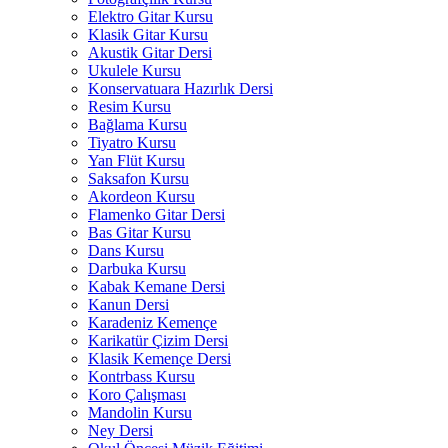
Elektro Gitar Kursu
Klasik Gitar Kursu
Akustik Gitar Dersi
Ukulele Kursu
Konservatuara Hazırlık Dersi
Resim Kursu
Bağlama Kursu
Tiyatro Kursu
Yan Flüt Kursu
Saksafon Kursu
Akordeon Kursu
Flamenko Gitar Dersi
Bas Gitar Kursu
Dans Kursu
Darbuka Kursu
Kabak Kemane Dersi
Kanun Dersi
Karadeniz Kemençe
Karikatür Çizim Dersi
Klasik Kemençe Dersi
Kontrbass Kursu
Koro Çalışması
Mandolin Kursu
Ney Dersi