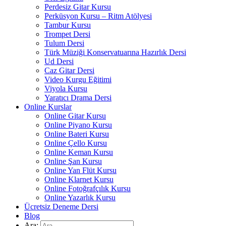
Perdesiz Gitar Kursu
Perküsyon Kursu – Ritm Atölyesi
Tambur Kursu
Trompet Dersi
Tulum Dersi
Türk Müziği Konservatuarına Hazırlık Dersi
Ud Dersi
Caz Gitar Dersi
Video Kurgu Eğitimi
Viyola Kursu
Yaratıcı Drama Dersi
Online Kurslar
Online Gitar Kursu
Online Piyano Kursu
Online Bateri Kursu
Online Çello Kursu
Online Keman Kursu
Online Şan Kursu
Online Yan Flüt Kursu
Online Klarnet Kursu
Online Fotoğrafçılık Kursu
Online Yazarlık Kursu
Ücretsiz Deneme Dersi
Blog
Ara: