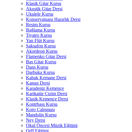
Klasik Gitar Kursu
Akustik Gitar Dersi
Ukulele Kursu
Konservatuara Hazırlık Dersi
Resim Kursu
Bağlama Kursu
Tiyatro Kursu
Yan Flüt Kursu
Saksafon Kursu
Akordeon Kursu
Flamenko Gitar Dersi
Bas Gitar Kursu
Dans Kursu
Darbuka Kursu
Kabak Kemane Dersi
Kanun Dersi
Karadeniz Kemençe
Karikatür Çizim Dersi
Klasik Kemençe Dersi
Kontrbass Kursu
Koro Çalışması
Mandolin Kursu
Ney Dersi
Okul Öncesi Müzik Eğitimi
Orff Eğitimi