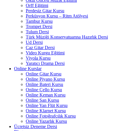
Okul Öncesi Müzik Eğitimi
Orff Eğitimi
Perdesiz Gitar Kursu
Perküsyon Kursu – Ritm Atölyesi
Tambur Kursu
Trompet Dersi
Tulum Dersi
Türk Müziği Konservatuarına Hazırlık Dersi
Ud Dersi
Caz Gitar Dersi
Video Kurgu Eğitimi
Viyola Kursu
Yaratıcı Drama Dersi
Online Kurslar
Online Gitar Kursu
Online Piyano Kursu
Online Bateri Kursu
Online Çello Kursu
Online Keman Kursu
Online Şan Kursu
Online Yan Flüt Kursu
Online Klarnet Kursu
Online Fotoğrafçılık Kursu
Online Yazarlık Kursu
Ücretsiz Deneme Dersi