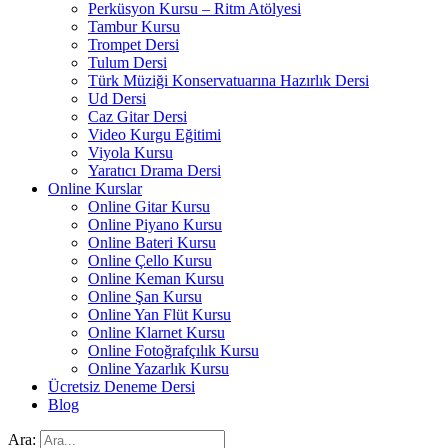
Perküsyon Kursu – Ritm Atölyesi
Tambur Kursu
Trompet Dersi
Tulum Dersi
Türk Müziği Konservatuarına Hazırlık Dersi
Ud Dersi
Caz Gitar Dersi
Video Kurgu Eğitimi
Viyola Kursu
Yaratıcı Drama Dersi
Online Kurslar
Online Gitar Kursu
Online Piyano Kursu
Online Bateri Kursu
Online Çello Kursu
Online Keman Kursu
Online Şan Kursu
Online Yan Flüt Kursu
Online Klarnet Kursu
Online Fotoğrafçılık Kursu
Online Yazarlık Kursu
Ücretsiz Deneme Dersi
Blog
Ara: