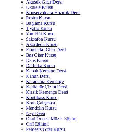
Akustik Gitar Dersi
Ukulele Kursu
Konservatuara Hazırlık Dersi
Resim Kursu
Bağlama Kursu
Tiyatro Kursu
Yan Flüt Kursu
Saksafon Kursu
Akordeon Kursu
Flamenko Gitar Dersi
Bas Gitar Kursu
Dans Kursu
Darbuka Kursu
Kabak Kemane Dersi
Kanun Dersi
Karadeniz Kemençe
Karikatür Çizim Dersi
Klasik Kemençe Dersi
Kontrbass Kursu
Koro Çalışması
Mandolin Kursu
Ney Dersi
Okul Öncesi Müzik Eğitimi
Orff Eğitimi
Perdesiz Gitar Kursu