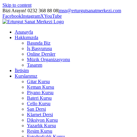
Skip to content
Bizi Arayın! 0232 368 88 08
|
msn@erturgutsanatmerkezi.com
Facebook
Instagram
X
YouTube
Anasayfa
Hakkımızda
Basında Biz
İş Başvurusu
Online Dersler
Müzik Organizasyonu
Tasarım
İletişim
Kurslarımız
Gitar Kursu
Keman Kursu
Piyano Kursu
Bateri Kursu
Çello Kursu
Şan Dersi
Klarnet Dersi
Diksiyon Kursu
Yazarlık Kursu
Resim Kursu
Fotoğrafçılık Kursu