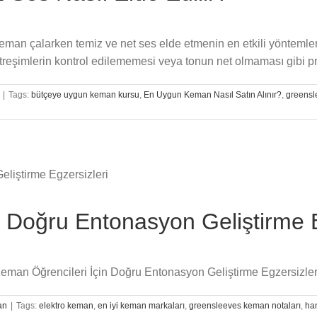
 keman çalarken temiz ve net ses elde etmenin en etkili yöntemle
titreşimlerin kontrol edilememesi veya tonun net olmaması gibi p
|
Tags:
bütçeye uygun keman kursu
,
En Uygun Keman Nasıl Satın Alınır?
,
greens
 Doğru Entonasyon Geliştirme E
n Keman Öğrencileri İçin Doğru Entonasyon Geliştirme Egzersizle
an
|
Tags:
elektro keman
,
en iyi keman markaları
,
greensleeves keman notaları
,
ha