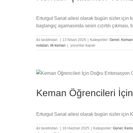
Erturgut Sanat ailesi olarak bugün sizler için
başlangıç aşamasında sesin cızırtılı çıkması, 
&s tarafından.
|
13 Nisan 2026
|
Kategoriler:
Genel
,
Keman
Keman
notaları
,
ilk keman
|
yorumlar kapalı
Çalarken
Temiz
Ses
Nasıl
Elde
Edilir?
için
Keman Öğrencileri İçin
Erturgut Sanat ailesi olarak bugün sizler içi
&s tarafından.
|
16 Haziran 2025
|
Kategoriler:
Genel
,
Kem