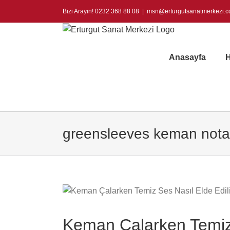
Skip
Bizi Arayın! 0232 368 88 08
|
msn@erturgutsanatmerkezi.
to
content
Anasayfa
H
greensleeves keman notal
Keman Çalarken Temiz 