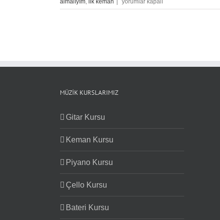
Keman
almalıyım
,
ilk keman
|
yorumlar kapalı
Öğrencileri
İçin
Doğru
Entonasyon
Geliştirme
Egzersizleri
için
MÜZIK KURSLARIMIZ
Gitar Kursu
Keman Kursu
Piyano Kursu
Çello Kursu
Bateri Kursu