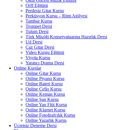
Okul Öncesi Müzik Eğitimi
Orff Eğitimi
Perdesiz Gitar Kursu
Perküsyon Kursu – Ritm Atölyesi
Tambur Kursu
Trompet Dersi
Tulum Dersi
Türk Müziği Konservatuarına Hazırlık Dersi
Ud Dersi
Caz Gitar Dersi
Video Kurgu Eğitimi
Viyola Kursu
Yaratıcı Drama Dersi
Online Kurslar
Online Gitar Kursu
Online Piyano Kursu
Online Bateri Kursu
Online Çello Kursu
Online Keman Kursu
Online Şan Kursu
Online Yan Flüt Kursu
Online Klarnet Kursu
Online Fotoğrafçılık Kursu
Online Yazarlık Kursu
Ücretsiz Deneme Dersi