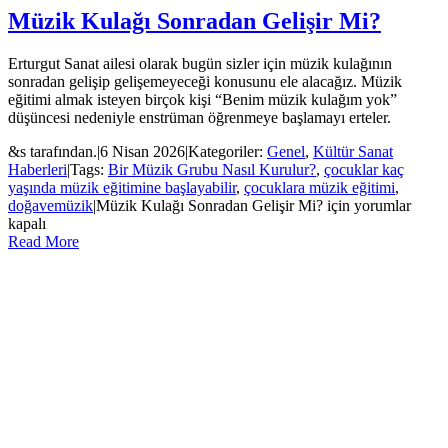
Müzik Kulağı Sonradan Gelişir Mi?
Erturgut Sanat ailesi olarak bugün sizler için müzik kulağının
sonradan gelişip gelişemeyeceği konusunu ele alacağız. Müzik
eğitimi almak isteyen birçok kişi “Benim müzik kulağım yok”
düşüncesi nedeniyle enstrüman öğrenmeye başlamayı erteler.
&s tarafından.
|
6 Nisan 2026
|
Kategoriler:
Genel
,
Kültür Sanat
Haberleri
|
Tags:
Bir Müzik Grubu Nasıl Kurulur?
,
çocuklar kaç
yaşında müzik eğitimine başlayabilir
,
çocuklara müzik eğitimi
,
doğavemüzik
|
Müzik Kulağı Sonradan Gelişir Mi? için
yorumlar
kapalı
Read More