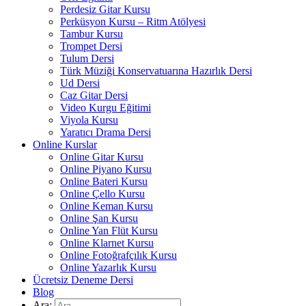
Perdesiz Gitar Kursu
Perküsyon Kursu – Ritm Atölyesi
Tambur Kursu
Trompet Dersi
Tulum Dersi
Türk Müziği Konservatuarına Hazırlık Dersi
Ud Dersi
Caz Gitar Dersi
Video Kurgu Eğitimi
Viyola Kursu
Yaratıcı Drama Dersi
Online Kurslar
Online Gitar Kursu
Online Piyano Kursu
Online Bateri Kursu
Online Çello Kursu
Online Keman Kursu
Online Şan Kursu
Online Yan Flüt Kursu
Online Klarnet Kursu
Online Fotoğrafçılık Kursu
Online Yazarlık Kursu
Ücretsiz Deneme Dersi
Blog
Ara: