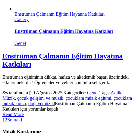
Enstrüman Çalmanın Eğitim Hayatına Katkıları
Gallery
Enstrüman Çalmanın Eğitim Hayatına Katkıları
Genel
Enstrüman Çalmanın Eğitim Hayatına
Katkıları
Enstrüman eğitiminin dikkat, hafıza ve akademik başarı üzerindeki
etkileri nelerdir? Öğrenciler ve veliler için bilimsel içerik.
&s tarafından.
|
29 Ağustos 2025
|
Kategoriler:
Genel
|
Tags:
Antik
Müzik
,
çocuk gelişimi ve müzik
,
çocuklara müzik eğitimi
,
çocuklara
müzik kursu
,
doğavemüzik
|
Enstrüman Çalmanın Eğitim Hayatına
Katkıları için
yorumlar kapalı
Read More
1
2
Sonraki
Müzik Kurslarımız