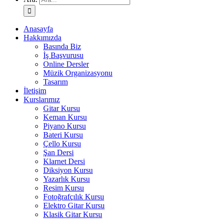
Anasayfa
Hakkımızda
Basında Biz
İş Başvurusu
Online Dersler
Müzik Organizasyonu
Tasarım
İletişim
Kurslarımız
Gitar Kursu
Keman Kursu
Piyano Kursu
Bateri Kursu
Çello Kursu
Şan Dersi
Klarnet Dersi
Diksiyon Kursu
Yazarlık Kursu
Resim Kursu
Fotoğrafçılık Kursu
Elektro Gitar Kursu
Klasik Gitar Kursu