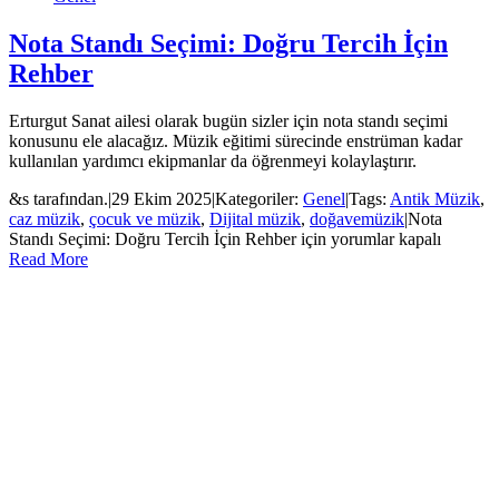
Nota Standı Seçimi: Doğru Tercih İçin
Rehber
Erturgut Sanat ailesi olarak bugün sizler için nota standı seçimi
konusunu ele alacağız. Müzik eğitimi sürecinde enstrüman kadar
kullanılan yardımcı ekipmanlar da öğrenmeyi kolaylaştırır.
&s tarafından.
|
29 Ekim 2025
|
Kategoriler:
Genel
|
Tags:
Antik Müzik
,
caz müzik
,
çocuk ve müzik
,
Dijital müzik
,
doğavemüzik
|
Nota
Standı Seçimi: Doğru Tercih İçin Rehber için
yorumlar kapalı
Read More