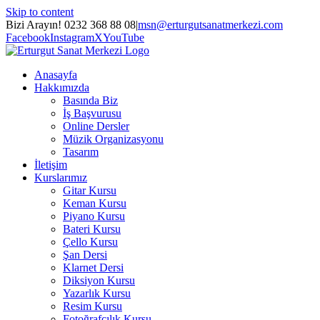
Skip to content
Bizi Arayın! 0232 368 88 08
|
msn@erturgutsanatmerkezi.com
Facebook
Instagram
X
YouTube
Anasayfa
Hakkımızda
Basında Biz
İş Başvurusu
Online Dersler
Müzik Organizasyonu
Tasarım
İletişim
Kurslarımız
Gitar Kursu
Keman Kursu
Piyano Kursu
Bateri Kursu
Çello Kursu
Şan Dersi
Klarnet Dersi
Diksiyon Kursu
Yazarlık Kursu
Resim Kursu
Fotoğrafçılık Kursu