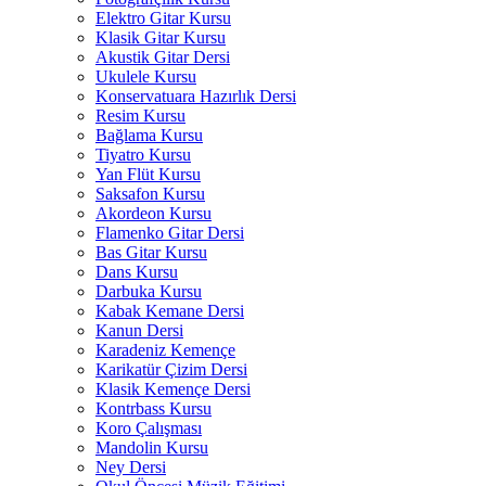
Elektro Gitar Kursu
Klasik Gitar Kursu
Akustik Gitar Dersi
Ukulele Kursu
Konservatuara Hazırlık Dersi
Resim Kursu
Bağlama Kursu
Tiyatro Kursu
Yan Flüt Kursu
Saksafon Kursu
Akordeon Kursu
Flamenko Gitar Dersi
Bas Gitar Kursu
Dans Kursu
Darbuka Kursu
Kabak Kemane Dersi
Kanun Dersi
Karadeniz Kemençe
Karikatür Çizim Dersi
Klasik Kemençe Dersi
Kontrbass Kursu
Koro Çalışması
Mandolin Kursu
Ney Dersi