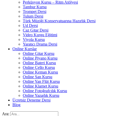
Perküsyon Kursu – Ritm Atölyesi
Tambur Kursu
Trompet Dersi
Tulum Dersi
Türk Müziği Konservatuarına Hazırlık Dersi
Ud Dersi
Caz Gitar Dersi
Video Kurgu Eğitimi
Viyola Kursu
Yaratıcı Drama Dersi
Online Kurslar
Online Gitar Kursu
Online Piyano Kursu
Online Bateri Kursu
Online Çello Kursu
Online Keman Kursu
Online Şan Kursu
Online Yan Flüt Kursu
Online Klarnet Kursu
Online Fotoğrafçılık Kursu
Online Yazarlık Kursu
Ücretsiz Deneme Dersi
Blog
Ara: