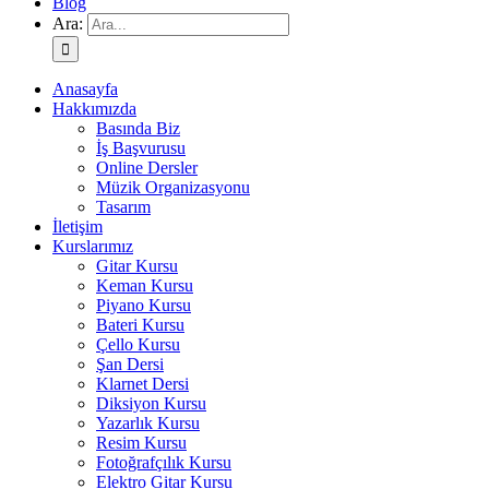
Blog
Ara:
Anasayfa
Hakkımızda
Basında Biz
İş Başvurusu
Online Dersler
Müzik Organizasyonu
Tasarım
İletişim
Kurslarımız
Gitar Kursu
Keman Kursu
Piyano Kursu
Bateri Kursu
Çello Kursu
Şan Dersi
Klarnet Dersi
Diksiyon Kursu
Yazarlık Kursu
Resim Kursu
Fotoğrafçılık Kursu
Elektro Gitar Kursu