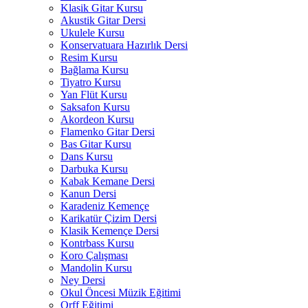
Klasik Gitar Kursu
Akustik Gitar Dersi
Ukulele Kursu
Konservatuara Hazırlık Dersi
Resim Kursu
Bağlama Kursu
Tiyatro Kursu
Yan Flüt Kursu
Saksafon Kursu
Akordeon Kursu
Flamenko Gitar Dersi
Bas Gitar Kursu
Dans Kursu
Darbuka Kursu
Kabak Kemane Dersi
Kanun Dersi
Karadeniz Kemençe
Karikatür Çizim Dersi
Klasik Kemençe Dersi
Kontrbass Kursu
Koro Çalışması
Mandolin Kursu
Ney Dersi
Okul Öncesi Müzik Eğitimi
Orff Eğitimi