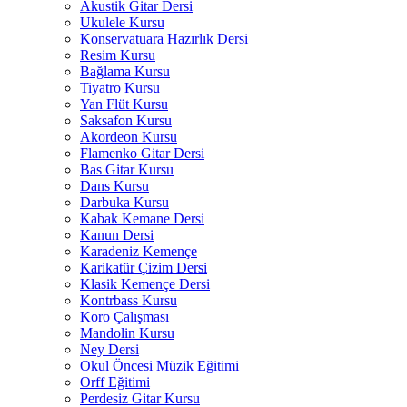
Akustik Gitar Dersi
Ukulele Kursu
Konservatuara Hazırlık Dersi
Resim Kursu
Bağlama Kursu
Tiyatro Kursu
Yan Flüt Kursu
Saksafon Kursu
Akordeon Kursu
Flamenko Gitar Dersi
Bas Gitar Kursu
Dans Kursu
Darbuka Kursu
Kabak Kemane Dersi
Kanun Dersi
Karadeniz Kemençe
Karikatür Çizim Dersi
Klasik Kemençe Dersi
Kontrbass Kursu
Koro Çalışması
Mandolin Kursu
Ney Dersi
Okul Öncesi Müzik Eğitimi
Orff Eğitimi
Perdesiz Gitar Kursu