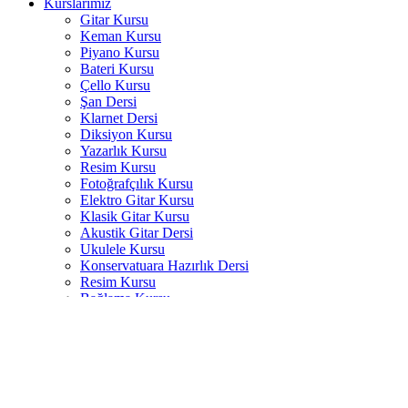
Kurslarımız
Gitar Kursu
Keman Kursu
Piyano Kursu
Bateri Kursu
Çello Kursu
Şan Dersi
Klarnet Dersi
Diksiyon Kursu
Yazarlık Kursu
Resim Kursu
Fotoğrafçılık Kursu
Elektro Gitar Kursu
Klasik Gitar Kursu
Akustik Gitar Dersi
Ukulele Kursu
Konservatuara Hazırlık Dersi
Resim Kursu
Bağlama Kursu
Tiyatro Kursu
Yan Flüt Kursu
Saksafon Kursu
Akordeon Kursu
Flamenko Gitar Dersi
Bas Gitar Kursu