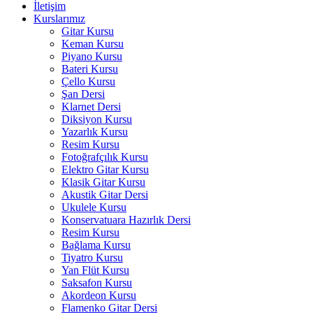
İletişim
Kurslarımız
Gitar Kursu
Keman Kursu
Piyano Kursu
Bateri Kursu
Çello Kursu
Şan Dersi
Klarnet Dersi
Diksiyon Kursu
Yazarlık Kursu
Resim Kursu
Fotoğrafçılık Kursu
Elektro Gitar Kursu
Klasik Gitar Kursu
Akustik Gitar Dersi
Ukulele Kursu
Konservatuara Hazırlık Dersi
Resim Kursu
Bağlama Kursu
Tiyatro Kursu
Yan Flüt Kursu
Saksafon Kursu
Akordeon Kursu
Flamenko Gitar Dersi