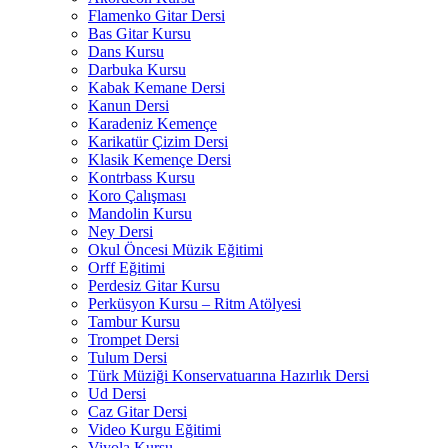
Flamenko Gitar Dersi
Bas Gitar Kursu
Dans Kursu
Darbuka Kursu
Kabak Kemane Dersi
Kanun Dersi
Karadeniz Kemençe
Karikatür Çizim Dersi
Klasik Kemençe Dersi
Kontrbass Kursu
Koro Çalışması
Mandolin Kursu
Ney Dersi
Okul Öncesi Müzik Eğitimi
Orff Eğitimi
Perdesiz Gitar Kursu
Perküsyon Kursu – Ritm Atölyesi
Tambur Kursu
Trompet Dersi
Tulum Dersi
Türk Müziği Konservatuarına Hazırlık Dersi
Ud Dersi
Caz Gitar Dersi
Video Kurgu Eğitimi
Viyola Kursu