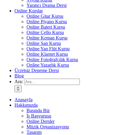
Yaratıcı Drama Dersi
Online Kurslar
Online Gitar Kursu
Online Piyano Kursu
Online Bateri Kursu
Online Çello Kursu
Online Keman Kursu
Online Şan Kursu
Online Yan Flüt Kursu
Online Klarnet Kursu
Online Fotoğrafçılık Kursu
Online Yazarlık Kursu
Ücretsiz Deneme Dersi
Blog
Ara:
Anasayfa
Hakkımızda
Basında Biz
İş Başvurusu
Online Dersler
Müzik Organizasyonu
Tasarım