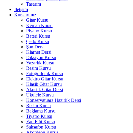
Tasarım
İletişim
Kurslarımız
Gitar Kursu
Keman Kursu
Piyano Kursu
Bateri Kursu
Çello Kursu
Şan Dersi
Klarnet Dersi
Diksiyon Kursu
Yazarlık Kursu
Resim Kursu
Fotoğrafçılık Kursu
Elektro Gitar Kursu
Klasik Gitar Kursu
Akustik Gitar Dersi
Ukulele Kursu
Konservatuara Hazırlık Dersi
Resim Kursu
Bağlama Kursu
Tiyatro Kursu
Yan Flüt Kursu
Saksafon Kursu
Akordeon Kursu