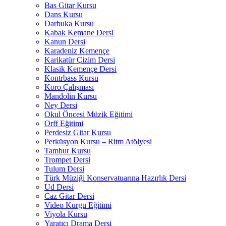
Bas Gitar Kursu
Dans Kursu
Darbuka Kursu
Kabak Kemane Dersi
Kanun Dersi
Karadeniz Kemençe
Karikatür Çizim Dersi
Klasik Kemençe Dersi
Kontrbass Kursu
Koro Çalışması
Mandolin Kursu
Ney Dersi
Okul Öncesi Müzik Eğitimi
Orff Eğitimi
Perdesiz Gitar Kursu
Perküsyon Kursu – Ritm Atölyesi
Tambur Kursu
Trompet Dersi
Tulum Dersi
Türk Müziği Konservatuarına Hazırlık Dersi
Ud Dersi
Caz Gitar Dersi
Video Kurgu Eğitimi
Viyola Kursu
Yaratıcı Drama Dersi