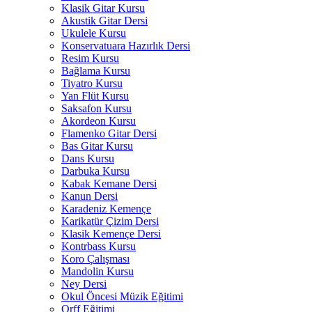
Klasik Gitar Kursu
Akustik Gitar Dersi
Ukulele Kursu
Konservatuara Hazırlık Dersi
Resim Kursu
Bağlama Kursu
Tiyatro Kursu
Yan Flüt Kursu
Saksafon Kursu
Akordeon Kursu
Flamenko Gitar Dersi
Bas Gitar Kursu
Dans Kursu
Darbuka Kursu
Kabak Kemane Dersi
Kanun Dersi
Karadeniz Kemençe
Karikatür Çizim Dersi
Klasik Kemençe Dersi
Kontrbass Kursu
Koro Çalışması
Mandolin Kursu
Ney Dersi
Okul Öncesi Müzik Eğitimi
Orff Eğitimi