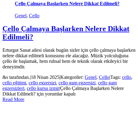
Çello Çalmaya Başlarken Nelere Dikkat Edilmeli?
Genel
,
Çello
Çello Çalmaya Başlarken Nelere Dikkat
Edilmeli?
Erturgut Sanat ailesi olarak bugün sizler için çello çalmaya başlarken
nelere dikkat edilmeli konusunu ele alacağız. Müzik yolculuğuna
çello ile başlamak, hem ruhsal hem de teknik olarak etkileyici bir
deneyimdir.
&s tarafından.
|
18 Nisan 2025
|
Kategoriler:
Genel
,
Çello
|
Tags:
çello
,
çello eğitimi
,
çello egzersizi
,
çello gam egzersizi
,
çello gam
egzersizleri
,
çello kursu izmir
|
Çello Çalmaya Başlarken Nelere
Dikkat Edilmeli? için
yorumlar kapalı
Read More