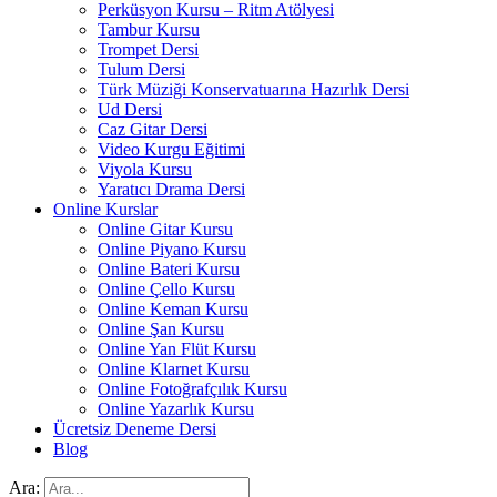
Perküsyon Kursu – Ritm Atölyesi
Tambur Kursu
Trompet Dersi
Tulum Dersi
Türk Müziği Konservatuarına Hazırlık Dersi
Ud Dersi
Caz Gitar Dersi
Video Kurgu Eğitimi
Viyola Kursu
Yaratıcı Drama Dersi
Online Kurslar
Online Gitar Kursu
Online Piyano Kursu
Online Bateri Kursu
Online Çello Kursu
Online Keman Kursu
Online Şan Kursu
Online Yan Flüt Kursu
Online Klarnet Kursu
Online Fotoğrafçılık Kursu
Online Yazarlık Kursu
Ücretsiz Deneme Dersi
Blog
Ara: