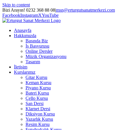
Skip to content
Bizi Arayın! 0232 368 88 08
|
msn@erturgutsanatmerkezi.com
Facebook
Instagram
X
YouTube
Anasayfa
Hakkımızda
Basında Biz
İş Başvurusu
Online Dersler
Müzik Organizasyonu
Tasarım
İletişim
Kurslarımız
Gitar Kursu
Keman Kursu
Piyano Kursu
Bateri Kursu
Çello Kursu
Şan Dersi
Klarnet Dersi
Diksiyon Kursu
Yazarlık Kursu
Resim Kursu
Fotoğrafçılık Kursu