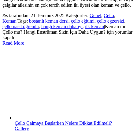
çalgılar ailesinin en çok tercih edilen iki üyesi olan keman ve çello,
&s tarafından.
|
21 Temmuz 2025
|
Kategoriler:
Genel
,
Çello
,
Keman
|
Tags:
bostanlı keman dersi
,
çello eğitimi
,
çello egzersizi
,
çello nasıl öğrenilir
,
hangi keman daha iyi
,
ilk keman
|
Keman mı
Çello mu? Hangi Enstrüman Sizin İçin Daha Uygun? için
yorumlar
kapalı
Read More
Çello Çalmaya Başlarken Nelere Dikkat Edilmeli?
Gallery