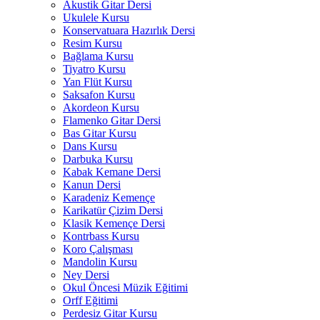
Akustik Gitar Dersi
Ukulele Kursu
Konservatuara Hazırlık Dersi
Resim Kursu
Bağlama Kursu
Tiyatro Kursu
Yan Flüt Kursu
Saksafon Kursu
Akordeon Kursu
Flamenko Gitar Dersi
Bas Gitar Kursu
Dans Kursu
Darbuka Kursu
Kabak Kemane Dersi
Kanun Dersi
Karadeniz Kemençe
Karikatür Çizim Dersi
Klasik Kemençe Dersi
Kontrbass Kursu
Koro Çalışması
Mandolin Kursu
Ney Dersi
Okul Öncesi Müzik Eğitimi
Orff Eğitimi
Perdesiz Gitar Kursu