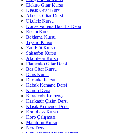
Elektro Gitar Kursu
Klasik Gitar Kursu
Akustik Gitar Dersi
Ukulele Kursu
Konservatuara Hazırlık Dersi
Resim Kursu
Bağlama Kursu
Tiyatro Kursu
Yan Flüt Kursu
Saksafon Kursu
Akordeon Kursu
Flamenko Gitar Dersi
Bas Gitar Kursu
Dans Kursu
Darbuka Kursu
Kabak Kemane Dersi
Kanun Dersi
Karadeniz Kemençe
Karikatür Çizim Dersi
Klasik Kemençe Dersi
Kontrbass Kursu
Koro Çalışması
Mandolin Kursu
Ney Dersi