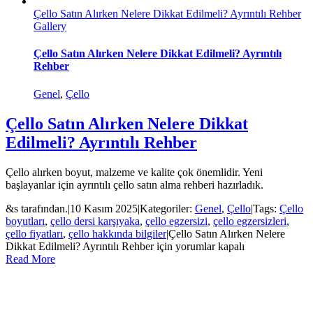
Çello Satın Alırken Nelere Dikkat Edilmeli? Ayrıntılı Rehber
Gallery
Çello Satın Alırken Nelere Dikkat Edilmeli? Ayrıntılı
Rehber
Genel
,
Çello
Çello Satın Alırken Nelere Dikkat
Edilmeli? Ayrıntılı Rehber
Çello alırken boyut, malzeme ve kalite çok önemlidir. Yeni
başlayanlar için ayrıntılı çello satın alma rehberi hazırladık.
&s tarafından.
|
10 Kasım 2025
|
Kategoriler:
Genel
,
Çello
|
Tags:
Çello
boyutları
,
çello dersi karşıyaka
,
çello egzersizi
,
çello egzersizleri
,
çello fiyatları
,
çello hakkında bilgiler
|
Çello Satın Alırken Nelere
Dikkat Edilmeli? Ayrıntılı Rehber için
yorumlar kapalı
Read More