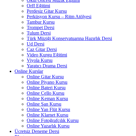
Okul Öncesi Müzik Eğitimi
Orff Eğitimi
Perdesiz Gitar Kursu
Perküsyon Kursu – Ritm Atölyesi
Tambur Kursu
Trompet Dersi
Tulum Dersi
Türk Müziği Konservatuarına Hazırlık Dersi
Ud Dersi
Caz Gitar Dersi
Video Kurgu Eğitimi
Viyola Kursu
Yaratıcı Drama Dersi
Online Kurslar
Online Gitar Kursu
Online Piyano Kursu
Online Bateri Kursu
Online Çello Kursu
Online Keman Kursu
Online Şan Kursu
Online Yan Flüt Kursu
Online Klarnet Kursu
Online Fotoğrafçılık Kursu
Online Yazarlık Kursu
Ücretsiz Deneme Dersi