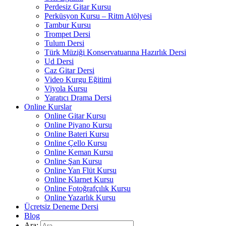
Perdesiz Gitar Kursu
Perküsyon Kursu – Ritm Atölyesi
Tambur Kursu
Trompet Dersi
Tulum Dersi
Türk Müziği Konservatuarına Hazırlık Dersi
Ud Dersi
Caz Gitar Dersi
Video Kurgu Eğitimi
Viyola Kursu
Yaratıcı Drama Dersi
Online Kurslar
Online Gitar Kursu
Online Piyano Kursu
Online Bateri Kursu
Online Çello Kursu
Online Keman Kursu
Online Şan Kursu
Online Yan Flüt Kursu
Online Klarnet Kursu
Online Fotoğrafçılık Kursu
Online Yazarlık Kursu
Ücretsiz Deneme Dersi
Blog
Ara: