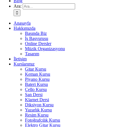
Blog
Ara:
Anasayfa
Hakkımızda
Basında Biz
İş Başvurusu
Online Dersler
Müzik Organizasyonu
Tasarım
İletişim
Kurslarımız
Gitar Kursu
Keman Kursu
Piyano Kursu
Bateri Kursu
Çello Kursu
Şan Dersi
Klarnet Dersi
Diksiyon Kursu
Yazarlık Kursu
Resim Kursu
Fotoğrafçılık Kursu
Elektro Gitar Kursu