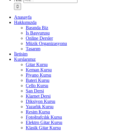
Anasayfa
Hakkımızda
Basında Biz
İş Başvurusu
Online Dersler
Müzik Organizasyonu
Tasarım
İletişim
Kurslarımız
Gitar Kursu
Keman Kursu
Piyano Kursu
Bateri Kursu
Çello Kursu
Şan Dersi
Klarnet Dersi
Diksiyon Kursu
Yazarlık Kursu
Resim Kursu
Fotoğrafçılık Kursu
Elektro Gitar Kursu
Klasik Gitar Kursu