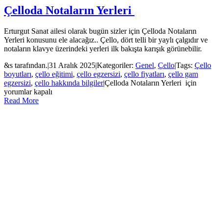
Çelloda Notaların Yerleri
Erturgut Sanat ailesi olarak bugün sizler için Çelloda Notaların
Yerleri konusunu ele alacağız.. Çello, dört telli bir yaylı çalgıdır ve
notaların klavye üzerindeki yerleri ilk bakışta karışık görünebilir.
&s tarafından.
|
31 Aralık 2025
|
Kategoriler:
Genel
,
Çello
|
Tags:
Çello
boyutları
,
çello eğitimi
,
çello egzersizi
,
çello fiyatları
,
çello gam
egzersizi
,
çello hakkında bilgiler
|
Çelloda Notaların Yerleri için
yorumlar kapalı
Read More