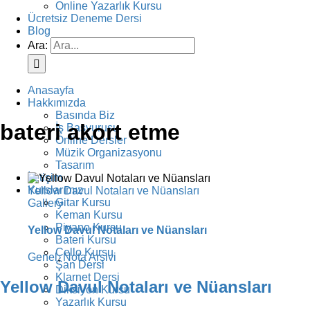
Online Yazarlık Kursu
Ücretsiz Deneme Dersi
Blog
Ara:
Anasayfa
Hakkımızda
Basında Biz
bateri akort etme
İş Başvurusu
Online Dersler
Müzik Organizasyonu
Tasarım
İletişim
Kurslarımız
Yellow Davul Notaları ve Nüansları
Gitar Kursu
Gallery
Keman Kursu
Piyano Kursu
Yellow Davul Notaları ve Nüansları
Bateri Kursu
Çello Kursu
Genel
,
Nota Arşivi
Şan Dersi
Klarnet Dersi
Yellow Davul Notaları ve Nüansları
Diksiyon Kursu
Yazarlık Kursu