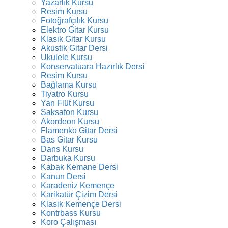
Yazarlık Kursu
Resim Kursu
Fotoğrafçılık Kursu
Elektro Gitar Kursu
Klasik Gitar Kursu
Akustik Gitar Dersi
Ukulele Kursu
Konservatuara Hazırlık Dersi
Resim Kursu
Bağlama Kursu
Tiyatro Kursu
Yan Flüt Kursu
Saksafon Kursu
Akordeon Kursu
Flamenko Gitar Dersi
Bas Gitar Kursu
Dans Kursu
Darbuka Kursu
Kabak Kemane Dersi
Kanun Dersi
Karadeniz Kemençe
Karikatür Çizim Dersi
Klasik Kemençe Dersi
Kontrbass Kursu
Koro Çalışması