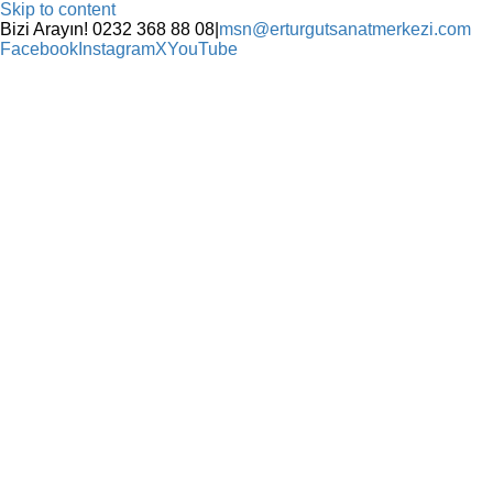
Skip to content
Bizi Arayın! 0232 368 88 08
|
msn@erturgutsanatmerkezi.com
Facebook
Instagram
X
YouTube