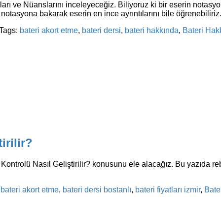
aları ve Nüanslarını inceleyeceğiz. Biliyoruz ki bir eserin not
r notasyona bakarak eserin en ince ayrıntılarını bile öğrenebiliriz.
Tags:
bateri akort etme
,
bateri dersi
,
bateri hakkında
,
Bateri Hak
rilir?
Kontrolü Nasıl Geliştirilir? konusunu ele alacağız. Bu yazıda reb
:
bateri akort etme
,
bateri dersi bostanlı
,
bateri fiyatları izmir
,
Bate