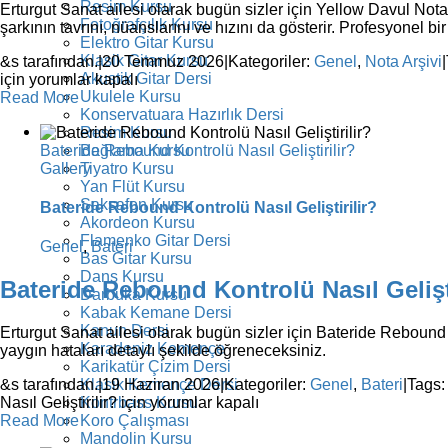
Resim Kursu
Erturgut Sanat ailesi olarak bugün sizler için Yellow Davul Not
Fotoğrafçılık Kursu
şarkının tavrını, nüanslarını ve hızını da gösterir. Profesyonel bi
Elektro Gitar Kursu
Klasik Gitar Kursu
&s tarafından.
|
20 Temmuz 2026
|
Kategoriler:
Genel
,
Nota Arşivi
|
Akustik Gitar Dersi
için
yorumlar kapalı
Ukulele Kursu
Read More
Konservatuara Hazırlık Dersi
Resim Kursu
Bateride Rebound Kontrolü Nasıl Geliştirilir?
Bağlama Kursu
Gallery
Tiyatro Kursu
Yan Flüt Kursu
Saksafon Kursu
Bateride Rebound Kontrolü Nasıl Geliştirilir?
Akordeon Kursu
Flamenko Gitar Dersi
Genel
,
Bateri
Bas Gitar Kursu
Dans Kursu
Bateride Rebound Kontrolü Nasıl Gelişti
Darbuka Kursu
Kabak Kemane Dersi
Kanun Dersi
Erturgut Sanat ailesi olarak bugün sizler için Bateride Rebound 
Karadeniz Kemençe
yaygın hataları detaylı şekilde öğreneceksiniz.
Karikatür Çizim Dersi
Klasik Kemençe Dersi
&s tarafından.
|
19 Haziran 2026
|
Kategoriler:
Genel
,
Bateri
|
Tags
Kontrbass Kursu
Nasıl Geliştirilir? için
yorumlar kapalı
Koro Çalışması
Read More
Mandolin Kursu