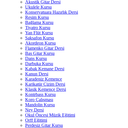
Akustik Gitar Dersi
Ukulele Kursu
Konservatuara Hazırlık Dersi
Resim Kursu
Bağlama Kursu
Tiyatro Kursu
Yan Flüt Kursu
Saksafon Kursu
Akordeon Kursu
Flamenko Gitar Dersi
Bas Gitar Kursu
Dans Kursu
Darbuka Kursu
Kabak Kemane Dersi
Kanun Dersi
Karadeniz Kemençe
Karikatür Çizim Dersi
Klasik Kemençe Dersi
Kontrbass Kursu
Koro Çalışması
Mandolin Kursu
Ney Dersi
Okul Öncesi Müzik Eğitimi
Orff Eğitimi
Perdesiz Gitar Kursu