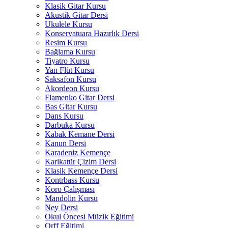
Klasik Gitar Kursu
Akustik Gitar Dersi
Ukulele Kursu
Konservatuara Hazırlık Dersi
Resim Kursu
Bağlama Kursu
Tiyatro Kursu
Yan Flüt Kursu
Saksafon Kursu
Akordeon Kursu
Flamenko Gitar Dersi
Bas Gitar Kursu
Dans Kursu
Darbuka Kursu
Kabak Kemane Dersi
Kanun Dersi
Karadeniz Kemençe
Karikatür Çizim Dersi
Klasik Kemençe Dersi
Kontrbass Kursu
Koro Çalışması
Mandolin Kursu
Ney Dersi
Okul Öncesi Müzik Eğitimi
Orff Eğitimi