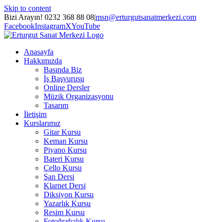
Skip to content
Bizi Arayın! 0232 368 88 08
|
msn@erturgutsanatmerkezi.com
Facebook
Instagram
X
YouTube
Anasayfa
Hakkımızda
Basında Biz
İş Başvurusu
Online Dersler
Müzik Organizasyonu
Tasarım
İletişim
Kurslarımız
Gitar Kursu
Keman Kursu
Piyano Kursu
Bateri Kursu
Çello Kursu
Şan Dersi
Klarnet Dersi
Diksiyon Kursu
Yazarlık Kursu
Resim Kursu
Fotoğrafçılık Kursu