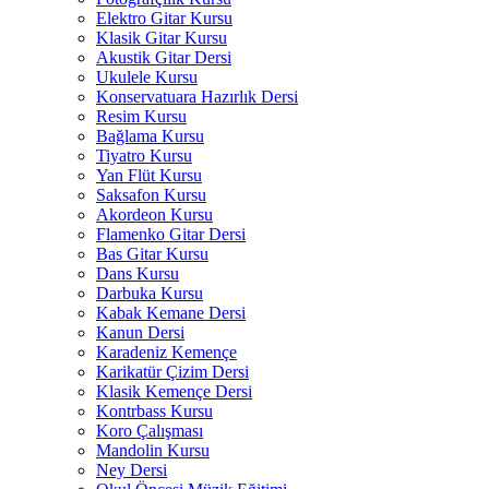
Elektro Gitar Kursu
Klasik Gitar Kursu
Akustik Gitar Dersi
Ukulele Kursu
Konservatuara Hazırlık Dersi
Resim Kursu
Bağlama Kursu
Tiyatro Kursu
Yan Flüt Kursu
Saksafon Kursu
Akordeon Kursu
Flamenko Gitar Dersi
Bas Gitar Kursu
Dans Kursu
Darbuka Kursu
Kabak Kemane Dersi
Kanun Dersi
Karadeniz Kemençe
Karikatür Çizim Dersi
Klasik Kemençe Dersi
Kontrbass Kursu
Koro Çalışması
Mandolin Kursu
Ney Dersi