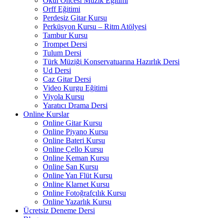
Okul Öncesi Müzik Eğitimi
Orff Eğitimi
Perdesiz Gitar Kursu
Perküsyon Kursu – Ritm Atölyesi
Tambur Kursu
Trompet Dersi
Tulum Dersi
Türk Müziği Konservatuarına Hazırlık Dersi
Ud Dersi
Caz Gitar Dersi
Video Kurgu Eğitimi
Viyola Kursu
Yaratıcı Drama Dersi
Online Kurslar
Online Gitar Kursu
Online Piyano Kursu
Online Bateri Kursu
Online Çello Kursu
Online Keman Kursu
Online Şan Kursu
Online Yan Flüt Kursu
Online Klarnet Kursu
Online Fotoğrafçılık Kursu
Online Yazarlık Kursu
Ücretsiz Deneme Dersi