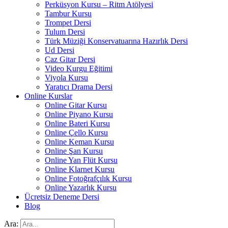
Perküsyon Kursu – Ritm Atölyesi
Tambur Kursu
Trompet Dersi
Tulum Dersi
Türk Müziği Konservatuarına Hazırlık Dersi
Ud Dersi
Caz Gitar Dersi
Video Kurgu Eğitimi
Viyola Kursu
Yaratıcı Drama Dersi
Online Kurslar
Online Gitar Kursu
Online Piyano Kursu
Online Bateri Kursu
Online Çello Kursu
Online Keman Kursu
Online Şan Kursu
Online Yan Flüt Kursu
Online Klarnet Kursu
Online Fotoğrafçılık Kursu
Online Yazarlık Kursu
Ücretsiz Deneme Dersi
Blog
Ara: