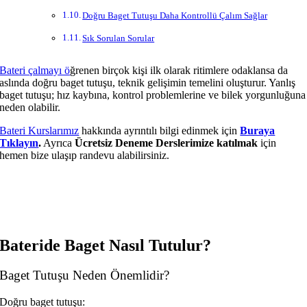
Doğru Baget Tutuşu Daha Kontrollü Çalım Sağlar
Sık Sorulan Sorular
Bateri çalmayı ö
ğrenen birçok kişi ilk olarak ritimlere odaklansa da
aslında doğru baget tutuşu, teknik gelişimin temelini oluşturur. Yanlış
baget tutuşu; hız kaybına, kontrol problemlerine ve bilek yorgunluğuna
neden olabilir.
Bateri Kurslarımız
hakkında ayrıntılı bilgi edinmek için
Buraya
Tıklayın
.
Ayrıca
Ücretsiz Deneme Derslerimize katılmak
için
hemen bize ulaşıp randevu alabilirsiniz.
Bateride Baget Nasıl Tutulur?
Baget Tutuşu Neden Önemlidir?
Doğru baget tutuşu: