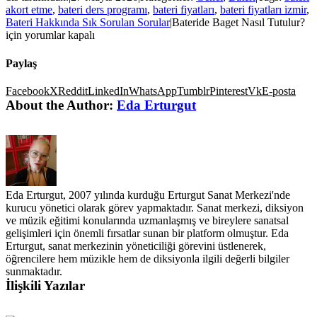
akort etme
,
bateri ders programı
,
bateri fiyatları
,
bateri fiyatları izmir
,
Bateri Hakkında Sık Sorulan Sorular
|
Bateride Baget Nasıl Tutulur?
için
yorumlar kapalı
Paylaş
Facebook
X
Reddit
LinkedIn
WhatsApp
Tumblr
Pinterest
Vk
E-posta
About the Author:
Eda Erturgut
Eda Erturgut, 2007 yılında kurduğu Erturgut Sanat Merkezi'nde
kurucu yönetici olarak görev yapmaktadır. Sanat merkezi, diksiyon
ve müzik eğitimi konularında uzmanlaşmış ve bireylere sanatsal
gelişimleri için önemli fırsatlar sunan bir platform olmuştur. Eda
Erturgut, sanat merkezinin yöneticiliği görevini üstlenerek,
öğrencilere hem müzikle hem de diksiyonla ilgili değerli bilgiler
sunmaktadır.
İlişkili Yazılar