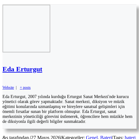
Eda Erturgut
Website
|
+ posts
Eda Erturgut, 2007 yılında kurduğu Erturgut Sanat Merkezi'nde kurucu
yönetici olarak görev yapmaktadır. Sanat merkezi, diksiyon ve müzik
eğitimi konularında uzmanlaşmış ve bireylere sanatsal gelişimleri için
önemli fırsatlar sunan bir platform olmuştur. Eda Erturgut, sanat
merkezinin yöneticiliği görevini üstlenerek, öğrencilere hem müzikle hem
de diksiyonla ilgili değerli bilgiler sunmaktadır.
&s tarafından.
|
27 Mayıs 2026
|
Kategoriler:
Genel
,
Bateri
|
Tags:
bateri