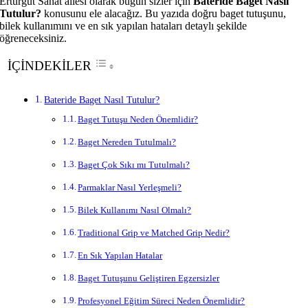
Erturgut Sanat ailesi olarak bugün sizler için
Bateride Baget Nasıl
Tutulur?
konusunu ele alacağız. Bu yazıda doğru baget tutuşunu,
bilek kullanımını ve en sık yapılan hataları detaylı şekilde
öğreneceksiniz.
İÇİNDEKİLER
Bateride Baget Nasıl Tutulur?
Baget Tutuşu Neden Önemlidir?
Baget Nereden Tutulmalı?
Baget Çok Sıkı mı Tutulmalı?
Parmaklar Nasıl Yerleşmeli?
Bilek Kullanımı Nasıl Olmalı?
Traditional Grip ve Matched Grip Nedir?
En Sık Yapılan Hatalar
Baget Tutuşunu Geliştiren Egzersizler
Profesyonel Eğitim Süreci Neden Önemlidir?