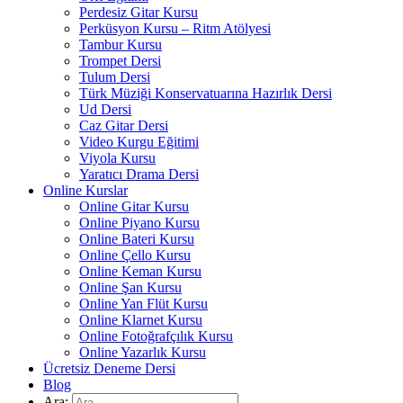
Perdesiz Gitar Kursu
Perküsyon Kursu – Ritm Atölyesi
Tambur Kursu
Trompet Dersi
Tulum Dersi
Türk Müziği Konservatuarına Hazırlık Dersi
Ud Dersi
Caz Gitar Dersi
Video Kurgu Eğitimi
Viyola Kursu
Yaratıcı Drama Dersi
Online Kurslar
Online Gitar Kursu
Online Piyano Kursu
Online Bateri Kursu
Online Çello Kursu
Online Keman Kursu
Online Şan Kursu
Online Yan Flüt Kursu
Online Klarnet Kursu
Online Fotoğrafçılık Kursu
Online Yazarlık Kursu
Ücretsiz Deneme Dersi
Blog
Ara: