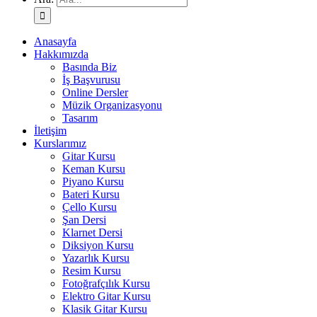
Anasayfa
Hakkımızda
Basında Biz
İş Başvurusu
Online Dersler
Müzik Organizasyonu
Tasarım
İletişim
Kurslarımız
Gitar Kursu
Keman Kursu
Piyano Kursu
Bateri Kursu
Çello Kursu
Şan Dersi
Klarnet Dersi
Diksiyon Kursu
Yazarlık Kursu
Resim Kursu
Fotoğrafçılık Kursu
Elektro Gitar Kursu
Klasik Gitar Kursu