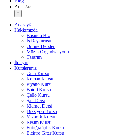
Blog
Ara:
Anasayfa
Hakkımızda
Basında Biz
İş Başvurusu
Online Dersler
Müzik Organizasyonu
Tasarım
İletişim
Kurslarımız
Gitar Kursu
Keman Kursu
Piyano Kursu
Bateri Kursu
Çello Kursu
Şan Dersi
Klarnet Dersi
Diksiyon Kursu
Yazarlık Kursu
Resim Kursu
Fotoğrafçılık Kursu
Elektro Gitar Kursu