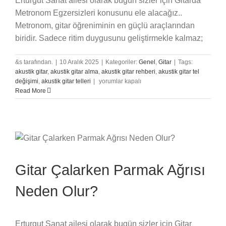
Erturgut Sanat ailesi olarak bugün sizler için Gitarda
Metronom Egzersizleri konusunu ele alacağız..
Metronom, gitar öğreniminin en güçlü araçlarından
biridir. Sadece ritim duygusunu geliştirmekle kalmaz;
&s tarafından.
|
10 Aralık 2025
|
Kategoriler:
Genel
,
Gitar
|
Tags:
akustik gitar
,
akustik gitar alma
,
akustik gitar rehberi
,
akustik gitar tel
Gitarda
değişimi
,
akustik gitar telleri
|
yorumlar kapalı
Metronom
Read More
Egzersizleri
için
Gitar Çalarken Parmak Ağrısı
Neden Olur?
Erturgut Sanat ailesi olarak bugün sizler için Gitar