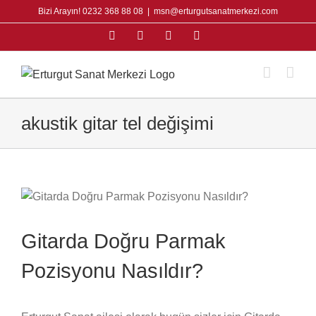
Skip
Bizi Arayın! 0232 368 88 08
|
msn@erturgutsanatmerkezi.com
to
Facebook
Instagram
X
YouTube
content
akustik gitar tel değişimi
Gitarda Doğru Parmak
Pozisyonu Nasıldır?