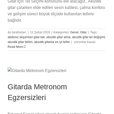
Gitar İçin Tel Seçimi konusunu ele alacağız.. Akustik
gitar çalarken elde edilen sesin kalitesi, çalma konforu
ve gelişim süreci büyük ölçüde kullanılan tellere
bağlıdır.
&s tarafından.
|
11 Şubat 2026
|
Kategoriler:
Genel
,
Gitar
|
Tags:
akdeniz akşamları gitar tab
,
akustik gitar alma
,
akustik gitar tel değişimi
,
Akustik
akustik gitar telleri
,
akustik gitarda en iyi teller
|
yorumlar kapalı
Gitar
Read More
İçin
Tel
Seçimi
için
Gitarda Metronom
Egzersizleri