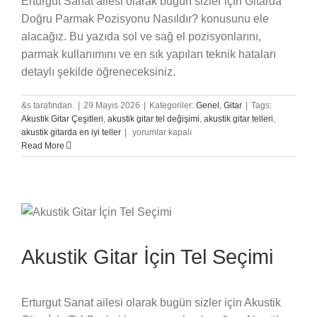
Erturgut Sanat ailesi olarak bugün sizler için Gitarda
Doğru Parmak Pozisyonu Nasıldır? konusunu ele
alacağız. Bu yazıda sol ve sağ el pozisyonlarını,
parmak kullanımını ve en sık yapılan teknik hataları
detaylı şekilde öğreneceksiniz.
&s tarafından.
|
29 Mayıs 2026
|
Kategoriler:
Genel
,
Gitar
|
Tags:
Akustik Gitar Çeşitleri
,
akustik gitar tel değişimi
,
akustik gitar telleri
,
Gitarda
akustik gitarda en iyi teller
|
yorumlar kapalı
Doğru
Read More
Parmak
Pozisyonu
Nasıldır?
için
Akustik Gitar İçin Tel Seçimi
Erturgut Sanat ailesi olarak bugün sizler için Akustik