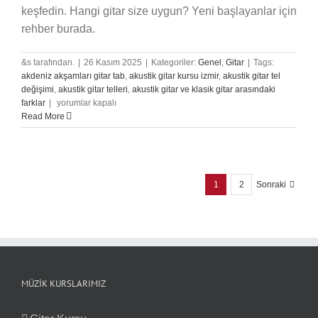
keşfedin. Hangi gitar size uygun? Yeni başlayanlar için
rehber burada.
&s tarafından.
|
26 Kasım 2025
|
Kategoriler:
Genel
,
Gitar
|
Tags:
akdeniz akşamları gitar tab
,
akustik gitar kursu izmir
,
akustik gitar tel
değişimi
,
akustik gitar telleri
,
akustik gitar ve klasik gitar arasındaki
Hangi
farklar
|
yorumlar kapalı
Gitar
Read More
Türünü
Seçmeliyim?
için
1
2
Sonraki
MÜZIK KURSLARIMIZ