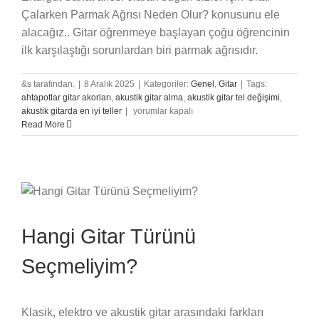
Çalarken Parmak Ağrısı Neden Olur? konusunu ele
alacağız.. Gitar öğrenmeye başlayan çoğu öğrencinin
ilk karşılaştığı sorunlardan biri parmak ağrısıdır.
&s tarafından.
|
8 Aralık 2025
|
Kategoriler:
Genel
,
Gitar
|
Tags:
ahtapotlar gitar akorları
,
akustik gitar alma
,
akustik gitar tel değişimi
,
Gitar
akustik gitarda en iyi teller
|
yorumlar kapalı
Çalarken
Read More
Parmak
Ağrısı
Neden
Olur?
için
Hangi Gitar Türünü
Seçmeliyim?
Klasik, elektro ve akustik gitar arasındaki farkları