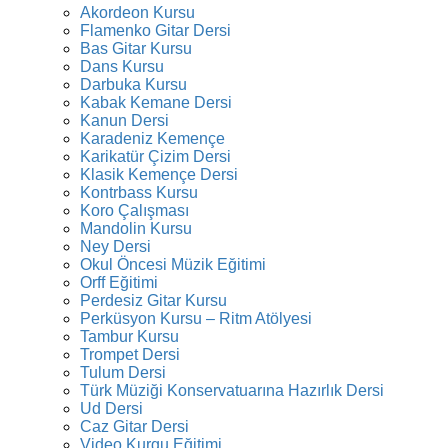
Akordeon Kursu
Flamenko Gitar Dersi
Bas Gitar Kursu
Dans Kursu
Darbuka Kursu
Kabak Kemane Dersi
Kanun Dersi
Karadeniz Kemençe
Karikatür Çizim Dersi
Klasik Kemençe Dersi
Kontrbass Kursu
Koro Çalışması
Mandolin Kursu
Ney Dersi
Okul Öncesi Müzik Eğitimi
Orff Eğitimi
Perdesiz Gitar Kursu
Perküsyon Kursu – Ritm Atölyesi
Tambur Kursu
Trompet Dersi
Tulum Dersi
Türk Müziği Konservatuarına Hazırlık Dersi
Ud Dersi
Caz Gitar Dersi
Video Kurgu Eğitimi