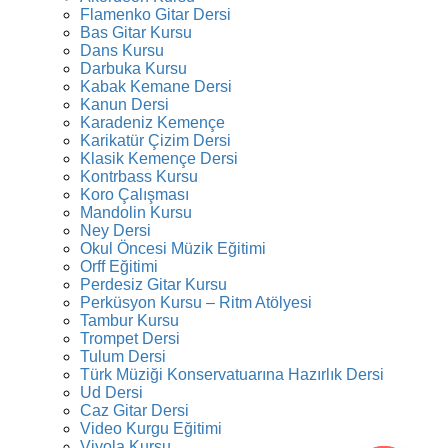
Flamenko Gitar Dersi
Bas Gitar Kursu
Dans Kursu
Darbuka Kursu
Kabak Kemane Dersi
Kanun Dersi
Karadeniz Kemençe
Karikatür Çizim Dersi
Klasik Kemençe Dersi
Kontrbass Kursu
Koro Çalışması
Mandolin Kursu
Ney Dersi
Okul Öncesi Müzik Eğitimi
Orff Eğitimi
Perdesiz Gitar Kursu
Perküsyon Kursu – Ritm Atölyesi
Tambur Kursu
Trompet Dersi
Tulum Dersi
Türk Müziği Konservatuarına Hazırlık Dersi
Ud Dersi
Caz Gitar Dersi
Video Kurgu Eğitimi
Viyola Kursu