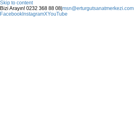
Skip to content
Bizi Arayın! 0232 368 88 08
|
msn@erturgutsanatmerkezi.com
Facebook
Instagram
X
YouTube