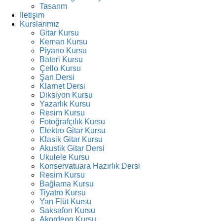
Tasarım
İletişim
Kurslarımız
Gitar Kursu
Keman Kursu
Piyano Kursu
Bateri Kursu
Çello Kursu
Şan Dersi
Klarnet Dersi
Diksiyon Kursu
Yazarlık Kursu
Resim Kursu
Fotoğrafçılık Kursu
Elektro Gitar Kursu
Klasik Gitar Kursu
Akustik Gitar Dersi
Ukulele Kursu
Konservatuara Hazırlık Dersi
Resim Kursu
Bağlama Kursu
Tiyatro Kursu
Yan Flüt Kursu
Saksafon Kursu
Akordeon Kursu