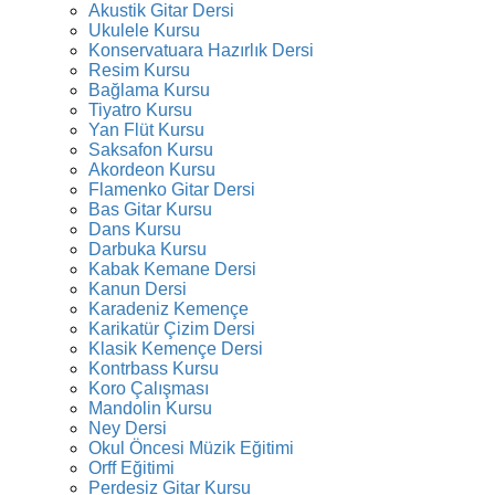
Akustik Gitar Dersi
Ukulele Kursu
Konservatuara Hazırlık Dersi
Resim Kursu
Bağlama Kursu
Tiyatro Kursu
Yan Flüt Kursu
Saksafon Kursu
Akordeon Kursu
Flamenko Gitar Dersi
Bas Gitar Kursu
Dans Kursu
Darbuka Kursu
Kabak Kemane Dersi
Kanun Dersi
Karadeniz Kemençe
Karikatür Çizim Dersi
Klasik Kemençe Dersi
Kontrbass Kursu
Koro Çalışması
Mandolin Kursu
Ney Dersi
Okul Öncesi Müzik Eğitimi
Orff Eğitimi
Perdesiz Gitar Kursu