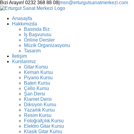
Skip
Bizi Arayın! 0232 368 88 08
|
msn@erturgutsanatmerkezi.com
to
Facebook
Instagram
X
YouTube
content
Anasayfa
Hakkımızda
Basında Biz
İş Başvurusu
Online Dersler
Müzik Organizasyonu
Tasarım
İletişim
Kurslarımız
Gitar Kursu
Keman Kursu
Piyano Kursu
Bateri Kursu
Çello Kursu
Şan Dersi
Klarnet Dersi
Diksiyon Kursu
Yazarlık Kursu
Resim Kursu
Fotoğrafçılık Kursu
Elektro Gitar Kursu
Klasik Gitar Kursu