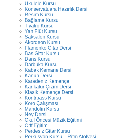
Ukulele Kursu
Konservatuara Hazırlık Dersi
Resim Kursu
Bağlama Kursu
Tiyatro Kursu
Yan Flüt Kursu
Saksafon Kursu
Akordeon Kursu
Flamenko Gitar Dersi
Bas Gitar Kursu
Dans Kursu
Darbuka Kursu
Kabak Kemane Dersi
Kanun Dersi
Karadeniz Kemençe
Karikatür Çizim Dersi
Klasik Kemençe Dersi
Kontrbass Kursu
Koro Çalışması
Mandolin Kursu
Ney Dersi
Okul Öncesi Müzik Eğitimi
Orff Eğitimi
Perdesiz Gitar Kursu
Perküsyon Kursu – Ritm Atölyesi