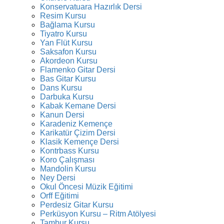
Konservatuara Hazırlık Dersi
Resim Kursu
Bağlama Kursu
Tiyatro Kursu
Yan Flüt Kursu
Saksafon Kursu
Akordeon Kursu
Flamenko Gitar Dersi
Bas Gitar Kursu
Dans Kursu
Darbuka Kursu
Kabak Kemane Dersi
Kanun Dersi
Karadeniz Kemençe
Karikatür Çizim Dersi
Klasik Kemençe Dersi
Kontrbass Kursu
Koro Çalışması
Mandolin Kursu
Ney Dersi
Okul Öncesi Müzik Eğitimi
Orff Eğitimi
Perdesiz Gitar Kursu
Perküsyon Kursu – Ritm Atölyesi
Tambur Kursu