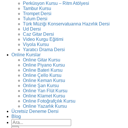
Perküsyon Kursu – Ritm Atölyesi
Tambur Kursu
Trompet Dersi
Tulum Dersi
Türk Müziği Konservatuarına Hazırlık Dersi
Ud Dersi
Caz Gitar Dersi
Video Kurgu Eğitimi
Viyola Kursu
Yaratıcı Drama Dersi
Online Kurslar
Online Gitar Kursu
Online Piyano Kursu
Online Bateri Kursu
Online Çello Kursu
Online Keman Kursu
Online Şan Kursu
Online Yan Flüt Kursu
Online Klarnet Kursu
Online Fotoğrafçılık Kursu
Online Yazarlık Kursu
Ücretsiz Deneme Dersi
Blog
Ara: