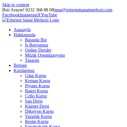
Skip to content
Bizi Arayın! 0232 368 88 08
|
msn@erturgutsanatmerkezi.com
Facebook
Instagram
X
YouTube
Anasayfa
Hakkımızda
Basında Biz
İş Başvurusu
Online Dersler
Müzik Organizasyonu
Tasarım
İletişim
Kurslarımız
Gitar Kursu
Keman Kursu
Piyano Kursu
Bateri Kursu
Çello Kursu
Şan Dersi
Klarnet Dersi
Diksiyon Kursu
Yazarlık Kursu
Resim Kursu
Fotoğrafçılık Kursu