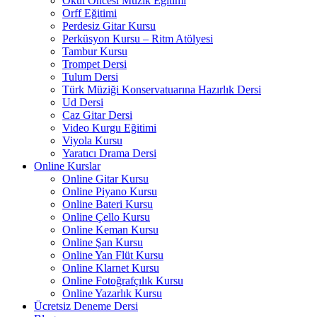
Okul Öncesi Müzik Eğitimi
Orff Eğitimi
Perdesiz Gitar Kursu
Perküsyon Kursu – Ritm Atölyesi
Tambur Kursu
Trompet Dersi
Tulum Dersi
Türk Müziği Konservatuarına Hazırlık Dersi
Ud Dersi
Caz Gitar Dersi
Video Kurgu Eğitimi
Viyola Kursu
Yaratıcı Drama Dersi
Online Kurslar
Online Gitar Kursu
Online Piyano Kursu
Online Bateri Kursu
Online Çello Kursu
Online Keman Kursu
Online Şan Kursu
Online Yan Flüt Kursu
Online Klarnet Kursu
Online Fotoğrafçılık Kursu
Online Yazarlık Kursu
Ücretsiz Deneme Dersi