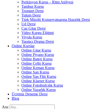
Perküsyon Kursu – Ritm Atölyesi
Tambur Kursu
Trompet Dersi
Tulum Dersi
Türk Müziği Konservatuarına Hazırlık Dersi
Ud Dersi
Caz Gitar Dersi
Video Kurgu Eğitimi
Viyola Kursu
Yaratıcı Drama Dersi
Online Kurslar
Online Gitar Kursu
Online Piyano Kursu
Online Bateri Kursu
Online Çello Kursu
Online Keman Kursu
Online Şan Kursu
Online Yan Flüt Kursu
Online Klarnet Kursu
Online Fotoğrafçılık Kursu
Online Yazarlık Kursu
Ücretsiz Deneme Dersi
Blog
Ara: