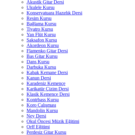
Akustik Gitar Dersi
Ukulele Kursu
Konservatuara Hazırlık Dersi
Resim Kursu
Bağlama Kursu
Tiyatro Kursu
Yan Flüt Kursu
Saksafon Kursu
Akordeon Kursu
Flamenko Gitar Dersi
Bas Gitar Kursu
Dans Kursu
Darbuka Kursu
Kabak Kemane Dersi
Kanun Dersi
Karadeniz Kemençe
Karikatür Çizim Dersi
Klasik Kemençe Dersi
Kontrbass Kursu
Koro Çalışması
Mandolin Kursu
Ney Dersi
Okul Öncesi Müzik Eğitimi
Orff Eğitimi
Perdesiz Gitar Kursu