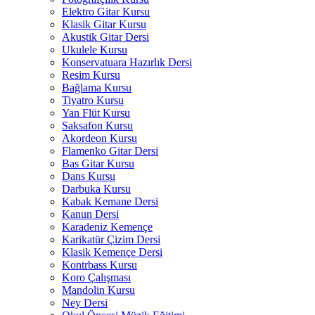
Elektro Gitar Kursu
Klasik Gitar Kursu
Akustik Gitar Dersi
Ukulele Kursu
Konservatuara Hazırlık Dersi
Resim Kursu
Bağlama Kursu
Tiyatro Kursu
Yan Flüt Kursu
Saksafon Kursu
Akordeon Kursu
Flamenko Gitar Dersi
Bas Gitar Kursu
Dans Kursu
Darbuka Kursu
Kabak Kemane Dersi
Kanun Dersi
Karadeniz Kemençe
Karikatür Çizim Dersi
Klasik Kemençe Dersi
Kontrbass Kursu
Koro Çalışması
Mandolin Kursu
Ney Dersi