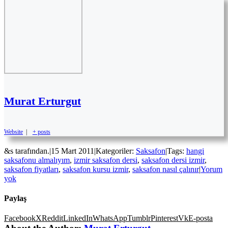
Murat Erturgut
Website
|
+ posts
&s tarafından.
|
15 Mart 2011
|
Kategoriler:
Saksafon
|
Tags:
hangi
saksafonu almalıyım
,
izmir saksafon dersi
,
saksafon dersi izmir
,
saksafon fiyatları
,
saksafon kursu izmir
,
saksafon nasıl çalınır
|
Yorum
yok
Paylaş
Facebook
X
Reddit
LinkedIn
WhatsApp
Tumblr
Pinterest
Vk
E-posta