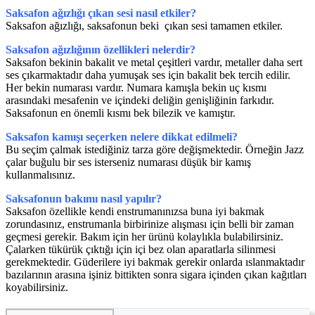
Saksafon ağızlığı çıkan sesi nasıl etkiler?
Saksafon ağızlığı, saksafonun beki çıkan sesi tamamen etkiler.
Saksafon ağızlığının özellikleri nelerdir?
Saksafon bekinin bakalit ve metal çeşitleri vardır, metaller daha sert
ses çıkarmaktadır daha yumuşak ses için bakalit bek tercih edilir.
Her bekin numarası vardır. Numara kamışla bekin uç kısmı
arasındaki mesafenin ve içindeki deliğin genişliğinin farkıdır.
Saksafonun en önemli kısmı bek bilezik ve kamıştır.
S
aksafon
kamışı seçerken nelere dikkat edilmeli?
Bu seçim çalmak istediğiniz tarza göre değişmektedir. Örneğin Jazz
çalar buğulu bir ses isterseniz numarası düşük bir kamış
kullanmalısınız.
Saksafonun bakımı nasıl yapılır?
Saksafon özellikle kendi enstrumanınızsa buna iyi bakmak
zorundasınız, enstrumanla birbirinize alışması için belli bir zaman
geçmesi gerekir. Bakım için her ürünü kolaylıkla bulabilirsiniz.
Çalarken tükürük çıktığı için içi bez olan aparatlarla silinmesi
gerekmektedir. Güderilere iyi bakmak gerekir onlarda ıslanmaktadır
bazılarının arasına işiniz bittikten sonra sigara içinden çıkan kağıtları
koyabilirsiniz.