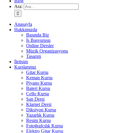
Blog
Ara:
Anasayfa
Hakkımızda
Basında Biz
İş Başvurusu
Online Dersler
Müzik Organizasyonu
Tasarım
İletişim
Kurslarımız
Gitar Kursu
Keman Kursu
Piyano Kursu
Bateri Kursu
Çello Kursu
Şan Dersi
Klarnet Dersi
Diksiyon Kursu
Yazarlık Kursu
Resim Kursu
Fotoğrafçılık Kursu
Elektro Gitar Kursu