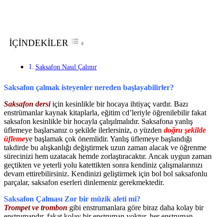
İÇİNDEKİLER
Saksafon Nasıl Çalınır
Saksafon çalmak isteyenler nereden başlayabilirler?
Saksafon dersi
için kesinlikle bir hocaya ihtiyaç vardır. Bazı
enstrümanlar kaynak kitaplarla, eğitim cd’leriyle öğrenilebilir fakat
saksafon kesinlikle bir hocayla çalışılmalıdır. Saksafona yanlış
üflemeye başlarsanız o şekilde ilerlersiniz, o yüzden
doğru şekilde
üfleme
ye başlamak çok önemlidir. Yanlış üflemeye başlandığı
takdirde bu alışkanlığı değiştirmek uzun zaman alacak ve öğrenme
sürecinizi hem uzatacak hemde zorlaştıracaktır. Ancak uygun zaman
geçtikten ve yeterli yolu katettikten sonra kendiniz çalışmalarınızı
devam ettirebilirsiniz. Kendinizi geliştirmek için bol bol saksafonlu
parçalar, saksafon eserleri dinlemeniz gerekmektedir.
Saksafon Çalması Zor bir müzik aleti mi?
Trompet ve trombon
gibi enstrumanlara göre biraz daha kolay bir
enstrumandır, fakat kolay bir enstruman yoktur, her enstruman