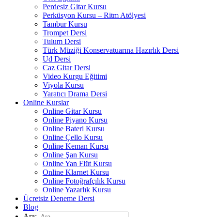
Perdesiz Gitar Kursu
Perküsyon Kursu – Ritm Atölyesi
Tambur Kursu
Trompet Dersi
Tulum Dersi
Türk Müziği Konservatuarına Hazırlık Dersi
Ud Dersi
Caz Gitar Dersi
Video Kurgu Eğitimi
Viyola Kursu
Yaratıcı Drama Dersi
Online Kurslar
Online Gitar Kursu
Online Piyano Kursu
Online Bateri Kursu
Online Çello Kursu
Online Keman Kursu
Online Şan Kursu
Online Yan Flüt Kursu
Online Klarnet Kursu
Online Fotoğrafçılık Kursu
Online Yazarlık Kursu
Ücretsiz Deneme Dersi
Blog
Ara: