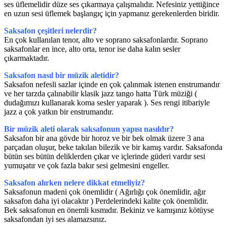
ses üflemelidir düze ses çıkarmaya çalışmalıdır. Nefesiniz yettiğince
en uzun sesi üflemek başlangıç için yapmanız gerekenlerden biridir.
Saksafon çeşitleri nelerdir?
En çok kullanılan tenor, alto ve soprano saksafonlardır. Soprano
saksafonlar en ince, alto orta, tenor ise daha kalın sesler
çıkarmaktadır.
Saksafon nasıl bir müzik aletidir?
Saksafon nefesli sazlar içinde en çok çalınmak istenen enstrumandır
ve her tarzda çalınabilir klasik jazz tango hatta Türk müziği (
dudağımızı kullanarak koma sesler yaparak ). Ses rengi itibariyle
jazz a çok yatkın bir enstrumandır.
Bir müzik aleti olarak saksafonun yapısı nasıldır?
Saksafon bir ana gövde bir horoz ve bir bek olmak üzere 3 ana
parçadan oluşur, beke takılan bilezik ve bir kamış vardır. Saksafonda
bütün ses bütün deliklerden çıkar ve içlerinde güderi vardır sesi
yumuşatır ve çok fazla bakır sesi gelmesini engeller.
Saksafon alırken nelere dikkat etmeliyiz?
Saksafonun madeni çok önemlidir ( Ağırlığı çok önemlidir, ağır
saksafon daha iyi olacaktır ) Perdelerindeki kalite çok önemlidir.
Bek saksafonun en önemli kısmıdır. Bekiniz ve kamışınız kötüyse
saksafondan iyi ses alamazsınız.