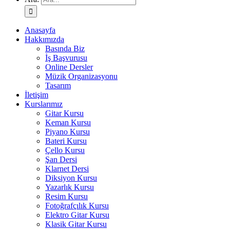
Anasayfa
Hakkımızda
Basında Biz
İş Başvurusu
Online Dersler
Müzik Organizasyonu
Tasarım
İletişim
Kurslarımız
Gitar Kursu
Keman Kursu
Piyano Kursu
Bateri Kursu
Çello Kursu
Şan Dersi
Klarnet Dersi
Diksiyon Kursu
Yazarlık Kursu
Resim Kursu
Fotoğrafçılık Kursu
Elektro Gitar Kursu
Klasik Gitar Kursu