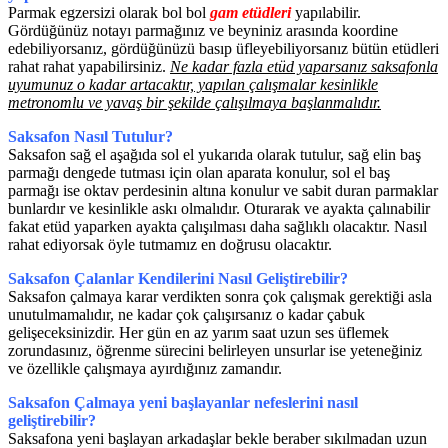
Parmak egzersizi olarak bol bol
gam etüdleri
yapılabilir.
Gördüğünüz notayı parmağınız ve beyniniz arasında koordine
edebiliyorsanız, gördüğünüzü basıp üfleyebiliyorsanız bütün etüdleri
rahat rahat yapabilirsiniz.
Ne kadar fazla etüd yaparsanız saksafonla
uyumunuz o kadar artacaktır, yapılan çalışmalar kesinlikle
metronomlu ve yavaş bir şekilde çalışılmaya başlanmalıdır.
Saksafon Nasıl Tutulur?
Saksafon sağ el aşağıda sol el yukarıda olarak tutulur, sağ elin baş
parmağı dengede tutması için olan aparata konulur, sol el baş
parmağı ise oktav perdesinin altına konulur ve sabit duran parmaklar
bunlardır ve kesinlikle askı olmalıdır. Oturarak ve ayakta çalınabilir
fakat etüd yaparken ayakta çalışılması daha sağlıklı olacaktır. Nasıl
rahat ediyorsak öyle tutmamız en doğrusu olacaktır.
Saksafon Çalanlar Kendilerini Nasıl Geliştirebilir?
Saksafon çalmaya karar verdikten sonra çok çalışmak gerektiği asla
unutulmamalıdır, ne kadar çok çalışırsanız o kadar çabuk
gelişeceksinizdir. Her gün en az yarım saat uzun ses üflemek
zorundasınız, öğrenme sürecini belirleyen unsurlar ise yeteneğiniz
ve özellikle çalışmaya ayırdığınız zamandır.
Saksafon Çalmaya yeni başlayanlar nefeslerini nasıl
geliştirebilir?
Saksafona yeni başlayan arkadaşlar bekle beraber sıkılmadan uzun