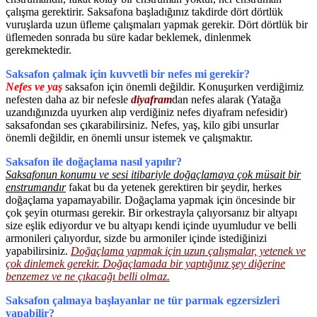
çalışma gerektirir. Saksafona başladığınız takdirde dört dörtlük
vuruşlarda uzun üfleme çalışmaları yapmak gerekir. Dört dörtlük bir
üflemeden sonrada bu süre kadar beklemek, dinlenmek
gerekmektedir.
Saksafon çalmak için kuvvetli bir nefes mi gerekir?
Nefes ve yaş
saksafon için önemli değildir. Konuşurken verdiğimiz
nefesten daha az bir nefesle
diyafram
dan nefes alarak (Yatağa
uzandığınızda uyurken alıp verdiğiniz nefes diyafram nefesidir)
saksafondan ses çıkarabilirsiniz. Nefes, yaş, kilo gibi unsurlar
önemli değildir, en önemli unsur istemek ve çalışmaktır.
Saksafon ile doğaçlama nasıl yapılır?
Saksafonun konumu ve sesi itibariyle doğaçlamaya çok müsait bir
enstrumandır
fakat bu da yetenek gerektiren bir şeydir, herkes
doğaçlama yapamayabilir. Doğaçlama yapmak için öncesinde bir
çok şeyin oturması gerekir. Bir orkestrayla çalıyorsanız bir altyapı
size eşlik ediyordur ve bu altyapı kendi içinde uyumludur ve belli
armonileri çalıyordur, sizde bu armoniler içinde istediğinizi
yapabilirsiniz.
Doğaçlama yapmak için uzun çalışmalar, yetenek ve
çok dinlemek gerekir. Doğaçlamada bir yaptığınız şey diğerine
benzemez ve ne çıkacağı belli olmaz.
Saksafon çalmaya başlayanlar ne tür parmak egzersizleri
yapabilir?