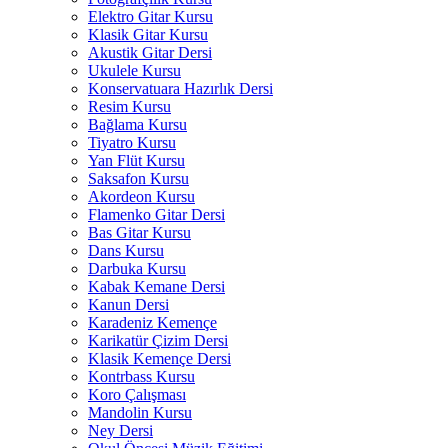
Elektro Gitar Kursu
Klasik Gitar Kursu
Akustik Gitar Dersi
Ukulele Kursu
Konservatuara Hazırlık Dersi
Resim Kursu
Bağlama Kursu
Tiyatro Kursu
Yan Flüt Kursu
Saksafon Kursu
Akordeon Kursu
Flamenko Gitar Dersi
Bas Gitar Kursu
Dans Kursu
Darbuka Kursu
Kabak Kemane Dersi
Kanun Dersi
Karadeniz Kemençe
Karikatür Çizim Dersi
Klasik Kemençe Dersi
Kontrbass Kursu
Koro Çalışması
Mandolin Kursu
Ney Dersi