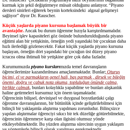
kurmak için şekil değiştirmeye müsait olduğunu anlatıyor. “Piyano
dersleri sinirleri eğiterek beynin korteksindeki algısal gelişmeyi
sağlıyor” diyor Dr. Rauscher.
Küçük yaşlarda piyano kursuna başlamak büyük bir
avantajdır.
Ancak bu durum öğrenme hızıyla karıştırılmamalıdır.
Beyinsel işlev kapasiteleri göz önünde bulundurulduğunda piyano
eğitimi alan bir yetişkinin, örneğin yedi yaşındaki bir çocuktan daha
hızlı ilerlediği gözlenecektir. Fakat küçük yaşlarda piyano kursuna
başlayan, örneğin dört yaşındaki bir çocuğun üst düzey piyano
icracısı olma ihtimali bir yetişkine göre çok daha fazladır.
Kurumumuzda
piyano kursları
mızda temel davranışların
öğrencilerimize kazandırılması amaçlanmaktadır. Bunlar;
Oturuş
biçimi, el ve parmakların genel hali, baş parmak , dirsek ve bileğin
önemi, doğru ve çabuk nota okuma, topluluğun önünde çalma,
birlikte çalmak
, bunları kolaylıkla yapabilme ve bunları alışkanlık
haline getirmeleri kursumuz için önem taşımaktadır.
Öğrencinin bilişsel, devinişsel ve duygusal boyutlardaki çalgı
öğrenme davranışlarının, bir bütünlük içinde geliştirilebilmesi için
bilinçli bir yaklaşımla alıştırma yapılması zorunludur. Bilinçsizce
yapılan alıştırmalar öğrenciyi sıkıcı bir tek düzeliğe götürebilmekte,
öğrencinin öğrenmeye karşı olan ilgisini olumsuz yönde
etkileyebilmektedir. Bu yüzden alıştırma sürecinin uygun yaklaşım
ve yöntemlerle bilinçli olarak yapılması gerekmektedir.