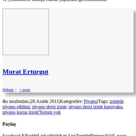
Murat Erturgut
Website
|
+ posts
&s tarafından.
|
26 Aralık 2011
|
Kategoriler:
Piyano
|
Tags:
izmirde
piyano eğitimi
,
piyano dersi izmir
,
piyano dersi izmir karşıyaka
,
piyano kursu izmir
|
Yorum yok
Paylaş
Facebook
X
Reddit
LinkedIn
WhatsApp
Tumblr
Pinterest
Vk
E-posta