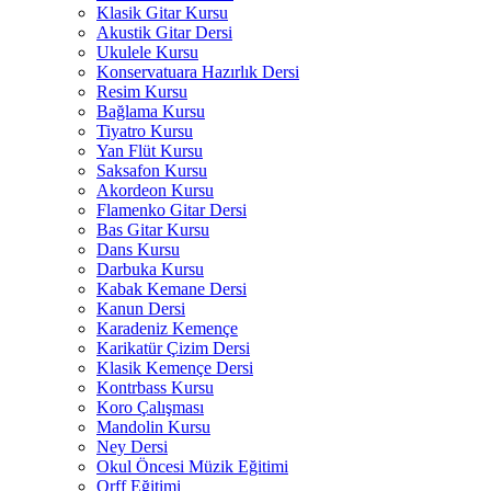
Klasik Gitar Kursu
Akustik Gitar Dersi
Ukulele Kursu
Konservatuara Hazırlık Dersi
Resim Kursu
Bağlama Kursu
Tiyatro Kursu
Yan Flüt Kursu
Saksafon Kursu
Akordeon Kursu
Flamenko Gitar Dersi
Bas Gitar Kursu
Dans Kursu
Darbuka Kursu
Kabak Kemane Dersi
Kanun Dersi
Karadeniz Kemençe
Karikatür Çizim Dersi
Klasik Kemençe Dersi
Kontrbass Kursu
Koro Çalışması
Mandolin Kursu
Ney Dersi
Okul Öncesi Müzik Eğitimi
Orff Eğitimi