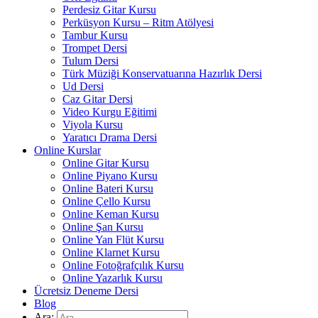
Perdesiz Gitar Kursu
Perküsyon Kursu – Ritm Atölyesi
Tambur Kursu
Trompet Dersi
Tulum Dersi
Türk Müziği Konservatuarına Hazırlık Dersi
Ud Dersi
Caz Gitar Dersi
Video Kurgu Eğitimi
Viyola Kursu
Yaratıcı Drama Dersi
Online Kurslar
Online Gitar Kursu
Online Piyano Kursu
Online Bateri Kursu
Online Çello Kursu
Online Keman Kursu
Online Şan Kursu
Online Yan Flüt Kursu
Online Klarnet Kursu
Online Fotoğrafçılık Kursu
Online Yazarlık Kursu
Ücretsiz Deneme Dersi
Blog
Ara: