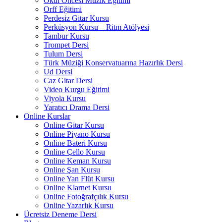
Okul Öncesi Müzik Eğitimi
Orff Eğitimi
Perdesiz Gitar Kursu
Perküsyon Kursu – Ritm Atölyesi
Tambur Kursu
Trompet Dersi
Tulum Dersi
Türk Müziği Konservatuarına Hazırlık Dersi
Ud Dersi
Caz Gitar Dersi
Video Kurgu Eğitimi
Viyola Kursu
Yaratıcı Drama Dersi
Online Kurslar
Online Gitar Kursu
Online Piyano Kursu
Online Bateri Kursu
Online Çello Kursu
Online Keman Kursu
Online Şan Kursu
Online Yan Flüt Kursu
Online Klarnet Kursu
Online Fotoğrafçılık Kursu
Online Yazarlık Kursu
Ücretsiz Deneme Dersi