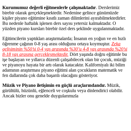
Kurumumuz değerli eğitmenlerle çalışmaktadır
. Derslerimiz
birebir olarak gerçekleşmektedir. Nedenine gelince günümüzde
kişiler piyano eğitimine kısıtlı zaman dilimlerini ayırabilmektedirler.
Bu nedenle haftalık işlenen ders sayısı yetersiz kalmaktadır. O
yüzden piyano kursları birebir özel ders şeklinde uygulanmaktadır.
Eğitimcilerin yaptıkları araştırmalarda; İnsanın en yoğun ve en hızlı
öğrenme çağının 0-8 yaş arası olduğunu ortaya koymuştur.
Zeka
gelişiminin %50’si 0-4 yaş arasında %30’u 4-8 yaş arasında %20’si
8-18 yaş arasına gerçekleşmektedir.
Dört yaşında doğru eğitimle bu
işe başlayan ve yıllarca düzenli çalışabilecek olan bir çocuk, müziği
ve piyanoyu hayata bir artı olarak katacaktır. Kaliforniyalı iki bilim
adamının araştırması piyano eğitimi alan çocukların matematik ve
fen dallarında çok daha başarılı olacağını gösteriyor.
Müzik ve Piyano iletişimin en güçlü araçlarındandır.
Müzik,
gürültülü, hüzünlü, eğlenceli ve coşkulu veya dinlendirici olabilir.
Ancak bizler onu genelde duygularımızla