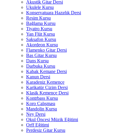
Akustik Gitar Dersi
Ukulele Kursu
Konservatuara Hazırlık Dersi
Resim Kursu
Bağlama Kursu
Tiyatro Kursu
Yan Flüt Kursu
Saksafon Kursu
Akordeon Kursu
Flamenko Gitar Dersi
Bas Gitar Kursu
Dans Kursu
Darbuka Kursu
Kabak Kemane Dersi
Kanun Dersi
Karadeniz Kemençe
Karikatür Çizim Dersi
Klasik Kemençe Dersi
Kontrbass Kursu
Koro Çalışması
Mandolin Kursu
Ney Dersi
Okul Öncesi Müzik Eğitimi
Orff Eğitimi
Perdesiz Gitar Kursu