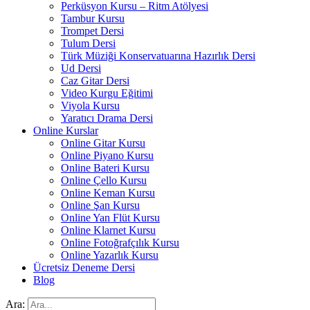
Perküsyon Kursu – Ritm Atölyesi
Tambur Kursu
Trompet Dersi
Tulum Dersi
Türk Müziği Konservatuarına Hazırlık Dersi
Ud Dersi
Caz Gitar Dersi
Video Kurgu Eğitimi
Viyola Kursu
Yaratıcı Drama Dersi
Online Kurslar
Online Gitar Kursu
Online Piyano Kursu
Online Bateri Kursu
Online Çello Kursu
Online Keman Kursu
Online Şan Kursu
Online Yan Flüt Kursu
Online Klarnet Kursu
Online Fotoğrafçılık Kursu
Online Yazarlık Kursu
Ücretsiz Deneme Dersi
Blog
Ara: