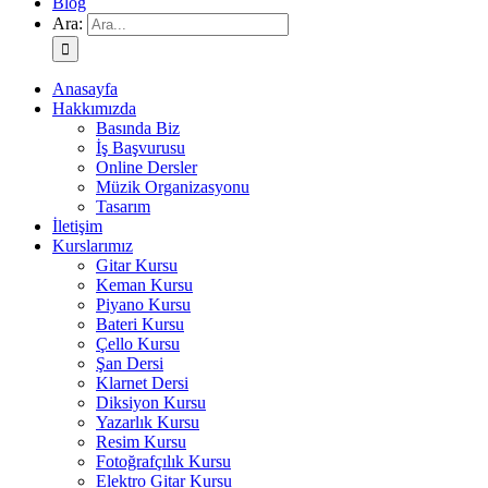
Blog
Ara:
Anasayfa
Hakkımızda
Basında Biz
İş Başvurusu
Online Dersler
Müzik Organizasyonu
Tasarım
İletişim
Kurslarımız
Gitar Kursu
Keman Kursu
Piyano Kursu
Bateri Kursu
Çello Kursu
Şan Dersi
Klarnet Dersi
Diksiyon Kursu
Yazarlık Kursu
Resim Kursu
Fotoğrafçılık Kursu
Elektro Gitar Kursu