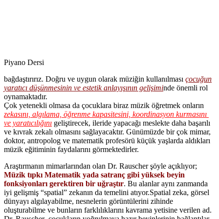
Piyano Dersi
bağdaştırırız. Doğru ve uygun olarak müziğin kullanılması
çocuğun
yaratıcı düşünmesinin ve estetik anlayışının gelişimi
nde önemli rol
oynamaktadır.
Çok yetenekli olmasa da çocuklara biraz müzik öğretmek onların
zekasını, algılama, öğrenme kapasitesini, koordinasyon kurmasını
ve yaratıcılığını
geliştirecek, ileride yapacağı meslekte daha başarılı
ve kıvrak zekalı olmasını sağlayacaktır. Günümüzde bir çok mimar,
doktor, antropolog ve matematik profesörü küçük yaşlarda aldıkları
müzik eğitiminin faydalarını görmektedirler.
Araştırmanın mimarlarından olan Dr. Rauscher şöyle açıklıyor;
Müzik tıpkı Matematik yada satranç gibi yüksek beyin
fonksiyonları gerektiren bir uğraştır
. Bu alanlar aynı zanmanda
iyi gelişmiş “spatial” zekanın da temelini atıyor.Spatial zeka, görsel
dünyayı algılayabilme, nesnelerin görüntülerini zihinde
oluşturabilme ve bunların farklılıklarını kavrama yetisine verilen ad.
Dr. Rauscher çocukların yoğrulmaya hazır beyinlerinin bağlantılar