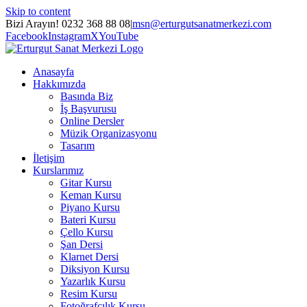
Skip to content
Bizi Arayın! 0232 368 88 08
|
msn@erturgutsanatmerkezi.com
Facebook
Instagram
X
YouTube
Anasayfa
Hakkımızda
Basında Biz
İş Başvurusu
Online Dersler
Müzik Organizasyonu
Tasarım
İletişim
Kurslarımız
Gitar Kursu
Keman Kursu
Piyano Kursu
Bateri Kursu
Çello Kursu
Şan Dersi
Klarnet Dersi
Diksiyon Kursu
Yazarlık Kursu
Resim Kursu
Fotoğrafçılık Kursu