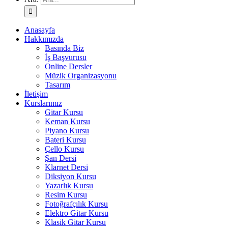
Anasayfa
Hakkımızda
Basında Biz
İş Başvurusu
Online Dersler
Müzik Organizasyonu
Tasarım
İletişim
Kurslarımız
Gitar Kursu
Keman Kursu
Piyano Kursu
Bateri Kursu
Çello Kursu
Şan Dersi
Klarnet Dersi
Diksiyon Kursu
Yazarlık Kursu
Resim Kursu
Fotoğrafçılık Kursu
Elektro Gitar Kursu
Klasik Gitar Kursu