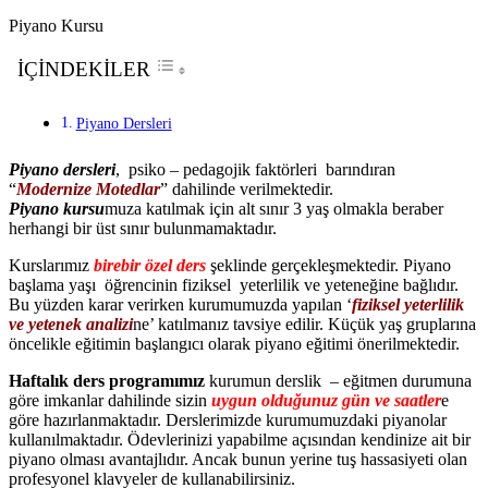
Piyano Kursu
İÇİNDEKİLER
Piyano Dersleri
Piyano dersleri
, psiko – pedagojik faktörleri barındıran
“
Modernize Motedlar
” dahilinde verilmektedir.
Piyano kursu
muza katılmak için alt sınır 3 yaş olmakla beraber
herhangi bir üst sınır bulunmamaktadır.
Kurslarımız
birebir özel ders
şeklinde gerçekleşmektedir. Piyano
başlama yaşı öğrencinin fiziksel yeterlilik ve yeteneğine bağlıdır.
Bu yüzden karar verirken kurumumuzda yapılan ‘
fiziksel yeterlilik
ve yetenek analizi
ne’ katılmanız tavsiye edilir. Küçük yaş gruplarına
öncelikle eğitimin başlangıcı olarak piyano eğitimi önerilmektedir.
Haftalık ders programımız
kurumun derslik – eğitmen durumuna
göre imkanlar dahilinde sizin
uygun olduğunuz gün ve saatler
e
göre hazırlanmaktadır. Derslerimizde kurumumuzdaki piyanolar
kullanılmaktadır. Ödevlerinizi yapabilme açısından kendinize ait bir
piyano olması avantajlıdır. Ancak bunun yerine tuş hassasiyeti olan
profesyonel klavyeler de kullanabilirsiniz.