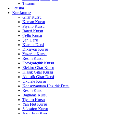
Tasarım
İletişim
Kurslarımız
Gitar Kursu
Keman Kursu
Piyano Kursu
Bateri Kursu
Çello Kursu
Şan Dersi
Klarnet Dersi
Diksiyon Kursu
Yazarlık Kursu
Resim Kursu
Fotoğrafçılık Kursu
Elektro Gitar Kursu
Klasik Gitar Kursu
Akustik Gitar Dersi
Ukulele Kursu
Konservatuara Hazırlık Dersi
Resim Kursu
Bağlama Kursu
Tiyatro Kursu
Yan Flüt Kursu
Saksafon Kursu
Akordeon Kursu