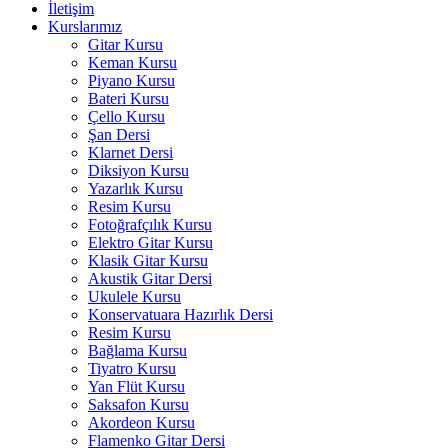
İletişim
Kurslarımız
Gitar Kursu
Keman Kursu
Piyano Kursu
Bateri Kursu
Çello Kursu
Şan Dersi
Klarnet Dersi
Diksiyon Kursu
Yazarlık Kursu
Resim Kursu
Fotoğrafçılık Kursu
Elektro Gitar Kursu
Klasik Gitar Kursu
Akustik Gitar Dersi
Ukulele Kursu
Konservatuara Hazırlık Dersi
Resim Kursu
Bağlama Kursu
Tiyatro Kursu
Yan Flüt Kursu
Saksafon Kursu
Akordeon Kursu
Flamenko Gitar Dersi