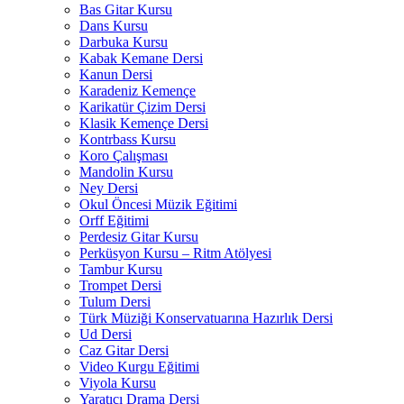
Bas Gitar Kursu
Dans Kursu
Darbuka Kursu
Kabak Kemane Dersi
Kanun Dersi
Karadeniz Kemençe
Karikatür Çizim Dersi
Klasik Kemençe Dersi
Kontrbass Kursu
Koro Çalışması
Mandolin Kursu
Ney Dersi
Okul Öncesi Müzik Eğitimi
Orff Eğitimi
Perdesiz Gitar Kursu
Perküsyon Kursu – Ritm Atölyesi
Tambur Kursu
Trompet Dersi
Tulum Dersi
Türk Müziği Konservatuarına Hazırlık Dersi
Ud Dersi
Caz Gitar Dersi
Video Kurgu Eğitimi
Viyola Kursu
Yaratıcı Drama Dersi