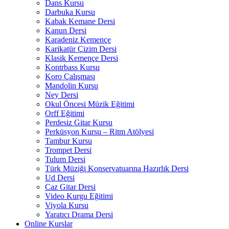
Dans Kursu
Darbuka Kursu
Kabak Kemane Dersi
Kanun Dersi
Karadeniz Kemençe
Karikatür Çizim Dersi
Klasik Kemençe Dersi
Kontrbass Kursu
Koro Çalışması
Mandolin Kursu
Ney Dersi
Okul Öncesi Müzik Eğitimi
Orff Eğitimi
Perdesiz Gitar Kursu
Perküsyon Kursu – Ritm Atölyesi
Tambur Kursu
Trompet Dersi
Tulum Dersi
Türk Müziği Konservatuarına Hazırlık Dersi
Ud Dersi
Caz Gitar Dersi
Video Kurgu Eğitimi
Viyola Kursu
Yaratıcı Drama Dersi
Online Kurslar