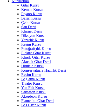
Kurslarımız
Gitar Kursu
Keman Kursu
Piyano Kursu
Bateri Kursu
Çello Kursu
Şan Dersi
Klarnet Dersi
Diksiyon Kursu
Yazarlık Kursu
Resim Kursu
Fotoğrafçılık Kursu
Elektro Gitar Kursu
Klasik Gitar Kursu
Akustik Gitar Dersi
Ukulele Kursu
Konservatuara Hazırlık Dersi
Resim Kursu
Bağlama Kursu
Tiyatro Kursu
Yan Flüt Kursu
Saksafon Kursu
Akordeon Kursu
Flamenko Gitar Dersi
Bas Gitar Kursu