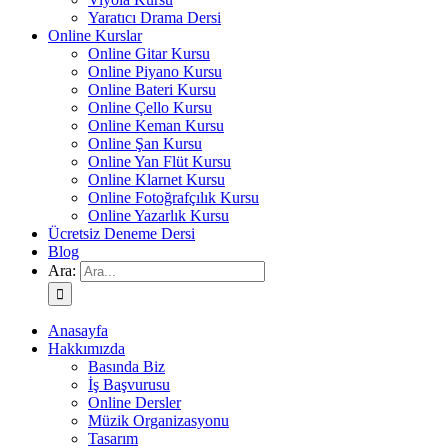
Yaratıcı Drama Dersi
Online Kurslar
Online Gitar Kursu
Online Piyano Kursu
Online Bateri Kursu
Online Çello Kursu
Online Keman Kursu
Online Şan Kursu
Online Yan Flüt Kursu
Online Klarnet Kursu
Online Fotoğrafçılık Kursu
Online Yazarlık Kursu
Ücretsiz Deneme Dersi
Blog
Ara:
Anasayfa
Hakkımızda
Basında Biz
İş Başvurusu
Online Dersler
Müzik Organizasyonu
Tasarım