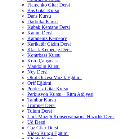
Flamenko Gitar Dersi
Bas Gitar Kursu
Dans Kursu
Darbuka Kursu
Kabak Kemane Dersi
Kanun Dersi
Karadeniz Kemençe
Karikatür Çizim Dersi
Klasik Kemençe Dersi
Kontrbass Kursu
Koro Çalışması
Mandolin Kursu
Ney Dersi
Okul Öncesi Müzik Eğitimi
Orff Eğitimi
Perdesiz Gitar Kursu
Perküsyon Kursu – Ritm Atölyesi
Tambur Kursu
Trompet Dersi
Tulum Dersi
Türk Müziği Konservatuarına Hazırlık Dersi
Ud Dersi
Caz Gitar Dersi
Video Kurgu Eğitimi
Viyola Kursu