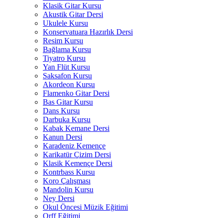
Klasik Gitar Kursu
Akustik Gitar Dersi
Ukulele Kursu
Konservatuara Hazırlık Dersi
Resim Kursu
Bağlama Kursu
Tiyatro Kursu
Yan Flüt Kursu
Saksafon Kursu
Akordeon Kursu
Flamenko Gitar Dersi
Bas Gitar Kursu
Dans Kursu
Darbuka Kursu
Kabak Kemane Dersi
Kanun Dersi
Karadeniz Kemençe
Karikatür Çizim Dersi
Klasik Kemençe Dersi
Kontrbass Kursu
Koro Çalışması
Mandolin Kursu
Ney Dersi
Okul Öncesi Müzik Eğitimi
Orff Eğitimi