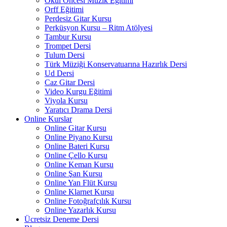
Okul Öncesi Müzik Eğitimi
Orff Eğitimi
Perdesiz Gitar Kursu
Perküsyon Kursu – Ritm Atölyesi
Tambur Kursu
Trompet Dersi
Tulum Dersi
Türk Müziği Konservatuarına Hazırlık Dersi
Ud Dersi
Caz Gitar Dersi
Video Kurgu Eğitimi
Viyola Kursu
Yaratıcı Drama Dersi
Online Kurslar
Online Gitar Kursu
Online Piyano Kursu
Online Bateri Kursu
Online Çello Kursu
Online Keman Kursu
Online Şan Kursu
Online Yan Flüt Kursu
Online Klarnet Kursu
Online Fotoğrafçılık Kursu
Online Yazarlık Kursu
Ücretsiz Deneme Dersi