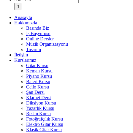
Anasayfa
Hakkımızda
Basında Biz
İş Başvurusu
Online Dersler
Müzik Organizasyonu
Tasarım
İletişim
Kurslarımız
Gitar Kursu
Keman Kursu
Piyano Kursu
Bateri Kursu
Çello Kursu
Şan Dersi
Klarnet Dersi
Diksiyon Kursu
Yazarlık Kursu
Resim Kursu
Fotoğrafçılık Kursu
Elektro Gitar Kursu
Klasik Gitar Kursu