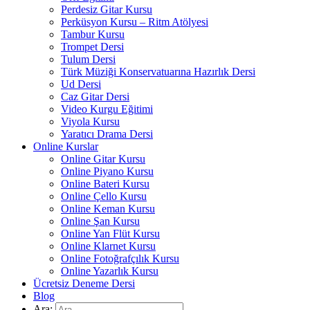
Perdesiz Gitar Kursu
Perküsyon Kursu – Ritm Atölyesi
Tambur Kursu
Trompet Dersi
Tulum Dersi
Türk Müziği Konservatuarına Hazırlık Dersi
Ud Dersi
Caz Gitar Dersi
Video Kurgu Eğitimi
Viyola Kursu
Yaratıcı Drama Dersi
Online Kurslar
Online Gitar Kursu
Online Piyano Kursu
Online Bateri Kursu
Online Çello Kursu
Online Keman Kursu
Online Şan Kursu
Online Yan Flüt Kursu
Online Klarnet Kursu
Online Fotoğrafçılık Kursu
Online Yazarlık Kursu
Ücretsiz Deneme Dersi
Blog
Ara: