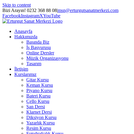
Skip to content
Bizi Arayın! 0232 368 88 08
|
msn@erturgutsanatmerkezi.com
Facebook
Instagram
X
YouTube
Anasayfa
Hakkımızda
Basında Biz
İş Başvurusu
Online Dersler
Müzik Organizasyonu
Tasarım
İletişim
Kurslarımız
Gitar Kursu
Keman Kursu
Piyano Kursu
Bateri Kursu
Çello Kursu
Şan Dersi
Klarnet Dersi
Diksiyon Kursu
Yazarlık Kursu
Resim Kursu
Fotoğrafçılık Kursu