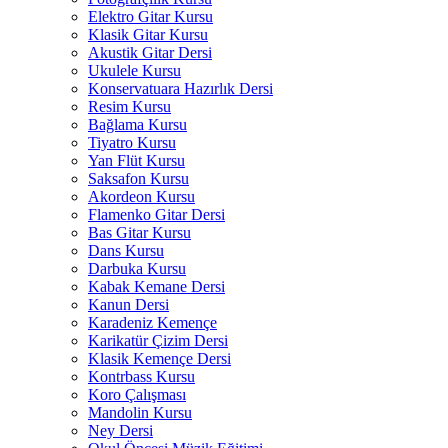
Elektro Gitar Kursu
Klasik Gitar Kursu
Akustik Gitar Dersi
Ukulele Kursu
Konservatuara Hazırlık Dersi
Resim Kursu
Bağlama Kursu
Tiyatro Kursu
Yan Flüt Kursu
Saksafon Kursu
Akordeon Kursu
Flamenko Gitar Dersi
Bas Gitar Kursu
Dans Kursu
Darbuka Kursu
Kabak Kemane Dersi
Kanun Dersi
Karadeniz Kemençe
Karikatür Çizim Dersi
Klasik Kemençe Dersi
Kontrbass Kursu
Koro Çalışması
Mandolin Kursu
Ney Dersi