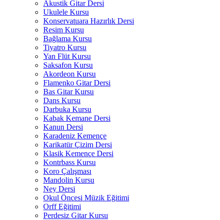
Akustik Gitar Dersi
Ukulele Kursu
Konservatuara Hazırlık Dersi
Resim Kursu
Bağlama Kursu
Tiyatro Kursu
Yan Flüt Kursu
Saksafon Kursu
Akordeon Kursu
Flamenko Gitar Dersi
Bas Gitar Kursu
Dans Kursu
Darbuka Kursu
Kabak Kemane Dersi
Kanun Dersi
Karadeniz Kemençe
Karikatür Çizim Dersi
Klasik Kemençe Dersi
Kontrbass Kursu
Koro Çalışması
Mandolin Kursu
Ney Dersi
Okul Öncesi Müzik Eğitimi
Orff Eğitimi
Perdesiz Gitar Kursu