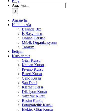
Blog
Ara:
Anasayfa
Hakkımızda
Basında Biz
İş Başvurusu
Online Dersler
Müzik Organizasyonu
Tasarım
İletişim
Kurslarımız
Gitar Kursu
Keman Kursu
Piyano Kursu
Bateri Kursu
Çello Kursu
Şan Dersi
Klarnet Dersi
Diksiyon Kursu
Yazarlık Kursu
Resim Kursu
Fotoğrafçılık Kursu
Elektro Gitar Kursu