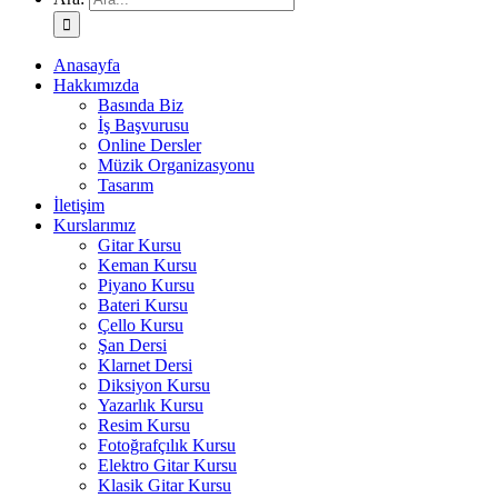
Anasayfa
Hakkımızda
Basında Biz
İş Başvurusu
Online Dersler
Müzik Organizasyonu
Tasarım
İletişim
Kurslarımız
Gitar Kursu
Keman Kursu
Piyano Kursu
Bateri Kursu
Çello Kursu
Şan Dersi
Klarnet Dersi
Diksiyon Kursu
Yazarlık Kursu
Resim Kursu
Fotoğrafçılık Kursu
Elektro Gitar Kursu
Klasik Gitar Kursu