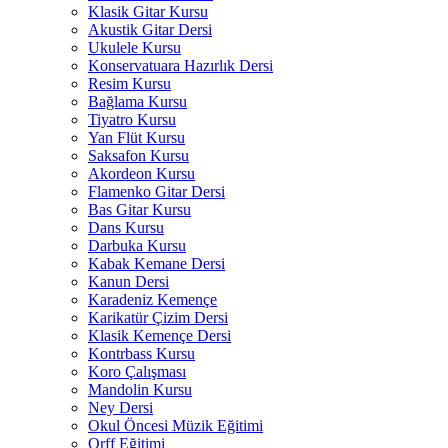
Klasik Gitar Kursu
Akustik Gitar Dersi
Ukulele Kursu
Konservatuara Hazırlık Dersi
Resim Kursu
Bağlama Kursu
Tiyatro Kursu
Yan Flüt Kursu
Saksafon Kursu
Akordeon Kursu
Flamenko Gitar Dersi
Bas Gitar Kursu
Dans Kursu
Darbuka Kursu
Kabak Kemane Dersi
Kanun Dersi
Karadeniz Kemençe
Karikatür Çizim Dersi
Klasik Kemençe Dersi
Kontrbass Kursu
Koro Çalışması
Mandolin Kursu
Ney Dersi
Okul Öncesi Müzik Eğitimi
Orff Eğitimi