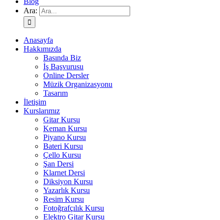
Blog
Ara:
Anasayfa
Hakkımızda
Basında Biz
İş Başvurusu
Online Dersler
Müzik Organizasyonu
Tasarım
İletişim
Kurslarımız
Gitar Kursu
Keman Kursu
Piyano Kursu
Bateri Kursu
Çello Kursu
Şan Dersi
Klarnet Dersi
Diksiyon Kursu
Yazarlık Kursu
Resim Kursu
Fotoğrafçılık Kursu
Elektro Gitar Kursu