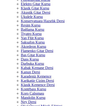
Elektro Gitar Kursu
Klasik Gitar Kursu
Akustik Gitar Dersi
Ukulele Kursu
Konservatuara Hazırlık Dersi
Resim Kursu
Bağlama Kursu
Tiyatro Kursu
Yan Flüt Kursu
Saksafon Kursu
Akordeon Kursu
Flamenko Gitar Dersi
Bas Gitar Kursu
Dans Kursu
Darbuka Kursu
Kabak Kemane Dersi
Kanun Dersi
Karadeniz Kemençe
Karikatür Çizim Dersi
Klasik Kemençe Dersi
Kontrbass Kursu
Koro Çalışması
Mandolin Kursu
Ney Dersi