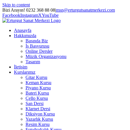
Skip to content
Bizi Arayın! 0232 368 88 08
|
msn@erturgutsanatmerkezi.com
Facebook
Instagram
X
YouTube
Anasayfa
Hakkımızda
Basında Biz
İş Başvurusu
Online Dersler
Müzik Organizasyonu
Tasarım
İletişim
Kurslarımız
Gitar Kursu
Keman Kursu
Piyano Kursu
Bateri Kursu
Çello Kursu
Şan Dersi
Klarnet Dersi
Diksiyon Kursu
Yazarlık Kursu
Resim Kursu
Fotoğrafçılık Kursu