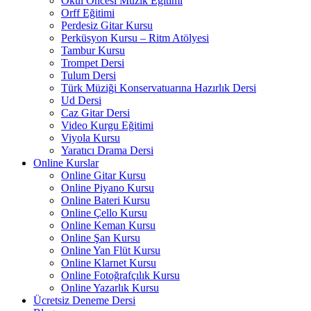
Okul Öncesi Müzik Eğitimi
Orff Eğitimi
Perdesiz Gitar Kursu
Perküsyon Kursu – Ritm Atölyesi
Tambur Kursu
Trompet Dersi
Tulum Dersi
Türk Müziği Konservatuarına Hazırlık Dersi
Ud Dersi
Caz Gitar Dersi
Video Kurgu Eğitimi
Viyola Kursu
Yaratıcı Drama Dersi
Online Kurslar
Online Gitar Kursu
Online Piyano Kursu
Online Bateri Kursu
Online Çello Kursu
Online Keman Kursu
Online Şan Kursu
Online Yan Flüt Kursu
Online Klarnet Kursu
Online Fotoğrafçılık Kursu
Online Yazarlık Kursu
Ücretsiz Deneme Dersi