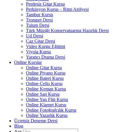
Perdesiz Gitar Kursu
Perküsyon Kursu – Ritm Atölyesi
Tambur Kursu
Trompet Dersi
Tulum Dersi
Türk Müziği Konservatuarına Hazırlık Dersi
Ud Dersi
Caz Gitar Dersi
Video Kurgu Eğitimi
Viyola Kursu
Yaratıcı Drama Dersi
Online Kurslar
Online Gitar Kursu
Online Piyano Kursu
Online Bateri Kursu
Online Çello Kursu
Online Keman Kursu
Online Şan Kursu
Online Yan Flüt Kursu
Online Klarnet Kursu
Online Fotoğrafçılık Kursu
Online Yazarlık Kursu
Ücretsiz Deneme Dersi
Blog
Ara: