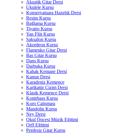
Akustik Gitar Dersi
Ukulele Kursu
Konservatuara Hazırlık Dersi
Resim Kursu
Bağlama Kursu
Tiyatro Kursu
Yan Flüt Kursu
Saksafon Kursu
Akordeon Kursu
Flamenko Gitar Dersi
Bas Gitar Kursu
Dans Kursu
Darbuka Kursu
Kabak Kemane Dersi
Kanun Dersi
Karadeniz Kemençe
Karikatür Çizim Dersi
Klasik Kemençe Dersi
Kontrbass Kursu
Koro Çalışması
Mandolin Kursu
Ney Dersi
Okul Öncesi Müzik Eğitimi
Orff Eğitimi
Perdesiz Gitar Kursu