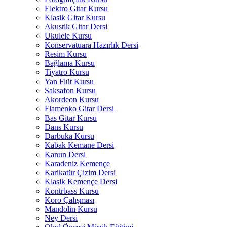
Elektro Gitar Kursu
Klasik Gitar Kursu
Akustik Gitar Dersi
Ukulele Kursu
Konservatuara Hazırlık Dersi
Resim Kursu
Bağlama Kursu
Tiyatro Kursu
Yan Flüt Kursu
Saksafon Kursu
Akordeon Kursu
Flamenko Gitar Dersi
Bas Gitar Kursu
Dans Kursu
Darbuka Kursu
Kabak Kemane Dersi
Kanun Dersi
Karadeniz Kemençe
Karikatür Çizim Dersi
Klasik Kemençe Dersi
Kontrbass Kursu
Koro Çalışması
Mandolin Kursu
Ney Dersi