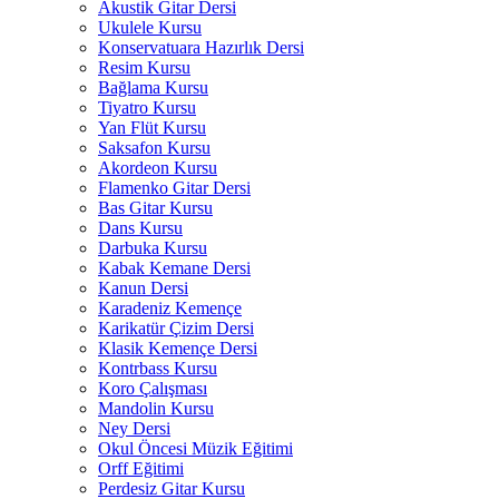
Akustik Gitar Dersi
Ukulele Kursu
Konservatuara Hazırlık Dersi
Resim Kursu
Bağlama Kursu
Tiyatro Kursu
Yan Flüt Kursu
Saksafon Kursu
Akordeon Kursu
Flamenko Gitar Dersi
Bas Gitar Kursu
Dans Kursu
Darbuka Kursu
Kabak Kemane Dersi
Kanun Dersi
Karadeniz Kemençe
Karikatür Çizim Dersi
Klasik Kemençe Dersi
Kontrbass Kursu
Koro Çalışması
Mandolin Kursu
Ney Dersi
Okul Öncesi Müzik Eğitimi
Orff Eğitimi
Perdesiz Gitar Kursu