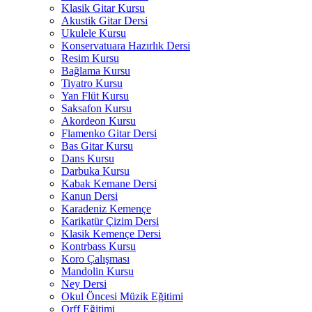
Klasik Gitar Kursu
Akustik Gitar Dersi
Ukulele Kursu
Konservatuara Hazırlık Dersi
Resim Kursu
Bağlama Kursu
Tiyatro Kursu
Yan Flüt Kursu
Saksafon Kursu
Akordeon Kursu
Flamenko Gitar Dersi
Bas Gitar Kursu
Dans Kursu
Darbuka Kursu
Kabak Kemane Dersi
Kanun Dersi
Karadeniz Kemençe
Karikatür Çizim Dersi
Klasik Kemençe Dersi
Kontrbass Kursu
Koro Çalışması
Mandolin Kursu
Ney Dersi
Okul Öncesi Müzik Eğitimi
Orff Eğitimi