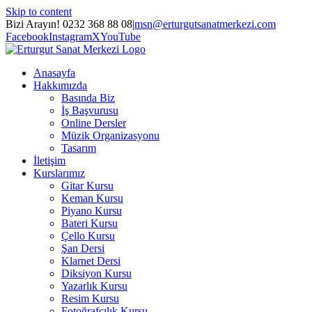
Skip to content
Bizi Arayın! 0232 368 88 08
|
msn@erturgutsanatmerkezi.com
Facebook
Instagram
X
YouTube
Anasayfa
Hakkımızda
Basında Biz
İş Başvurusu
Online Dersler
Müzik Organizasyonu
Tasarım
İletişim
Kurslarımız
Gitar Kursu
Keman Kursu
Piyano Kursu
Bateri Kursu
Çello Kursu
Şan Dersi
Klarnet Dersi
Diksiyon Kursu
Yazarlık Kursu
Resim Kursu
Fotoğrafçılık Kursu