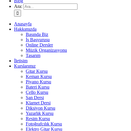
Blog
Ara:
Anasayfa
Hakkımızda
Basında Biz
İş Başvurusu
Online Dersler
Müzik Organizasyonu
Tasarım
İletişim
Kurslarımız
Gitar Kursu
Keman Kursu
Piyano Kursu
Bateri Kursu
Çello Kursu
Şan Dersi
Klarnet Dersi
Diksiyon Kursu
Yazarlık Kursu
Resim Kursu
Fotoğrafçılık Kursu
Elektro Gitar Kursu