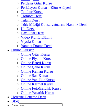
Perdesiz Gitar Kursu
Perküsyon Kursu – Ritm Atölyesi
Tambur Kursu
Trompet Dersi
Tulum Dersi
Türk Müziği Konservatuarına Hazırlık Dersi
Ud Dersi
Caz Gitar Dersi
Video Kurgu Eğitimi
Viyola Kursu
Yaratıcı Drama Dersi
Online Kurslar
Online Gitar Kursu
Online Piyano Kursu
Online Bateri Kursu
Online Çello Kursu
Online Keman Kursu
Online Şan Kursu
Online Yan Flüt Kursu
Online Klarnet Kursu
Online Fotoğrafçılık Kursu
Online Yazarlık Kursu
Ücretsiz Deneme Dersi
Blog
Ara: