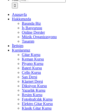
Anasayfa
Hakkımızda
Basında Biz
İş Başvurusu
Online Dersler
Müzik Organizasyonu
Tasarım
İletişim
Kurslarımız
Gitar Kursu
Keman Kursu
Piyano Kursu
Bateri Kursu
Çello Kursu
Şan Dersi
Klarnet Dersi
Diksiyon Kursu
Yazarlık Kursu
Resim Kursu
Fotoğrafçılık Kursu
Elektro Gitar Kursu
Klasik Gitar Kursu