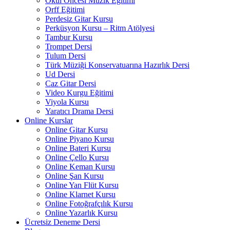
Okul Öncesi Müzik Eğitimi
Orff Eğitimi
Perdesiz Gitar Kursu
Perküsyon Kursu – Ritm Atölyesi
Tambur Kursu
Trompet Dersi
Tulum Dersi
Türk Müziği Konservatuarına Hazırlık Dersi
Ud Dersi
Caz Gitar Dersi
Video Kurgu Eğitimi
Viyola Kursu
Yaratıcı Drama Dersi
Online Kurslar
Online Gitar Kursu
Online Piyano Kursu
Online Bateri Kursu
Online Çello Kursu
Online Keman Kursu
Online Şan Kursu
Online Yan Flüt Kursu
Online Klarnet Kursu
Online Fotoğrafçılık Kursu
Online Yazarlık Kursu
Ücretsiz Deneme Dersi