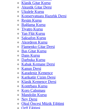
Klasik Gitar Kursu
Akustik Gitar Dersi
Ukulele Kursu
Konservatuara Hazırlık Dersi
Resim Kursu
Bağlama Kursu
Tiyatro Kursu
Yan Flüt Kursu
Saksafon Kursu
Akordeon Kursu
Flamenko Gitar Dersi
Bas Gitar Kursu
Dans Kursu
Darbuka Kursu
Kabak Kemane Dersi
Kanun Dersi
Karadeniz Kemençe
Karikatür Çizim Dersi
Klasik Kemençe Dersi
Kontrbass Kursu
Koro Çalışması
Mandolin Kursu
Ney Dersi
Okul Öncesi Müzik Eğitimi
Orff Eğitimi