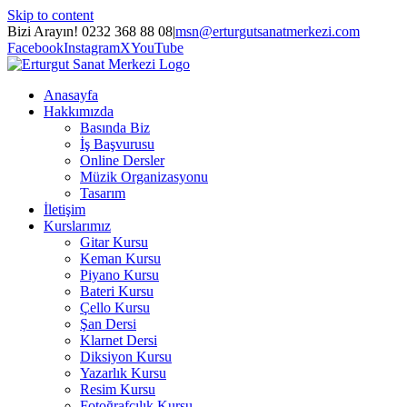
Skip to content
Bizi Arayın! 0232 368 88 08
|
msn@erturgutsanatmerkezi.com
Facebook
Instagram
X
YouTube
Anasayfa
Hakkımızda
Basında Biz
İş Başvurusu
Online Dersler
Müzik Organizasyonu
Tasarım
İletişim
Kurslarımız
Gitar Kursu
Keman Kursu
Piyano Kursu
Bateri Kursu
Çello Kursu
Şan Dersi
Klarnet Dersi
Diksiyon Kursu
Yazarlık Kursu
Resim Kursu
Fotoğrafçılık Kursu