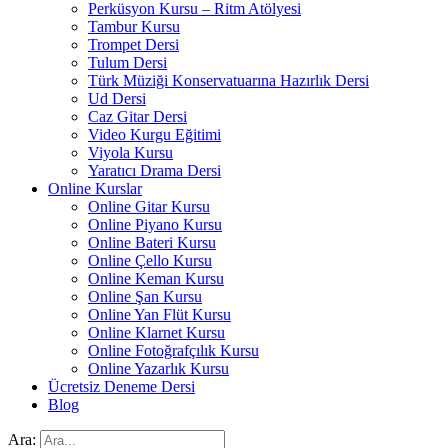
Perküsyon Kursu – Ritm Atölyesi
Tambur Kursu
Trompet Dersi
Tulum Dersi
Türk Müziği Konservatuarına Hazırlık Dersi
Ud Dersi
Caz Gitar Dersi
Video Kurgu Eğitimi
Viyola Kursu
Yaratıcı Drama Dersi
Online Kurslar
Online Gitar Kursu
Online Piyano Kursu
Online Bateri Kursu
Online Çello Kursu
Online Keman Kursu
Online Şan Kursu
Online Yan Flüt Kursu
Online Klarnet Kursu
Online Fotoğrafçılık Kursu
Online Yazarlık Kursu
Ücretsiz Deneme Dersi
Blog
Ara: