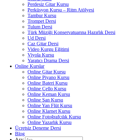
Perdesiz Gitar Kursu
Perküsyon Kursu – Ritm Atölyesi
Tambur Kursu
Trompet Dersi
Tulum Dersi
Türk Müziği Konservatuarına Hazırlık Dersi
Ud Dersi
Caz Gitar Dersi
Video Kurgu Eğitimi
Viyola Kursu
Yaratıcı Drama Dersi
Online Kurslar
Online Gitar Kursu
Online Piyano Kursu
Online Bateri Kursu
Online Çello Kursu
Online Keman Kursu
Online Şan Kursu
Online Yan Flüt Kursu
Online Klarnet Kursu
Online Fotoğrafçılık Kursu
Online Yazarlık Kursu
Ücretsiz Deneme Dersi
Blog
Ara: