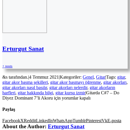
Erturgut Sanat
+ posts
&s tarafından.
|
4 Temmuz 2021
|
Kategoriler:
Genel
,
Gitar
|
Tags:
gitar
,
gitar akor basma şekilleri
,
gitar akor basmayı öğrenme
,
gitar akorları
,
gitar akorları nasıl basılır
,
gitar akorları nelerdir
,
gitar akorların
harfleri
,
gitar hakkında bilgi
,
gitar kursu izmir
|
Gitarda C#7 – Do
Diyez Dominant 7’li Akoru için
yorumlar kapalı
Paylaş
Facebook
X
Reddit
LinkedIn
WhatsApp
Tumblr
Pinterest
Vk
E-posta
About the Author:
Erturgut Sanat