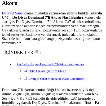
Akoru
Erturgut Sanat
olarak bugünkü yazımızdan sizlerle birlikte
Gitarda
C#7 – Do Diyez Dominant 7’li Akoru Nasıl Basılır?
konusu ele
alacağız. Do Diyez Dominant 7’li Akoru, C#7 olarak sembollenir..
Gitar üzerinde akorlar sadece bir pozisyondan yer almaz, örneğin
C#7 akoru gitarda 10 farklı pozisyonda yer alır. Tüm pozisyonlarda
temel sesler yer kesinlikle yer alır ancak tınlamaları farklı olabilir.
Sizler de bu tınlamalara göre hangi pozisyonda basacağınıza karar
verebilirsiniz..
İÇİNDEKİLER
C#7 – Do Diyez Dominant 7’li Akor Pozisyonları
Daha Fazlası İçin Bize Ulaşın
Erturgut Sanat Merkezine Nasıl Gelebilirim?
Dominant 7’li akorlar, ismini aldığı kök ses üzerine büyük üçlü,
üstüne küçük üçlü, üstüne küçük üçlü alarak şekillenir. Yani Kök
Ses + B3 + K3 +K3 formülü ile elde edilirler. C#7 üzerinde bu
formülü uygularsak Do Diyez Dominant 7’li akorunun
Do# – Fa –