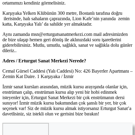
ortamımızı kendiniz görmelisiniz.
Karşıyaka Yelken Klübünün 300 metre, Bostanlı tarafına doğru
ilerisinde, halı sahaların çaprazında, Lion Kafe’nin yanında zemin
katta, Karşıyaka Yalı’ da sahilde yer almaktadır.
Aynı zamanda msn@erturgutsanatmerkezi.com mail adresimizden
de bize ulaşıp hemen geri dönüş ile aklınızdaki soru işaretlerini
giderebilirsiniz. Mutlu, umutlu, sağlıklı, sanat ve sağlıkla dolu günler
dileriz..
Adres / Erturgut Sanat Merkezi Nerede?
Cemal Gürsel Caddesi (Yalı Caddesi) No: 426 Bayerler Apartmanı –
Zemin Kat Daire. 1 Karşıyaka / İzmir
İzmir sanat kursları arasından, müzik kursu arayışında olanlar için,
enstrüman çalıp, enstrüman kursu alıp yeni bir hobi edinmek
isteyenler için, Erturgut Sanat Merkezi bir çok enstrümanın dersi
sunıyor! İzmir müzik kursu bakımından çok şanslı bir yer, bir çok
seçenek var! Siz de müzik kursu almak istiyorsanız Erturgut Sanat’a
davetlisiniz, siz istekli olun ve gerisini bize bırakın!