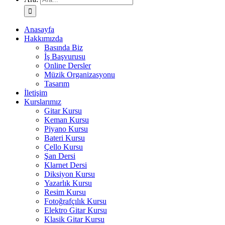
Anasayfa
Hakkımızda
Basında Biz
İş Başvurusu
Online Dersler
Müzik Organizasyonu
Tasarım
İletişim
Kurslarımız
Gitar Kursu
Keman Kursu
Piyano Kursu
Bateri Kursu
Çello Kursu
Şan Dersi
Klarnet Dersi
Diksiyon Kursu
Yazarlık Kursu
Resim Kursu
Fotoğrafçılık Kursu
Elektro Gitar Kursu
Klasik Gitar Kursu