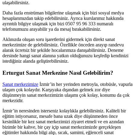
ulaşabilirsiniz.
Daha fazla enstrüman bilgilerine ulaşmak için bizi sosyal medya
hesaplarımızdan takip edebilirsiniz. Ayrıca kurslarımız hakkında
ayrıntılı bilgiye ulaşmak için bizi 0507 95 96 333 numaralı
telefonumuzu arayabilir ya da mesaj bırakabilirsiniz.
Aklınızda oluşan soru işaretlerini gidermek için direkt sanat
merkezimize de gelebilirsiniz. Özellikle önceden arayıp randevu
alarak ücretsiz bir şekilde hocalarımıza danışabilirsiniz. Deneme
dersinde hangi sanat alanına yatkın olduğunuzu keşfedip kendinizi
istediğiniz alanda geliştirebilirsiniz.
Erturgut Sanat Merkezine Nasıl Gelebilirim?
Sanat merkezimize
İzmir’in her yerinden metroyla, otobüsle, vapurla
ulaşım çok kolaydır. Karşıyaka dışından gelmek zor diye
düşünmeyin sanat merkezimizin ulaşımı çok kolay, konumu da çok
merkezidir.
İzmir’in neresinden isterseniz kolaylıkla gelebilirsiniz. Kaliteli bir
eğitim istiyorsanız, mesafe bana uzak diye düşünmeden önce
kesinlikle bir kez sanat merkezimizi ziyaret etmeli ve en azından
bizimle bir kahve, bir çay içip sanat merkezimizde gerçekleşen
eğitimler hakkında bilgi alıp, sıcak, samimi, eğlenceli sanat