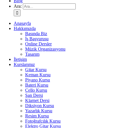
Blog
Ara:
Anasayfa
Hakkımızda
Basında Biz
İş Başvurusu
Online Dersler
Müzik Organizasyonu
Tasarım
İletişim
Kurslarımız
Gitar Kursu
Keman Kursu
Piyano Kursu
Bateri Kursu
Çello Kursu
Şan Dersi
Klarnet Dersi
Diksiyon Kursu
Yazarlık Kursu
Resim Kursu
Fotoğrafçılık Kursu
Elektro Gitar Kursu