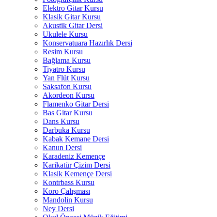
Elektro Gitar Kursu
Klasik Gitar Kursu
Akustik Gitar Dersi
Ukulele Kursu
Konservatuara Hazırlık Dersi
Resim Kursu
Bağlama Kursu
Tiyatro Kursu
Yan Flüt Kursu
Saksafon Kursu
Akordeon Kursu
Flamenko Gitar Dersi
Bas Gitar Kursu
Dans Kursu
Darbuka Kursu
Kabak Kemane Dersi
Kanun Dersi
Karadeniz Kemençe
Karikatür Çizim Dersi
Klasik Kemençe Dersi
Kontrbass Kursu
Koro Çalışması
Mandolin Kursu
Ney Dersi