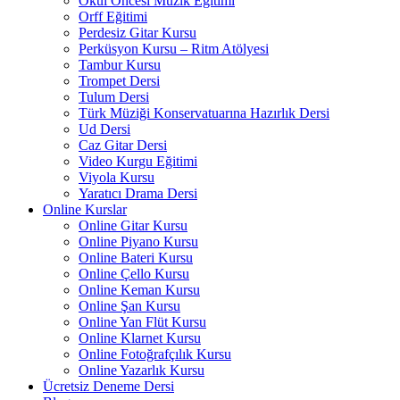
Okul Öncesi Müzik Eğitimi
Orff Eğitimi
Perdesiz Gitar Kursu
Perküsyon Kursu – Ritm Atölyesi
Tambur Kursu
Trompet Dersi
Tulum Dersi
Türk Müziği Konservatuarına Hazırlık Dersi
Ud Dersi
Caz Gitar Dersi
Video Kurgu Eğitimi
Viyola Kursu
Yaratıcı Drama Dersi
Online Kurslar
Online Gitar Kursu
Online Piyano Kursu
Online Bateri Kursu
Online Çello Kursu
Online Keman Kursu
Online Şan Kursu
Online Yan Flüt Kursu
Online Klarnet Kursu
Online Fotoğrafçılık Kursu
Online Yazarlık Kursu
Ücretsiz Deneme Dersi