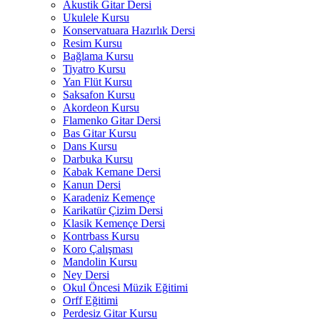
Akustik Gitar Dersi
Ukulele Kursu
Konservatuara Hazırlık Dersi
Resim Kursu
Bağlama Kursu
Tiyatro Kursu
Yan Flüt Kursu
Saksafon Kursu
Akordeon Kursu
Flamenko Gitar Dersi
Bas Gitar Kursu
Dans Kursu
Darbuka Kursu
Kabak Kemane Dersi
Kanun Dersi
Karadeniz Kemençe
Karikatür Çizim Dersi
Klasik Kemençe Dersi
Kontrbass Kursu
Koro Çalışması
Mandolin Kursu
Ney Dersi
Okul Öncesi Müzik Eğitimi
Orff Eğitimi
Perdesiz Gitar Kursu