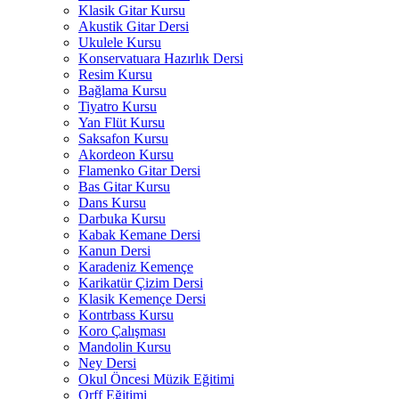
Klasik Gitar Kursu
Akustik Gitar Dersi
Ukulele Kursu
Konservatuara Hazırlık Dersi
Resim Kursu
Bağlama Kursu
Tiyatro Kursu
Yan Flüt Kursu
Saksafon Kursu
Akordeon Kursu
Flamenko Gitar Dersi
Bas Gitar Kursu
Dans Kursu
Darbuka Kursu
Kabak Kemane Dersi
Kanun Dersi
Karadeniz Kemençe
Karikatür Çizim Dersi
Klasik Kemençe Dersi
Kontrbass Kursu
Koro Çalışması
Mandolin Kursu
Ney Dersi
Okul Öncesi Müzik Eğitimi
Orff Eğitimi