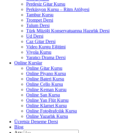
Perdesiz Gitar Kursu
Perküsyon Kursu – Ritm Atölyesi
Tambur Kursu
Trompet Dersi
Tulum Dersi
Türk Müziği Konservatuarına Hazırlık Dersi
Ud Dersi
Caz Gitar Dersi
Video Kurgu Eğitimi
Viyola Kursu
Yaratıcı Drama Dersi
Online Kurslar
Online Gitar Kursu
Online Piyano Kursu
Online Bateri Kursu
Online Çello Kursu
Online Keman Kursu
Online Şan Kursu
Online Yan Flüt Kursu
Online Klarnet Kursu
Online Fotoğrafçılık Kursu
Online Yazarlık Kursu
Ücretsiz Deneme Dersi
Blog
Ara: