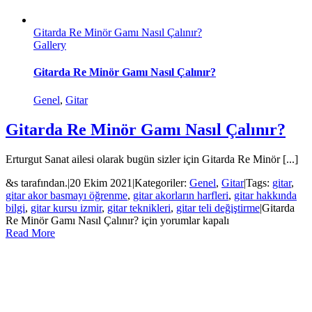
Gitarda Re Minör Gamı Nasıl Çalınır?
Gallery
Gitarda Re Minör Gamı Nasıl Çalınır?
Genel
,
Gitar
Gitarda Re Minör Gamı Nasıl Çalınır?
Erturgut Sanat ailesi olarak bugün sizler için Gitarda Re Minör [...]
&s tarafından.
|
20 Ekim 2021
|
Kategoriler:
Genel
,
Gitar
|
Tags:
gitar
,
gitar akor basmayı öğrenme
,
gitar akorların harfleri
,
gitar hakkında
bilgi
,
gitar kursu izmir
,
gitar teknikleri
,
gitar teli değiştirme
|
Gitarda
Re Minör Gamı Nasıl Çalınır? için
yorumlar kapalı
Read More