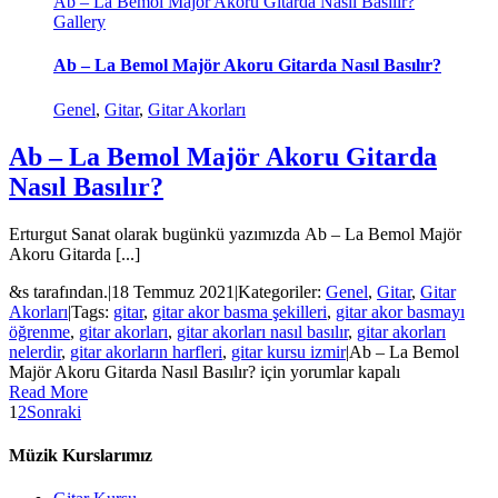
Ab – La Bemol Majör Akoru Gitarda Nasıl Basılır?
Gallery
Ab – La Bemol Majör Akoru Gitarda Nasıl Basılır?
Genel
,
Gitar
,
Gitar Akorları
Ab – La Bemol Majör Akoru Gitarda
Nasıl Basılır?
Erturgut Sanat olarak bugünkü yazımızda Ab – La Bemol Majör
Akoru Gitarda [...]
&s tarafından.
|
18 Temmuz 2021
|
Kategoriler:
Genel
,
Gitar
,
Gitar
Akorları
|
Tags:
gitar
,
gitar akor basma şekilleri
,
gitar akor basmayı
öğrenme
,
gitar akorları
,
gitar akorları nasıl basılır
,
gitar akorları
nelerdir
,
gitar akorların harfleri
,
gitar kursu izmir
|
Ab – La Bemol
Majör Akoru Gitarda Nasıl Basılır? için
yorumlar kapalı
Read More
1
2
Sonraki
Müzik Kurslarımız