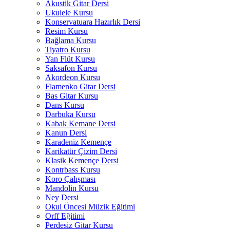
Akustik Gitar Dersi
Ukulele Kursu
Konservatuara Hazırlık Dersi
Resim Kursu
Bağlama Kursu
Tiyatro Kursu
Yan Flüt Kursu
Saksafon Kursu
Akordeon Kursu
Flamenko Gitar Dersi
Bas Gitar Kursu
Dans Kursu
Darbuka Kursu
Kabak Kemane Dersi
Kanun Dersi
Karadeniz Kemençe
Karikatür Çizim Dersi
Klasik Kemençe Dersi
Kontrbass Kursu
Koro Çalışması
Mandolin Kursu
Ney Dersi
Okul Öncesi Müzik Eğitimi
Orff Eğitimi
Perdesiz Gitar Kursu