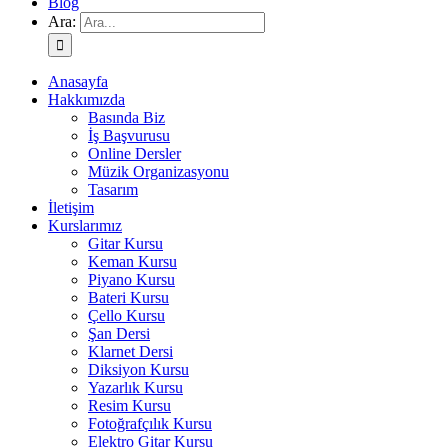
Blog
Ara:
Anasayfa
Hakkımızda
Basında Biz
İş Başvurusu
Online Dersler
Müzik Organizasyonu
Tasarım
İletişim
Kurslarımız
Gitar Kursu
Keman Kursu
Piyano Kursu
Bateri Kursu
Çello Kursu
Şan Dersi
Klarnet Dersi
Diksiyon Kursu
Yazarlık Kursu
Resim Kursu
Fotoğrafçılık Kursu
Elektro Gitar Kursu