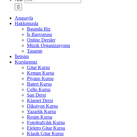
Anasayfa
Hakkımızda
Basında Biz
İş Başvurusu
Online Dersler
Müzik Organizasyonu
Tasarım
İletişim
Kurslarımız
Gitar Kursu
Keman Kursu
Piyano Kursu
Bateri Kursu
Çello Kursu
Şan Dersi
Klarnet Dersi
Diksiyon Kursu
Yazarlık Kursu
Resim Kursu
Fotoğrafçılık Kursu
Elektro Gitar Kursu
Klasik Gitar Kursu