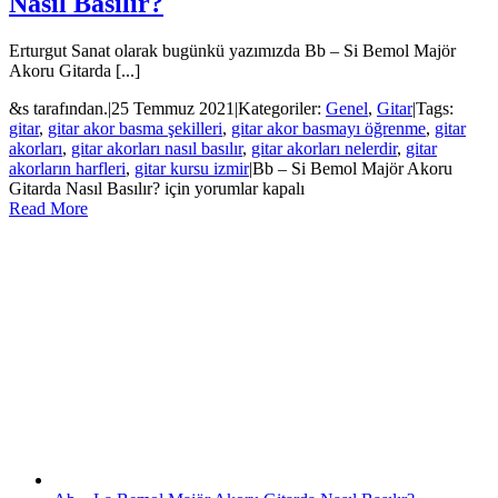
Nasıl Basılır?
Erturgut Sanat olarak bugünkü yazımızda Bb – Si Bemol Majör
Akoru Gitarda [...]
&s tarafından.
|
25 Temmuz 2021
|
Kategoriler:
Genel
,
Gitar
|
Tags:
gitar
,
gitar akor basma şekilleri
,
gitar akor basmayı öğrenme
,
gitar
akorları
,
gitar akorları nasıl basılır
,
gitar akorları nelerdir
,
gitar
akorların harfleri
,
gitar kursu izmir
|
Bb – Si Bemol Majör Akoru
Gitarda Nasıl Basılır? için
yorumlar kapalı
Read More