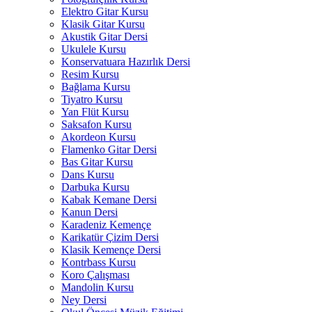
Elektro Gitar Kursu
Klasik Gitar Kursu
Akustik Gitar Dersi
Ukulele Kursu
Konservatuara Hazırlık Dersi
Resim Kursu
Bağlama Kursu
Tiyatro Kursu
Yan Flüt Kursu
Saksafon Kursu
Akordeon Kursu
Flamenko Gitar Dersi
Bas Gitar Kursu
Dans Kursu
Darbuka Kursu
Kabak Kemane Dersi
Kanun Dersi
Karadeniz Kemençe
Karikatür Çizim Dersi
Klasik Kemençe Dersi
Kontrbass Kursu
Koro Çalışması
Mandolin Kursu
Ney Dersi