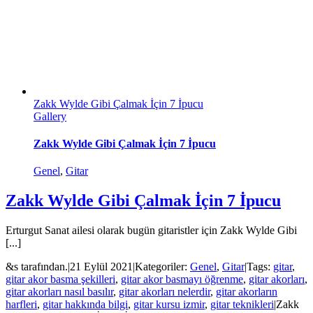
Zakk Wylde Gibi Çalmak İçin 7 İpucu
Gallery
Zakk Wylde Gibi Çalmak İçin 7 İpucu
Genel
,
Gitar
Zakk Wylde Gibi Çalmak İçin 7 İpucu
Erturgut Sanat ailesi olarak bugün gitaristler için Zakk Wylde Gibi
[...]
&s tarafından.
|
21 Eylül 2021
|
Kategoriler:
Genel
,
Gitar
|
Tags:
gitar
,
gitar akor basma şekilleri
,
gitar akor basmayı öğrenme
,
gitar akorları
,
gitar akorları nasıl basılır
,
gitar akorları nelerdir
,
gitar akorların
harfleri
,
gitar hakkında bilgi
,
gitar kursu izmir
,
gitar teknikleri
|
Zakk