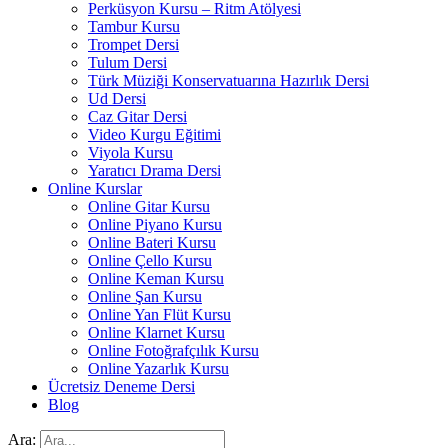
Perküsyon Kursu – Ritm Atölyesi
Tambur Kursu
Trompet Dersi
Tulum Dersi
Türk Müziği Konservatuarına Hazırlık Dersi
Ud Dersi
Caz Gitar Dersi
Video Kurgu Eğitimi
Viyola Kursu
Yaratıcı Drama Dersi
Online Kurslar
Online Gitar Kursu
Online Piyano Kursu
Online Bateri Kursu
Online Çello Kursu
Online Keman Kursu
Online Şan Kursu
Online Yan Flüt Kursu
Online Klarnet Kursu
Online Fotoğrafçılık Kursu
Online Yazarlık Kursu
Ücretsiz Deneme Dersi
Blog
Ara: