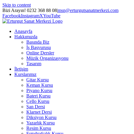
Skip to content
Bizi Arayın! 0232 368 88 08
|
msn@erturgutsanatmerkezi.com
Facebook
Instagram
X
YouTube
Anasayfa
Hakkımızda
Basında Biz
İş Başvurusu
Online Dersler
Müzik Organizasyonu
Tasarım
İletişim
Kurslarımız
Gitar Kursu
Keman Kursu
Piyano Kursu
Bateri Kursu
Çello Kursu
Şan Dersi
Klarnet Dersi
Diksiyon Kursu
Yazarlık Kursu
Resim Kursu
Fotoğrafçılık Kursu