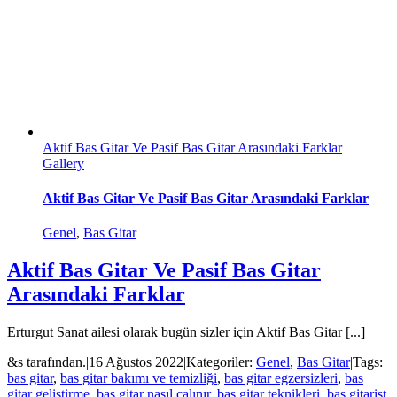
Aktif Bas Gitar Ve Pasif Bas Gitar Arasındaki Farklar
Gallery
Aktif Bas Gitar Ve Pasif Bas Gitar Arasındaki Farklar
Genel
,
Bas Gitar
Aktif Bas Gitar Ve Pasif Bas Gitar
Arasındaki Farklar
Erturgut Sanat ailesi olarak bugün sizler için Aktif Bas Gitar [...]
&s tarafından.
|
16 Ağustos 2022
|
Kategoriler:
Genel
,
Bas Gitar
|
Tags:
bas gitar
,
bas gitar bakımı ve temizliği
,
bas gitar egzersizleri
,
bas
gitar geliştirme
,
bas gitar nasıl çalınır
,
bas gitar teknikleri
,
bas gitarist