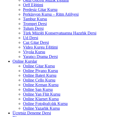
Okul Öncesi Müzik Eğitimi
Orff Eğitimi
Perdesiz Gitar Kursu
Perküsyon Kursu – Ritm Atölyesi
Tambur Kursu
Trompet Dersi
Tulum Dersi
Türk Müziği Konservatuarına Hazırlık Dersi
Ud Dersi
Caz Gitar Dersi
Video Kurgu Eğitimi
Viyola Kursu
Yaratıcı Drama Dersi
Online Kurslar
Online Gitar Kursu
Online Piyano Kursu
Online Bateri Kursu
Online Çello Kursu
Online Keman Kursu
Online Şan Kursu
Online Yan Flüt Kursu
Online Klarnet Kursu
Online Fotoğrafçılık Kursu
Online Yazarlık Kursu
Ücretsiz Deneme Dersi