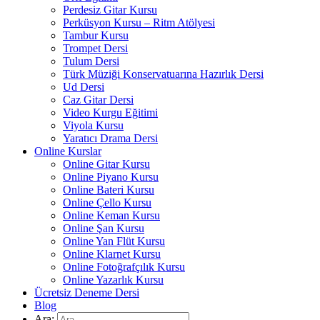
Perdesiz Gitar Kursu
Perküsyon Kursu – Ritm Atölyesi
Tambur Kursu
Trompet Dersi
Tulum Dersi
Türk Müziği Konservatuarına Hazırlık Dersi
Ud Dersi
Caz Gitar Dersi
Video Kurgu Eğitimi
Viyola Kursu
Yaratıcı Drama Dersi
Online Kurslar
Online Gitar Kursu
Online Piyano Kursu
Online Bateri Kursu
Online Çello Kursu
Online Keman Kursu
Online Şan Kursu
Online Yan Flüt Kursu
Online Klarnet Kursu
Online Fotoğrafçılık Kursu
Online Yazarlık Kursu
Ücretsiz Deneme Dersi
Blog
Ara: