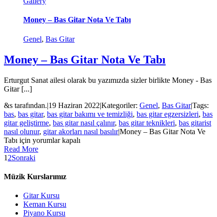
Gallery
Money – Bas Gitar Nota Ve Tabı
Genel
,
Bas Gitar
Money – Bas Gitar Nota Ve Tabı
Erturgut Sanat ailesi olarak bu yazımızda sizler birlikte Money - Bas
Gitar [...]
&s tarafından.
|
19 Haziran 2022
|
Kategoriler:
Genel
,
Bas Gitar
|
Tags:
bas
,
bas gitar
,
bas gitar bakımı ve temizliği
,
bas gitar egzersizleri
,
bas
gitar geliştirme
,
bas gitar nasıl çalınır
,
bas gitar teknikleri
,
bas gitarist
nasıl olunur
,
gitar akorları nasıl basılır
|
Money – Bas Gitar Nota Ve
Tabı için
yorumlar kapalı
Read More
1
2
Sonraki
Müzik Kurslarımız
Gitar Kursu
Keman Kursu
Piyano Kursu