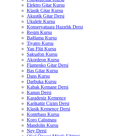
Elektro Gitar Kursu
Klasik Gitar Kursu
Akustik Gitar Dersi
Ukulele Kursu
Konservatuara Hazırlık Dersi
Resim Kursu
Bağlama Kursu
Tiyatro Kursu
Yan Flüt Kursu
Saksafon Kursu
Akordeon Kursu
Flamenko Gitar Dersi
Bas Gitar Kursu
Dans Kursu
Darbuka Kursu
Kabak Kemane Dersi
Kanun Dersi
Karadeniz Kemençe
Karikatür Çizim Dersi
Klasik Kemençe Dersi
Kontrbass Kursu
Koro Çalışması
Mandolin Kursu
Ney Dersi