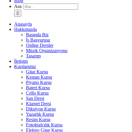
Blog
Ara:
Anasayfa
Hakkımızda
Basında Biz
İş Başvurusu
Online Dersler
Müzik Organizasyonu
Tasarım
İletişim
Kurslarımız
Gitar Kursu
Keman Kursu
Piyano Kursu
Bateri Kursu
Çello Kursu
Şan Dersi
Klarnet Dersi
Diksiyon Kursu
Yazarlık Kursu
Resim Kursu
Fotoğrafçılık Kursu
Elektro Gitar Kursu