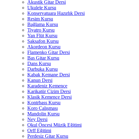
Akustik Gitar Dersi
Ukulele Kursu
Konservatuara Hazırlık Dersi
Resim Kursu
Bağlama Kursu
Tiyatro Kursu
Yan Flüt Kursu
Saksafon Kursu
Akordeon Kursu
Flamenko Gitar Dersi
Bas Gitar Kursu
Dans Kursu
Darbuka Kursu
Kabak Kemane Dersi
Kanun Dersi
Karadeniz Kemençe
Karikatür Çizim Dersi
Klasik Kemençe Dersi
Kontrbass Kursu
Koro Çalışması
Mandolin Kursu
Ney Dersi
Okul Öncesi Müzik Eğitimi
Orff Eğitimi
Perdesiz Gitar Kursu