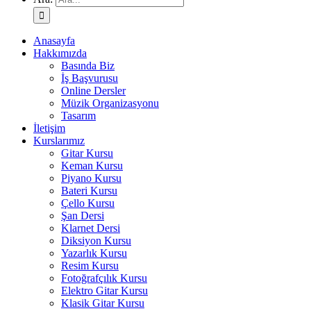
Anasayfa
Hakkımızda
Basında Biz
İş Başvurusu
Online Dersler
Müzik Organizasyonu
Tasarım
İletişim
Kurslarımız
Gitar Kursu
Keman Kursu
Piyano Kursu
Bateri Kursu
Çello Kursu
Şan Dersi
Klarnet Dersi
Diksiyon Kursu
Yazarlık Kursu
Resim Kursu
Fotoğrafçılık Kursu
Elektro Gitar Kursu
Klasik Gitar Kursu