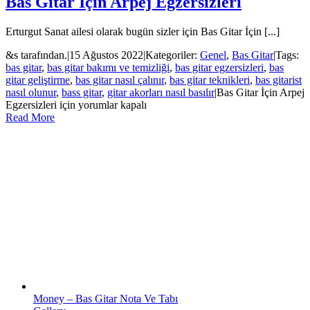
Bas Gitar İçin Arpej Egzersizleri
Erturgut Sanat ailesi olarak bugün sizler için Bas Gitar İçin [...]
&s tarafından.
|
15 Ağustos 2022
|
Kategoriler:
Genel
,
Bas Gitar
|
Tags:
bas gitar
,
bas gitar bakımı ve temizliği
,
bas gitar egzersizleri
,
bas
gitar geliştirme
,
bas gitar nasıl çalınır
,
bas gitar teknikleri
,
bas gitarist
nasıl olunur
,
bass gitar
,
gitar akorları nasıl basılır
|
Bas Gitar İçin Arpej
Egzersizleri için
yorumlar kapalı
Read More
Money – Bas Gitar Nota Ve Tabı