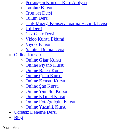
Perküsyon Kursu – Ritm Atölyesi
Tambur Kursu
Trompet Dersi
Tulum Dersi
Türk Müziği Konservatuarına Hazırlık Dersi
Ud Dersi
Caz Gitar Dersi
Video Kurgu Eğitimi
Viyola Kursu
Yaratıcı Drama Dersi
Online Kurslar
Online Gitar Kursu
Online Piyano Kursu
Online Bateri Kursu
Online Çello Kursu
Online Keman Kursu
Online Şan Kursu
Online Yan Flüt Kursu
Online Klarnet Kursu
Online Fotoğrafçılık Kursu
Online Yazarlık Kursu
Ücretsiz Deneme Dersi
Blog
Ara: