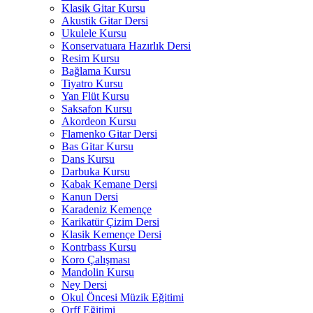
Klasik Gitar Kursu
Akustik Gitar Dersi
Ukulele Kursu
Konservatuara Hazırlık Dersi
Resim Kursu
Bağlama Kursu
Tiyatro Kursu
Yan Flüt Kursu
Saksafon Kursu
Akordeon Kursu
Flamenko Gitar Dersi
Bas Gitar Kursu
Dans Kursu
Darbuka Kursu
Kabak Kemane Dersi
Kanun Dersi
Karadeniz Kemençe
Karikatür Çizim Dersi
Klasik Kemençe Dersi
Kontrbass Kursu
Koro Çalışması
Mandolin Kursu
Ney Dersi
Okul Öncesi Müzik Eğitimi
Orff Eğitimi