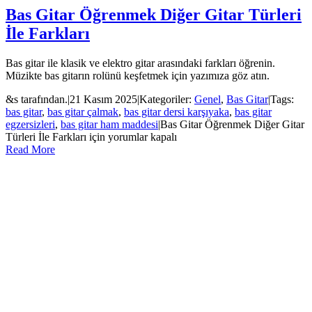
Bas Gitar Öğrenmek Diğer Gitar Türleri
İle Farkları
Bas gitar ile klasik ve elektro gitar arasındaki farkları öğrenin.
Müzikte bas gitarın rolünü keşfetmek için yazımıza göz atın.
&s tarafından.
|
21 Kasım 2025
|
Kategoriler:
Genel
,
Bas Gitar
|
Tags:
bas gitar
,
bas gitar çalmak
,
bas gitar dersi karşıyaka
,
bas gitar
egzersizleri
,
bas gitar ham maddesi
|
Bas Gitar Öğrenmek Diğer Gitar
Türleri İle Farkları için
yorumlar kapalı
Read More