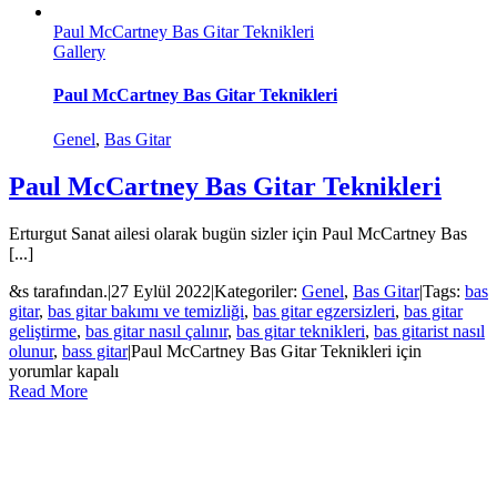
Paul McCartney Bas Gitar Teknikleri
Gallery
Paul McCartney Bas Gitar Teknikleri
Genel
,
Bas Gitar
Paul McCartney Bas Gitar Teknikleri
Erturgut Sanat ailesi olarak bugün sizler için Paul McCartney Bas
[...]
&s tarafından.
|
27 Eylül 2022
|
Kategoriler:
Genel
,
Bas Gitar
|
Tags:
bas
gitar
,
bas gitar bakımı ve temizliği
,
bas gitar egzersizleri
,
bas gitar
geliştirme
,
bas gitar nasıl çalınır
,
bas gitar teknikleri
,
bas gitarist nasıl
olunur
,
bass gitar
|
Paul McCartney Bas Gitar Teknikleri için
yorumlar kapalı
Read More