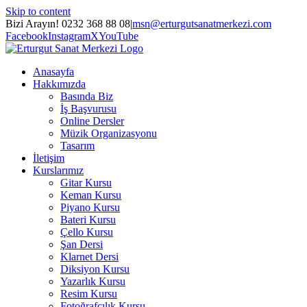
Skip to content
Bizi Arayın! 0232 368 88 08
|
msn@erturgutsanatmerkezi.com
Facebook
Instagram
X
YouTube
Anasayfa
Hakkımızda
Basında Biz
İş Başvurusu
Online Dersler
Müzik Organizasyonu
Tasarım
İletişim
Kurslarımız
Gitar Kursu
Keman Kursu
Piyano Kursu
Bateri Kursu
Çello Kursu
Şan Dersi
Klarnet Dersi
Diksiyon Kursu
Yazarlık Kursu
Resim Kursu
Fotoğrafçılık Kursu