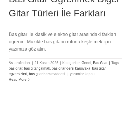
Gitar Türleri İle Farkları
Bas gitar ile klasik ve elektro gitar arasındaki farkları
öğrenin. Müzikte bas gitarın rolünü keşfetmek için
yazımıza göz atın.
&s tarafından.
|
21 Kasım 2025
|
Kategoriler:
Genel
,
Bas Gitar
|
Tags:
bas gitar
,
bas gitar çalmak
,
bas gitar dersi karşıyaka
,
bas gitar
Bas
egzersizleri
,
bas gitar ham maddesi
|
yorumlar kapalı
Gitar
Read More
Öğrenmek
Diğer
Gitar
Türleri
İle
Farkları
için