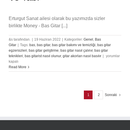
Erturgut Sanat ailesi olarak bu yazımızda sizler
birlikte Money - Bas Gitar [...]
&s tarafından.
|
19 Haziran 2022
|
Kategoriler:
Genel
,
Bas
Gitar
|
Tags:
bas
,
bas gitar
,
bas gitar bakımı ve temizliği
,
bas gitar
egzersizleri
,
bas gitar geliştirme
,
bas gitar nasıl çalınır
,
bas gitar
Money
teknikleri
,
bas gitarist nasıl olunur
,
gitar akorları nasıl basılır
|
yorumlar
–
kapalı
Bas
Read More
Gitar
Nota
Ve
Tabı
için
1
2
Sonraki