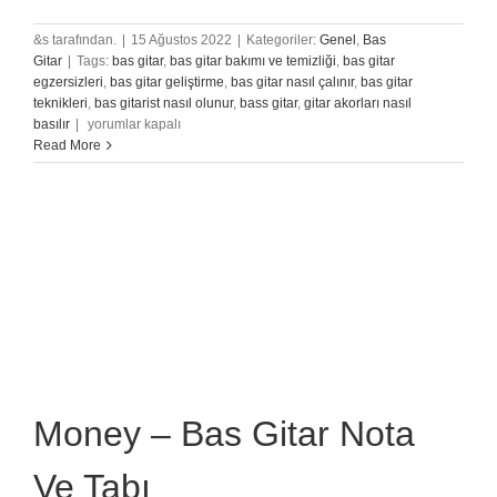
&s tarafından.
|
15 Ağustos 2022
|
Kategoriler:
Genel
,
Bas
Gitar
|
Tags:
bas gitar
,
bas gitar bakımı ve temizliği
,
bas gitar
egzersizleri
,
bas gitar geliştirme
,
bas gitar nasıl çalınır
,
bas gitar
teknikleri
,
bas gitarist nasıl olunur
,
bass gitar
,
gitar akorları nasıl
Bas
basılır
|
yorumlar kapalı
Gitar
Read More
İçin
Arpej
Egzersizleri
için
Money – Bas Gitar Nota
Ve Tabı