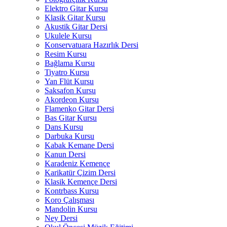
Elektro Gitar Kursu
Klasik Gitar Kursu
Akustik Gitar Dersi
Ukulele Kursu
Konservatuara Hazırlık Dersi
Resim Kursu
Bağlama Kursu
Tiyatro Kursu
Yan Flüt Kursu
Saksafon Kursu
Akordeon Kursu
Flamenko Gitar Dersi
Bas Gitar Kursu
Dans Kursu
Darbuka Kursu
Kabak Kemane Dersi
Kanun Dersi
Karadeniz Kemençe
Karikatür Çizim Dersi
Klasik Kemençe Dersi
Kontrbass Kursu
Koro Çalışması
Mandolin Kursu
Ney Dersi