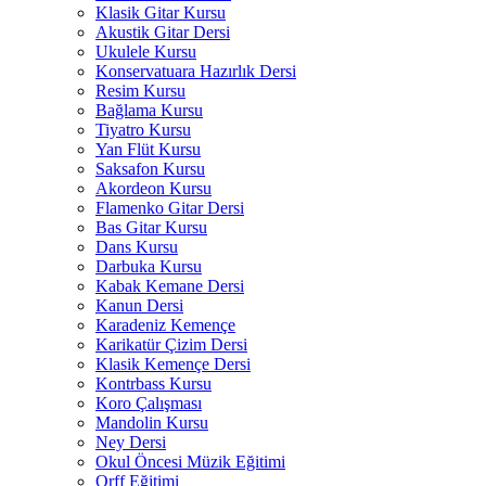
Klasik Gitar Kursu
Akustik Gitar Dersi
Ukulele Kursu
Konservatuara Hazırlık Dersi
Resim Kursu
Bağlama Kursu
Tiyatro Kursu
Yan Flüt Kursu
Saksafon Kursu
Akordeon Kursu
Flamenko Gitar Dersi
Bas Gitar Kursu
Dans Kursu
Darbuka Kursu
Kabak Kemane Dersi
Kanun Dersi
Karadeniz Kemençe
Karikatür Çizim Dersi
Klasik Kemençe Dersi
Kontrbass Kursu
Koro Çalışması
Mandolin Kursu
Ney Dersi
Okul Öncesi Müzik Eğitimi
Orff Eğitimi