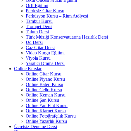
Okul Öncesi Müzik Eğitimi
Orff Eğitimi
Perdesiz Gitar Kursu
Perküsyon Kursu – Ritm Atölyesi
Tambur Kursu
Trompet Dersi
Tulum Dersi
Türk Müziği Konservatuarına Hazırlık Dersi
Ud Dersi
Caz Gitar Dersi
Video Kurgu Eğitimi
Viyola Kursu
Yaratıcı Drama Dersi
Online Kurslar
Online Gitar Kursu
Online Piyano Kursu
Online Bateri Kursu
Online Çello Kursu
Online Keman Kursu
Online Şan Kursu
Online Yan Flüt Kursu
Online Klarnet Kursu
Online Fotoğrafçılık Kursu
Online Yazarlık Kursu
Ücretsiz Deneme Dersi