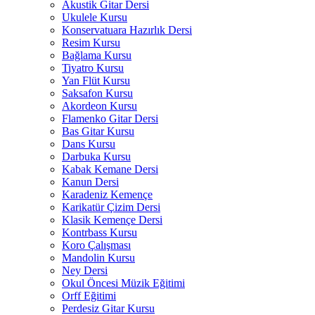
Akustik Gitar Dersi
Ukulele Kursu
Konservatuara Hazırlık Dersi
Resim Kursu
Bağlama Kursu
Tiyatro Kursu
Yan Flüt Kursu
Saksafon Kursu
Akordeon Kursu
Flamenko Gitar Dersi
Bas Gitar Kursu
Dans Kursu
Darbuka Kursu
Kabak Kemane Dersi
Kanun Dersi
Karadeniz Kemençe
Karikatür Çizim Dersi
Klasik Kemençe Dersi
Kontrbass Kursu
Koro Çalışması
Mandolin Kursu
Ney Dersi
Okul Öncesi Müzik Eğitimi
Orff Eğitimi
Perdesiz Gitar Kursu