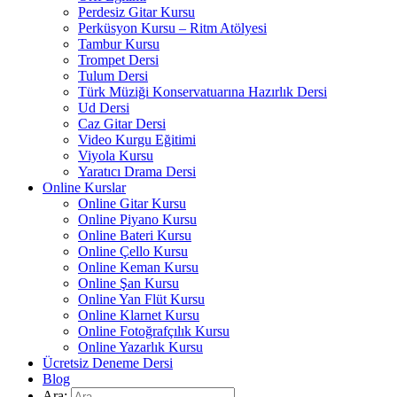
Perdesiz Gitar Kursu
Perküsyon Kursu – Ritm Atölyesi
Tambur Kursu
Trompet Dersi
Tulum Dersi
Türk Müziği Konservatuarına Hazırlık Dersi
Ud Dersi
Caz Gitar Dersi
Video Kurgu Eğitimi
Viyola Kursu
Yaratıcı Drama Dersi
Online Kurslar
Online Gitar Kursu
Online Piyano Kursu
Online Bateri Kursu
Online Çello Kursu
Online Keman Kursu
Online Şan Kursu
Online Yan Flüt Kursu
Online Klarnet Kursu
Online Fotoğrafçılık Kursu
Online Yazarlık Kursu
Ücretsiz Deneme Dersi
Blog
Ara: