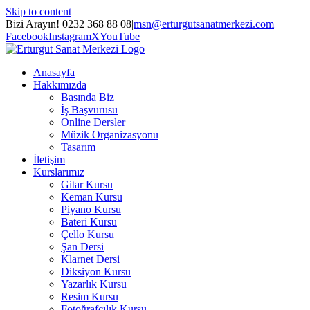
Skip to content
Bizi Arayın! 0232 368 88 08
|
msn@erturgutsanatmerkezi.com
Facebook
Instagram
X
YouTube
Anasayfa
Hakkımızda
Basında Biz
İş Başvurusu
Online Dersler
Müzik Organizasyonu
Tasarım
İletişim
Kurslarımız
Gitar Kursu
Keman Kursu
Piyano Kursu
Bateri Kursu
Çello Kursu
Şan Dersi
Klarnet Dersi
Diksiyon Kursu
Yazarlık Kursu
Resim Kursu
Fotoğrafçılık Kursu