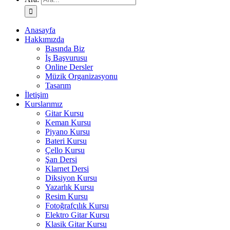
Anasayfa
Hakkımızda
Basında Biz
İş Başvurusu
Online Dersler
Müzik Organizasyonu
Tasarım
İletişim
Kurslarımız
Gitar Kursu
Keman Kursu
Piyano Kursu
Bateri Kursu
Çello Kursu
Şan Dersi
Klarnet Dersi
Diksiyon Kursu
Yazarlık Kursu
Resim Kursu
Fotoğrafçılık Kursu
Elektro Gitar Kursu
Klasik Gitar Kursu