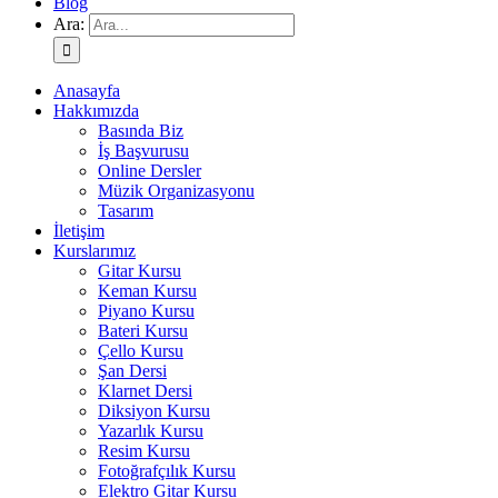
Blog
Ara:
Anasayfa
Hakkımızda
Basında Biz
İş Başvurusu
Online Dersler
Müzik Organizasyonu
Tasarım
İletişim
Kurslarımız
Gitar Kursu
Keman Kursu
Piyano Kursu
Bateri Kursu
Çello Kursu
Şan Dersi
Klarnet Dersi
Diksiyon Kursu
Yazarlık Kursu
Resim Kursu
Fotoğrafçılık Kursu
Elektro Gitar Kursu