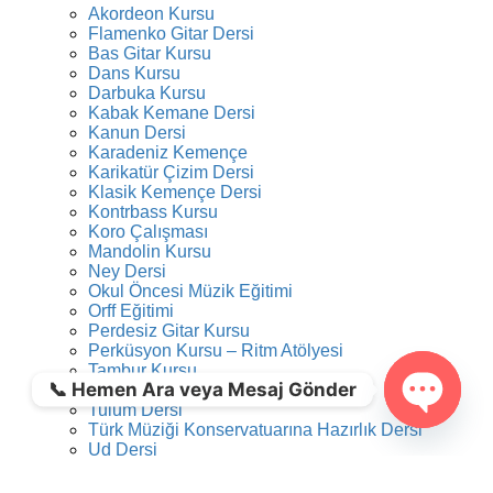
Akordeon Kursu
Flamenko Gitar Dersi
Bas Gitar Kursu
Dans Kursu
Darbuka Kursu
Kabak Kemane Dersi
Kanun Dersi
Karadeniz Kemençe
Karikatür Çizim Dersi
Klasik Kemençe Dersi
Kontrbass Kursu
Koro Çalışması
Mandolin Kursu
Ney Dersi
Okul Öncesi Müzik Eğitimi
Orff Eğitimi
Perdesiz Gitar Kursu
Perküsyon Kursu – Ritm Atölyesi
Tambur Kursu
📞 Hemen Ara veya Mesaj Gönder
Trompet Dersi
Tulum Dersi
Türk Müziği Konservatuarına Hazırlık Dersi
Open ch
Ud Dersi
Caz Gitar Dersi
Video Kurgu Eğitimi