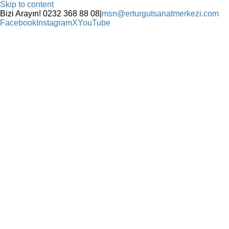
Skip to content
Bizi Arayın! 0232 368 88 08
|
msn@erturgutsanatmerkezi.com
Facebook
Instagram
X
YouTube